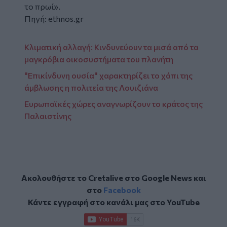
το πρωί».
Πηγή:
ethnos.gr
Κλιματική αλλαγή: Κινδυνεύουν τα μισά από τα
μαγκρόβια οικοσυστήματα του πλανήτη
"Επικίνδυνη ουσία" χαρακτηρίζει το χάπι της
άμβλωσης η πολιτεία της Λουιζιάνα
Ευρωπαϊκές χώρες αναγνωρίζουν το κράτος της
Παλαιστίνης
Ακολουθήστε το Cretalive στο
Google News
και
στο
Facebook
Κάντε εγγραφή στο κανάλι μας στο
YouTube