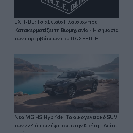
ΕΧΠ-ΒΕ: Το «Ενιαίο Πλαίσιο» που
Κατακερματίζει τη Βιομηχανία - Η σημασία
των παρεμβάσεων του ΠΑΣΕΒΙΠΕ
Νέο MG HS Hybrid+: Το οικογενειακό SUV
των 224 ίππων έφτασε στην Κρήτη - Δείτε