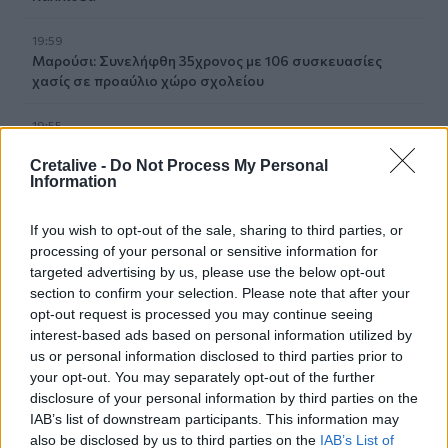
19:59
Μαρούσι: Συνελήφθη 35χρονος με 106 συσκευασίες
χασίς σε προαύλιο χώρο σχολείου
19:55
Πάτρα: Θρήνος για μωράκι μόλις 8 ημερών –
Cretalive -
Do Not Process My Personal
Νοσηλευόταν στη ΜΕΘ Νεογνών
Information
19:45
If you wish to opt-out of the sale, sharing to third parties, or
Καταβλήθηκαν 33.579.900 εκατ. ευρώ για την αγορά
λιπασμάτων
processing of your personal or sensitive information for
targeted advertising by us, please use the below opt-out
section to confirm your selection. Please note that after your
19:42
opt-out request is processed you may continue seeing
Καλοκαίρι 2026: Η Ευρώπη στις φλόγες - 5 εκατ.
interest-based ads based on personal information utilized by
στρέμματα στάχτη, από την Πορτογαλία έως την Κρήτη
(Βίντεο)
us or personal information disclosed to third parties prior to
your opt-out. You may separately opt-out of the further
disclosure of your personal information by third parties on the
19:18
IAB’s list of downstream participants. This information may
ΗΠΑ: Εφετείο απαγόρευσε να συνεχιστεί η κατασκευή
also be disclosed by us to third parties on the
IAB’s List of
της αίθουσας χορού στον Λευκό Οίκο