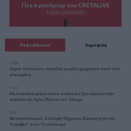
Γίνε ο ρεπόρτερ του CRETALIVE
ΣΤΕΊΛΕ ΤΗΝ ΕΊΔΗΣΗ
Ροή ειδήσεων
Δημοφιλή
21:39
Λαμία: Απατεώνες άρπαξαν μεγάλο χρηματικό ποσό από
ηλικιωμένη
21:33
Μεσογειακή φώκια έκανε στάση για ξεκούραση στην
παραλία της Αγίας Βάσως στο Τρίκερι
21:31
Μεταναστευτικό: Σύλληψη 18χρονου διακινητή για την
"καραβιά" στον Τσούτσουρα