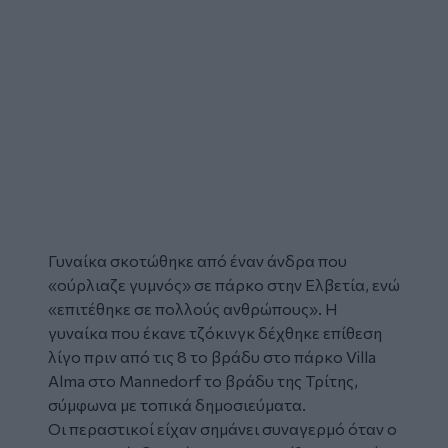
Γυναίκα
σκοτώθηκε
από έναν άνδρα που
«ούρλιαζε γυμνός» σε πάρκο στην
Ελβετία
, ενώ
«επιτέθηκε σε πολλούς ανθρώπους». Η
γυναίκα που έκανε τζόκινγκ δέχθηκε επίθεση
λίγο πριν από τις 8 το βράδυ στο πάρκο Villa
Alma στο Mannedorf το βράδυ της Τρίτης,
σύμφωνα με τοπικά δημοσιεύματα.
Οι περαστικοί είχαν σημάνει συναγερμό όταν ο