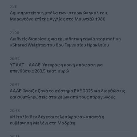
21:11
Δημοπρατείται η μπάλα των ιστορικών γκολ του
Μαραντόνα επί της Αγγλίας στο Μουντιάλ 1986
21:08
Διεθνείς διακρίσεις για τη μαθητική ταινία stop motion
«Shared Weights» του 8ου Γυμνασίου Ηρακλείου
20:57
ΥΠΑΑΤ – ΑΑΔΕ: Υπεγράφη κοινή απόφαση για
επενδύσεις 263,5 εκατ. ευρώ
20:57
ΑΑΔΕ: Άνοιξε ξανά το σύστημα ΕΑΕ 2025 για διορθώσεις
και συμπληρώσεις στοιχείων από τους παραγωγούς
20:48
«Η Ιταλία δεν δέχεται τελεσίγραφα» απαντά η
κυβέρνηση Μελόνι στη Μαδρίτη
20:38