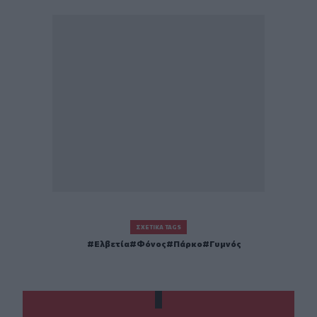
ΣΧΕΤΙΚΆ TAGS
Ελβετία
Φόνος
Πάρκο
Γυμνός