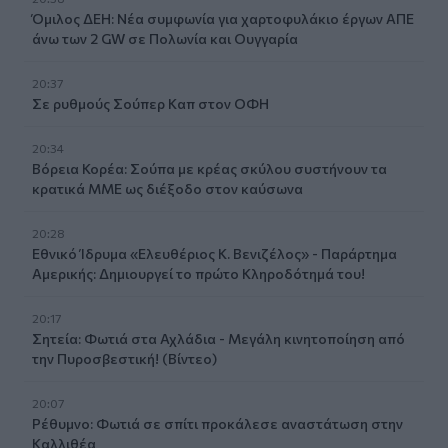
Όμιλος ΔΕΗ: Νέα συμφωνία για χαρτοφυλάκιο έργων ΑΠΕ
άνω των 2 GW σε Πολωνία και Ουγγαρία
20:37
Σε ρυθμούς Σούπερ Καπ στον ΟΦΗ
20:34
Βόρεια Κορέα: Σούπα με κρέας σκύλου συστήνουν τα
κρατικά ΜΜΕ ως διέξοδο στον καύσωνα
20:28
Εθνικό Ίδρυμα «Ελευθέριος Κ. Βενιζέλος» - Παράρτημα
Αμερικής: Δημιουργεί το πρώτο Κληροδότημά του!
20:17
Σητεία: Φωτιά στα Αχλάδια - Μεγάλη κινητοποίηση από
την Πυροσβεστική! (Βίντεο)
20:07
Ρέθυμνο: Φωτιά σε σπίτι προκάλεσε αναστάτωση στην
Καλλιθέα