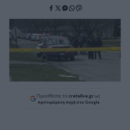
Facebook
Twitter
Messenger
Whatsapp
Viber
Προσθέστε το
cretalive.gr
ως
προτιμώμενη πηγή στο Google