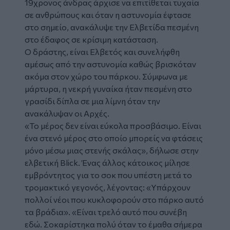
19χρονος άνδρας άρχισε να επιτίθεται τυχαία
σε ανθρώπους και όταν η αστυνομία έφτασε
στο σημείο, ανακάλυψε την Ελβετίδα πεσμένη
στο έδαφος σε κρίσιμη κατάσταση.
Ο δράστης, είναι Ελβετός και συνελήφθη
αμέσως από την αστυνομία καθώς βρισκόταν
ακόμα στον χώρο του πάρκου. Σύμφωνα με
μάρτυρα, η νεκρή γυναίκα ήταν πεσμένη στο
γρασίδι δίπλα σε μια λίμνη όταν την
ανακάλυψαν οι Αρχές.
«Το μέρος δεν είναι εύκολα προσβάσιμο. Είναι
ένα στενό μέρος στο οποίο μπορείς να φτάσεις
μόνο μέσω μιας στενής σκάλας», δήλωσε στην
ελβετική Blick. Ένας άλλος κάτοικος μίλησε
εμβρόντητος για το σοκ που υπέστη μετά το
τρομακτικό γεγονός, λέγοντας: «Υπάρχουν
πολλοί νέοι που κυκλοφορούν στο πάρκο αυτό
τα βράδια». «Είναι τρελό αυτό που συνέβη
εδώ. Σοκαρίστηκα πολύ όταν το έμαθα σήμερα