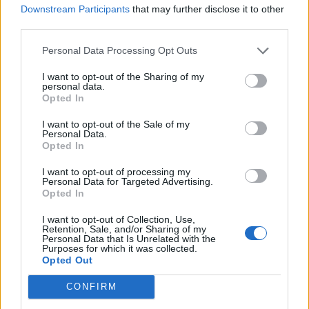
Downstream Participants
that may further disclose it to other
third parties.
19:11
Χανιά: Σχεδόν 1 εκατ. ευρώ από το Ταμείο Αλληλεγγύης
Personal Data Processing Opt Outs
του Υπουργείου Μετανάστευσης και Ασύλου για
σχολικές υποδομές και δημόσιους χώρους
I want to opt-out of the Sharing of my
personal data.
Opted In
ΠΕΡΙΣΣΟΤΕΡΑ
I want to opt-out of the Sale of my
Personal Data.
Opted In
I want to opt-out of processing my
Personal Data for Targeted Advertising.
Opted In
ΣΧΕΤΙΚA AΡΘΡΑ
I want to opt-out of Collection, Use,
Retention, Sale, and/or Sharing of my
Personal Data that Is Unrelated with the
«Η Ιταλία δεν δέχεται τελεσίγραφα» απαντά η κυβέρνη
ΚΟΣΜΟΣ
20:48
Purposes for which it was collected.
«Η Ιταλία δεν δέχεται τελεσίγραφ
«Η Ιταλία δεν δέχεται
Opted Out
τελεσίγραφα» απαντά η
κυβέρνηση Μελόνι στη Μαδρίτη
CONFIRM