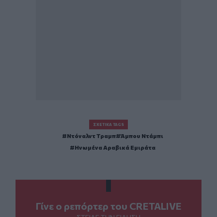
ΣΧΕΤΙΚΆ TAGS
Ντόναλντ Τραμπ
Άμπου Ντάμπι
Ηνωμένα Αραβικά Εμιράτα
Γίνε ο ρεπόρτερ του CRETALIVE