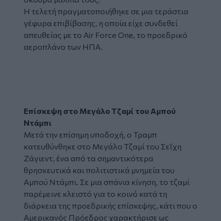
Η τελετή πραγματοποιήθηκε σε μια τεράστια
γέφυρα επιβίβασης, η οποία είχε συνδεθεί
απευθείας με το Air Force One, το προεδρικό
αεροπλάνο των ΗΠΑ.
Tweet
URL
Επίσκεψη στο Μεγάλο Τζαμί του Αμπού
Ντάμπι
Μετά την επίσημη υποδοχή, ο Τραμπ
κατευθύνθηκε στο Μεγάλο Τζαμί του Σεΐχη
Ζάγιεντ, ένα από τα σημαντικότερα
θρησκευτικά και πολιτιστικά μνημεία του
Αμπού Ντάμπι. Σε μια σπάνια κίνηση, το τζαμί
παρέμεινε κλειστό για το κοινό κατά τη
διάρκεια της προεδρικής επίσκεψης, κάτι που ο
Αμερικανός Πρόεδρος χαρακτήρισε ως