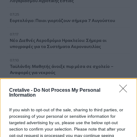
Λογαριασμού Αγροτικής Εστίας
07:25
Εορτολόγιο: Ποιοι γιορτάζουν σήμερα 7 Αυγούστου
07:17
Νέο Διεθνές Αεροδρόμιο Ηρακλείου: Σήμερα οι
υπογραφές για τα Συστήματα Αεροναυτιλίας
07:10
Ταϋλάνδη: Μαθητής άνοιξε πυρ μέσα σε σχολείο –
Αναφορές για νεκρούς
07:03
Cretalive -
Do Not Process My Personal
Υπόθεση Marfin: Ενώπιον της Δικαιοσύνης σήμερα η
Information
46χρονη κατηγορούμενη για τη φονική επίθεση
If you wish to opt-out of the sale, sharing to third parties, or
06:57
processing of your personal or sensitive information for
Υψηλός και σήμερα ο κίνδυνος πυρκαγιάς στην Κρήτη
targeted advertising by us, please use the below opt-out
section to confirm your selection. Please note that after your
05:52
opt-out request is processed you may continue seeing