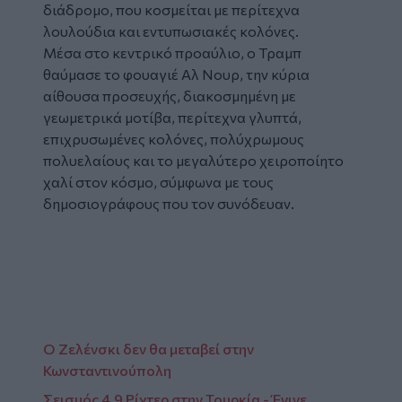
διάδρομο, που κοσμείται με περίτεχνα
λουλούδια και εντυπωσιακές κολόνες.
Μέσα στο κεντρικό προαύλιο, ο Τραμπ
θαύμασε το φουαγιέ Αλ Νουρ, την κύρια
αίθουσα προσευχής, διακοσμημένη με
γεωμετρικά μοτίβα, περίτεχνα γλυπτά,
επιχρυσωμένες κολόνες, πολύχρωμους
πολυελαίους και το μεγαλύτερο χειροποίητο
χαλί στον κόσμο, σύμφωνα με τους
δημοσιογράφους που τον συνόδευαν.
Tweet
URL
Ο Ζελένσκι δεν θα μεταβεί στην
Κωνσταντινούπολη
Σεισμός 4,9 Ρίχτερ στην Τουρκία - Έγινε