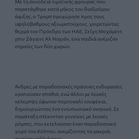
Με τη συνοδεία τιμητικής φρουράς που
παρατάχθηκε κατά μήκος του διαδρόμου
άφιξης, ο Τραμπ προχώρησε προς τους
υψηλόβαθμους αξιωματούχους, χαιρετώντας
θερμά τον Πρόεδρο των ΗΑΕ, Σεΐχη Μοχάμεντ
μπιν Ζάγιεντ Αλ Ναχιάν, ενώ παιδιά ανέμιζαν
σημαίες των δύο χωρών.
Tweet
URL
Άνδρες με παραδοσιακές πράσινες ενδυμασίες
κρατούσαν σπαθιά, ενώ άλλοι με λευκές
κελεμπίες ύψωναν πορτοκαλί τουφέκια,
δημιουργώντας ένα εντυπωσιακό σκηνικό. Σε
παράταξη στέκονταν γυναίκες με λευκές
ρόμπες, που εκτελούσαν έναν παραδοσιακό
χορό του Κόλπου, ανεμίζοντας τα μακριά,
σκούρα μαλλιά τους.