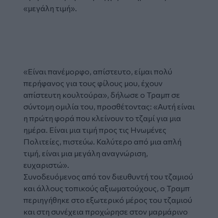
«μεγάλη τιμή».
Tweet
URL
«Είναι πανέμορφο, απίστευτο, είμαι πολύ
περήφανος για τους φίλους μου, έχουν
απίστευτη κουλτούρα», δήλωσε ο Τραμπ σε
σύντομη ομιλία του, προσθέτοντας: «Αυτή είναι
η πρώτη φορά που κλείνουν το τζαμί για μια
ημέρα. Είναι μια τιμή προς τις Ηνωμένες
Πολιτείες, πιστεύω. Καλύτερο από μια απλή
τιμή, είναι μια μεγάλη αναγνώριση,
ευχαριστώ».
Συνοδευόμενος από τον διευθυντή του τζαμιού
και άλλους τοπικούς αξιωματούχους, ο Τραμπ
περιηγήθηκε στο εξωτερικό μέρος του τζαμιού
και στη συνέχεια προχώρησε στον μαρμάρινο