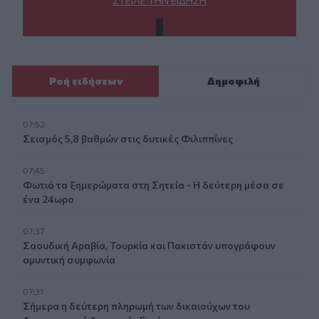
ΣΤΕΊΛΕ ΤΗΝ ΕΊΔΗΣΗ
Ροή ειδήσεων
Δημοφιλή
07:52
Σεισμός 5,8 βαθμών στις δυτικές Φιλιππίνες
07:45
Φωτιά τα ξημερώματα στη Σητεία - Η δεύτερη μέσα σε
ένα 24ωρο
07:37
Σαουδική Αραβία, Τουρκία και Πακιστάν υπογράφουν
αμυντική συμφωνία
07:31
Σήμερα η δεύτερη πληρωμή των δικαιούχων του