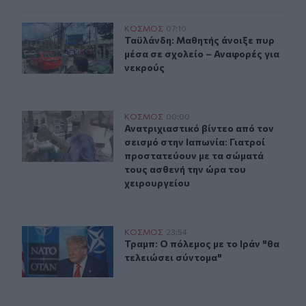
Ταϋλάνδη: Μαθητής άνοιξε πυρ μέσα σε σχολείο – Αναφ
ΚΟΣΜΟΣ
07:10
Ταϋλάνδη: Μαθητής άνοιξε πυρ μέσα
Ταϋλάνδη: Μαθητής άνοιξε πυρ
μέσα σε σχολείο – Αναφορές για
νεκρούς
Ανατριχιαστικό βίντεο από τον σεισμό στην Ιαπωνία: Γ
ΚΟΣΜΟΣ
00:00
Ανατριχιαστικό βίντεο από τον σει
Ανατριχιαστικό βίντεο από τον
σεισμό στην Ιαπωνία: Γιατροί
προστατεύουν με τα σώματά
τους ασθενή την ώρα του
χειρουργείου
Τραμπ: Ο πόλεμος με το Ιράν "θα τελειώσει σύντομα"
ΚΟΣΜΟΣ
23:54
Τραμπ: Ο πόλεμος με το Ιράν "θα τε
Τραμπ: Ο πόλεμος με το Ιράν "θα
τελειώσει σύντομα"