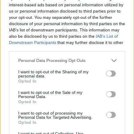
ΕΝΦΙΑ: Τα λάθη στις μεταβιβάσεις που φέρνουν
interest-based ads based on personal information utilized by
τσουχτερά πρόστιμα έως 1.000 ευρώ
us or personal information disclosed to third parties prior to
your opt-out. You may separately opt-out of the further
04:41
disclosure of your personal information by third parties on the
Τα φρούτα που επιλέγουν 4 ενδοκρινολόγοι για καλύτερο
IAB’s list of downstream participants. This information may
έλεγχο του σακχάρου
also be disclosed by us to third parties on the
IAB’s List of
Downstream Participants
that may further disclose it to other
03:34
third parties.
Το απολαυστικό βίντεο της Νατάσας Θεοδωρίδου με τη
μητέρα της
Personal Data Processing Opt Outs
02:51
I want to opt-out of the Sharing of my
personal data.
Ο έρωτας θα πρωταγωνιστήσει στη ζωή αυτών των
Opted In
ζωδίων τον Αύγουστο
I want to opt-out of the Sale of my
Personal Data.
01:42
Opted In
Καύσωνας στο γραφείο: Πόσο μπορεί να χαλαρώσει το
dress code
I want to opt-out of processing my
Personal Data for Targeted Advertising.
Opted In
00:31
Παιδιά στην πισίνα: 6 απαράβατοι κανόνες για την
I want to opt-out of Collection, Use,