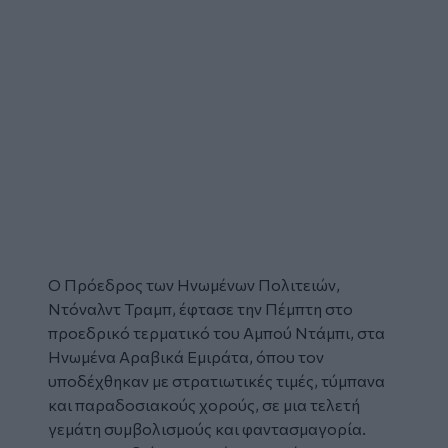
Ο Πρόεδρος των Ηνωμένων Πολιτειών,
Ντόναλντ Τραμπ
, έφτασε την Πέμπτη στο
προεδρικό τερματικό του
Αμπού Ντάμπι
, στα
Ηνωμένα Αραβικά Εμιράτα, όπου τον
υποδέχθηκαν με στρατιωτικές τιμές, τύμπανα
και παραδοσιακούς χορούς, σε μια τελετή
γεμάτη συμβολισμούς και φαντασμαγορία.