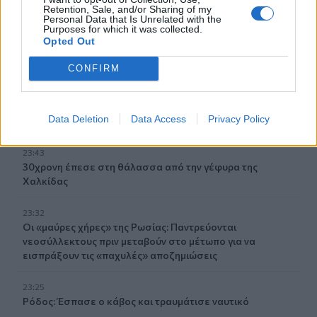
πρόληψη του πνιγμού
Retention, Sale, and/or Sharing of my
Personal Data that Is Unrelated with the
Purposes for which it was collected.
00:00
Opted Out
Ανατριχιαστικό βίντεο από τον σεισμό στην Ιαπωνία:
Γιατροί προστατεύουν με τα σώματά τους ασθενή την
CONFIRM
ώρα του χειρουργείου
23:54
Data Deletion
Data Access
Privacy Policy
Τραμπ: Ο πόλεμος με το Ιράν "θα τελειώσει σύντομα"
23:43
30χρονη έπεσε στη θάλασσα από την γέφυρα της
Χαλκίδας
23:32
Οι «μαύρες χήρες» της Ρωσίας: Παντρεύονται
νεοσύλλεκτους πριν μεταβούν στο μέτωπο για να
εισπράξουν τις «παχυλές» αποζημιώσεις
23:25
Ρόδος: Έσπασε ο κάβος και τραυμάτισε ναυτικό