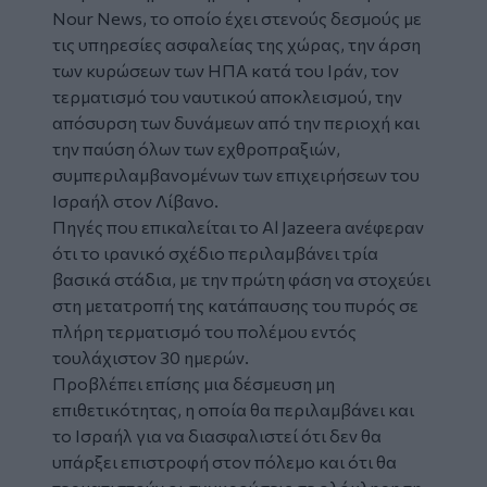
Nour News, το οποίο έχει στενούς δεσμούς με
τις υπηρεσίες ασφαλείας της χώρας, την άρση
των κυρώσεων των ΗΠΑ κατά του Ιράν, τον
τερματισμό του ναυτικού αποκλεισμού, την
απόσυρση των δυνάμεων από την περιοχή και
την παύση όλων των εχθροπραξιών,
συμπεριλαμβανομένων των επιχειρήσεων του
Ισραήλ στον Λίβανο.
Πηγές που επικαλείται το Al Jazeera ανέφεραν
ότι το ιρανικό σχέδιο περιλαμβάνει τρία
βασικά στάδια, με την πρώτη φάση να στοχεύει
στη μετατροπή της κατάπαυσης του πυρός σε
πλήρη τερματισμό του πολέμου εντός
τουλάχιστον 30 ημερών.
Προβλέπει επίσης μια δέσμευση μη
επιθετικότητας, η οποία θα περιλαμβάνει και
το Ισραήλ για να διασφαλιστεί ότι δεν θα
υπάρξει επιστροφή στον πόλεμο και ότι θα