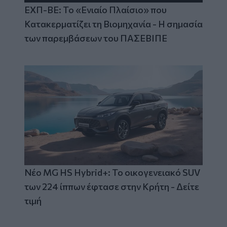
ΕΧΠ-ΒΕ: Το «Ενιαίο Πλαίσιο» που
Κατακερματίζει τη Βιομηχανία - Η σημασία
των παρεμβάσεων του ΠΑΣΕΒΙΠΕ
Νέο MG HS Hybrid+: Το οικογενειακό SUV
των 224 ίππων έφτασε στην Κρήτη - Δείτε
τιμή