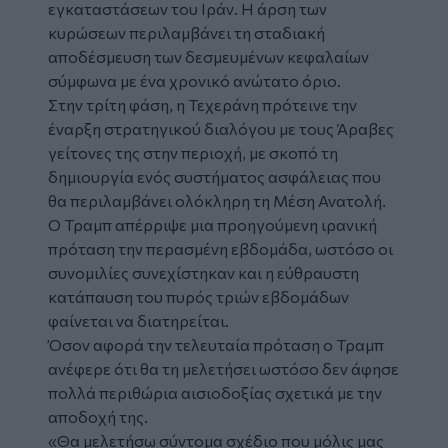
εγκαταστάσεων του Ιράν. Η άρση των
κυρώσεων περιλαμβάνει τη σταδιακή
αποδέσμευση των δεσμευμένων κεφαλαίων
σύμφωνα με ένα χρονικό ανώτατο όριο.
Στην τρίτη φάση, η Τεχεράνη πρότεινε την
έναρξη στρατηγικού διαλόγου με τους Άραβες
γείτονες της στην περιοχή, με σκοπό τη
δημιουργία ενός συστήματος ασφάλειας που
θα περιλαμβάνει ολόκληρη τη Μέση Ανατολή.
Ο Τραμπ απέρριψε μια προηγούμενη ιρανική
πρόταση την περασμένη εβδομάδα, ωστόσο οι
συνομιλίες συνεχίστηκαν και η εύθραυστη
κατάπαυση του πυρός τριών εβδομάδων
φαίνεται να διατηρείται.
Όσον αφορά την τελευταία πρόταση ο Τραμπ
ανέφερε ότι θα τη μελετήσει ωστόσο δεν άφησε
πολλά περιθώρια αισιοδοξίας σχετικά με την
αποδοχή της.
«Θα μελετήσω σύντομα σχέδιο που μόλις μας