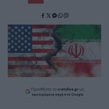
Facebook
Twitter
Messenger
Whatsapp
Viber
Προσθέστε το
cretalive.gr
ως
προτιμώμενη πηγή στο Google