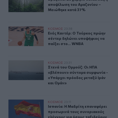
αποψίλωση του Αμαζονίου –
Μειώθηκε κατά 37%
Ενές Καντέρ: Ο Τούρκος πρώην σέντερ δηλώνει υποψήφι
ΚΟΣΜΟΣ
23:38
Ενές Καντέρ: Ο Τούρκος πρώην σέντ
Ενές Καντέρ: Ο Τούρκος πρώην
σέντερ δηλώνει υποψήφιος να
παίξει στο... WNBA
Στενά του Ορμούζ: Οι ΗΠΑ «βλέπουν» σύντομα συμφωνί
ΚΟΣΜΟΣ
23:31
Στενά του Ορμούζ: Οι ΗΠΑ «βλέπου
Στενά του Ορμούζ: Οι ΗΠΑ
«βλέπουν» σύντομα συμφωνία -
«Υπάρχει πρόοδος μεταξύ Ιράν
και Ομάν»
Ισπανία: Η Μαδρίτη επαναφέρει προσωρινά τους συνορι
ΚΟΣΜΟΣ
23:11
Ισπανία: Η Μαδρίτη επαναφέρει προ
Ισπανία: Η Μαδρίτη επαναφέρει
προσωρινά τους συνοριακούς
ελέγχους για όσους ταξιδεύουν