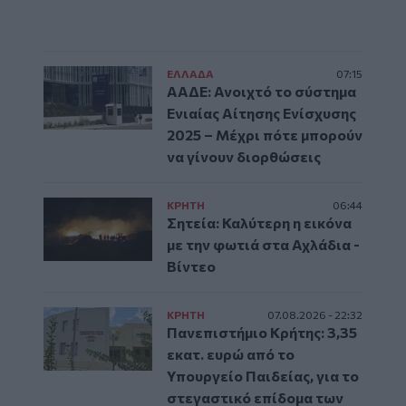
ΕΛΛAΔΑ
07:15
ΑΑΔΕ: Ανοιχτό το σύστημα
Ενιαίας Αίτησης Ενίσχυσης
2025 – Μέχρι πότε μπορούν
να γίνουν διορθώσεις
ΚΡΗΤΗ
06:44
Σητεία: Καλύτερη η εικόνα
με την φωτιά στα Αχλάδια -
Βίντεο
ΚΡΗΤΗ
07.08.2026 - 22:32
Πανεπιστήμιο Κρήτης: 3,35
εκατ. ευρώ από το
Υπουργείο Παιδείας, για το
στεγαστικό επίδομα των