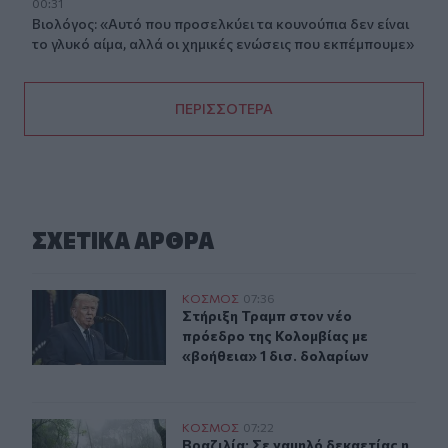
00:31
Βιολόγος: «Αυτό που προσελκύει τα κουνούπια δεν είναι
το γλυκό αίμα, αλλά οι χημικές ενώσεις που εκπέμπουμε»
ΠΕΡΙΣΣΟΤΕΡΑ
ΣΧΕΤΙΚA AΡΘΡΑ
Στήριξη Τραμπ στον νέο πρόεδρο της Κολομβίας με «βοή
ΚΟΣΜΟΣ
07:36
Στήριξη Τραμπ στον νέο πρόεδρο τη
Στήριξη Τραμπ στον νέο
πρόεδρο της Κολομβίας με
«βοήθεια» 1 δισ. δολαρίων
Βραζιλία: Σε χαμηλό δεκαετίας η αποψίλωση του Αμαζο
ΚΟΣΜΟΣ
07:22
Βραζιλία: Σε χαμηλό δεκαετίας η 
Βραζιλία: Σε χαμηλό δεκαετίας η