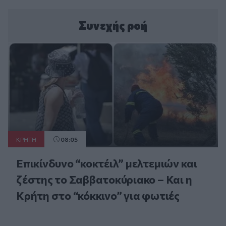
Συνεχής ροή
ΚΡΗΤΗ
08:05
Επικίνδυνο “κοκτέιλ” μελτεμιών και
ζέστης το Σαββατοκύριακο – Και η
Κρήτη στο “κόκκινο” για φωτιές