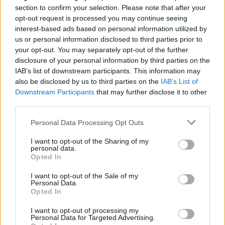
ενδυναμώνουν τους γλουτούς καλύτερα από τα squats -
section to confirm your selection. Please note that after your
Βίντεο
opt-out request is processed you may continue seeing
interest-based ads based on personal information utilized by
07:06
us or personal information disclosed to third parties prior to
Εορτολόγιο: Ποιοι γιορτάζουν σήμερα 8 Αυγούστου
your opt-out. You may separately opt-out of the further
disclosure of your personal information by third parties on the
07:00
IAB’s list of downstream participants. This information may
Αντί για καφέ: Τρία ροφήματα για άμεσο "ξύπνημα" και
also be disclosed by us to third parties on the
IAB’s List of
ενέργεια που διαρκεί
Downstream Participants
that may further disclose it to other
third parties.
06:55
Πυρκαγιές: «Πολύ υψηλός» ο κίνδυνος και σήμερα στην
Personal Data Processing Opt Outs
Κρήτη - Δείτε χάρτη
I want to opt-out of the Sharing of my
personal data.
06:44
Opted In
Σητεία: Καλύτερη η εικόνα με την φωτιά στα Αχλάδια -
Βίντεο
I want to opt-out of the Sale of my
Personal Data.
Opted In
06:21
Το αφράτο και κρεμώδες νηστίσιμο παγωτό βανίλια,
I want to opt-out of processing my
χωρίς παγωτομηχανή
Personal Data for Targeted Advertising.