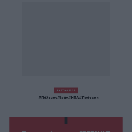
ΣΧΕΤΙΚΆ TAGS
Πόλεμος
Ιράν
ΗΠΑ
Πρόταση