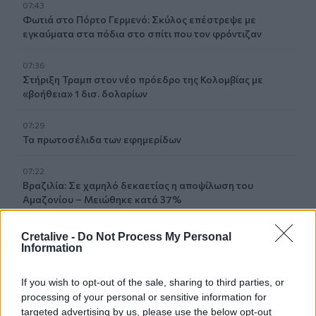
07:43
Φωτιά στο Πόρτο Γερμενό: Σκύλος επέστρεψε με
εγκαύματα στα πόδια στο σπίτι που τον φρόντιζαν
07:36
Στήριξη Τραμπ στον νέο πρόεδρο της Κολομβίας με
«βοήθεια» 1 δισ. δολαρίων
07:29
Τα πρωτοσέλιδα των εφημερίδων
07:22
Βραζιλία: Σε χαμηλό δεκαετίας η αποψίλωση του
Αμαζονίου – Μειώθηκε κατά 37%
07:15
Cretalive -
Do Not Process My Personal
ΑΑΔΕ: Ανοιχτό το σύστημα Ενιαίας Αίτησης Ενίσχυσης
Information
2025 – Μέχρι πότε μπορούν να γίνουν διορθώσεις
If you wish to opt-out of the sale, sharing to third parties, or
07:07
processing of your personal or sensitive information for
Τέσσερις ασκήσεις σε όρθια στάση που μετά τα 60
targeted advertising by us, please use the below opt-out