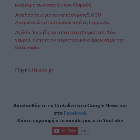
κλείσιμο των στενών του Ορμούζ
Αντιδράσεις για την απόσυρση 5.000
Αμερικανών στρατιωτών από τη Γερμανία
Αγγλία: Έκρηξη σε σπίτι στο Μπρίστολ: Δύο
νεκροί, «ύποπτο» περιστατικό σύμφωνα με την
αστυνομία
Πηγή:
ertnews.gr
Ακολουθήστε το Cretalive στο
Google News
και
στο
Facebook
Κάντε εγγραφή στο κανάλι μας στο
YouTube