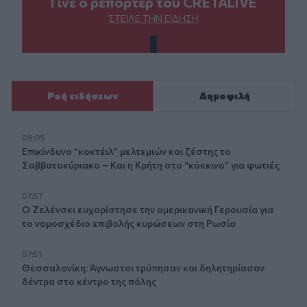
Γίνε ο ρεπόρτερ του CRETALIVE
ΣΤΕΊΛΕ ΤΗΝ ΕΊΔΗΣΗ
Ροή ειδήσεων
Δημοφιλή
08:05
Επικίνδυνο “κοκτέιλ” μελτεμιών και ζέστης το
Σαββατοκύριακο – Και η Κρήτη στο “κόκκινο” για φωτιές
07:57
Ο Ζελένσκι ευχαρίστησε την αμερικανική Γερουσία για
το νομοσχέδιο επιβολής κυρώσεων στη Ρωσία
07:51
Θεσσαλονίκη: Άγνωστοι τρύπησαν και δηλητηρίασαν
δέντρα στο κέντρο της πόλης