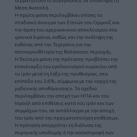
τερματιστούν οι συγκρούσεις σε ολόκληρη τη
Μέση Ανατολή.
Η πρώτη φάση περιλαμβάνει επίσης το
σταδιακό άνοιγμα των Στενών του Ορμούζ και
την άρση του αμερικανικού αποκλεισμού στα
ιρανικά λιμάνια, καθώς και την ανάληψη της
ευθύνης από την Τεχεράνη για την
αποναρκοθέτηση της θαλάσσιας περιοχής.
Η δεύτερη φάση της πρότασης προβλέπει την
επανέναρξη του εμπλουτισμού ουρανίου από
το Ιράν μετά τη λήξη της προθεσμίας, στο
επίπεδο του 3,6%, σύμφωνα με την «αρχή της
μηδενικής αποθήκευσης». Το σχέδιο
περιλαμβάνει την αποχή των ΗΠΑ και του
Ισραήλ από επιθέσεις κατά του Ιράν και των
συμμάχων του, σε αντάλλαγμα με την αποχή
του Ιράν από την πραγματοποίηση επιθέσεων.
Η πρόταση απορρίπτει τη διάλυση της
πυρηνικής υποδομής ή την καταστροφή των