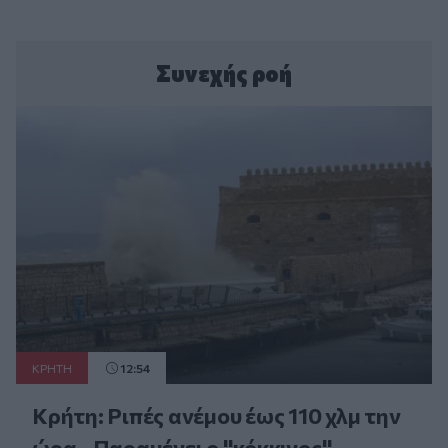
Συνεχής ροή
ΚΡΗΤΗ
12:54
Κρήτη: Ριπές ανέμου έως 110 χλμ την
ώρα - Παραμένει ο "κόκκινος"