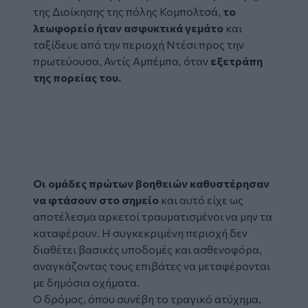
της Διοίκησης της πόλης Κομπολτσά,
το
λεωφορείο ήταν ασφυκτικά γεμάτο
και
ταξίδευε από την περιοχή Ντέσι προς την
πρωτεύουσα, Αντίς Αμπέμπα, όταν
εξετράπη
της πορείας του.
Tweet
URL
Οι ομάδες πρώτων βοηθειών καθυστέρησαν
να φτάσουν στο σημείο
και αυτό είχε ως
αποτέλεσμα αρκετοί τραυματισμένοι να μην τα
καταφέρουν. Η συγκεκριμένη περιοχή δεν
διαθέτει βασικές υποδομές και ασθενοφόρα,
αναγκάζοντας τους επιβάτες να μεταφέρονται
με δημόσια οχήματα.
Ο δρόμος, όπου συνέβη το τραγικό ατύχημα,