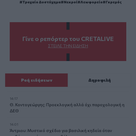
Τροχαίο Δυστύχημα
Νεκροί
Λεωφορείο
Γκρεμός
Γίνε ο ρεπόρτερ του CRETALIVE
ΣΤΕΊΛΕ ΤΗΝ ΕΊΔΗΣΗ
Ροή ειδήσεων
Δημοφιλή
14:17
Θ. Κοντογεώργης: Προεκλογική αλλά όχι παροχολογική η
ΔΕΘ
14:01
Άντριου: Μυστικό σχέδιο για βασιλική κηδεία όταν