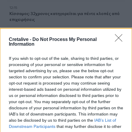
12:15
Κίσσαμος: 32χρονος κατηγορείται για πέντε κλοπές από
επιχειρήσεις
12:14
Τροχαίο ατύχημα το πρωί στην Πάρνηθα - Στο
Cretalive -
Do Not Process My Personal
Information
νοσοκομείο 4 άτομα
11:59
If you wish to opt-out of the sale, sharing to third parties, or
Τραγωδία στα Μάλια: 64χρονος ανασύρθηκε νεκρός από
processing of your personal or sensitive information for
τη θάλασσα
targeted advertising by us, please use the below opt-out
section to confirm your selection. Please note that after your
11:55
opt-out request is processed you may continue seeing
Σορός 57χρονης στον Λυκαβηττό: Τι εξετάζουν οι αρχές
interest-based ads based on personal information utilized by
για τη μοιραία πτώση
us or personal information disclosed to third parties prior to
your opt-out. You may separately opt-out of the further
11:49
disclosure of your personal information by third parties on the
Ηράκλειο: Σοβαρή βλάβη στη γεώτρηση των Βασιλειών –
IAB’s list of downstream participants. This information may
Πού προβλέπονται προβλήματα υδροδότησης
also be disclosed by us to third parties on the
IAB’s List of
Downstream Participants
that may further disclose it to other