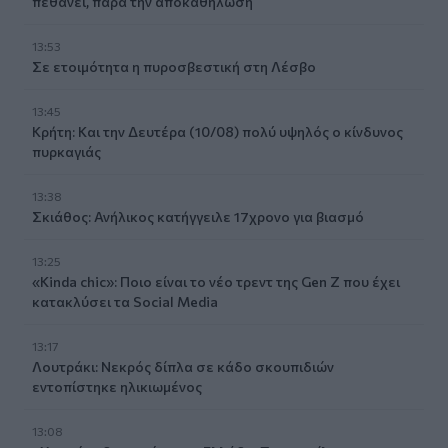
πεθάνει, παρά την αποκαθήλωση
13:53
Σε ετοιμότητα η πυροσβεστική στη Λέσβο
13:45
Κρήτη: Και την Δευτέρα (10/08) πολύ υψηλός ο κίνδυνος
πυρκαγιάς
13:38
Σκιάθος: Ανήλικος κατήγγειλε 17χρονο για βιασμό
13:25
«Kinda chic»: Ποιο είναι το νέο τρεντ της Gen Z που έχει
κατακλύσει τα Social Media
13:17
Λουτράκι: Νεκρός δίπλα σε κάδο σκουπιδιών
εντοπίστηκε ηλικιωμένος
13:08