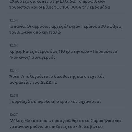
«Χρυσές» διακοπές στην Ελλάδα: Το προφίλ των
τουριστών και οι βίλες των 168.000€ την εβδομάδα
12:54
Ισπανία: Οι αρμόδιες αρχές έλεγξαν περίπου 200 αφίξεις
ταξιδιωτών από την Ιταλία
12:54
Κρήτη: Ριπές ανέμου έως 110 χλμ την ώρα - Παραμένει ο
"κόκκινος" συναγερμός
12:44
Άρτα: Απολογούνται ο διευθυντής και ο τεχνικός
ασφαλείας του ΔΕΔΔΗΕ
12:38
Τουρνάς: Σε επιφυλακή ο κρατικός μηχανισμός
12:27
Μήλος: Ελικόπτερο… προσγειώθηκε στο Σαρακήνικο για
να κάνουν μπάνιο οι επιβάτες του - Δείτε βίντεο