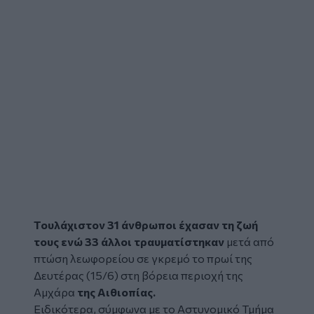
Τουλάχιστον 31 άνθρωποι έχασαν τη ζωή
τους ενώ 33 άλλοι τραυματίστηκαν
μετά από
πτώση
λεωφορείου
σε γκρεμό το πρωί της
Δευτέρας (15/6) στη βόρεια περιοχή της
Αμχάρα
της Αιθιοπίας.
Ειδικότερα, σύμφωνα με το Αστυνομικό Τμήμα