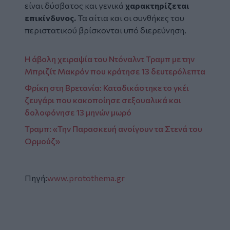
είναι δύσβατος και γενικά
χαρακτηρίζεται
επικίνδυνος.
Τα αίτια και οι συνθήκες του
περιστατικού βρίσκονται υπό διερεύνηση.
Η άβολη χειραψία του Ντόναλντ Τραμπ με την
Μπριζίτ Μακρόν που κράτησε 13 δευτερόλεπτα
Φρίκη στη Βρετανία: Καταδικάστηκε το γκέι
ζευγάρι που κακοποίησε σεξουαλικά και
δολοφόνησε 13 μηνών μωρό
Τραμπ: «Την Παρασκευή ανοίγουν τα Στενά του
Ορμούζ»
Πηγή:
www.protothema.gr