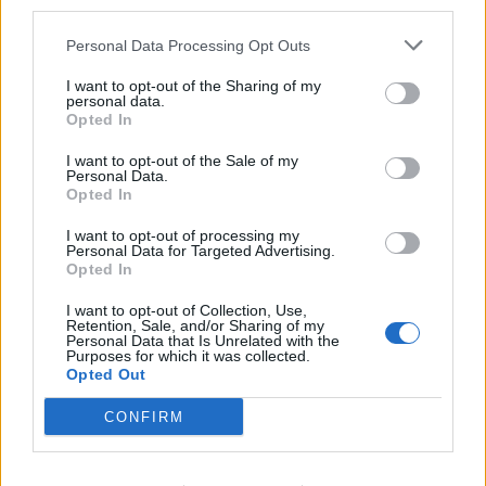
third parties.
11:43
Ρεκόρ υψηλής θερμοκρασίας 36,9°C σημειώθηκε στο
Personal Data Processing Opt Outs
Χονγκ Κονγκ
I want to opt-out of the Sharing of my
11:40
personal data.
Πανηγύρια: Γλέντι, χορός αλλά και προσοχή στις
Opted In
τροφικές δηλητηριάσεις
I want to opt-out of the Sale of my
Personal Data.
Opted In
ΠΕΡΙΣΣΟΤΕΡΑ
I want to opt-out of processing my
Personal Data for Targeted Advertising.
Opted In
I want to opt-out of Collection, Use,
Retention, Sale, and/or Sharing of my
Personal Data that Is Unrelated with the
ΣΧΕΤΙΚA AΡΘΡΑ
Purposes for which it was collected.
Opted Out
Άντριου: Μυστικό σχέδιο για βασιλική κηδεία όταν πεθ
ΚΟΣΜΟΣ
14:01
CONFIRM
Άντριου: Μυστικό σχέδιο για βασιλ
Άντριου: Μυστικό σχέδιο για
βασιλική κηδεία όταν πεθάνει,
παρά την αποκαθήλωση