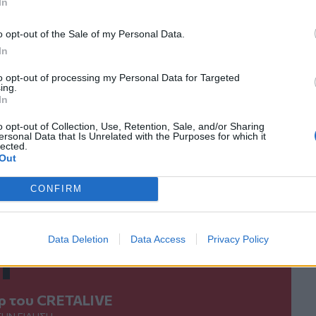
In
ο
Google News
και στο
Facebook
o opt-out of the Sale of my Personal Data.
κανάλι μας στο
YouTube
In
to opt-out of processing my Personal Data for Targeted
ing.
In
o opt-out of Collection, Use, Retention, Sale, and/or Sharing
ersonal Data that Is Unrelated with the Purposes for which it
lected.
Out
CONFIRM
ΙΚΆ TAGS
ία
ΥΠΕΞ
ΕΕ
Data Deletion
Data Access
Privacy Policy
ερ του CRETALIVE