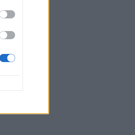
δραστηριότητας στο ηφαίστειο
Φουέγο
07:05
Εορτολόγιο: Ποιοι γιορτάζουν σήμερα 6
Αυγούστου
06:57
Νέα θωρηκτά των ΗΠΑ θα φέρουν το
όνομα του Ντόναλντ Τραμπ
06:45
Λασίθι: Καλή η εικόνα στην μεγάλη
φωτιά στο Καρύδι Σητείας - Μήνυμα
από το 112
05:37
Σαλάτα καπρέζε
04:14
Η Σελίνα Γκόμεζ τραγουδά στα