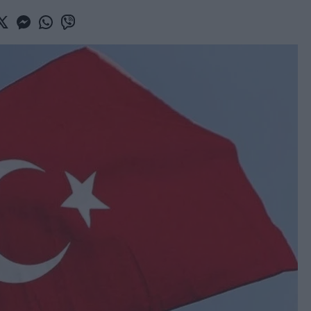
book
witter
Messenger
Whatsapp
Viber