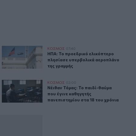
ισπανικά στο νέο βίντεο του συζύγου
της, Μπένι Μπλάνκο
ας μετάδοση
ΗΠΑ: Το προεδρικό ελικόπτερο πλησίασε υπερβολικά αερ
ΚΟΣΜΟΣ
07:40
ονήθηκε σε απευθείας μετάδοση
ΗΠΑ: Το προεδρικό ελικόπτερο πλησί
ΗΠΑ: Το προεδρικό ελικόπτερο
πλησίασε υπερβολικά αεροπλάνο
της γραμμής
ντ Τραμπ
Ο 21χρονος που μπήκε στο κολέγιο στα 10 και έγινε καθηγη
ΚΟΣΜΟΣ
02:00
ο όνομα του Ντόναλντ Τραμπ
Νέιθαν Τόμας: Το παιδί-θαύμα που έγιν
Νέιθαν Τόμας: Το παιδί-θαύμα
που έγινε καθηγητής
πανεπιστημίου στα 18 του χρόνια