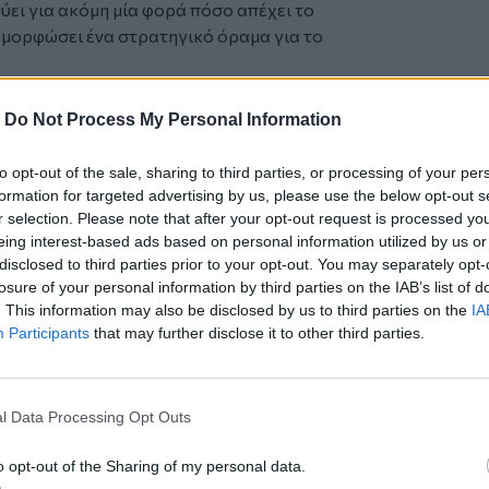
ύει για ακόμη μία φορά πόσο απέχει το
αμορφώσει ένα στρατηγικό όραμα για το
ναφορές της έκθεσης στις δικαστικές
 στην Τουρκία και στις επικρίσεις που
-
Do Not Process My Personal Information
 υπουργού Δικαιοσύνης.
ουρκικό ΥΠΕΞ καλεί το Ευρωπαϊκό
to opt-out of the sale, sharing to third parties, or processing of your per
οικοδομητική στάση απέναντι στις
formation for targeted advertising by us, please use the below opt-out s
κοινά συμφέροντα.
r selection. Please note that after your opt-out request is processed y
eing interest-based ads based on personal information utilized by us or
disclosed to third parties prior to your opt-out. You may separately opt-
φή της συμφωνίας με το Ιράν
losure of your personal information by third parties on the IAB’s list of
. This information may also be disclosed by us to third parties on the
IA
 κάνει πάντα ό,τι υπόσχεται
Participants
that may further disclose it to other third parties.
εται το ενδεχόμενο υπογραφής της
l Data Processing Opt Outs
o opt-out of the Sharing of my personal data.