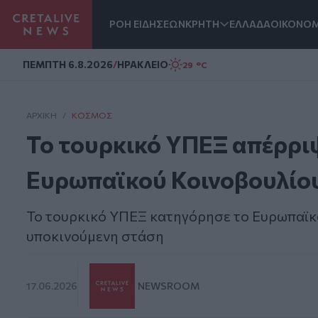
ΡΟΗ ΕΙΔΗΣΕΩΝ
ΚΡΗΤΗ
ΕΛΛΑΔΑ
ΟΙΚΟΝΟΜ
Homepage
ΠΕΜΠΤΗ 6.8.2026
/
ΗΡΑΚΛΕΙΟ
29 °C
ΑΡΧΙΚΗ
/
ΚΌΣΜΟΣ
Το τουρκικό ΥΠΕΞ απέρριψ
Ευρωπαϊκού Κοινοβουλίο
Το τουρκικό ΥΠΕΞ κατηγόρησε το Ευρωπαϊκό
υποκινούμενη στάση
17.06.2026
NEWSROOM