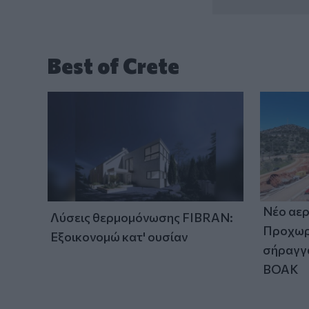
Best of Crete
Νέο αερ
Λύσεις θερμομόνωσης FIBRAN:
Προχωρά
Εξοικονομώ κατ' ουσίαν
σήραγγα
ΒΟΑΚ