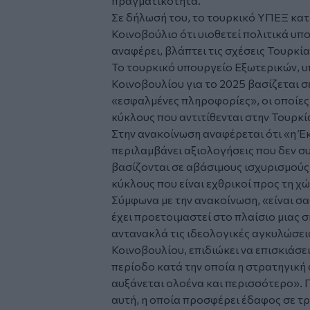
πραγματικότητα.
Σε δήλωσή του, το τουρκικό ΥΠΕΞ κα
Κοινοβούλιο ότι υιοθετεί πολιτικά υπ
αναφέρει, βλάπτει τις σχέσεις Τουρκί
Το τουρκικό υπουργείο Εξωτερικών, υ
Κοινοβουλίου για το 2025 βασίζεται σ
«εσφαλμένες πληροφορίες», οι οποίες
κύκλους που αντιτίθενται στην Τουρκί
Στην ανακοίνωση αναφέρεται ότι «η Έκ
περιλαμβάνει αξιολογήσεις που δεν σ
βασίζονται σε αβάσιμους ισχυρισμού
κύκλους που είναι εχθρικοί προς τη χ
Σύμφωνα με την ανακοίνωση, «είναι σαφ
έχει προετοιμαστεί στο πλαίσιο μιας 
αντανακλά τις ιδεολογικές αγκυλώσε
Κοινοβουλίου, επιδιώκει να επισκιάσει
περίοδο κατά την οποία η στρατηγική
αυξάνεται ολοένα και περισσότερο». 
αυτή, η οποία προσφέρει έδαφος σε τ