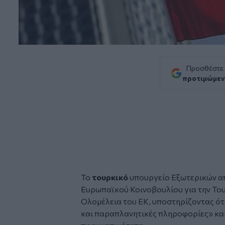
Προσθέστε
προτιμώμεν
Το
τουρκικό
υπουργείο Εξωτερικών απ
Ευρωπαϊκού Κοινοβουλίου για την Του
Ολομέλεια του ΕΚ, υποστηρίζοντας ότ
και παραπλανητικές πληροφορίες» και