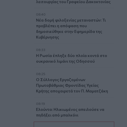
λειτουργίας του Γραφείου Δακοκτονίας
08:40
Νέα δομή φιλοξενίας μεταναστών: Τι
προβλέπει η απόφαση που
δημοσιεύθηκε στην Εφημερίδα της
Κυβέρνησης
08:33
Η Ρωσία έπληξε δύο πλοία κοντά στο
ουκρανικό λιμάνι της Οδησσού
08:25
Ο Σύλλογος Εργαζομένων
Πρωτοβάθμιας Φροντίδας Υγείας
Κρήτης αποχαιρετά τον Π. Μαματζάκη
08:19
Ελούντα: Ηλικιωμένος απειλούσε να
πηδήξει από μπαλκόνι