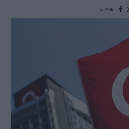
SHARE:
Face
T