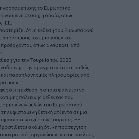
τηγόρησε επίσης το Ευρωπαϊκό
οκινούμενη στάση, η οποία, όπως
ας-ΕΕ.
ποστηρίζει ότι η έκθεση του Ευρωπαϊκού
ε «αβάσιμους ισχυρισμούς» και
 προέρχονται, όπως αναφέρει, από
α.
θεση για την Τουρκία του 2025
υνάδουν με την πραγματικότητα, καθώς
ς και παραπλανητικές πληροφορίες από
ώρα μας».
ές ότι η έκθεση, η οποία φαίνεται να
σκόπιμης πολιτικής ατζέντας που
ις ορισμένων μελών του Ευρωπαϊκού
 την υφιστάμενη θετική ατζέντα σε μια
 σημασία των σχέσεων Τουρκίας-ΕΕ
Προστίθεται ακόμη ότι «η προσέγγιση
ρομοκρατικές οργανώσεις και σε κύκλους