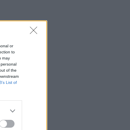
07:40
ΗΠΑ: Το προεδρικό ελικόπτερο
πλησίασε υπερβολικά αεροπλάνο της
γραμμής
07:33
sonal or
Τα πρωτοσέλιδα των εφημερίδων
ection to
ou may
07:26
 personal
Θλίψη στην εκπαιδευτική κοινότητα για
out of the
τον θάνατο του Θοδωρή
 downstream
Κατσωνόπουλου
B’s List of
07:20
Στην Ελλάδα σήμερα, από τη Βρετανία,
η 46χρονη που κατηγορείται για τον
εμπρησμό στη Marfin
07:12
Γουατεμάλα: Τέλος της εκρηκτικής