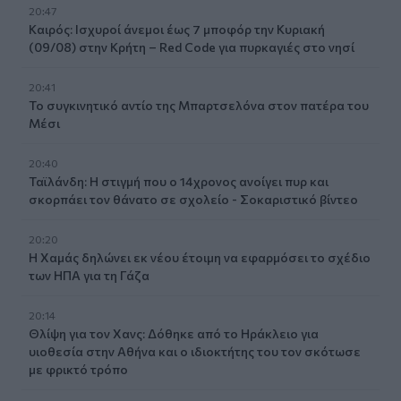
20:47
Καιρός: Ισχυροί άνεμοι έως 7 μποφόρ την Κυριακή
(09/08) στην Κρήτη – Red Code για πυρκαγιές στο νησί
20:41
Το συγκινητικό αντίο της Μπαρτσελόνα στον πατέρα του
Μέσι
20:40
Ταϊλάνδη: Η στιγμή που ο 14χρονος ανοίγει πυρ και
σκορπάει τον θάνατο σε σχολείο - Σοκαριστικό βίντεο
20:20
Η Χαμάς δηλώνει εκ νέου έτοιμη να εφαρμόσει το σχέδιο
των ΗΠΑ για τη Γάζα
20:14
Θλίψη για τον Χανς: Δόθηκε από το Ηράκλειο για
υιοθεσία στην Αθήνα και ο ιδιοκτήτης του τον σκότωσε
με φρικτό τρόπο