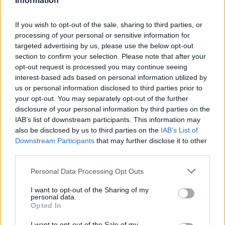
Information
bar
If you wish to opt-out of the sale, sharing to third parties, or
19:15
processing of your personal or sensitive information for
Συνελήφθη 49χρονος, βασικό μέλος της εγκληματικής
οργάνωσης του «Έντικ»
targeted advertising by us, please use the below opt-out
section to confirm your selection. Please note that after your
opt-out request is processed you may continue seeing
19:13
interest-based ads based on personal information utilized by
Το Φεστιβάλ Κινηματογράφου Χανίων παρουσιάζει τις
us or personal information disclosed to third parties prior to
καλοκαιρινές του εκθέσεις
your opt-out. You may separately opt-out of the further
disclosure of your personal information by third parties on the
19:04
IAB’s list of downstream participants. This information may
Καύσωνας και καρδιοπαθείς: Οδηγός προστασίας από
also be disclosed by us to third parties on the
IAB’s List of
την Ελληνική Καρδιολογική Εταιρεία
Downstream Participants
that may further disclose it to other
third parties.
ΠΕΡΙΣΣΟΤΕΡΑ
Personal Data Processing Opt Outs
I want to opt-out of the Sharing of my
personal data.
Opted In
I want to opt-out of the Sale of my