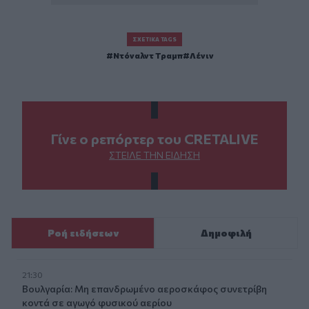
ΣΧΕΤΙΚΆ TAGS
Ντόναλντ Τραμπ
Λένιν
Γίνε ο ρεπόρτερ του CRETALIVE
ΣΤΕΊΛΕ ΤΗΝ ΕΊΔΗΣΗ
Ροή ειδήσεων
Δημοφιλή
21:30
Βουλγαρία: Μη επανδρωμένο αεροσκάφος συνετρίβη
κοντά σε αγωγό φυσικού αερίου