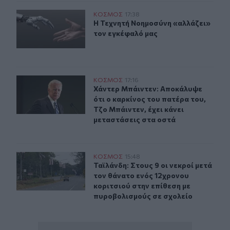
Η Τεχνητή Νοημοσύνη «αλλάζει» τον εγκέφαλό μας
ΚΟΣΜΟΣ
17:38
Η Τεχνητή Νοημοσύνη «αλλάζει» το
Η Τεχνητή Νοημοσύνη «αλλάζει»
τον εγκέφαλό μας
Χάντερ Μπάιντεν: Αποκάλυψε ότι ο καρκίνος του πατέρα
ΚΟΣΜΟΣ
17:16
Χάντερ Μπάιντεν: Αποκάλυψε ότι ο 
Χάντερ Μπάιντεν: Αποκάλυψε
ότι ο καρκίνος του πατέρα του,
Τζο Μπάιντεν, έχει κάνει
μεταστάσεις στα οστά
Ταϊλάνδη: Στους 9 οι νεκροί μετά τον θάνατο ενός 12χ
ΚΟΣΜΟΣ
15:48
Ταϊλάνδη: Στους 9 οι νεκροί μετά 
Ταϊλάνδη: Στους 9 οι νεκροί μετά
τον θάνατο ενός 12χρονου
κοριτσιού στην επίθεση με
πυροβολισμούς σε σχολείο