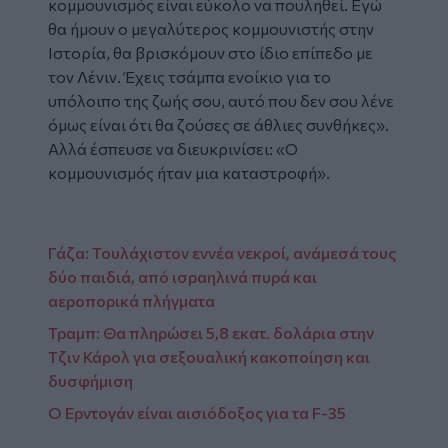
κομμουνισμός είναι εύκολο να πουληθεί. Εγώ
θα ήμουν ο μεγαλύτερος κομμουνιστής στην
Ιστορία, θα βρισκόμουν στο ίδιο επίπεδο με
τον Λένιν. Έχεις τσάμπα ενοίκιο για το
υπόλοιπο της ζωής σου, αυτό που δεν σου λένε
όμως είναι ότι θα ζούσες σε άθλιες συνθήκες»
.
Αλλά έσπευσε να διευκρινίσει:
«Ο
κομμουνισμός ήταν μια καταστροφή».
Γάζα: Τουλάχιστον εννέα νεκροί, ανάμεσά τους
δύο παιδιά, από ισραηλινά πυρά και
αεροπορικά πλήγματα
Τραμπ: Θα πληρώσει 5,8 εκατ. δολάρια στην
Τζιν Κάρολ για σεξουαλική κακοποίηση και
δυσφήμιση
Ο Ερντογάν είναι αισιόδοξος για τα F-35