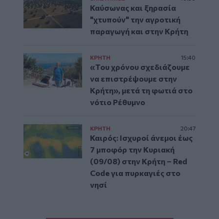
Καύσωνας και ξηρασία
"χτυπούν" την αγροτική
παραγωγή και στην Κρήτη
ΚΡΗΤΗ
15:40
«Του χρόνου σχεδιάζουμε
να επιστρέψουμε στην
Κρήτη», μετά τη φωτιά στο
νότιο Ρέθυμνο
ΚΡΗΤΗ
20:47
Καιρός: Ισχυροί άνεμοι έως
7 μποφόρ την Κυριακή
(09/08) στην Κρήτη – Red
Code για πυρκαγιές στο
νησί