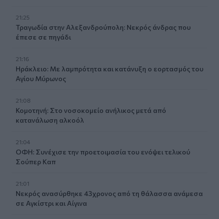
21:25
Τραγωδία στην Αλεξανδρούπολη: Νεκρός άνδρας που
έπεσε σε πηγάδι
21:16
Ηράκλειο: Με λαμπρότητα και κατάνυξη ο εορτασμός του
Αγίου Μύρωνος
21:08
Κομοτηνή: Στο νοσοκομείο ανήλικος μετά από
κατανάλωση αλκοόλ
21:04
ΟΦΗ: Συνέχισε την προετοιμασία του ενόψει τελικού
Σούπερ Καπ
21:01
Νεκρός ανασύρθηκε 43χρονος από τη θάλασσα ανάμεσα
σε Αγκίστρι και Αίγινα