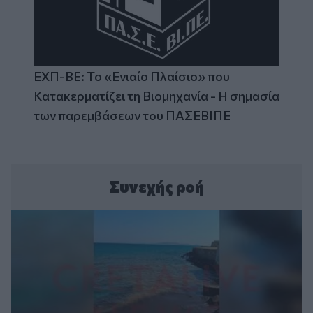
ΕΧΠ-ΒΕ: Το «Ενιαίο Πλαίσιο» που
Κατακερματίζει τη Βιομηχανία - Η σημασία
των παρεμβάσεων του ΠΑΣΕΒΙΠΕ
Συνεχής ροή