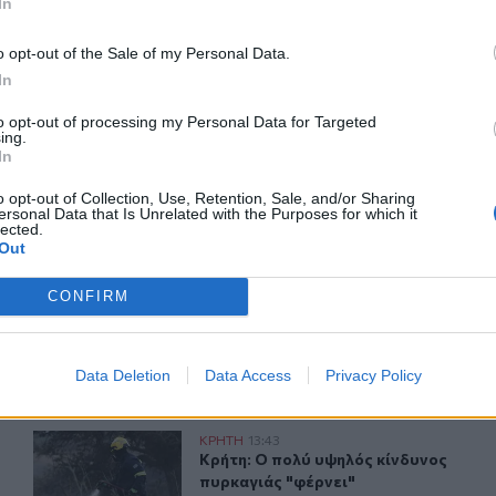
In
o opt-out of the Sale of my Personal Data.
In
ερ του CRETALIVE
ΤΗΝ ΕΊΔΗΣΗ
to opt-out of processing my Personal Data for Targeted
ing.
In
o opt-out of Collection, Use, Retention, Sale, and/or Sharing
ersonal Data that Is Unrelated with the Purposes for which it
lected.
Out
η», μετά τη φωτιά στο νότιο Ρέθυμνο
Συναγερμός για άνδρα περιπατητή που ζήτησε τις πρώτ
ΚΡΗΤΗ
15:29
CONFIRM
στρέψουμε στην Κρήτη», μετά τη φωτιά στο νότιο Ρέθυμνο
Συναγερμός για άνδρα περιπατητή π
Συναγερμός για άνδρα
περιπατητή που ζήτησε τις
πρώτες βοήθειες κοντά στο
Data Deletion
Data Access
Privacy Policy
φαράγγι του Τράφουλα
γίνεται η κυκλοφορία
Κρήτη: Ο πολύ υψηλός κίνδυνος πυρκαγιάς "φέρνει" απ
ΚΡΗΤΗ
13:43
ηροπόταμο – Πώς θα γίνεται η κυκλοφορία
Κρήτη: Ο πολύ υψηλός κίνδυνος πυρ
Κρήτη: Ο πολύ υψηλός κίνδυνος
πυρκαγιάς "φέρνει"