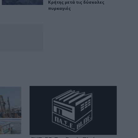
14:26
Κρήτης μετά τις δύσκολες
Καλοκαίρι και αλλεργίες: Πότε
πυρκαγιές
απαιτείται προσοχή και ποια
συμπτώματα δεν πρέπει να αγνοούμε
14:23
ΟΦΗ: Φουλάρει για sold out στο
Σούπερ Καπ με την ΑΕΚ!