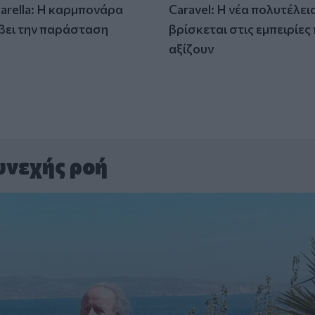
tarella: Η καρμπονάρα
Caravel: Η νέα πολυτέλει
βει την παράσταση
βρίσκεται στις εμπειρίες
)
αξίζουν
υνεχής ροή