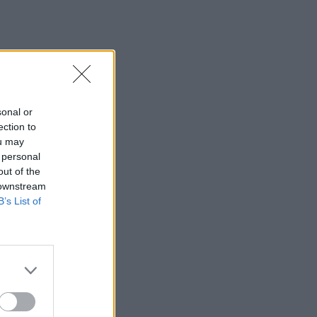
Ελβετία με τη νέα του σύντροφο
(photos)
15:21
Λιονέλ Μέσι: Πέθανε ο πατέρας του
15:17
sonal or
Ιός Δυτικού Νείλου: Έως τον Οκτώβριο η
ection to
έξαρση των κρουσμάτων - Τα
ou may
συμπτώματα που δεν πρέπει να
 personal
αγνοήσουμε
out of the
 downstream
15:03
B’s List of
Άμεση κι αποτελεσματική επέμβαση
της πυροσβεστικής για φωτιά στα Νέα
Ρούματα
14:59
Θρίλερ στον Λυκαβηττό: Σε 57χρονη
γυναίκα από την Κυψέλη ανήκει η σορός
(photos)