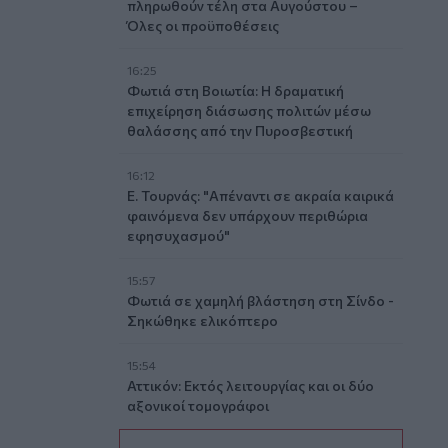
πληρωθούν τέλη στα Αυγούστου –
Όλες οι προϋποθέσεις
16:25
Φωτιά στη Βοιωτία: Η δραματική
επιχείρηση διάσωσης πολιτών μέσω
θαλάσσης από την Πυροσβεστική
16:12
Ε. Τουρνάς: "Απέναντι σε ακραία καιρικά
φαινόμενα δεν υπάρχουν περιθώρια
εφησυχασμού"
15:57
Φωτιά σε χαμηλή βλάστηση στη Σίνδο -
Σηκώθηκε ελικόπτερο
15:54
Αττικόν: Εκτός λειτουργίας και οι δύο
αξονικοί τομογράφοι