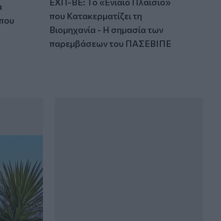
ΕΧΠ-ΒΕ: Το «Ενιαίο Πλαίσιο»
α
που Κατακερματίζει τη
 που
Βιομηχανία - Η σημασία των
παρεμβάσεων του ΠΑΣΕΒΙΠΕ