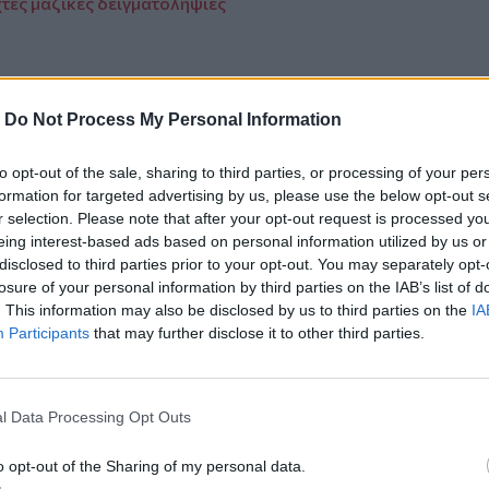
χτές μαζικές δειγματοληψίες
-
Do Not Process My Personal Information
ο
Google News
και στο
Facebook
to opt-out of the sale, sharing to third parties, or processing of your per
κανάλι μας στο
YouTube
formation for targeted advertising by us, please use the below opt-out s
r selection. Please note that after your opt-out request is processed y
eing interest-based ads based on personal information utilized by us or
disclosed to third parties prior to your opt-out. You may separately opt-
losure of your personal information by third parties on the IAB’s list of
. This information may also be disclosed by us to third parties on the
IA
Participants
that may further disclose it to other third parties.
l Data Processing Opt Outs
ΙΚΆ TAGS
βλιοθήκη
Συνέδριο
Ηράκλειο
o opt-out of the Sharing of my personal data.