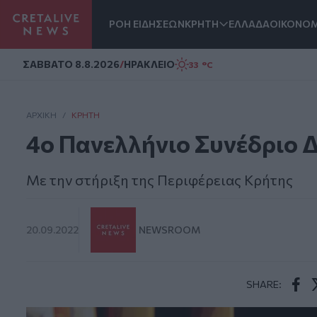
ΡΟΗ ΕΙΔΗΣΕΩΝ
ΚΡΗΤΗ
ΕΛΛΑΔΑ
ΟΙΚΟΝΟΜ
Homepage
ΣAΒΒΑΤΟ 8.8.2026
/
ΗΡΑΚΛΕΙΟ
33 °C
ΑΡΧΙΚΗ
/
ΚΡΉΤΗ
4o Πανελλήνιο Συνέδριο 
Mε την στήριξη της Περιφέρειας Κρήτης
20.09.2022
NEWSROOM
SHARE:
Face
T