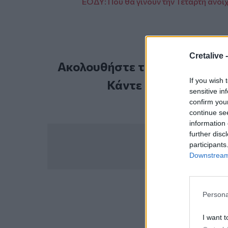
ΕΟΔΥ: Που θα γίνουν την Τετάρτη ανοι
Cretalive 
Ακολουθήστε το Cretalive στ
If you wish 
Κάντε εγγραφή στο 
sensitive in
confirm you
continue se
information 
further disc
participants
Downstream 
Persona
ΣΧΕΤ
Βικελαία Δημοτική Βι
I want t