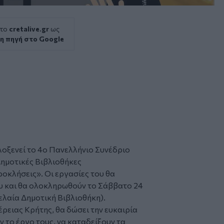
 το
cretalive.gr
ως
η πηγή στο Google
λοξενεί το 4ο Πανελλήνιο
Συνέδριο
Δημοτικές Βιβλιοθήκες
οκλήσεις». Οι εργασίες του θα
υ και θα ολοκληρωθούν το Σάββατο 24
ελαία Δημοτική Βιβλιοθήκη).
έρειας Κρήτης, θα δώσει την ευκαιρία
 το έργο τους, να καταδείξουν τα