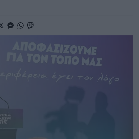
book
witter
Messenger
Whatsapp
Viber