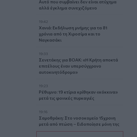
Αυτό που συμβαίνει δεν είναι ατύχημα
αλλά έγκλημα συνεχιζόμενο
19:42
Χανιά: Εκδήλωση μνήμης για τα 81
χρόνια από τη Χιροσίμα και το
Ναγκασάκι
19:33
Σενετάκης για ΒΟΑΚ: «Η Κρήτη αποκτά
επιτέλους έναν υπερσύγχρονο
αυτοκινητόδρομο»
19:23
Ρέθυμνο: 19 κτίρια κρίθηκαν «κόκκινα»
μετά τις φονικές πυρκαγιές
19:16
Σαμοθράκη: Στο νοσοκομείο 15χρονη
μετά από πτώση – Ειδοποίησε μόνη της
το 112