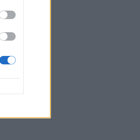
αυτοκίνητο στα Άνω Λιόσια
18:09
Ντύθηκε «Χάρος», ανέβηκε στην οροφή
νοσοκομείου και... σκόρπισε τον τρόμο
18:05
Γιώργος Σφακιανάκης: Η παρέμβαση για
το μεταναστευτικό με φόντο τη Θέουτα
18:04
Υπ. Παιδείας: Ανακοινώθηκαν 95
ειδικότητες και 860 τμήματα των ΣΑΕΚ
– Πότε ξεκινούν οι αιτήσεις
17:56
Ρέθυμνο: Κάλεσμα των οικοδόμων για
μαζική συμμετοχή στο συλλαλητήριο
της ΔΕΘ
17:49