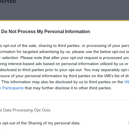
Βίντεο
-
Do Not Process My Personal Information
to opt-out of the sale, sharing to third parties, or processing of your per
formation for targeted advertising by us, please use the below opt-out s
r selection. Please note that after your opt-out request is processed y
eing interest-based ads based on personal information utilized by us or
disclosed to third parties prior to your opt-out. You may separately opt-
losure of your personal information by third parties on the IAB’s list of
. This information may also be disclosed by us to third parties on the
IA
νων επιχειρήσεων στη Βιομηχανική
Participants
that may further disclose it to other third parties.
α υπάρχει και σε 25 Βιομηχανικές
 τη ζωή τους, την ανταγωνιστικότητα
σεων τους. Κατά τα άλλα όμως η
l Data Processing Opt Outs
χειρηματικότητας
» είπε ο κ.
εί άμεσα κοινοβουλευτική πρωτοβουλία
o opt-out of the Sharing of my personal data.
ολύ δύσκολη κατάσταση για εκατοντάδες