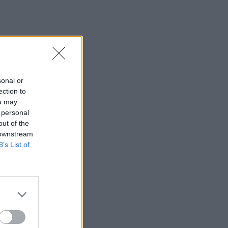
Πανεπιστήμιο Κρήτης: Χρηματοδότηση
1,5 εκατ. ευρώ για την Τεχνητή
Νοημοσύνη
18:44
Υψηλός κίνδυνος πυρκαγιάς την
Παρασκευή στην Κρήτη
sonal or
ection to
18:37
ou may
CrediaBank: Οικονομικά Αποτελέσματα
 personal
A ’Εξαμήνου 2026 - Υψηλοί ρυθμοί
out of the
ανάπτυξης και νέα ρεκόρ επιδόσεων
 downstream
B’s List of
18:32
Αγωνία για την 20χρονη Ραφαέλα: Από
το ΠΑΓΝΗ στην Αθήνα η φοιτήτρια που
τραυματίστηκε σε τροχαίο στο ΙΤΕ
18:19
Δύο συλλήψεις για την υπόθεση του
72χρονου που είχε βρεθεί νεκρός σε