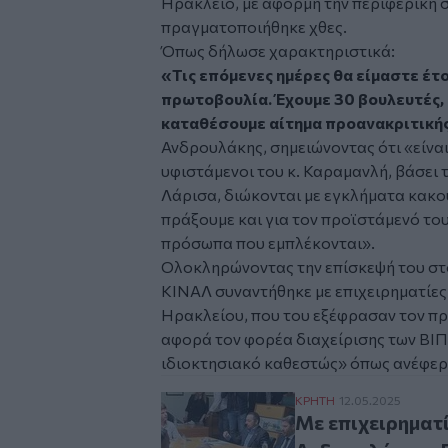
Ηράκλειο, με αφορμή την περιφερική 
πραγματοποιήθηκε χθες.
Όπως δήλωσε χαρακτηριστικά:
«Τις επόμενες ημέρες θα είμαστε έτο
πρωτοβουλία. Έχουμε 30 βουλευτές, 
καταθέσουμε αίτημα προανακριτικής
Ανδρουλάκης, σημειώνοντας ότι «είναι
υφιστάμενοι του κ. Καραμανλή, βάσει τ
Λάρισα, διώκονται με εγκλήματα κακο
πράξουμε και για τον προϊστάμενό του
πρόσωπα που εμπλέκονται».
Ολοκληρώνοντας την επίσκεψή του σ
ΚΙΝΑΛ συναντήθηκε με επιχειρηματίες
Ηρακλείου, που του εξέφρασαν τον προ
αφορά τον φορέα διαχείρισης των ΒΙΠ
ιδιοκτησιακό καθεστώς» όπως ανέφερ
Με επιχειρηματίες τ
ΚΡΗΤΗ
12.05.2025
Με επιχειρηματί