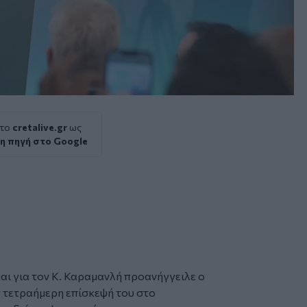
 το
cretalive.gr
ως
η πηγή στο Google
αι για τον Κ. Καραμανλή προανήγγειλε ο
τετραήμερη επίσκεψή του στο