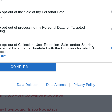
In
κή συνδιάσκεψη που πραγματοποιήθηκε
o opt-out of the Sale of my Personal Data.
πισήμανε ότι «προτεραιότητα είναι να
In
 γιατί θέλουμε μία ισχυρή οικονομία,
α θα δίνει λύσεις στις νεότερες γενιές.
to opt-out of processing my Personal Data for Targeted
ing.
αι μονόδρομος, προκειμένου να
In
 του ελληνικού λαού και ιδιαίτερα το
 είναι το θέμα συζήτησης στις 3
o opt-out of Collection, Use, Retention, Sale, and/or Sharing
ersonal Data that Is Unrelated with the Purposes for which it
1 χρόνια ΠΑΣΟΚ».
lected.
Out
από την
Κρήτη
και το
Ηράκλειο
CONFIRM
Data Deletion
Data Access
Privacy Policy
κης του Αρχαιολογικού Μουσείου
την Παγκόσμια Ημέρα Νοσηλευτή