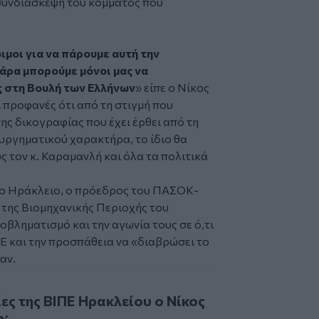
συνδιάσκεψη του κόμματος που
ιμοι για να πάρουμε αυτή την
άρα μπορούμε μόνοι μας να
 στη Βουλή των Ελλήνων
» είπε ο Νίκος
 προφανές ότι από τη στιγμή που
ης δικογραφίας που έχει έρθει από τη
υργηματικού χαρακτήρα, το ίδιο θα
ς τον κ. Καραμανλή και όλα τα πολιτικά
το Ηράκλειο, ο πρόεδρος του ΠΑΣΟΚ-
 της Βιομηχανικής Περιοχής του
βληματισμό και την αγωνία τους σε ό,τι
Ε και την προσπάθεια να «διαβρώσει το
αν.
ης ΒΙΠΕ Ηρακλείου ο Νίκος Ανδρουλάκης - Βίντεο
ες της ΒΙΠΕ Ηρακλείου ο Νίκος