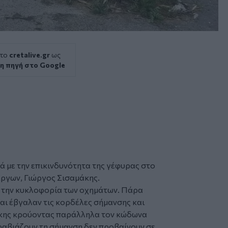
 το
cretalive.gr
ως
η πηγή στο Google
 με την επικινδυνότητα της
γέφυρας
στο
Έργων, Γιώργος Σισαμάκης.
α την κυκλοφορία των οχημάτων. Πάρα
αι έβγαλαν τις κορδέλες σήμανσης και
μάκης κρούοντας παράλληλα τον κώδωνα
αραβιάζουν τη σήμανση δεν προβαίνουν σε