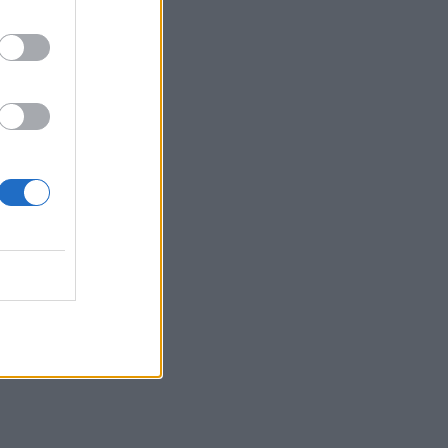
ασφάλειας στο ΙΤΕ
14:41
Η Αρχαία Απτέρα υποδέχεται τον
Χριστόφορο Σταμπόγλη σε μια
μοναδική συναυλία
14:40
Γεμάτα τα ξενοδοχεία στην Κρήτη – Ο
Αύγουστος καλύπτει το χαμένο έδαφος
του Ιουλίου
14:37
Αποφεύγοντας 3 παράγοντες κινδύνου
κερδίζουμε 13 επιπλέον χρόνια χωρίς
άνοια
14:32
Νέο ιστορικό ρεκόρ για την AEGEAN τον
Ιούλιο με 2 εκατομμύρια επιβάτες