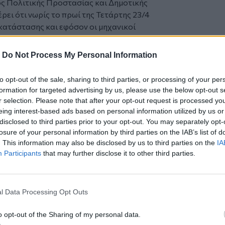
ος Πολιτικής Προστασίας και Δημοτικής
ει ότι νωρίς το πρωί της Τετάρτης 23/4
 κατάστασης και εφόσον οι μηχανικοί
έφυρας θα ζητήσει να κλείσει αυτή τη
να αποτρέπεται η παράκαμψη τους.
-
Do Not Process My Personal Information
to opt-out of the sale, sharing to third parties, or processing of your per
formation for targeted advertising by us, please use the below opt-out s
πό την
Κρήτη
και το
Ηράκλειο
r selection. Please note that after your opt-out request is processed y
eing interest-based ads based on personal information utilized by us or
disclosed to third parties prior to your opt-out. You may separately opt-
losure of your personal information by third parties on the IAB’s list of
. This information may also be disclosed by us to third parties on the
IA
Participants
that may further disclose it to other third parties.
l Data Processing Opt Outs
 στους Καλούς Λιμένες
Λότζια
o opt-out of the Sharing of my personal data.