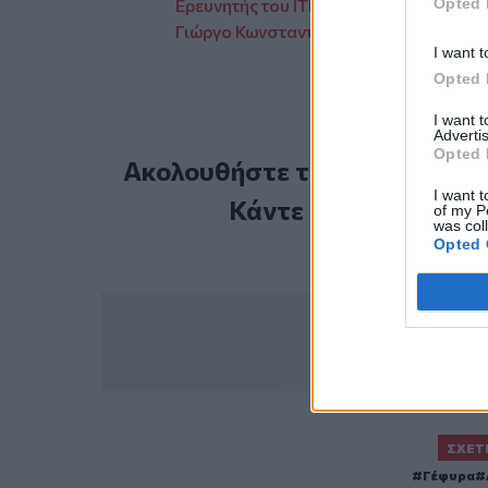
Opted 
Ερευνητής του ΙΤΕ έγραψε ένα κείμενο 
Γιώργο Κωνσταντίνου!
I want t
Opted 
I want 
Advertis
Opted 
Ακολουθήστε το Cretalive στ
I want t
Κάντε εγγραφή στο 
of my P
was col
Opted 
ΣΧΕΤ
Γέφυρα