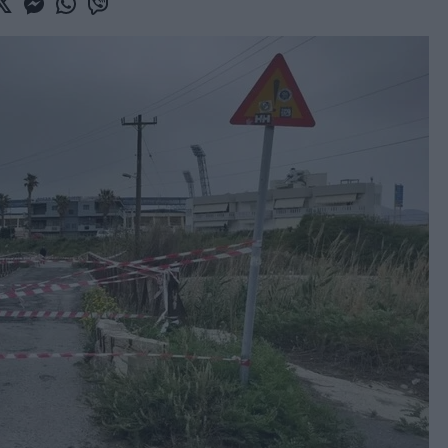
book
witter
Messenger
Whatsapp
Viber