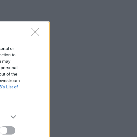
15:09
Τροχαίο στο ΒΟΑΚ - Συγκρούστηκαν
δύο Ι.Χ.
15:05
Πήγε για μπάνιο στην παραλία και
sonal or
άφησε την τελευταία του πνοή
ection to
ou may
15:00
 personal
Φωτιά τώρα στη Μεγάλη Χώρα Αγρινίου
out of the
– Σηκώθηκαν δύο αεροσκάφη
 downstream
B’s List of
14:48
Πως αμείβονται οι εργαζόμενοι στον
ιδιωτικό τομέα για την αργία του
Δεκαπενταύγουστου
14:47
Ηράκλειο: Συνεχίζονται με εντατικούς
ρυθμούς οι παρεμβάσεις οδικής