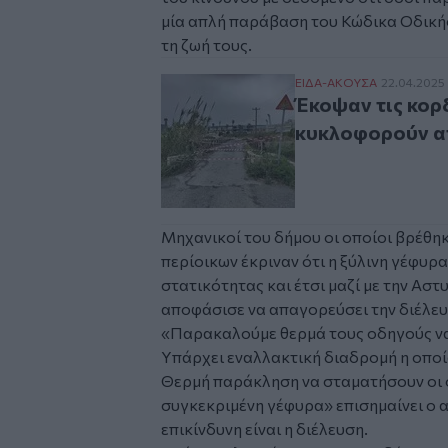
μία απλή παράβαση του Κώδικα Οδικής
τη ζωή τους.
Έκοψαν τις κορδέλε
ΕΙΔΑ-ΑΚΟΥΣΑ
22.04.2025
Έκοψαν τις κορ
κυκλοφορούν απ
Μηχανικοί του δήμου οι οποίοι βρέθη
περίοικων έκριναν ότι η ξύλινη γέφυρ
στατικότητας και έτσι μαζί με την Ασ
αποφάσισε να απαγορεύσει την διέλευ
«Παρακαλούμε θερμά τους οδηγούς να
Υπάρχει εναλλακτική διαδρομή η οποί
Θερμή παράκληση να σταματήσουν οι 
συγκεκριμένη γέφυρα» επισημαίνει ο 
επικίνδυνη είναι η διέλευση.