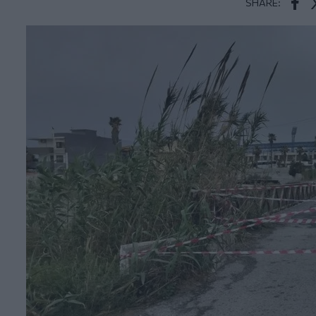
SHARE:
Face
T