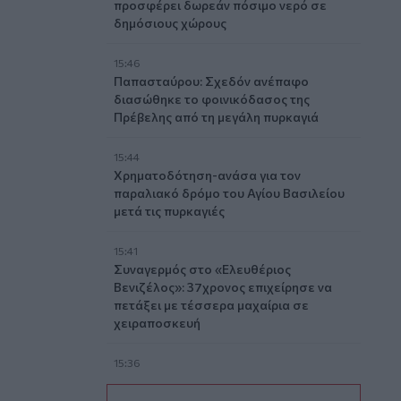
προσφέρει δωρεάν πόσιμο νερό σε
δημόσιους χώρους
15:46
Παπασταύρου: Σχεδόν ανέπαφο
διασώθηκε το φοινικόδασος της
Πρέβελης από τη μεγάλη πυρκαγιά
15:44
Χρηματοδότηση-ανάσα για τον
παραλιακό δρόμο του Αγίου Βασιλείου
μετά τις πυρκαγιές
15:41
Συναγερμός στο «Ελευθέριος
Βενιζέλος»: 37χρονος επιχείρησε να
πετάξει με τέσσερα μαχαίρια σε
χειραποσκευή
15:36
Με λαμπρότητα η γιορτή της
Μεταμορφώσεως του Σωτήρος στο