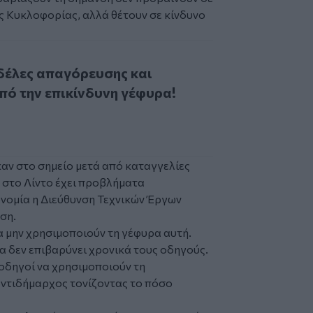
 Κυκλοφορίας, αλλά θέτουν σε κίνδυνο
ς απαγόρευσης και κυκλοφορούν από την επικίνδυνη γέφυρα
δέλες απαγόρευσης και
ό την επικίνδυνη γέφυρα!
καν στο σημείο μετά από καταγγελίες
α στο Λίντο έχει προβλήματα
τυνομία η Διεύθυνση Τεχνικών Έργων
ση.
 μην χρησιμοποιούν τη γέφυρα αυτή.
α δεν επιβαρύνει χρονικά τους οδηγούς.
οδηγοί να χρησιμοποιούν τη
αντιδήμαρχος τονίζοντας το πόσο