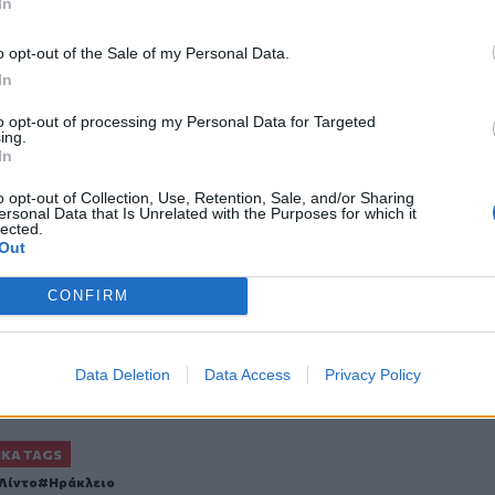
In
και γίνεται ταινία με πρωταγωνιστή τον
o opt-out of the Sale of my Personal Data.
In
to opt-out of processing my Personal Data for Targeted
ing.
In
ο
Google News
και στο
Facebook
o opt-out of Collection, Use, Retention, Sale, and/or Sharing
κανάλι μας στο
YouTube
ersonal Data that Is Unrelated with the Purposes for which it
lected.
Out
CONFIRM
Data Deletion
Data Access
Privacy Policy
ΙΚΆ TAGS
Λίντο
Ηράκλειο