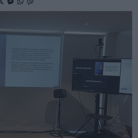
book
witter
Messenger
Whatsapp
Viber