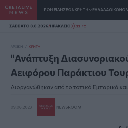
ΡΟΗ ΕΙΔΗΣΕΩΝ
ΚΡΗΤΗ
ΕΛΛΑΔΑ
ΟΙΚΟΝΟΜ
Homepage
ΣAΒΒΑΤΟ 8.8.2026
/
ΗΡΑΚΛΕΙΟ
33 °C
ΑΡΧΙΚΗ
/
ΚΡΉΤΗ
"Ανάπτυξη Διασυνοριακο
Αειφόρου Παράκτιου Του
Διοργανώθηκαν από το τοπικό Εμπορικό κα
09.06.2023
NEWSROOM