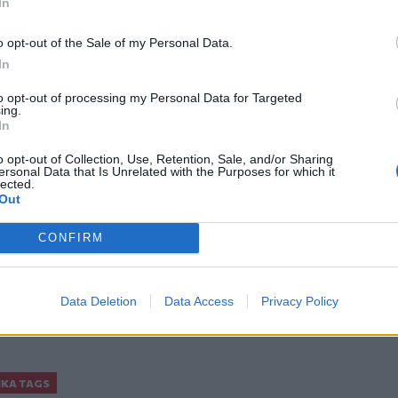
In
είψεις στο ΕΚΑΒ Κρήτης
κη
o opt-out of the Sale of my Personal Data.
In
to opt-out of processing my Personal Data for Targeted
ing.
In
ο
Google News
και στο
Facebook
o opt-out of Collection, Use, Retention, Sale, and/or Sharing
ersonal Data that Is Unrelated with the Purposes for which it
κανάλι μας στο
YouTube
lected.
Out
CONFIRM
Data Deletion
Data Access
Privacy Policy
ΙΚΆ TAGS