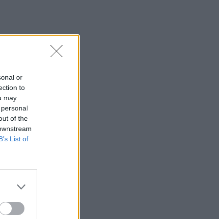
12:05
Κρήτη: Στην εισαγγελία ο φάκελος για
τον τουρίστα με τις ανήθικες προτάσεις
- Τι λέει η ΕΛ.ΑΣ για τη 10χρονη
11:56
sonal or
«Η θάλασσα βάφτηκε καφέ»: Δυσοσμία
ection to
και λύματα μια "ανάσα" από το Κούλε
ou may
(photos)
 personal
out of the
11:54
 downstream
Φωτιά σε κτίριο στην Κουμουνδούρου:
B’s List of
Πυροσβέστες απεγκλώβισαν άτομο
11:51
Στις Βρύσες το 2ο Φεστιβάλ Κρηνών με
Μαρία Κώτη Κωστή Αβυσσινό
11:44
Αυτά τα τρία ζώδια προσελκύουν