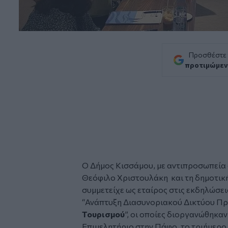
Προσθέστε
προτιμώμεν
Ο Δήμος Κισσάμου, με αντιπροσωπεία 
Θεόφιλο Χριστουλάκη και τη δημοτικ
συμμετείχε ως εταίρος στις εκδηλώσει
“Ανάπτυξη Διασυνοριακού Δικτύου Π
Τουρισμού
”, οι οποίες διοργανώθηκα
Επιμελητήριο στην Πάφο, το τριήμερ