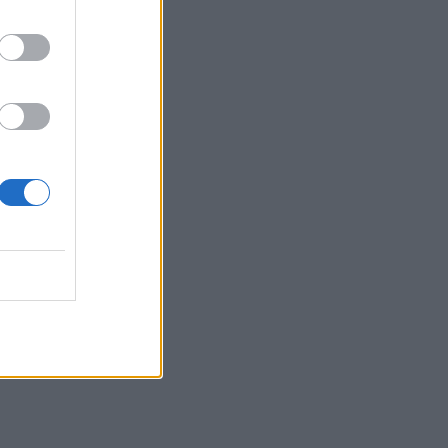
σημαντική οικονομική επιτυχία τον
Αύγουστο
11:34
Χερσόνησος: Απέπλευσε παρά την
απαγόρευση λόγω μηχανικής βλάβης
11:27
Θεσσαλονίκη: Κατήγγειλε καταδίωξη
και εμβολισμό, διαπιστώθηκε ότι
οδηγούσε κλεμμένο αυτοκίνητο
11:19
Ο Μπράντον Κλαρκ πέθανε από τις
επιπτώσεις ηρωίνης και κοκαΐνης
11:11
Δήμος Μαλεβιζίου: Στους πρώτους
Δήμους που εξασφάλισαν
χρηματοδότηση για Σχέδιο Αστικής
Ανθεκτικότητας