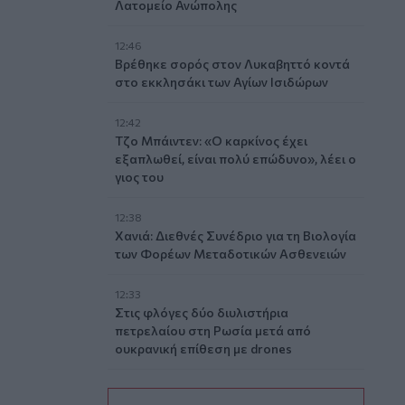
Λατομείο Ανώπολης
12:46
Βρέθηκε σορός στον Λυκαβηττό κοντά
στο εκκλησάκι των Αγίων Ισιδώρων
12:42
Τζο Μπάιντεν: «Ο καρκίνος έχει
εξαπλωθεί, είναι πολύ επώδυνο», λέει ο
γιος του
12:38
Χανιά: Διεθνές Συνέδριο για τη Βιολογία
των Φορέων Μεταδοτικών Ασθενειών
12:33
Στις φλόγες δύο διυλιστήρια
πετρελαίου στη Ρωσία μετά από
ουκρανική επίθεση με drones
12:29