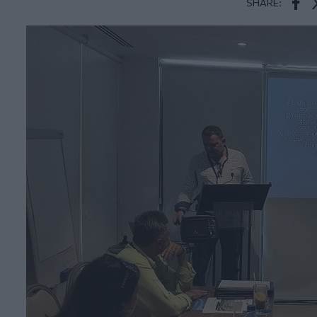
SHARE:
Face
T