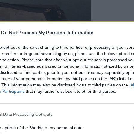
καν τα αειφόρα τουριστικά πακέτα που
-
Do Not Process My Personal Information
 στους εκπροσώπους του τουριστικού
ηκε επίσκεψη εργασίας στο
to opt-out of the sale, sharing to third parties, or processing of your per
 Ακάμα το οποίο δημιουργήθηκε και
formation for targeted advertising by us, please use the below opt-out s
r selection. Please note that after your opt-out request is processed y
ταλλαγής και μεταφοράς τεχνογνωσίας
eing interest-based ads based on personal information utilized by us or
ενδιαφερόμενων φορέων πάνω σε θέμα που
disclosed to third parties prior to your opt-out. You may separately opt-
ακέτων και στην γενικότερη αειφόρα
losure of your personal information by third parties on the IAB’s list of
ριστικών περιοχών, όπως η
. This information may also be disclosed by us to third parties on the
IA
, και η Χερσόνησος του Ακάμα στην
Participants
that may further disclose it to other third parties.
πό την
Κρήτη
και τα
Χανιά
l Data Processing Opt Outs
o opt-out of the Sharing of my personal data.
στο δάσος της Κέρης -Δείτε βίντεο