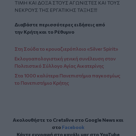
ΤΙΜΗ ΚΑΙ ΔΟΞΑ ΣΤΟΥΣ ΑΓΩΝΙΣΤΕΣ ΚΑΙ ΤΟΥΣ
ΝΕΚΡΟΥΣ ΤΗΣ ΕΡΓΑΤΙΚΗΣ ΤΑΞΗΣ!!!
Διαβάστε περισσότερες ειδήσεις από
την
Κρήτη
και το
Ρέθυμνο
Στη Σούδα το κρουαζιερόπλοιο «Silver Spirit»
Εκλογοαπολογιστική γενική συνέλευση στον
Πολιτιστικό Σύλλογο Αγίας Αικατερίνης
Στα 1000 καλύτερα Πανεπιστήμια παγκοσμίως
το Πανεπιστήμιο Κρήτης
Ακολουθήστε το Cretalive στο
Google News
και
στο
Facebook
Κάντε εγγραφή στο κανάλι μας στο
YouTube