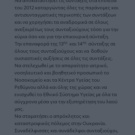
Να αποκαταστήσει τις συντάξεις στα επίπεδα
του 2012 καταργώντας όλες τις παράνομες και
αντισυνταγματικές περικοπές των συντάξεων
και να χορηγήσει τα αναδρομικά σε όλους
ανεξαιρέτως τους συνταξιούχους τόσο για την
κύρια όσο και για την επικουρική σύνταξη.
ης
ης
Την επαναφορά της 13
και 14
σύνταξης σε
όλους τους συνταξιούχους και να δοθούν
ουσιαστικές αυξήσεις σε όλες τις συντάξεις.
Να στελεχωθεί με το απαραίτητο ιατρικό,
νοσηλευτικό και βοηθητικό προσωπικό το
Νοσοκομείο και τα Κέντρα Υγείας του
Ρεθύμνου αλλά και όλης της χώρας και να
ενισχυθεί το Εθνικό Σύστημα Υγείας με όλα τα
σύγχρονα μέσα για την εξυπηρέτηση του λαού
μας.
Να σταματήσει ο απρόκλητος και
καταστροφικός πόλεμος στην Ουκρανία.
Συναδέλφισσες και συνάδελφοι συνταξιούχοι,