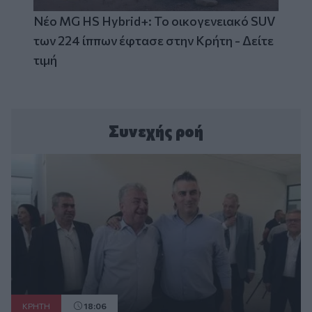
Νέο MG HS Hybrid+: Το οικογενειακό SUV
των 224 ίππων έφτασε στην Κρήτη - Δείτε
τιμή
Συνεχής ροή
ΚΡΗΤΗ
18:06