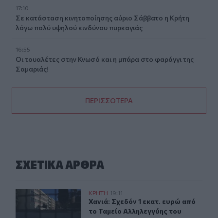
17:10
Σε κατάσταση κινητοποίησης αύριο Σάββατο η Κρήτη
λόγω πολύ υψηλού κινδύνου πυρκαγιάς
16:55
Οι τουαλέτες στην Κνωσό και η μπάρα στο φαράγγι της
Σαμαριάς!
ΠΕΡΙΣΣΟΤΕΡΑ
ΣΧΕΤΙΚA AΡΘΡΑ
Χανιά: Σχεδόν 1 εκατ. ευρώ από το Ταμείο Αλληλεγγύη
ΚΡΗΤΗ
19:11
Χανιά: Σχεδόν 1 εκατ. ευρώ από τ
Χανιά: Σχεδόν 1 εκατ. ευρώ από
το Ταμείο Αλληλεγγύης του