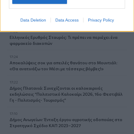
17:37
Πυρκαγιά σε έκταση με χαμηλή βλάστηση στο
Μαρκόπουλο Αττικής
Data Deletion
Data Access
Privacy Policy
17:32
Ελληνικός Ερυθρός Σταυρός: Τι πρέπει να περιέχει ένα
φαρμακείο διακοπών
17:24
Aποκαλύψεις σοκ για απειλές θανάτου στο Μουντιάλ:
«Θα ανατινάξω τον Μέσι με τέσσερις βόμβες!»
17:22
Δήμος Πλατανιά: Συνεχίζονται οι καλοκαιρινές
εκδηλώσεις “Πολιτιστικό Καλοκαίρι 2026, 16ο Φεστιβάλ
Γη - Πολιτισμός- Τουρισμός”
17:10
Δήμος Ανωγείων: Ένταξη έργου αγροτικής οδοποιίας στο
Στρατηγικό Σχέδιο ΚΑΠ 2023–2027