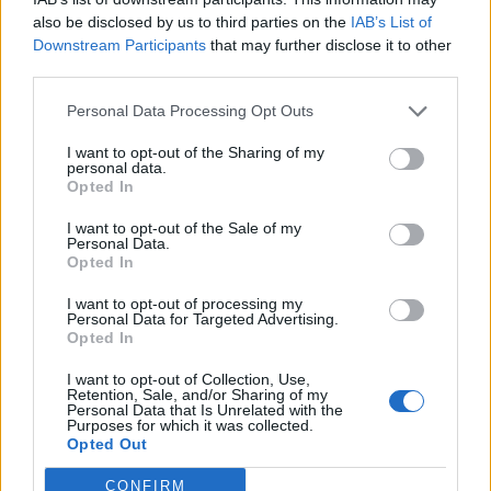
also be disclosed by us to third parties on the
IAB’s List of
Downstream Participants
that may further disclose it to other
18:09
third parties.
ΕΛ.ΑΣ Κρήτη: Ποιοι αξιωματικοί προήχθησαν - Όλα τα
ονόματα
Personal Data Processing Opt Outs
18:06
I want to opt-out of the Sharing of my
Δήμας για ΒΟΑΚ: "Προτεραιότητα τα έργα οδικής
personal data.
ασφάλειας"- Δείτε βίντεο
Opted In
I want to opt-out of the Sale of my
18:00
Personal Data.
ΚΚΕ: Αποκομμένη από την πραγματικότητα η κυβέρνηση,
Opted In
οι Κρητικοί έχουν ανάγκη από ανθρώπινη ζωή
I want to opt-out of processing my
Personal Data for Targeted Advertising.
17:57
Opted In
Ενισχύθηκαν οι πυροσβεστικές δυνάμεις στην πυρκαγιά
σε αγροτοδασική έκταση στο Στεφάνι Κορίνθου
I want to opt-out of Collection, Use,
Retention, Sale, and/or Sharing of my
Personal Data that Is Unrelated with the
17:40
Purposes for which it was collected.
Χανιά: «4 Εποχές στον Δήμο Πλατανιά» - Εγκαίνια
Opted Out
Ομαδικής Έκθεσης Ζωγραφικής & Φωτογραφίας
CONFIRM