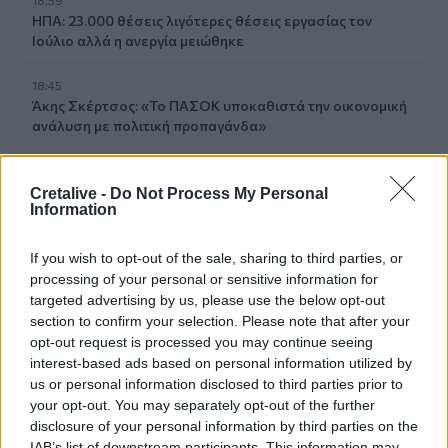
ΗΠΑ: 23.000 θέσεις λιγότερες θέσεις εργασίας τον
Ιούλιο αλλά η ανεργία μειώθηκε
18:45
Άκης Σκέρτσος: «Το ΠΑΣΟΚ υποκαθιστά την οικονομική
ανάλυση με πολιτική προπαγάνδα»
18:40
Οροπέδιο Λασιθίου: Στην τελική ευθεία για τους 45ους
Cretalive -
Do Not Process My Personal
Information
Δικταίους Αγώνες
18:30
If you wish to opt-out of the sale, sharing to third parties, or
Κοζάνη: Φωτιά σε χορτολιβαδική έκταση στην Ερμακιά
processing of your personal or sensitive information for
targeted advertising by us, please use the below opt-out
section to confirm your selection. Please note that after your
18:26
Η ξηρασία εξαπλώνεται σε όλη την Ευρώπη – Εικόνες με
opt-out request is processed you may continue seeing
ξερά εδάφη και ποτάμια σε ιστορικά χαμηλά επίπεδα
interest-based ads based on personal information utilized by
us or personal information disclosed to third parties prior to
your opt-out. You may separately opt-out of the further
18:13
Τι είναι το «Papara» που έγινε viral στη μεταγραφή του
disclosure of your personal information by third parties on the
Σαλάχ στην Τουρκία
IAB’s list of downstream participants. This information may