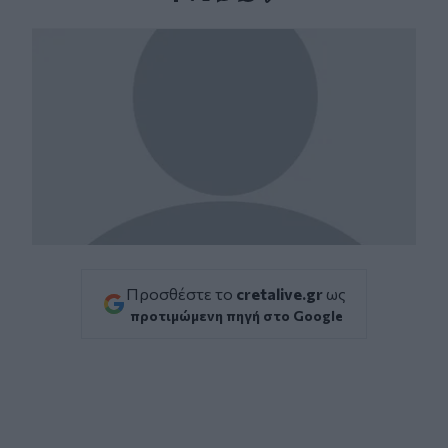
Facebook
Twitter
Messenger
Whatsapp
Viber
Προσθέστε το
cretalive.gr
ως
προτιμώμενη πηγή στο Google