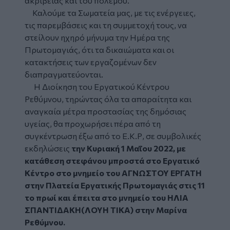
ακρίβειας και του πολέμου.
Καλούμε τα Σωματεία μας, με τις ενέργειες,
τις παρεμβάσεις και τη συμμετοχή τους, να
στείλουν ηχηρό μήνυμα την Ημέρα της
Πρωτομαγιάς, ότι τα δικαιώματα και οι
κατακτήσεις των εργαζομένων δεν
διαπραγματεύονται.
H Διοίκηση του Εργατικού Κέντρου
Ρεθύμνου, τηρώντας όλα τα απαραίτητα και
αναγκαία μέτρα προστασίας της δημόσιας
υγείας, θα προχωρήσει πέρα από τη
συγκέντρωση έξω από το Ε.Κ.Ρ, σε συμβολικές
εκδηλώσεις
την Κυριακή 1 Μαΐου 2022, με
κατάθεση στεφάνου μπροστά στο Εργατικό
Κέντρο στο μνημείο του ΑΓΝΩΣΤΟΥ ΕΡΓΑΤΗ
στην Πλατεία Εργατικής Πρωτομαγιάς στις 11
το πρωί και έπειτα στο μνημείο του ΗΛΙΑ
ΣΠΑΝΤΙΔΑΚΗ(ΛΟΥΗ ΤΙΚΑ) στην Μαρίνα
Ρεθύμνου.