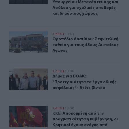
Υπουργείου Μετανάστευσης και
Ασύλου για σχολικές υποδομές
και δημόσιους χώρους
Οροπέδιο Λασιθίου: Στην τελική ευθεία για τους 45ους
ΚΡΗΤΗ
18:40
Οροπέδιο Λασιθίου: Στην τελική ευ
Οροπέδιο Λασιθίου: Στην τελική
ευθεία για τους 45ους Δικταίους
Αγώνες
Δήμας για ΒΟΑΚ: "Προτεραιότητα τα έργα οδικής ασφάλ
ΚΡΗΤΗ
18:06
Δήμας για ΒΟΑΚ: "Προτεραιότητα τα
Δήμας για ΒΟΑΚ:
"Προτεραιότητα τα έργα οδικής
ασφάλειας"- Δείτε βίντεο
ΚΚΕ: Αποκομμένη από την πραγματικότητα η κυβέρνηση,
ΚΡΗΤΗ
18:00
ΚΚΕ: Αποκομμένη από την πραγματι
ΚΚΕ: Αποκομμένη από την
πραγματικότητα η κυβέρνηση, οι
Κρητικοί έχουν ανάγκη από