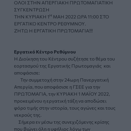
ΟΛΟΙ ΣΤΗΝ ΑΠΕΡΓΙΑΚΗ ΠΡΩΤΟΜΑΓΙΑΤΙΚΗ
ΣΥΓΚΕΝΤΡΩΣΗ
Η
ΤΗΝ ΚΥΡΙΑΚΗ 1
ΜΑΗ 2022 ΩΡΑ 11:00 ΣΤΟ
ΕΡΓΑΤΙΚΟ ΚΕΝΤΡΟ ΡΕΘΥΜΝΟΥ.
ΖΗΤΩ Η ΕΡΓΑΤΙΚΗ ΠΡΩΤΟΜΑΓΙΑ!!!
Εργατικό Κέντρο Ρεθύμνου
Η Διοίκηση του Κέντρου συζήτησε το θέμα του
εορτασμού της Εργατικής Πρωτομαγιάς και
αποφάσισε:
Την συμμετοχή στην 24ωρη Πανεργατική
Απεργία, που αποφάσισε η ΓΣΕΕ για την
ΠΡΩΤΟΜΑΓΙΑ, την ΚΥΡΙΑΚΗ 1 ΜΑΪΟΥ 2022,
προκειμένου η εργατική τάξη να αποδώσει
φόρο τιμής στην ιστορία, τους αγώνες και τους
νεκρούς της.
Σήμερα εν μέσω της συνεχιζόμενης κρίσης
που βιώνει όλη η υφήλιος λόγω των