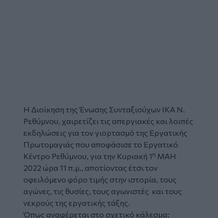
Η Διοίκηση της
Ένωσης Συνταξιούχων ΙΚΑ
Ν.
Ρεθύμνου, χαιρετίζει τις απεργιακές και λοιπές
εκδηλώσεις για τον γιορτασμό της Εργατικής
Πρωτομαγιάς
που αποφάσισε το Εργατικό
η
Κέντρο Ρεθύμνου, για την Κυριακή 1
ΜΑΗ
2022 ώρα 11 π.μ., αποτίοντας έτσι τον
οφειλόμενο φόρο τιμής στην ιστορία, τους
αγώνες, τις θυσίες, τους αγωνιστές και τους
νεκρούς της εργατικής τάξης.
Όπως αναφέρεται στο σχετικό κάλεσμα: