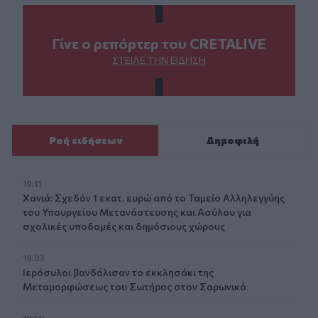
Γίνε ο ρεπόρτερ του CRETALIVE
ΣΤΕΊΛΕ ΤΗΝ ΕΊΔΗΣΗ
Ροή ειδήσεων
Δημοφιλή
19:11
Χανιά: Σχεδόν 1 εκατ. ευρώ από το Ταμείο Αλληλεγγύης
του Υπουργείου Μετανάστευσης και Ασύλου για
σχολικές υποδομές και δημόσιους χώρους
19:03
Ιερόσυλοι βανδάλισαν το εκκλησάκι της
Μεταμορφώσεως του Σωτήρος στον Σαρωνικό
18:59