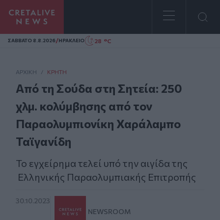
Homepage
/
28 °C
ΣAΒΒΑΤΟ 8.8.2026
ΗΡΑΚΛΕΙΟ
ΑΡΧΙΚΗ
/
ΚΡΉΤΗ
Από τη Σούδα στη Σητεία: 250
χλμ. κολύμβησης από τον
Παραολυμπιονίκη Χαράλαμπο
Ταϊγανίδη
Το εγχείρημα τελεί υπό την αιγίδα της
Ελληνικής Παραολυμπιακής Επιτροπής
30.10.2023
NEWSROOM