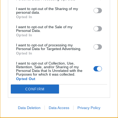
Ισπανία: Η Μαδρίτη επαναφέρει προσωρινά τους
συνοριακούς ελέγχους για όσους ταξιδεύουν από την
I want to opt-out of the Sharing of my
Ιταλία
personal data.
Opted In
23:02
I want to opt-out of the Sale of my
Συναγερμός σε μοναστήρι στην Κύπρο: Μοναχός
Personal Data.
επιτέθηκε με μαχαίρι και τραυμάτισε δύο άτομα
Opted In
I want to opt-out of processing my
22:47
Personal Data for Targeted Advertising.
Σητεία: Φωτιά στα Αχλάδια, δύσκολη μάχη με τις φλόγες
Opted In
- Βίντεο
I want to opt-out of Collection, Use,
Retention, Sale, and/or Sharing of my
22:39
Personal Data that Is Unrelated with the
Βρετανία: Κατά συρροή δολοφόνος καταδικάστηκε για
Purposes for which it was collected.
δύο δολοφονίες γυναικών - Η συγγνώμη από την
Opted Out
αστυνομία
CONFIRM
22:32
Πανεπιστήμιο Κρήτης: 3,35 εκατ. ευρώ από το Υπουργείο
Παιδείας, για το στεγαστικό επίδομα των φοιτητών
Data Deletion
Data Access
Privacy Policy
22:22