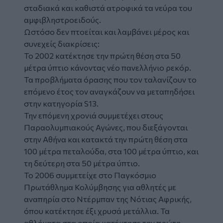
σταδιακά και καθιστά ατροφικά τα νεύρα του
αμφιβληστροειδούς.
Ωστόσο δεν πτοείται και λαμβάνει μέρος και
συνεχείς διακρίσεις:
Το 2002 κατέκτησε την πρώτη θέση στα 50
μέτρα ύπτιο κάνοντας νέο πανελλήνιο ρεκόρ.
Τα προβλήματα όρασης που τον ταλανίζουν το
επόμενο έτος τον αναγκάζουν να μεταπηδήσει
στην κατηγορία S13.
Την επόμενη χρονιά συμμετέχει στους
Παραολυμπιακούς Αγώνες, που διεξάγονται
στην Αθήνα και κατακτά την πρώτη θέση στα
100 μέτρα πεταλούδα, στα 100 μέτρα ύπτιο, και
τη δεύτερη στα 50 μέτρα ύπτιο.
Το 2006 συμμετείχε στο Παγκόσμιο
Πρωτάθλημα Κολύμβησης για αθλητές με
αναπηρία στο Ντέρμπαν της Νότιας Αφρικής,
όπου κατέκτησε έξι χρυσά μετάλλια. Τα
αθλήματα στα οποία κατέκτησε την πρώτη