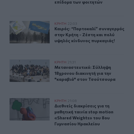
επίδομα των φοιτητών
Καιρός: “Πορτοκαλί” συναγερμός στην Κρήτη - Ζέστη κ
ΚΡΗΤΗ
22:03
Καιρός: “Πορτοκαλί” συναγερμός στ
Καιρός: “Πορτοκαλί” συναγερμός
στην Κρήτη - Ζέστη και πολύ
υψηλός κίνδυνος πυρκαγιάς!
Μεταναστευτικό: Σύλληψη 18χρονου διακινητή για την
ΚΡΗΤΗ
21:31
Μεταναστευτικό: Σύλληψη 18χρονου
Μεταναστευτικό: Σύλληψη
18χρονου διακινητή για την
"καραβιά" στον Τσούτσουρα
Διεθνείς διακρίσεις για τη μαθητική ταινία stop motio
ΚΡΗΤΗ
21:08
Διεθνείς διακρίσεις για τη μαθητικ
Διεθνείς διακρίσεις για τη
μαθητική ταινία stop motion
«Shared Weights» του 8ου
Γυμνασίου Ηρακλείου