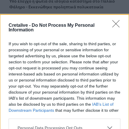
Υπό έλεγχο η φωτιά σε ισόγειο κατάστημα στο Παλαιό
Φάληρο - Εκκενώθηκε προληπτικά πολυκατοικία
23:38
Cretalive -
Do Not Process My Personal
Ενές Καντέρ: Ο Τούρκος πρώην σέντερ δηλώνει
Information
υποψήφιος να παίξει στο... WNBA
If you wish to opt-out of the sale, sharing to third parties, or
23:31
processing of your personal or sensitive information for
Στενά του Ορμούζ: Οι ΗΠΑ «βλέπουν» σύντομα
συμφωνία - «Υπάρχει πρόοδος μεταξύ Ιράν και Ομάν»
targeted advertising by us, please use the below opt-out
section to confirm your selection. Please note that after your
opt-out request is processed you may continue seeing
23:27
interest-based ads based on personal information utilized by
Σοκαριστικά στοιχεία άφησε πίσω της η μέγα-πυρκαγιά
us or personal information disclosed to third parties prior to
στην Αττικοβοιωτία
your opt-out. You may separately opt-out of the further
disclosure of your personal information by third parties on the
23:23
IAB’s list of downstream participants. This information may
Φυλάκιση 15 μηνών στη Βρετανίδα που μέθυσε με την
also be disclosed by us to third parties on the
IAB’s List of
15χρονη κόρη της και προκάλεσε επεισόδιο στο Κέντρο
Downstream Participants
that may further disclose it to other
Υγείας Σκιάθου
third parties.
23:11
Personal Data Processing Opt Outs