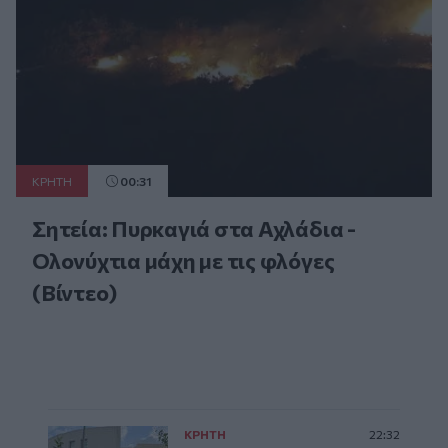
ΚΡΗΤΗ
00:31
Σητεία: Πυρκαγιά στα Αχλάδια -
Ολονύχτια μάχη με τις φλόγες
(Βίντεο)
ΚΡΗΤΗ
22:32