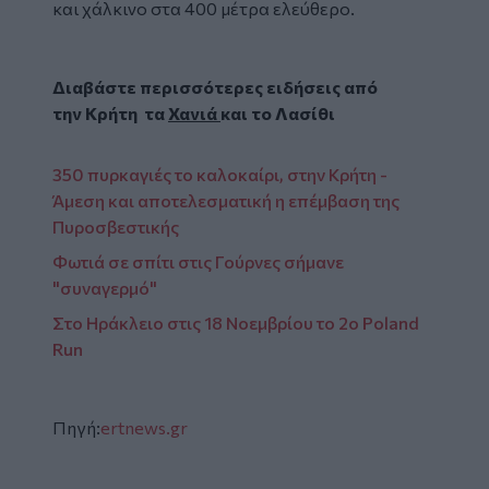
και χάλκινο στα 400 μέτρα ελεύθερο.
Διαβάστε περισσότερες ειδήσεις από
την
Κρήτη
τα
Χανιά
και το
Λασίθι
350 πυρκαγιές το καλοκαίρι, στην Κρήτη -
Άμεση και αποτελεσματική η επέμβαση της
Πυροσβεστικής
Φωτιά σε σπίτι στις Γούρνες σήμανε
"συναγερμό"
Στο Ηράκλειο στις 18 Νοεμβρίου το 2o Poland
Run
Πηγή:
ertnews.gr