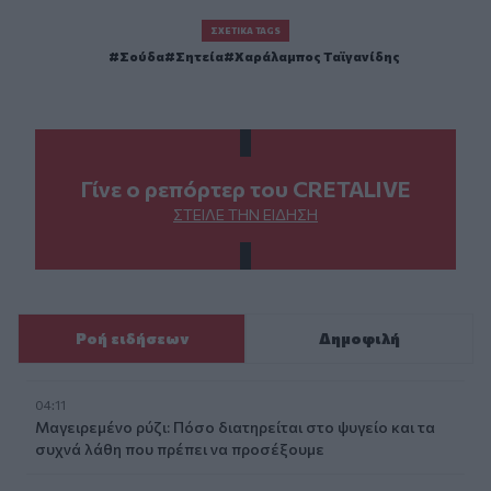
ΣΧΕΤΙΚΆ TAGS
Σούδα
Σητεία
Χαράλαμπος Ταϊγανίδης
Γίνε ο ρεπόρτερ του CRETALIVE
ΣΤΕΊΛΕ ΤΗΝ ΕΊΔΗΣΗ
Ροή ειδήσεων
Δημοφιλή
04:11
Μαγειρεμένο ρύζι: Πόσο διατηρείται στο ψυγείο και τα
συχνά λάθη που πρέπει να προσέξουμε