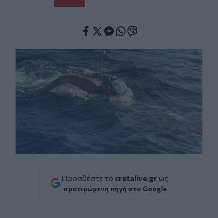
Facebook
Twitter
Messenger
Whatsapp
Viber
Προσθέστε το
cretalive.gr
ως
προτιμώμενη πηγή στο Google