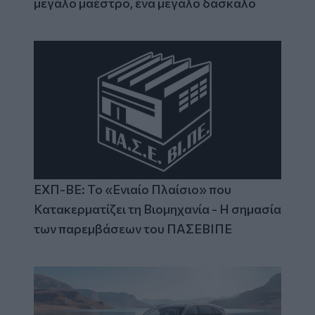
μεγάλο μαέστρο, ένα μεγάλο δάσκαλο
ΕΧΠ-ΒΕ: Το «Ενιαίο Πλαίσιο» που
Κατακερματίζει τη Βιομηχανία - Η σημασία
των παρεμβάσεων του ΠΑΣΕΒΙΠΕ