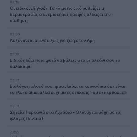
03:16
Οι ειδικοί εξηγούν: Το κλιματιστικό ρυθμίζει τη
θερμοκρασία, ο ανεμιστήρας οροφής αλλάζει την
αίσθηση
02:30
Αυξάνονται οι ενδείξεις για ζωή στον Άρη
01:30
Ειδικός λέει ποια φυτά να βάλεις στο μπαλκόνι σου το
καλοκαίρι
00:31
Βιολόγος: «Αυτό που προσελκύει τα κουνούπια δεν είναι
το γλυκό αίμα, αλλά οι χημικές ενώσεις που εκπέμπουμε»
00:31
Σητεία: Πυρκαγιά στα Αχλάδια - Ολονύχτια μάχη με τις
φλόγες (Βίντεο)
23:55