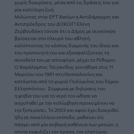
χωρίς διακρίσεις, μέσα από τις δράσεις του για
μία καλύτερη ζωή.
Μιλώντας στην
ΕΡΤ Χανίων
η Αντιδήμαρχος και
Αντιπρόεδρος του ΔΟΚΟΙΠ Ελένη
Ζερβουδάκη τόνισε ότι ο Δήμος με συγκίνηση
βρίσκεται στο πλευρό του αθλητή,
καλύπτοντας το κόστος διαμονής του ίδιου και
του προπονητή του και εξασφαλίζοντας τη
συνοδεία του με ιστιοφόρο, μέχρι το Ρέθυμνο.
Ο Χαράλαμπος Ταϊγανίδης γεννήθηκε στις 11
Μαρτίου του 1981 στη Θεσσαλονίκη και
κατάγεται από το χωριό Πολύμυλος του δήμου
Ελλησπόντου. Σύμφωνα με δηλώσεις του
η φοβία του για το νερό τον ώθησε να
ασχοληθεί με την κολύμβηση προκειμένου να
την ξεπεράσει. Το 2003 και αφού έχει διακριθεί
ήδη σε πανελλήνιο επίπεδο, μαθαίνει ότι
πάσχει από μία σοβαρή ασθένεια των ματιών, η
οποία εκφυλίζει την όραση, την ελαττώνει