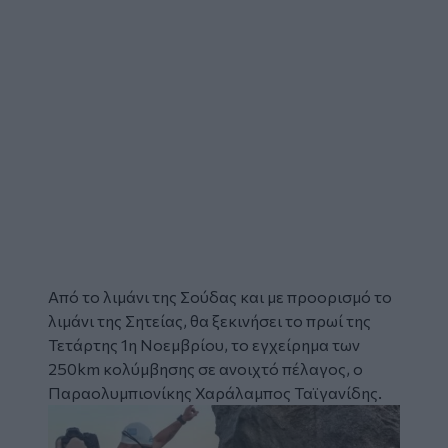
Από το λιμάνι της
Σούδας
και με προορισμό το
λιμάνι της
Σητείας
, θα ξεκινήσει το πρωί της
Τετάρτης 1η Νοεμβρίου, το εγχείρημα των
250km κολύμβησης σε ανοιχτό πέλαγος, ο
Παραολυμπιονίκης
Χαράλαμπος Ταϊγανίδης
.