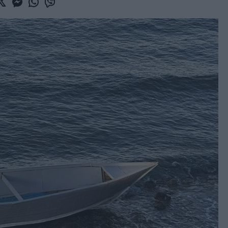
book
witter
Messenger
Whatsapp
Viber