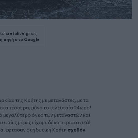
 το
cretalive.gr
ως
η πηγή στο Google
ορκία» της
Κρήτης
με
μετανάστες
, με τα
 στα τέσσερα, μόνο το τελευταίο 24ωρο!
 το μεγαλύτερο όγκο των μεταναστών και
ευταίες μέρες είχαμε δέκα περιστατικά!
κά, έφτασαν στη δυτική Κρήτη
σχεδόν