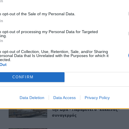
In
ΙΚΆ TAGS
Ηράκλειο
Μετανάστες
o opt-out of the Sale of my Personal Data.
In
to opt-out of processing my Personal Data for Targeted
ing.
In
ερ του CRETALIVE
o opt-out of Collection, Use, Retention, Sale, and/or Sharing
ΤΗΝ ΕΊΔΗΣΗ
ersonal Data that Is Unrelated with the Purposes for which it
lected.
Out
CONFIRM
Data Deletion
Data Access
Privacy Policy
υνος πυρκαγιάς
Κρήτη: Ριπές ανέμου έως 110 χλμ την ώρα - Παραμένει ο
ΚΡΗΤΗ
12:54
πολύ υψηλός ο κίνδυνος πυρκαγιάς
Κρήτη: Ριπές ανέμου έως 110 χλμ τη
Κρήτη: Ριπές ανέμου έως 110 χλμ
την ώρα - Παραμένει ο "κόκκινος"
συναγερμός