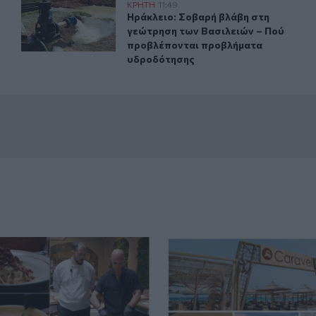
 από τη θάλασσα
Ηράκλειο: Σοβαρή βλάβη στη γεώτρηση των Βασιλειών
ΚΡΗΤΗ
11:49
ανασύρθηκε νεκρός από τη θάλασσα
Ηράκλειο: Σοβαρή βλάβη στη γεώτ
Ηράκλειο: Σοβαρή βλάβη στη
γεώτρηση των Βασιλειών – Πού
προβλέπονται προβλήματα
υδροδότησης