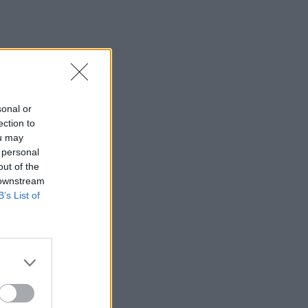
περίπου 200 αφίξεις ταξιδιωτών από
την Ιταλία
12:54
Κρήτη: Ριπές ανέμου έως 110 χλμ την
ώρα - Παραμένει ο "κόκκινος"
συναγερμός
sonal or
ection to
12:44
ou may
Άρτα: Απολογούνται ο διευθυντής και ο
 personal
τεχνικός ασφαλείας του ΔΕΔΔΗΕ
out of the
 downstream
12:38
B’s List of
Τουρνάς: Σε επιφυλακή ο κρατικός
μηχανισμός
12:27
Μήλος: Ελικόπτερο… προσγειώθηκε
στο Σαρακήνικο για να κάνουν μπάνιο οι
επιβάτες του - Δείτε βίντεο