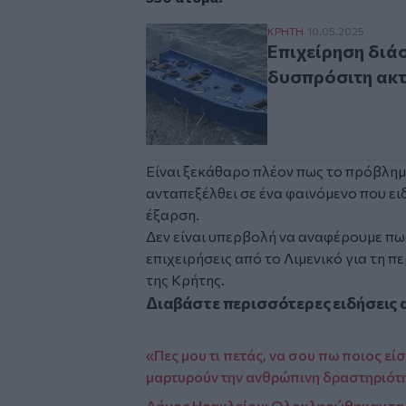
Επιχείρηση διάσωση
ΚΡΗΤΗ
10.05.2025
Επιχείρηση διά
δυσπρόσιτη ακτ
Είναι ξεκάθαρο πλέον πως το πρόβλημα
ανταπεξέλθει σε ένα φαινόμενο που ει
έξαρση.
Δεν είναι υπερβολή να αναφέρουμε πω
επιχειρήσεις από το Λιμενικό για τη
της Κρήτης.
Διαβάστε περισσότερες ειδήσεις 
«Πες μου τι πετάς, να σου πω ποιος εί
μαρτυρούν την ανθρώπινη δραστηριότ
Δήμος Ηρακλείου: Ολοκληρώθηκαν τα 