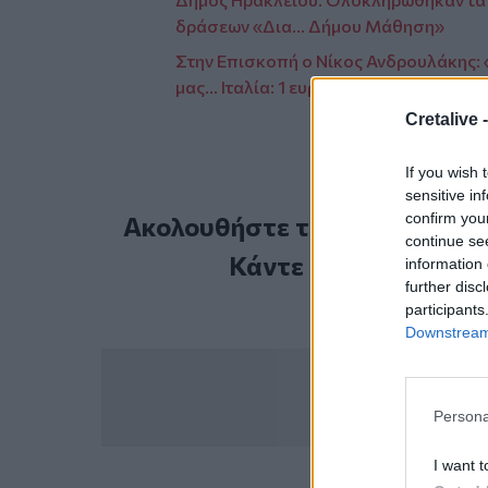
δράσεων «Δια… Δήμου Μάθηση»
Στην Επισκοπή ο Νίκος Ανδρουλάκης: «Α
μας… Ιταλία: 1 ευρώ το σπίτι!»
Cretalive 
If you wish 
sensitive in
confirm you
Ακολουθήστε το Cretalive στ
continue se
Κάντε εγγραφή στο 
information 
further disc
participants
Downstream 
Persona
I want t