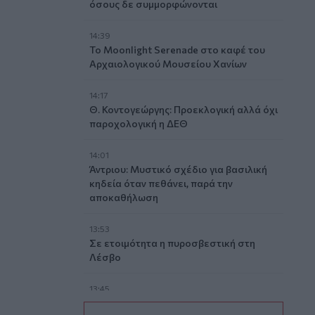
όσους δε συμμορφώνονται
14:39
To Moonlight Serenade στο καφέ του
Αρχαιολογικού Μουσείου Χανίων
14:17
Θ. Κοντογεώργης: Προεκλογική αλλά όχι
παροχολογική η ΔΕΘ
14:01
Άντριου: Μυστικό σχέδιο για βασιλική
κηδεία όταν πεθάνει, παρά την
αποκαθήλωση
13:53
Σε ετοιμότητα η πυροσβεστική στη
Λέσβο
13:45
Κρήτη: Και την Δευτέρα (10/08) πολύ