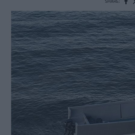
SHARE:
Face
T