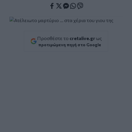
Facebook
Twitter
Messenger
Whatsapp
Viber
Προσθέστε το
cretalive.gr
ως
προτιμώμενη πηγή στο Google