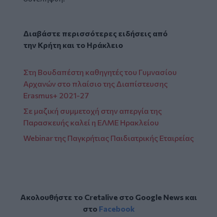
Διαβάστε περισσότερες ειδήσεις από
την
Κρήτη
και το
Ηράκλειο
Στη Βουδαπέστη καθηγητές του Γυμνασίου
Αρχανών στo πλαίσιo της Διαπίστευσης
Erasmus+ 2021-27
Σε μαζική συμμετοχή στην απεργία της
Παρασκευής καλεί η ΕΛΜΕ Ηρακλείου
Webinar της Παγκρήτιας Παιδιατρικής Εταιρείας
Ακολουθήστε το Cretalive στο
Google News
και
στο
Facebook