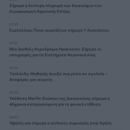
Σήμερα η δεύτερη πληρωμή των δικαιούχων του
Λογαριασμού Αγροτικής Εστίας
07:25
Εορτολόγιο: Ποιοι γιορτάζουν σήμερα 7 Αυγούστου
07:17
Νέο Διεθνές Αεροδρόμιο Ηρακλείου: Σήμερα οι
υπογραφές για τα Συστήματα Αεροναυτιλίας
07:10
Ταϋλάνδη: Μαθητής άνοιξε πυρ μέσα σε σχολείο –
Αναφορές για νεκρούς
07:03
Υπόθεση Marfin: Ενώπιον της Δικαιοσύνης σήμερα η
46χρονη κατηγορούμενη για τη φονική επίθεση
06:57
Υψηλός και σήμερα ο κίνδυνος πυρκαγιάς στην Κρήτη