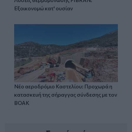
Λύσεις θερμομόνωσης FIBRAN:
Εξοικονομώ κατ' ουσίαν
Νέο αεροδρόμιο Καστελίου: Προχωρά η
κατασκευή της σήραγγας σύνδεσης με τον
ΒΟΑΚ