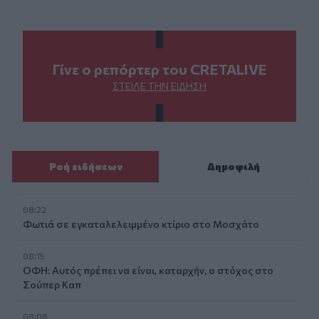
Γίνε ο ρεπόρτερ του CRETALIVE
ΣΤΕΊΛΕ ΤΗΝ ΕΊΔΗΣΗ
Ροή ειδήσεων
Δημοφιλή
08:22
Φωτιά σε εγκαταλελειμμένο κτίριο στο Μοσχάτο
08:15
ΟΦΗ: Αυτός πρέπει να είναι, καταρχήν, ο στόχος στο
Σούπερ Καπ
08:08