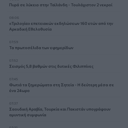
Πυρά σε λύκειο στην Ταϊλάνδη - Τουλάχιστον 2 νεκροί
08:06
«Τριλογία» επετειακών εκδηλώσεων 160 ετών από την
Αρκαδική Εθελοθυσία
07:59
Τα πρωτοσέλιδα των εφημερίδων
07:52
Σεισμός 5,8 βαθμών στις δυτικές Φιλιππίνες
07:45
Φωτιά τα ξημερώματα στη Σητεία - Η δεύτερη μέσα σε
ένα 24ωρο
07:37
Σαουδική Αραβία, Τουρκία και Πακιστάν υπογράφουν
αμυντική συμφωνία
07:31