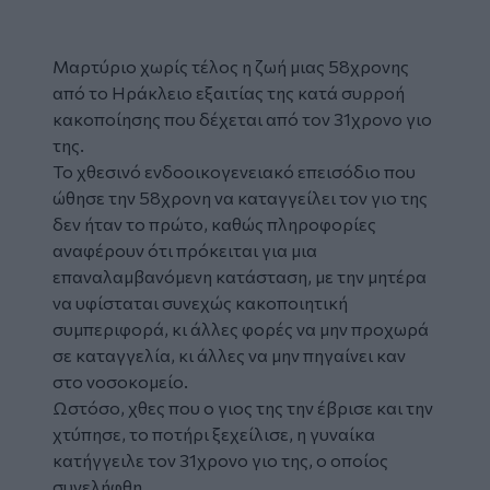
Μαρτύριο χωρίς τέλος η ζωή μιας 58χρονης
από το Ηράκλειο εξαιτίας της κατά συρροή
κακοποίησης
που δέχεται από τον 31χρονο
γιο
της.
Το χθεσινό
ενδοοικογενειακό επεισόδιο
που
ώθησε την 58χρονη να καταγγείλει τον γιο της
δεν ήταν το πρώτο, καθώς πληροφορίες
αναφέρουν ότι πρόκειται για μια
επαναλαμβανόμενη κατάσταση, με την μητέρα
να υφίσταται συνεχώς κακοποιητική
συμπεριφορά, κι άλλες φορές να μην προχωρά
σε καταγγελία, κι άλλες να μην πηγαίνει καν
στο νοσοκομείο.
Ωστόσο, χθες που ο γιος της την έβρισε και την
χτύπησε, το ποτήρι ξεχείλισε, η γυναίκα
κατήγγειλε τον 31χρονο γιο της, ο οποίος
συνελήφθη.