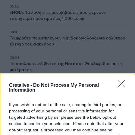
05:52
ΕΝΦΙΑ: Τα λάθη στις μεταβιβάσεις που φέρνουν
τσουχτερά πρόστιμα έως 1.000 ευρώ
04:41
Τα φρούτα που επιλέγουν 4 ενδοκρινολόγοι για καλύτερο
έλεγχο του σακχάρου
03:34
Το απολαυστικό βίντεο της Νατάσας Θεοδωρίδου με τη
μητέρα της
02:51
Cretalive -
Do Not Process My Personal
Ο έρωτας θα πρωταγωνιστήσει στη ζωή αυτών των
Information
ζωδίων τον Αύγουστο
If you wish to opt-out of the sale, sharing to third parties, or
01:42
processing of your personal or sensitive information for
Καύσωνας στο γραφείο: Πόσο μπορεί να χαλαρώσει το
targeted advertising by us, please use the below opt-out
dress code
section to confirm your selection. Please note that after your
opt-out request is processed you may continue seeing
00:31