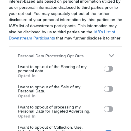
interest-based ads based on personal information utilized by
Παιδιά στην πισίνα: 6 απαράβατοι κανόνες για την
us or personal information disclosed to third parties prior to
πρόληψη του πνιγμού
your opt-out. You may separately opt-out of the further
disclosure of your personal information by third parties on the
IAB’s list of downstream participants. This information may
ΠΕΡΙΣΣΟΤΕΡΑ
also be disclosed by us to third parties on the
IAB’s List of
Downstream Participants
that may further disclose it to other
third parties.
Personal Data Processing Opt Outs
I want to opt-out of the Sharing of my
ΣΧΕΤΙΚA AΡΘΡΑ
personal data.
Opted In
«Τριλογία» επετειακών εκδηλώσεων 160 ετών από την 
ΚΡΗΤΗ
08:06
I want to opt-out of the Sale of my
«Τριλογία» επετειακών εκδηλώσεων
«Τριλογία» επετειακών
Personal Data.
Opted In
εκδηλώσεων 160 ετών από την
Αρκαδική Εθελοθυσία
I want to opt-out of processing my
Personal Data for Targeted Advertising.
Opted In
Λασίθι: Φωτιά τα ξημερώματα στη Σητεία - Η δεύτερη μ
ΚΡΗΤΗ
07:45
I want to opt-out of Collection, Use,
Φωτιά τα ξημερώματα στη Σητεία - 
Φωτιά τα ξημερώματα στη