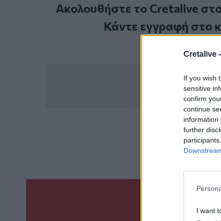
Ακολουθήστε το Cretalive στ
Κάντε εγγραφή στο 
Cretalive 
If you wish 
sensitive in
confirm you
continue se
information 
further disc
ΣΧΕΤ
participants
Νοσηλείες
Νοσο
Downstream 
Persona
Γίνε ο ρεπόρτ
I want t
ΣΤΕΊΛΕ 