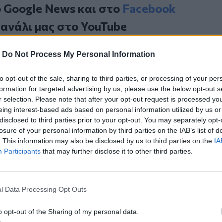
ο
Google News
και στο
Facebook
κανάλι μας στο
YouTube
-
Do Not Process My Personal Information
to opt-out of the sale, sharing to third parties, or processing of your per
formation for targeted advertising by us, please use the below opt-out s
r selection. Please note that after your opt-out request is processed y
eing interest-based ads based on personal information utilized by us or
disclosed to third parties prior to your opt-out. You may separately opt-
losure of your personal information by third parties on the IAB’s list of
ΙΚΆ TAGS
. This information may also be disclosed by us to third parties on the
IA
κομεία
Covid-19
Κρήτη
Participants
that may further disclose it to other third parties.
l Data Processing Opt Outs
ερ του CRETALIVE
o opt-out of the Sharing of my personal data.
ΤΗΝ ΕΊΔΗΣΗ