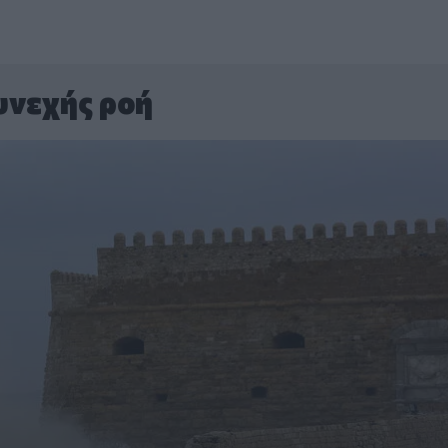
υνεχής ροή