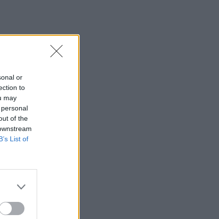
12:44
Άρτα: Απολογούνται ο διευθυντής και ο
τεχνικός ασφαλείας του ΔΕΔΔΗΕ
12:38
Τουρνάς: Σε επιφυλακή ο κρατικός
μηχανισμός
sonal or
ection to
12:27
ou may
Μήλος: Ελικόπτερο… προσγειώθηκε
 personal
στο Σαρακήνικο για να κάνουν μπάνιο οι
out of the
επιβάτες του - Δείτε βίντεο
 downstream
B’s List of
12:15
Κίσσαμος: 32χρονος κατηγορείται για
πέντε κλοπές από επιχειρήσεις
12:14
Τροχαίο ατύχημα το πρωί στην Πάρνηθα
- Στο νοσοκομείο 4 άτομα