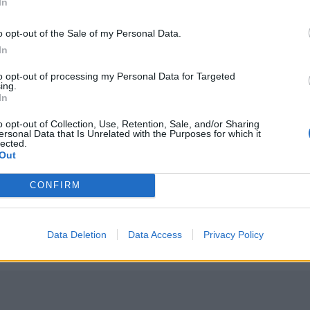
In
o opt-out of the Sale of my Personal Data.
In
to opt-out of processing my Personal Data for Targeted
ing.
In
υνος πυρκαγιάς
Κρήτη: Ριπές ανέμου έως 110 χλμ την ώρα - Παραμένει ο
ΚΡΗΤΗ
12:54
πολύ υψηλός ο κίνδυνος πυρκαγιάς
Κρήτη: Ριπές ανέμου έως 110 χλμ τη
Κρήτη: Ριπές ανέμου έως 110 χλμ
o opt-out of Collection, Use, Retention, Sale, and/or Sharing
την ώρα - Παραμένει ο "κόκκινος"
ersonal Data that Is Unrelated with the Purposes for which it
lected.
συναγερμός
Out
 από τη θάλασσα
Ηράκλειο: Σοβαρή βλάβη στη γεώτρηση των Βασιλειών
ΚΡΗΤΗ
11:49
CONFIRM
ανασύρθηκε νεκρός από τη θάλασσα
Ηράκλειο: Σοβαρή βλάβη στη γεώτ
Ηράκλειο: Σοβαρή βλάβη στη
γεώτρηση των Βασιλειών – Πού
προβλέπονται προβλήματα
Data Deletion
Data Access
Privacy Policy
υδροδότησης