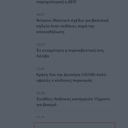
παροχολογική η ΔΕΘ
14:01
Άντριου: Μυστικό σχέδιο για βασιλική
κηδεία όταν πεθάνει, παρά την
αποκαθήλωση
13:53
Σε ετοιμότητα η πυροσβεστική στη
Λέσβο
13:45
Κρήτη: Και την Δευτέρα (10/08) πολύ
υψηλός ο κίνδυνος πυρκαγιάς
13:38
Σκιάθος: Ανήλικος κατήγγειλε 17χρονο
για βιασμό
13:25
«Kinda chic»: Ποιο είναι το νέο τρεντ της