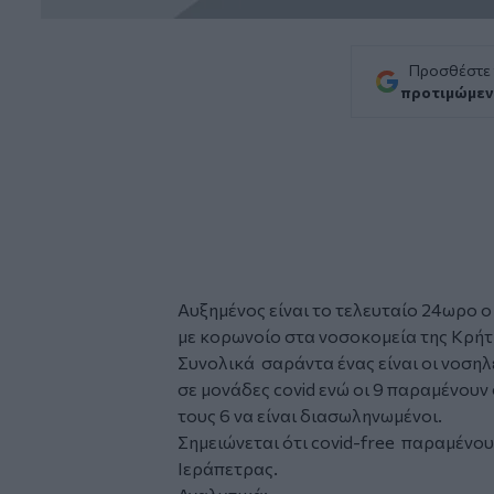
Προσθέστε
προτιμώμεν
Αυξημένος είναι το τελευταίο 24ωρο 
με
κορωνοίο
στα νοσοκομεία της
Κρήτ
Συνολικά σαράντα ένας είναι οι νοσηλ
σε μονάδες covid ενώ οι 9 παραμένουν
τους 6 να είναι διασωληνωμένοι.
Σημειώνεται ότι covid-free παραμένο
Ιεράπετρας.