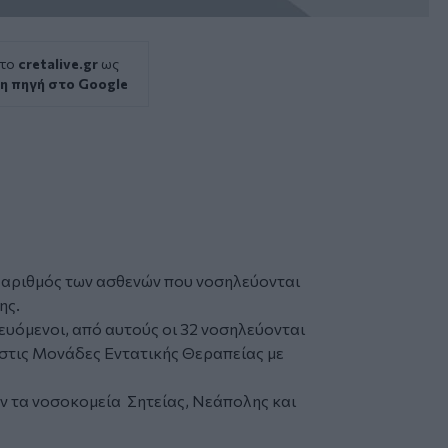
 το
cretalive.gr
ως
η πηγή στο Google
ο αριθμός των ασθενών που νοσηλεύονται
ης
.
ευόμενοι, από αυτούς οι 32 νοσηλεύονται
 στις Μονάδες Εντατικής Θεραπείας με
υν τα νοσοκομεία Σητείας, Νεάπολης και