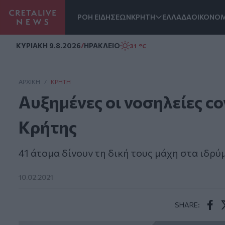
ΡΟΗ ΕΙΔΗΣΕΩΝ
ΚΡΗΤΗ
ΕΛΛΑΔΑ
ΟΙΚΟΝΟΜ
Homepage
ΚΥΡΙΑΚΗ 9.8.2026
/
ΗΡΑΚΛΕΙΟ
31 °C
ΑΡΧΙΚΗ
/
ΚΡΉΤΗ
Αυξημένες οι νοσηλείες co
Κρήτης
41 άτομα δίνουν τη δική τους μάχη στα ιδρύ
10.02.2021
SHARE:
Face
T