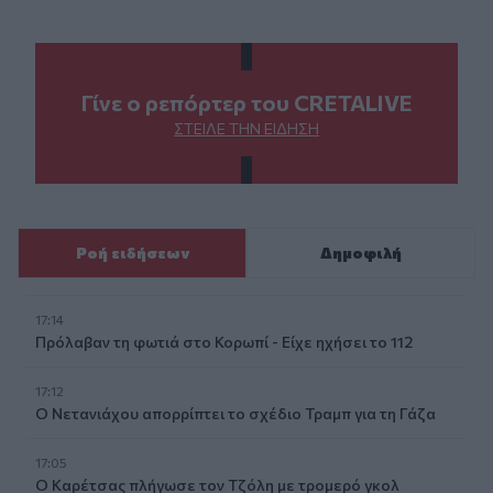
Γίνε ο ρεπόρτερ του CRETALIVE
ΣΤΕΊΛΕ ΤΗΝ ΕΊΔΗΣΗ
Ροή ειδήσεων
Δημοφιλή
17:14
Πρόλαβαν τη φωτιά στο Κορωπί - Είχε ηχήσει το 112
17:12
Ο Νετανιάχου απορρίπτει το σχέδιο Τραμπ για τη Γάζα
17:05
Ο Καρέτσας πλήγωσε τον Τζόλη με τρομερό γκολ