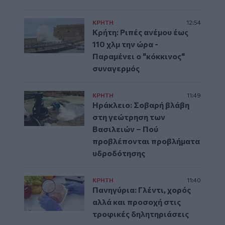
ΚΡΗΤΗ
12:54
Κρήτη: Ριπές ανέμου έως
110 χλμ την ώρα -
Παραμένει ο "κόκκινος"
συναγερμός
ΚΡΗΤΗ
11:49
Ηράκλειο: Σοβαρή βλάβη
στη γεώτρηση των
Βασιλειών – Πού
προβλέπονται προβλήματα
υδροδότησης
ΚΡΗΤΗ
11:40
Πανηγύρια: Γλέντι, χορός
αλλά και προσοχή στις
τροφικές δηλητηριάσεις