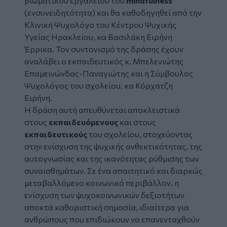
βιωματικού εργαλείου του
mindfulness
(ενσυνειδητότητα) και θα καθοδηγηθεί από την
Κλινική Ψυχολόγο του Κέντρου Ψυχικής
Υγείας Ηρακλείου, κα Βασιλάκη Ειρήνη
Έρρικα. Τον συντονισμό της δράσης έχουν
αναλάβει ο εκπαιδευτικός κ. Μπελενιώτης
Επαμεινώνδας-Παναγιώτης και η Σύμβουλος
Ψυχολόγος του σχολείου, κα Κόρχατζη
Ειρήνη.
Η δράση αυτή απευθύνεται αποκλειστικά
στους
εκπαιδευόμενους
και στους
εκπαιδευτικούς
του σχολείου, στοχεύοντας
στην ενίσχυση της ψυχικής ανθεκτικότητας, της
αυτογνωσίας και της ικανότητας ρύθμισης των
συναισθημάτων. Σε ένα απαιτητικό και διαρκώς
μεταβαλλόμενο κοινωνικό περιβάλλον, η
ενίσχυση των ψυχοκοινωνικών δεξιοτήτων
αποκτά καθοριστική σημασία, ιδιαίτερα για
ανθρώπους που επιδιώκουν να επανενταχθούν