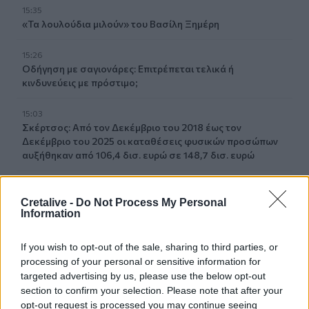
15:35
«Τα λουλούδια μιλούν» του Βασίλη Ξημέρη
15:26
Οδήγηση με σαγιονάρες: Επιτρέπεται τελικά ή
κινδυνεύεις με πρόστιμο;
15:03
Σκέρτσος: Από τον Δεκέμβριο του 2018 έως τον
Δεκέμβριο του 2025 οι καταθέσεις φυσικών προσώπων
αυξήθηκαν από 106,4 δισ. ευρώ σε 148,7 δισ. ευρώ
14:58
Η Ελληνική Ολυμπιακή Επιτροπή ξεκινά τον καθαρισμό
Cretalive -
Do Not Process My Personal
Information
των μαρμάρων του Παναθηναϊκού Σταδίου
14:45
If you wish to opt-out of the sale, sharing to third parties, or
POS και ταμειακές: βαριά πρόστιμα για όσους δε
processing of your personal or sensitive information for
συμμορφώνονται
targeted advertising by us, please use the below opt-out
section to confirm your selection. Please note that after your
14:39
opt-out request is processed you may continue seeing