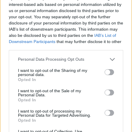
To Moonlight Serenade στο καφέ του Αρχαιολογικού
interest-based ads based on personal information utilized by
Μουσείου Χανίων
us or personal information disclosed to third parties prior to
your opt-out. You may separately opt-out of the further
14:17
disclosure of your personal information by third parties on the
Θ. Κοντογεώργης: Προεκλογική αλλά όχι παροχολογική η
IAB’s list of downstream participants. This information may
ΔΕΘ
also be disclosed by us to third parties on the
IAB’s List of
Downstream Participants
that may further disclose it to other
third parties.
14:01
Άντριου: Μυστικό σχέδιο για βασιλική κηδεία όταν
πεθάνει, παρά την αποκαθήλωση
Personal Data Processing Opt Outs
I want to opt-out of the Sharing of my
13:53
personal data.
Σε ετοιμότητα η πυροσβεστική στη Λέσβο
Opted In
I want to opt-out of the Sale of my
13:45
Personal Data.
Κρήτη: Και την Δευτέρα (10/08) πολύ υψηλός ο κίνδυνος
Opted In
πυρκαγιάς
I want to opt-out of processing my
Personal Data for Targeted Advertising.
13:38
Opted In
Σκιάθος: Ανήλικος κατήγγειλε 17χρονο για βιασμό
I want to opt-out of Collection, Use,