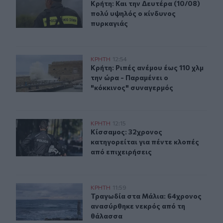
Κρήτη: Και την Δευτέρα (10/08) πο
Κρήτη: Και την Δευτέρα (10/08)
πολύ υψηλός ο κίνδυνος
πυρκαγιάς
Κρήτη: Ριπές ανέμου έως 110 χλμ την ώρα - Παραμένει ο
ΚΡΗΤΗ
12:54
Κρήτη: Ριπές ανέμου έως 110 χλμ τη
Κρήτη: Ριπές ανέμου έως 110 χλμ
την ώρα - Παραμένει ο
"κόκκινος" συναγερμός
Κίσσαμος: 32χρονος κατηγορείται για πέντε κλοπές από
ΚΡΗΤΗ
12:15
Κίσσαμος: 32χρονος κατηγορείται γ
Κίσσαμος: 32χρονος
κατηγορείται για πέντε κλοπές
από επιχειρήσεις
Τραγωδία στα Μάλια: 64χρονος ανασύρθηκε νεκρός απ
ΚΡΗΤΗ
11:59
Τραγωδία στα Μάλια: 64χρονος αν
Τραγωδία στα Μάλια: 64χρονος
ανασύρθηκε νεκρός από τη
θάλασσα