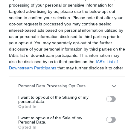
Πυρά σε λύκειο στην Ταϊλάνδη - Τουλάχιστον 2 νεκροί
processing of your personal or sensitive information for
targeted advertising by us, please use the below opt-out
08:06
section to confirm your selection. Please note that after your
«Τριλογία» επετειακών εκδηλώσεων 160 ετών από την
opt-out request is processed you may continue seeing
Αρκαδική Εθελοθυσία
interest-based ads based on personal information utilized by
us or personal information disclosed to third parties prior to
07:59
your opt-out. You may separately opt-out of the further
Τα πρωτοσέλιδα των εφημερίδων
disclosure of your personal information by third parties on the
IAB’s list of downstream participants. This information may
also be disclosed by us to third parties on the
IAB’s List of
07:52
Σεισμός 5,8 βαθμών στις δυτικές Φιλιππίνες
Downstream Participants
that may further disclose it to other
third parties.
07:45
Personal Data Processing Opt Outs
Φωτιά τα ξημερώματα στη Σητεία - Η δεύτερη μέσα σε
ένα 24ωρο
I want to opt-out of the Sharing of my
personal data.
Opted In
07:37
Σαουδική Αραβία, Τουρκία και Πακιστάν υπογράφουν
I want to opt-out of the Sale of my
αμυντική συμφωνία
Personal Data.
Opted In
07:31