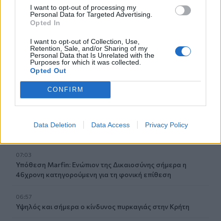
Σήμερα η δεύτερη πληρωμή των δικαιούχων του
I want to opt-out of processing my
Personal Data for Targeted Advertising.
Λογαριασμού Αγροτικής Εστίας
Opted In
07:25
I want to opt-out of Collection, Use,
Retention, Sale, and/or Sharing of my
Εορτολόγιο: Ποιοι γιορτάζουν σήμερα 7 Αυγούστου
Personal Data that Is Unrelated with the
Purposes for which it was collected.
Opted Out
07:17
Νέο Διεθνές Αεροδρόμιο Ηρακλείου: Σήμερα οι
CONFIRM
υπογραφές για τα Συστήματα Αεροναυτιλίας
07:10
Ταϋλάνδη: Μαθητής άνοιξε πυρ μέσα σε σχολείο –
Data Deletion
Data Access
Privacy Policy
Αναφορές για νεκρούς
07:03
Υπόθεση Marfin: Ενώπιον της Δικαιοσύνης σήμερα η
46χρονη κατηγορούμενη για τη φονική επίθεση
06:57
Υψηλός και σήμερα ο κίνδυνος πυρκαγιάς στην Κρήτη