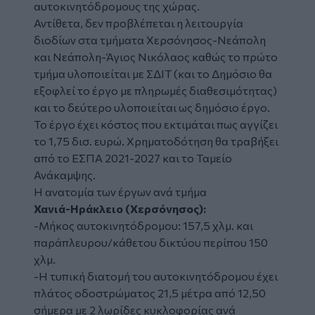
αυτοκινητόδρομους της χώρας.
Αντίθετα, δεν προβλέπεται η λειτουργία
διοδίων στα τμήματα Χερσόνησος-Νεάπολη
και Νεάπολη-Άγιος Νικόλαος καθώς το πρώτο
τμήμα υλοποιείται με ΣΔΙΤ (και το Δημόσιο θα
εξοφλεί το έργο με πληρωμές διαθεσιμότητας)
και το δεύτερο υλοποιείται ως δημόσιο έργο.
Το έργο έχει κόστος που εκτιμάται πως αγγίζει
το 1,75 δισ. ευρώ. Χρηματοδότηση θα τραβήξει
από το ΕΣΠΑ 2021-2027 και το Ταμείο
Ανάκαμψης.
Η ανατομία των έργων ανά τμήμα
Χανιά-Ηράκλειο (Χερσόνησος):
-Μήκος αυτοκινητόδρομου: 157,5 χλμ. και
παράπλευρου/κάθετου δικτύου περίπου 150
χλμ.
-Η τυπική διατομή του αυτοκινητόδρομου έχει
πλάτος οδοστρώματος 21,5 μέτρα από 12,50
σήμερα με 2 λωρίδες κυκλοφορίας ανά