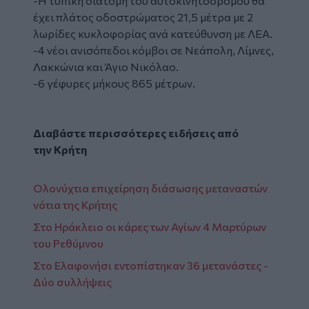
-Η τυπική διατομή του αυτοκινητόδρομου θα
έχει πλάτος οδοστρώματος 21,5 μέτρα με 2
λωρίδες κυκλοφορίας ανά κατεύθυνση με ΛΕΑ.
-4 νέοι ανισόπεδοι κόμβοι σε Νεάπολη, Λίμνες,
Λακκώνια και Άγιο Νικόλαο.
-6 γέφυρες μήκους 865 μέτρων.
Διαβάστε περισσότερες ειδήσεις από
την
Κρήτη
Ολονύχτια επιχείρηση διάσωσης μεταναστών
νότια της Κρήτης
Στο Ηράκλειο οι κάρες των Αγίων 4 Μαρτύρων
του Ρεθύμνου
Στο Ελαφονήσι εντοπίστηκαν 36 μετανάστες -
Δύο συλλήψεις