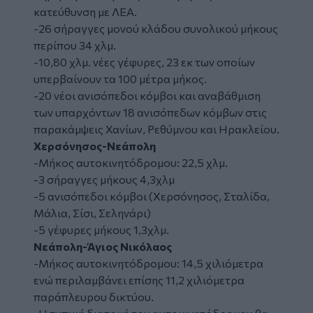
κατεύθυνση με ΛΕΑ.
-26 σήραγγες μονού κλάδου συνολικού μήκους
περίπου 34 χλμ.
-10,80 χλμ. νέες γέφυρες, 23 εκ των οποίων
υπερβαίνουν τα 100 μέτρα μήκος.
-20 νέοι ανισόπεδοι κόμβοι και αναβάθμιση
των υπαρχόντων 18 ανισόπεδων κόμβων στις
παρακάμψεις Χανίων, Ρεθύμνου και Ηρακλείου.
Χερσόνησος-Νεάπολη
-Μήκος αυτοκινητόδρομου: 22,5 χλμ.
-3 σήραγγες μήκους 4,3χλμ
-5 ανισόπεδοι κόμβοι (Χερσόνησος, Σταλίδα,
Μάλια, Σίσι, Σεληνάρι)
-5 γέφυρες μήκους 1,3χλμ.
Νεάπολη-Άγιος Νικόλαος
-Μήκος αυτοκινητόδρομου: 14,5 χιλιόμετρα
ενώ περιλαμβάνει επίσης 11,2 χιλιόμετρα
παράπλευρου δικτύου.