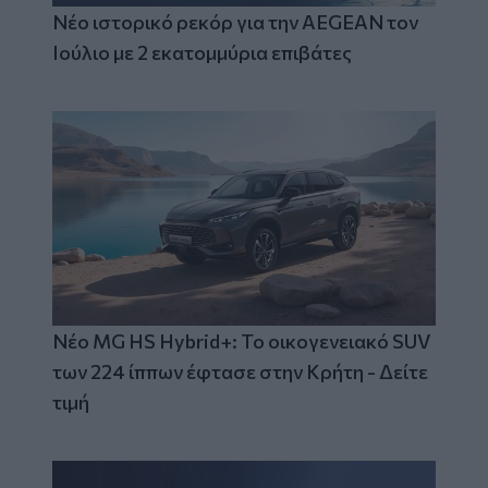
Νέο ιστορικό ρεκόρ για την AEGEAN τον
Ιούλιο με 2 εκατομμύρια επιβάτες
Νέο MG HS Hybrid+: Το οικογενειακό SUV
των 224 ίππων έφτασε στην Κρήτη - Δείτε
τιμή