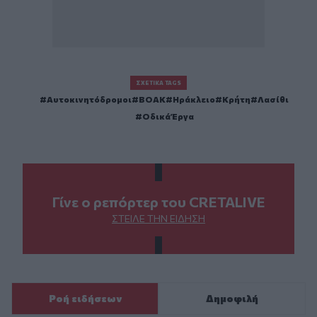
ΣΧΕΤΙΚΆ TAGS
Αυτοκινητόδρομοι
ΒΟΑΚ
Ηράκλειο
Κρήτη
Λασίθι
Οδικά Έργα
Γίνε ο ρεπόρτερ του CRETALIVE
ΣΤΕΊΛΕ ΤΗΝ ΕΊΔΗΣΗ
Ροή ειδήσεων
Δημοφιλή