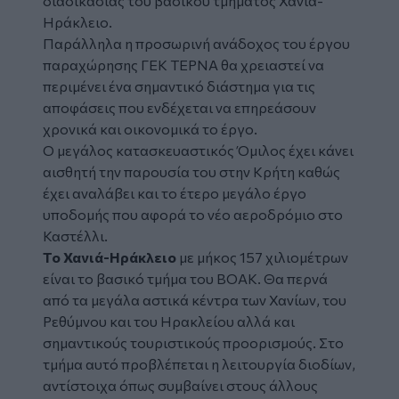
διαδικασίας του βασικού τμήματος Χανιά-
Ηράκλειο.
Παράλληλα η προσωρινή ανάδοχος του έργου
παραχώρησης ΓΕΚ ΤΕΡΝΑ θα χρειαστεί να
περιμένει ένα σημαντικό διάστημα για τις
αποφάσεις που ενδέχεται να επηρεάσουν
χρονικά και οικονομικά το έργο.
Ο μεγάλος κατασκευαστικός Όμιλος έχει κάνει
αισθητή την παρουσία του στην Κρήτη καθώς
έχει αναλάβει και το έτερο μεγάλο έργο
υποδομής που αφορά το νέο αεροδρόμιο στο
Καστέλλι.
Το Χανιά-Ηράκλειο
με μήκος 157 χιλιομέτρων
είναι το βασικό τμήμα του ΒΟΑΚ. Θα περνά
από τα μεγάλα αστικά κέντρα των Χανίων, του
Ρεθύμνου και του Ηρακλείου αλλά και
σημαντικούς τουριστικούς προορισμούς. Στο
τμήμα αυτό προβλέπεται η λειτουργία διοδίων,
αντίστοιχα όπως συμβαίνει στους άλλους