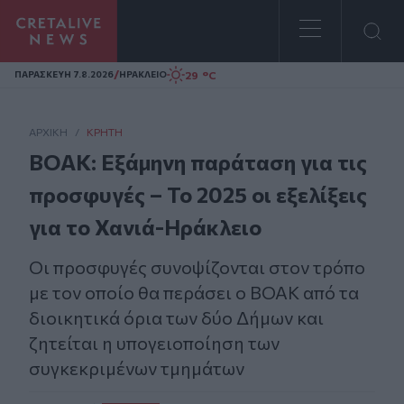
Homepage
/
29 °C
ΠΑΡΑΣΚΕΥΗ 7.8.2026
ΗΡΑΚΛΕΙΟ
ΑΡΧΙΚΗ
/
ΚΡΉΤΗ
ΒΟΑΚ: Εξάμηνη παράταση για τις
προσφυγές – Το 2025 οι εξελίξεις
για το Χανιά-Ηράκλειο
Οι προσφυγές συνοψίζονται στον τρόπο
με τον οποίο θα περάσει ο ΒΟΑΚ από τα
διοικητικά όρια των δύο Δήμων και
ζητείται η υπογειοποίηση των
συγκεκριμένων τμημάτων