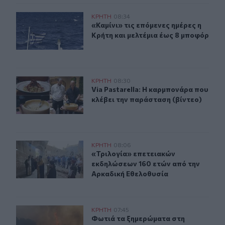
Καιρός: «Καμίνι» τις επόμενες ημέρες η Κρήτη και μελτέ
ΚΡΗΤΗ
08:34
«Καμίνι» τις επόμενες ημέρες η Κρή
«Καμίνι» τις επόμενες ημέρες η
Κρήτη και μελτέμια έως 8 μποφόρ
Via Pastarella: Η καρμπονάρα που κλέβει την παράσταση
ΚΡΗΤΗ
08:30
Via Pastarella: Η καρμπονάρα που κ
Via Pastarella: Η καρμπονάρα που
κλέβει την παράσταση (βίντεο)
«Τριλογία» επετειακών εκδηλώσεων 160 ετών από την 
ΚΡΗΤΗ
08:06
«Τριλογία» επετειακών εκδηλώσεων
«Τριλογία» επετειακών
εκδηλώσεων 160 ετών από την
Αρκαδική Εθελοθυσία
Λασίθι: Φωτιά τα ξημερώματα στη Σητεία - Η δεύτερη μ
ΚΡΗΤΗ
07:45
Φωτιά τα ξημερώματα στη Σητεία - 
Φωτιά τα ξημερώματα στη