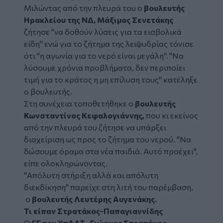
Μιλώντας από την πλευρά του ο
βουλευτής
Ηρακλείου της ΝΔ, Μάξιμος Σενετάκης
ζήτησε "να δοθούν λύσεις για τα εισβολικά
είδη" ενώ για το ζήτημα της λειψυδρίας τόνισε
ότι "η αγωνία για το νερό είναι μεγάλη". "Να
λύσουμε χρόνια προβλήματα, δεν περιποίει
τιμή για το κράτος η μη επίλυση τους" κατέληξε
ο βουλευτής.
Στη συνέχεια τοποθετήθηκε ο
βουλευτής
Κωνσταντίνος Κεφαλογιάννης,
που κι εκείνος
από την πλευρά του ζήτησε να υπάρξει
διαχείριση ως προς το ζήτημα του νερού. "Να
δώσουμε όραμα στα νέα παιδιά. Αυτό προέχει",
είπε ολοκληρώνοντας.
"Απόλυτη στήριξη αλλά και απόλυτη
διεκδίκηση" παρείχε στη λιτή του παρέμβαση,
ο
βουλευτής Λευτέρης Αυγενάκης.
Τι είπαν Στρατάκος-Παπαγιαννίδης
Ο
ΓΓ του ΥπΑΑΤ, Γιώργος Στρατάκος
,