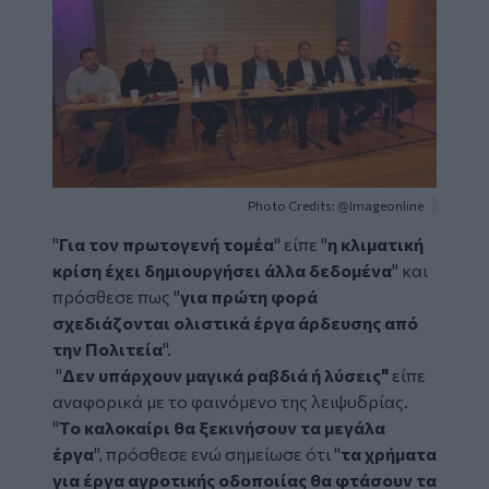
Photo Credits: @Imageonline
"
Για τον πρωτογενή τομέα
" είπε "
η κλιματική
κρίση έχει δημιουργήσει άλλα δεδομένα
" και
πρόσθεσε πως "
για πρώτη φορά
σχεδιάζονται ολιστικά έργα άρδευσης από
την Πολιτεία
".
"
Δεν υπάρχουν μαγικά ραβδιά ή λύσεις"
είπε
αναφορικά με το φαινόμενο της λειψυδρίας.
"
Το καλοκαίρι θα ξεκινήσουν τα μεγάλα
έργα
", πρόσθεσε ενώ σημείωσε ότι "
τα χρήματα
για έργα αγροτικής οδοποιίας θα φτάσουν τα