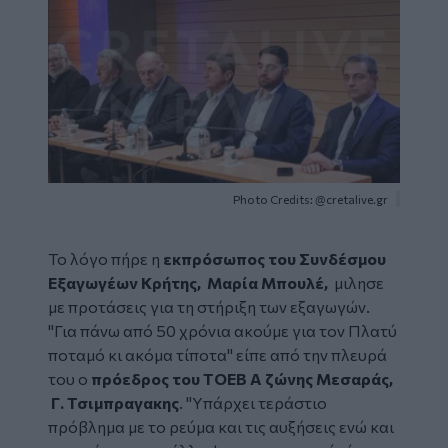
Photo Credits: @cretalive.gr
Το λόγο πήρε η
εκπρόσωπος του Συνδέσμου
Εξαγωγέων Κρήτης, Μαρία Μπουλέ,
μιλησε
με προτάσεις για τη στήριξη των εξαγωγών.
"Για πάνω από 50 χρόνια ακούμε για τον Πλατύ
ποταμό κι ακόμα τίποτα" είπε από την πλευρά
του ο
πρόεδρος του ΤΟΕΒ Α ζώνης Μεσαράς,
Γ. Τσιμπραγακης
. "Υπάρχει τεράστιο
πρόβλημα με το ρεύμα και τις αυξήσεις ενώ και