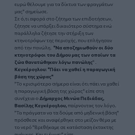
ευρώ θέλουμε για τα δίκτυα των φραγμάτων
μας" σημείωσε.
Σε ό,τι αφορά στο ζήτημα των επιδοτήσεων,
ζήτησε να υπάρξει δικαιότερο σύστημα ενώ
παράλληλα ζήτησε την στήριξη των
κτηνοτρόφων της περιοχής, που επλήγησαν
από την πανώλη.
"Να αποζημιωθούν οι δύο
κτηνοτρόφοι του Δήμου μας των οποίων τα
ζώα θανατώθηκαν λόγω πανώλης
" .
Κεγκέρογλου: "Πάει να χαθεί η παραγωγική
βάση της χώρας"
"Το κρισιμότερο σήμερα είναι ότι πάει να χαθεί
η παραγωγική βάση της χώρας" είπε στη
συνέχεια ο
Δήμαρχος Μινώα Πεδιάδας,
Βασίλης Κεγκέρογλου,
παίρνοντας τον λόγο.
"Τα πράγματα να τα δούμε από μηδενική βάση"
πρόσθεσε και αναφέρθηκε στο μείζον θέμα με
το νερό "Βρεθήκαμε σε κατάσταση έκτακτης
ανάγκης. Και τι έγινε;" είπε.