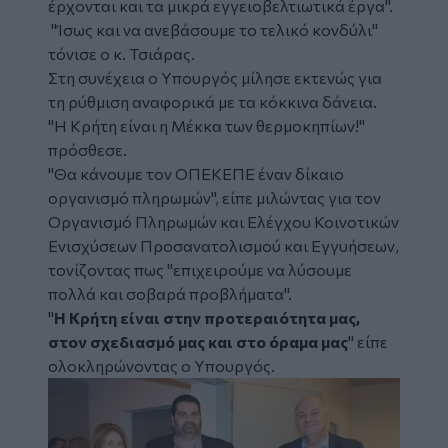
έρχονται και τα μικρά εγγειοβελτιωτικά έργα".
"Ίσως και να ανεβάσουμε το τελικό κονδύλι"
τόνισε ο κ. Τσιάρας.
Στη συνέχεια ο Υπουργός μίλησε εκτενώς για
τη ρύθμιση αναφορικά με τα κόκκινα δάνεια.
"Η Κρήτη είναι η Μέκκα των θερμοκηπίων!"
πρόσθεσε.
"Θα κάνουμε τον ΟΠΕΚΕΠΕ έναν δίκαιο
οργανισμό πληρωμών", είπε μιλώντας για τον
Οργανισμό Πληρωμών και Ελέγχου Κοινοτικών
Ενισχύσεων Προσανατολισμού και Εγγυήσεων,
τονίζοντας πως "επιχειρούμε να λύσουμε
πολλά και σοβαρά προβλήματα".
"
Η Κρήτη είναι στην προτεραιότητα μας,
στον σχεδιασμό μας και στο όραμα μας
" είπε
ολοκληρώνοντας ο Υπουργός.
Image