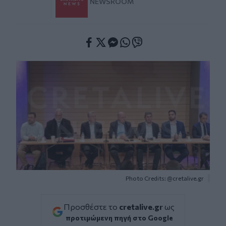
NEWSROOM
Facebook
Twitter
Messenger
Whatsapp
Viber
Photo Credits: @cretalive.gr
Προσθέστε το
cretalive.gr
ως
προτιμώμενη πηγή στο Google