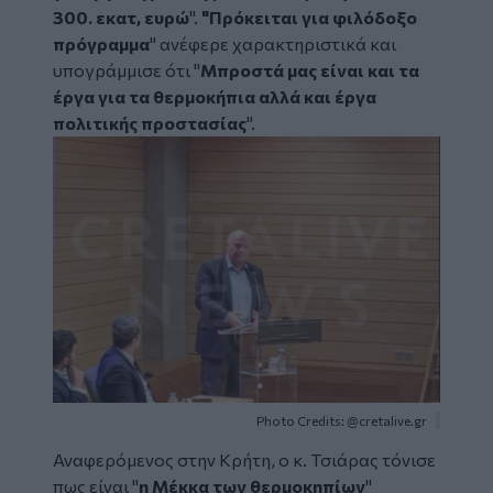
300. εκατ, ευρώ
".
"Πρόκειται για φιλόδοξο
πρόγραμμα
" ανέφερε χαρακτηριστικά και
υπογράμμισε ότι "
Μπροστά μας είναι και τα
έργα για τα θερμοκήπια αλλά και έργα
πολιτικής προστασίας
".
Image
Photo Credits: @cretalive.gr
Αναφερόμενος στην Κρήτη, ο κ. Τσιάρας τόνισε
πως είναι "
η Μέκκα των θερμοκηπίων
"