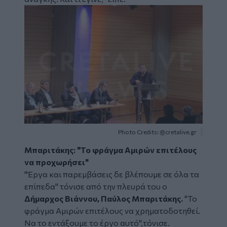
Image
Photo Credits: @cretalive.gr
Μπαριτάκης: "Το φράγμα Αμιρών επιτέλους
να προχωρήσει"
"Έργα και παρεμβάσεις δε βλέπουμε σε όλα τα
επίπεδα" τόνισε από την πλευρά του ο
Δήμαρχος Βιάννου, Παύλος Μπαριτάκης.
"Το
φράγμα Αμιρών επιτέλους να χρηματοδοτηθεί.
Να το εντάξουμε το έργο αυτό",τόνισε.