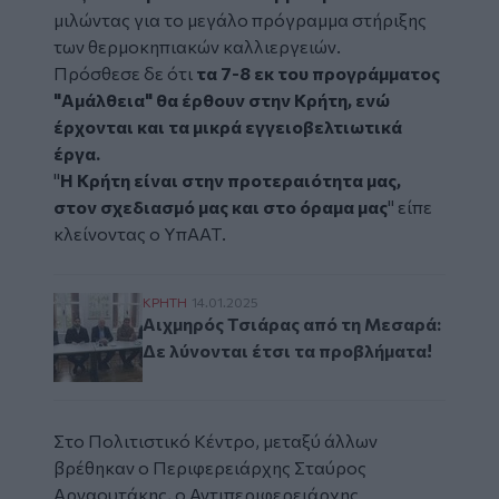
μιλώντας για το μεγάλο πρόγραμμα στήριξης
των θερμοκηπιακών καλλιεργειών.
Πρόσθεσε δε ότι
τα 7-8 εκ του προγράμματος
"Αμάλθεια" θα έρθουν στην Κρήτη, ενώ
έρχονται και τα μικρά εγγειοβελτιωτικά
έργα.
"
Η Κρήτη είναι στην προτεραιότητα μας,
στον σχεδιασμό μας και στο όραμα μας
" είπε
κλείνοντας ο ΥπΑΑΤ.
Αιχμηρός Τσιάρας από τη Μεσαρά: Δε λύνο
ΚΡΗΤΗ
14.01.2025
Αιχμηρός Τσιάρας από τη Μεσαρά:
Δε λύνονται έτσι τα προβλήματα!
Στο Πολιτιστικό Κέντρο, μεταξύ άλλων
βρέθηκαν ο Περιφερειάρχης Σταύρος
Αρναουτάκης, ο Αντιπεριφερειάρχης