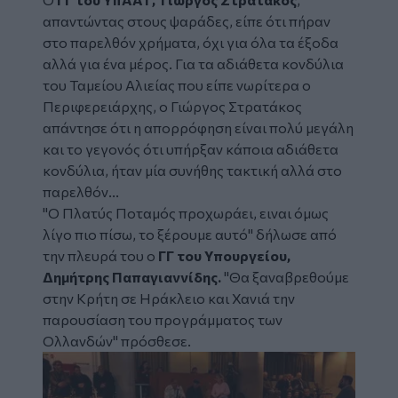
απαντώντας στους ψαράδες, είπε ότι πήραν
στο παρελθόν χρήματα, όχι για όλα τα έξοδα
αλλά για ένα μέρος. Για τα αδιάθετα κονδύλια
του Ταμείου Αλιείας που είπε νωρίτερα ο
Περιφερειάρχης, ο Γιώργος Στρατάκος
απάντησε ότι η απορρόφηση είναι πολύ μεγάλη
και το γεγονός ότι υπήρξαν κάποια αδιάθετα
κονδύλια, ήταν μία συνήθης τακτική αλλά στο
παρελθόν...
"Ο Πλατύς Ποταμός προχωράει, ειναι όμως
λίγο πιο πίσω, το ξέρουμε αυτό" δήλωσε από
την πλευρά του ο
ΓΓ του Υπουργείου,
Δημήτρης Παπαγιαννίδης.
"Θα ξαναβρεθούμε
στην Κρήτη σε Ηράκλειο και Χανιά την
παρουσίαση του προγράμματος των
Ολλανδών" πρόσθεσε.
Image