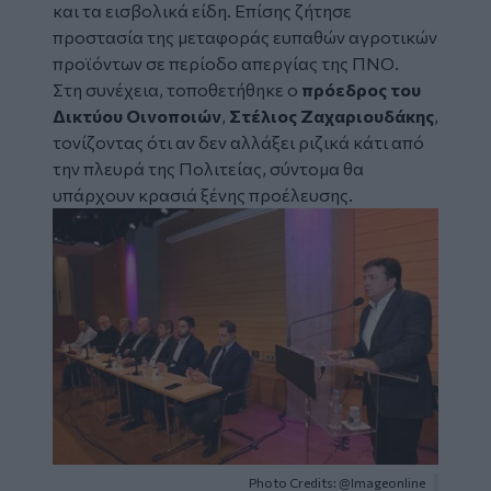
και τα εισβολικά είδη. Επίσης ζήτησε
προστασία της μεταφοράς ευπαθών αγροτικών
προϊόντων σε περίοδο απεργίας της ΠΝΟ.
Στη συνέχεια, τοποθετήθηκε ο
πρόεδρος του
Δικτύου Οινοποιών
,
Στέλιος Ζαχαριουδάκης
,
τονίζοντας ότι αν δεν αλλάξει ριζικά κάτι από
την πλευρά της Πολιτείας, σύντομα θα
υπάρχουν κρασιά ξένης προέλευσης.
Image
Photo Credits: @Imageonline