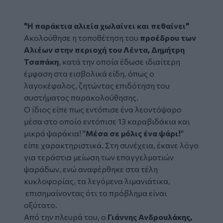
"Η παράκτια αλιεία χωλαίνει και πεθαίνει"
Ακολούθησε η τοποθέτηση του
προέδρου των
Αλιέων στην περιοχή του Λέντα, Δημήτρη
Τσαπάκη
, κατά την οποία έδωσε ιδιαίτερη
έμφαση στα εισβολικά είδη, όπως ο
λαγοκέφαλος, ζητώντας επιδότηση του
συστήματος παρακολούθησης.
Ο ίδιος είπε πως εντόπισε ένα λεοντόψαρο
μέσα στο οποίο εντόπισε 13 καραβιδάκια και
μικρά ψαράκια! "
Μέσα σε μόλις ένα ψάρι!
"
είπε χαρακτηριστικά. Στη συνέχεια, έκανε λόγο
για τεράστια μείωση των επαγγελματιών
ψαράδων, ενώ αναφέρθηκε στα τέλη
κυκλοφορίας, τα λεγόμενα λιμανιάτικα,
επισημαίνοντας ότι το πρόβλημα είναι
οξύτατο.
Από την πλευρά του, ο
Γιάννης Ανδρουλάκης,