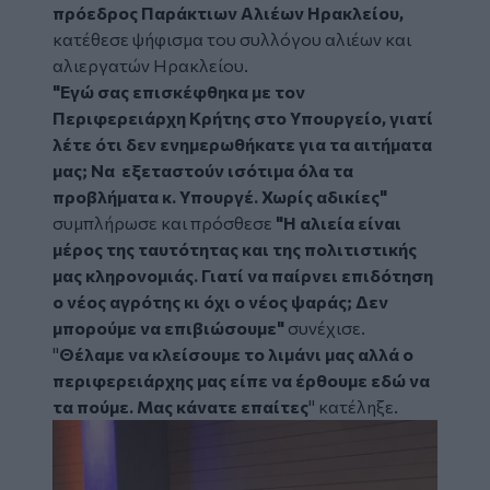
πρόεδρος Παράκτιων Αλιέων Ηρακλείου,
κατέθεσε ψήφισμα του συλλόγου αλιέων και
αλιεργατών Ηρακλείου.
"Εγώ σας επισκέφθηκα με τον
Περιφερειάρχη Κρήτης στο Υπουργείο, γιατί
λέτε ότι δεν ενημερωθήκατε για τα αιτήματα
μας; Να εξεταστούν ισότιμα όλα τα
προβλήματα κ. Υπουργέ. Χωρίς αδικίες"
συμπλήρωσε και πρόσθεσε
"Η αλιεία είναι
μέρος της ταυτότητας και της πολιτιστικής
μας κληρονομιάς. Γιατί να παίρνει επιδότηση
ο νέος αγρότης κι όχι ο νέος ψαράς; Δεν
μπορούμε να επιβιώσουμε"
συνέχισε.
"
Θέλαμε να κλείσουμε το λιμάνι μας αλλά ο
περιφερειάρχης μας είπε να έρθουμε εδώ να
τα πούμε. Μας κάνατε επαίτες
" κατέληξε.
Image