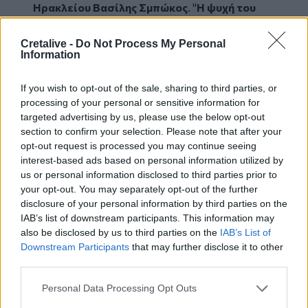
Ηρακλείου Βασίλης Σμπώκος
. "
Η ψυχή του
αυριανού συλλαλητηρίου είναι οι
νεοδημοκράτες συνδικαλιστές. Αυτό πρέπει
Cretalive -
Do Not Process My Personal
Information
να σας προβληματίσει"
είπε.
"Κι ενώ πέρυσι
την ώρα του αγώνα πανελλαδικά, στην Κρήτη
If you wish to opt-out of the sale, sharing to third parties, or
δεν αντιδρούσε κανείς"
processing of your personal or sensitive information for
Ο ίδιος ζήτησε στήριξη των τιμολογίων
targeted advertising by us, please use the below opt-out
ζωοτροφής, τόνισε ότι κανείς δεν μπορεί να
section to confirm your selection. Please note that after your
πάρει ένα δάνειο, επισημαίνοντας ότι ειναι
opt-out request is processed you may continue seeing
ανάγκη να υπάρχει απλοποίηση της
interest-based ads based on personal information utilized by
διαδικασίας για τα αγροτικά δάνεια. "
7% είναι
us or personal information disclosed to third parties prior to
υψηλό επιτόκιο"
είπε.
your opt-out. You may separately opt-out of the further
disclosure of your personal information by third parties on the
"Η Κτηνιατρική Υπηρεσία είναι
IAB’s list of downstream participants. This information may
αποδεκατισμένη, ενώ είναι 22 οι οργανικές
also be disclosed by us to third parties on the
IAB’s List of
θέσεις, μένουν μόλις 5". πρόσθεσε.
Downstream Participants
that may further disclose it to other
"Παραφιλολογία ότι η Κρήτη παίρνει τις
third parties.
περισσότερες επιδοτήσεις" συμπλήρωσε
λέγοντας παράλληλα "Κανένα μοναστήρι να
Personal Data Processing Opt Outs
μην παίρνει επιδότηση!"