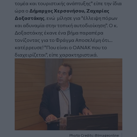
τομέα και τουριστικής ανάπτυξης" είπε την ίδια
ώρα ο
Δήμαρχος Χερσονήσου, Ζαχαρίας
Δοξαστάκης
. ενώ μίλησε για "έλλειψη πόρων
και αδυναμία στην τοπική αυτοδιοίκηση". Ο κ.
Δοξαστάκης έκανε ένα βήμα παραπέρα
τονίζοντας για το Φράγμα Αποσελέμη ότι...
κατέρρευσε! "Που είναι ο ΟΑΝΑΚ που το
διαχειρίζεται", είπε χαρακτηριστικά.
Image
Photo Credits: @Imageonline