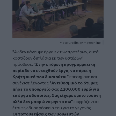
Photo Credits: @Imageonline
"Αν δεν κάνουμε έργα εκ των προτέρων, αυτά
κοστίζουν διπλάσια εκ των υστέρων"
πρόσθεσε. "
Στην επόμενη προγραμματική
περίοδο να ενταχθούν έργα, να πάρει η
Κρήτη αυτό που δικαιούται"
επεσήμανε και
συνέχισε λέγοντας
"Αντιθεσμικό το ότι μας
πήρε το υπουργείο σας 2.200.000 ευρώ για
τα έργα οδοποιίας. Σας είχαμε εμπιστοσύνη
αλλά δεν μπορώ να μην το πω"
εκφράζοντας
έτσι την δυσαρέσκεια του για το γεγονός.
Οι τοποθετήσεις των βουλευτών