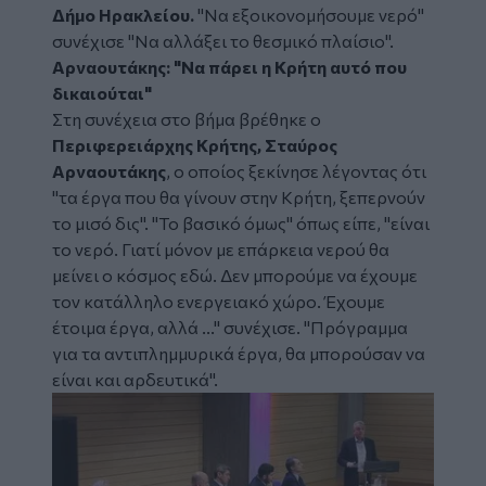
Δήμο Ηρακλείου.
"Να εξοικονομήσουμε νερό"
συνέχισε "Να αλλάξει το θεσμικό πλαίσιο".
Αρναουτάκης: "Να πάρει η Κρήτη αυτό που
δικαιούται"
Στη συνέχεια στο βήμα βρέθηκε ο
Περιφερειάρχης Κρήτης, Σταύρος
Αρναουτάκης
, ο οποίος ξεκίνησε λέγοντας ότι
"τα έργα που θα γίνουν στην Κρήτη, ξεπερνούν
το μισό δις". "Το βασικό όμως" όπως είπε, "είναι
το νερό. Γιατί μόνον με επάρκεια νερού θα
μείνει ο κόσμος εδώ. Δεν μπορούμε να έχουμε
τον κατάλληλο ενεργειακό χώρο. Έχουμε
έτοιμα έργα, αλλά ..." συνέχισε. "Πρόγραμμα
για τα αντιπλημμυρικά έργα, θα μπορούσαν να
είναι και αρδευτικά".
Image