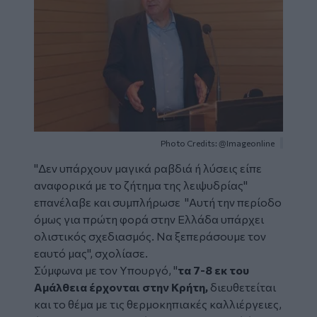
Photo Credits: @Imageonline
"Δεν υπάρχουν μαγικά ραβδιά ή λύσεις είπε
αναφορικά με το ζήτημα της λειψυδρίας"
επανέλαβε και συμπλήρωσε "Αυτή την περίοδο
όμως για πρώτη φορά στην Ελλάδα υπάρχει
ολιστικός σχεδιασμός. Να ξεπεράσουμε τον
εαυτό μας", σχολίασε.
Σύμφωνα με τον Υπουργό, "
τα 7-8 εκ του
Αμάλθεια έρχονται στην Κρήτη,
διευθετείται
και το θέμα με τις θερμοκηπιακές καλλιέργειες,