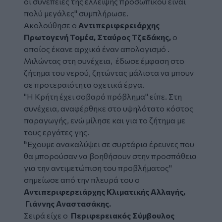
οι συνέπειες της έλλειψης προσωπικού είναι
πολύ μεγάλες" συμπλήρωσε.
Ακολούθησε ο
Αντιπεριφερειάρχης
Πρωτογενή Τομέα, Σταύρος Τζεδάκης,
ο
οποίος έκανε αρχικά έναν απολογισμό .
Μιλώντας στη συνέχεια, έδωσε έμφαση στο
ζήτημα του νερού, ζητώντας μάλιστα να μπουν
σε προτεραιότητα σχετικά έργα.
"Η Κρήτη έχει σοβαρό πρόβλημα" είπε. Στη
συνέχεια, αναφέρθηκε στο υψηλότατο κόστος
παραγωγής, ενώ μίλησε και για το ζήτημα με
τους εργάτες γης.
"Έχουμε ανακαλύψει σε συρτάρια έρευνες που
θα μπορούσαν να βοηθήσουν στην προσπάθεια
για την αντιμετώπιση του προβλήματος"
σημείωσε από την πλευρά του ο
Αντιπεριφερειάρχης Κλιματικής Αλλαγής,
Γιάννης Αναστασάκης.
Σειρά είχε ο
Περιφερειακός Σύμβουλος