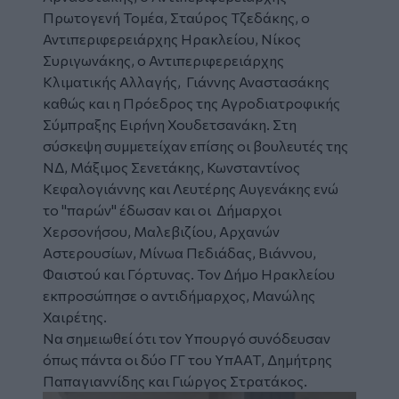
Πρωτογενή Τομέα, Σταύρος Τζεδάκης, ο
Αντιπεριφερειάρχης Ηρακλείου, Νίκος
Συριγωνάκης, ο Αντιπεριφερειάρχης
Κλιματικής Αλλαγής, Γιάννης Αναστασάκης
καθώς και η Πρόεδρος της Αγροδιατροφικής
Σύμπραξης Ειρήνη Χουδετσανάκη. Στη
σύσκεψη συμμετείχαν επίσης οι βουλευτές της
ΝΔ, Μάξιμος Σενετάκης, Κωνσταντίνος
Κεφαλογιάννης και Λευτέρης Αυγενάκης ενώ
το "παρών" έδωσαν και οι Δήμαρχοι
Χερσονήσου, Μαλεβιζίου, Αρχανών
Αστερουσίων, Μίνωα Πεδιάδας, Βιάννου,
Φαιστού και Γόρτυνας. Τον Δήμο Ηρακλείου
εκπροσώπησε ο αντιδήμαρχος, Μανώλης
Χαιρέτης.
Να σημειωθεί ότι τον Υπουργό συνόδευσαν
όπως πάντα οι δύο ΓΓ του ΥπΑΑΤ, Δημήτρης
Παπαγιαννίδης και Γιώργος Στρατάκος.