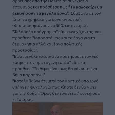
άρδευσης από την Πολιτεία" συνέχισε ο
Υπουργός και πρόσθεσε πως
"Το καλοκαίρι θα
ξεκινήσουν τα μεγάλα έργα".
Σύμφωνα με τον
ίδιο "τα χρήματα για έργα αγροτικής
οδοποιίας φτάνουν τα 300. εκατ. ευρώ".
"Φιλόδοξο πρόγραμμα" είπε συνεχίζοντας και
πρόσθεσε "Μπροστά μας και τα έργα για τα
θερμοκήπια αλλά και έργα πολιτικής
προστασίας".
"Είναι μεγάλη ιστορία να κρατήσουμε τον νέο
κόσμο στον πρωτογενή τομέα" είπε και
πρόσθεσε "Το θέμα είναι πώς θα κάνουμε ένα
βήμα παραπάνω".
"Καταλαβαίνω ότι μετά τον Κρητικό υπουργό
υπήρχε η ψυχολογία πως τίποτε δεν θα γίνει
για την Κρήτη. Όμως δεν είναι έτσι" συνέχισε ο
κ. Τσιάρας.
Image