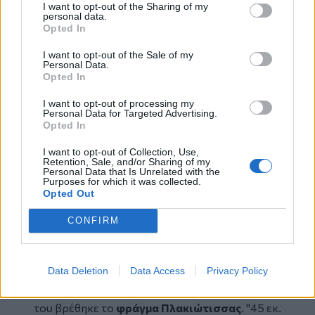
I want to opt-out of the Sharing of my
Image
personal data.
Opted In
I want to opt-out of the Sale of my
Personal Data.
Opted In
I want to opt-out of processing my
Personal Data for Targeted Advertising.
Opted In
I want to opt-out of Collection, Use,
Retention, Sale, and/or Sharing of my
Personal Data that Is Unrelated with the
Purposes for which it was collected.
Photo Credits: @Imageonline
Opted Out
Κοκοσάλης: "Nα ενταχθούν τα ώριμα έργα σε
CONFIRM
προγράμματα χρηματοδότησης"
Από την πλευρά του
Δήμαρχος Αρχανών-
Αστερουσίων Μανώλης Κοκοσάλης
, ζήτησε
Data Deletion
Data Access
Privacy Policy
να ενταχθούν τα ώριμα έργα σε προγράμματα
χρηματοδότησης. Στο επίκεντρο της ομιλίας
του βρέθηκε το
φράγμα Πλακιώτισσας
. "45 εκ.