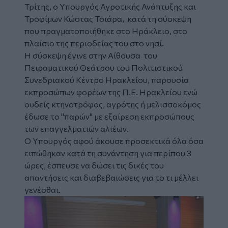
Τρίτης, ο Υπουργός Αγροτικής Ανάπτυξης και
Τροφίμων
Κώστας Τσιάρα
, κατά τη
σύσκεψη
που πραγματοποιήθηκε στο
Ηράκλειο
, στο
πλαίσιο της περιοδείας του στο νησί.
Η σύσκεψη έγινε στην Αίθουσα του
Πειραματικού Θεάτρου του Πολιτιστικού
Συνεδριακού Κέντρο Ηρακλείου, παρουσία
εκπροσώπων φορέων της Π.Ε. Ηρακλείου ενώ
ουδείς κτηνοτρόφος, αγρότης ή μελισσοκόμος
έδωσε το "παρών" με εξαίρεση εκπροσώπους
των επαγγελματιών αλιέων.
Ο Υπουργός αφού άκουσε προσεκτικά όλα όσα
ειπώθηκαν κατά τη συνάντηση για περίπου 3
ώρες, έσπευσε να δώσει τις δικές του
απαντήσεις και διαβεβαιώσεις για το
τι μέλλει
γενέσθαι.
Image