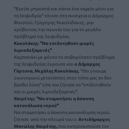
"Βγείτε μπροστά και κάντε ένα ταμείο μόνο για
τη λειψυδρία" τόνισε στη συνέχεια ο Δήμαρχος
Φαιστού, Γρηγόρης Νικολιδάκης, μην
κρύβοντας την αγωνία του για το μεγάλο
πρόβλημα της λειψυδρίας.
Κοκολάκης: "Να επιδοτηθούν μικρές
λιμνοδεξαμενές"
Καμπανάκι με φόντο το σοβαρότατο πρόβλημα
της λειψυδρίας έκρουσε και
ο Δήμαρχος
Γόρτυνα, Μιχάλης Κοκολάκης
. "Θα γίνουμε
οικονομικοί μετανάστες στον τόπο μας αν δεν
βρεθεί λύση" είπε και ζήτησε να "επιδοτηθούν
και οι μικρές λιμνοδεξαμενές".
Χαιρέτης: "Να σταματήσει η άσκοπη
κατανάλωση νερού"
Να σταματήσει η άσκοπη κατανάλωση νερού,
ζήτησε από την πλευρά του ο
Αντιδήμαρχος
Μανώλης Χαιρέτης,
που εκπροσωπούσε τον