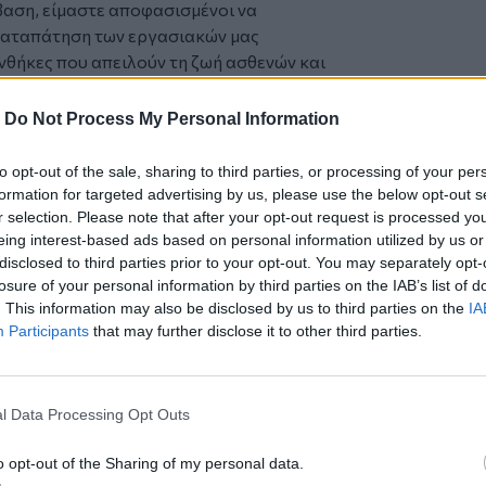
βαση, είμαστε αποφασισμένοι να
 καταπάτηση των εργασιακών μας
υνθήκες που απειλούν τη ζωή ασθενών και
ανακοίνωση, προσθέτοντας ότι η
"Ένωση
σο άνοιγμα όλων των κλειστών κλινών
-
Do Not Process My Personal Information
έχωση με μόνιμο προσωπικό, ώστε να
πείας και έγκαιρης χειρουργικής
to opt-out of the sale, sharing to third parties, or processing of your per
formation for targeted advertising by us, please use the below opt-out s
r selection. Please note that after your opt-out request is processed y
eing interest-based ads based on personal information utilized by us or
, ο οποίος δεν έβρισκε κρεβάτι ΜΕΘ σε
disclosed to third parties prior to your opt-out. You may separately opt-
ΜΕΘ του Βενιζελείου στις 3:30 π.μ., όταν
losure of your personal information by third parties on the IAB’s list of
ιτουργήσει για έναν χρόνο, αναδεικνύει
. This information may also be disclosed by us to third parties on the
IA
ό πρόβλημα της υποστελέχωσης και της
Participants
that may further disclose it to other third parties.
είων.
α τις κυβερνήσεις και τις διοικήσεις. Οι
ν αποκλειστικά στη μείωση του κόστους,
l Data Processing Opt Outs
 ασθενείς και τους εργαζόμενους. Η
 τρία κρεβάτια ΜΕΘ στο Βενιζέλειο
o opt-out of the Sharing of my personal data.
οσηλευτικού προσωπικού και πέντε