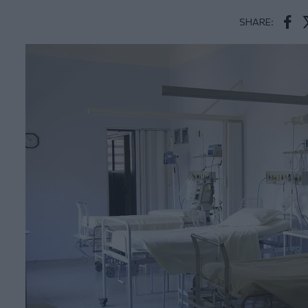
SHARE:
Face
T