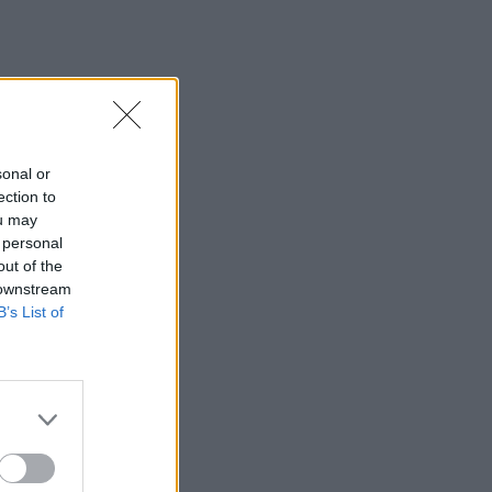
20:15
Γερμανία: Τουλάχιστον 25 τραυματίες,
οι επτά σοβαρά, από σύγκρουση δύο
τραμ - Δείτε βίντεο
20:06
sonal or
Οργανωτικό λίφτινγκ χρειάζονται οι
ection to
δήμοι
ou may
 personal
19:57
out of the
Ζ. Κωνσταντοπούλου για πυρκαγιές:
 downstream
Αυτό που συμβαίνει δεν είναι ατύχημα
B’s List of
αλλά έγκλημα συνεχιζόμενο
19:56
Σε κλίμα οδύνης το ύστατο χαίρε στον
Αριστοτέλη Δαμίγο που έχασε τη ζωή
του κατά τη συντριβή των ελικοπτέρων
στην Ψάθα