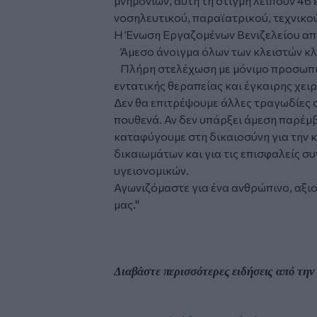
μνημονίων, αυτή τη στιγμή λείπουν 46 
νοσηλευτικού, παραϊατρικού, τεχνικο
Η Ένωση Εργαζομένων Βενιζελείου απα
Άμεσο άνοιγμα όλων των κλειστών κλ
Πλήρη στελέχωση με μόνιμο προσωπικ
εντατικής θεραπείας και έγκαιρης χει
Δεν θα επιτρέψουμε άλλες τραγωδίες σ
πουθενά. Αν δεν υπάρξει άμεση παρέμ
καταφύγουμε στη δικαιοσύνη για την
δικαιωμάτων και για τις επισφαλείς σ
υγειονομικών.
Αγωνιζόμαστε για ένα ανθρώπινο, αξιο
μας."
Διαβάστε περισσότερες ειδήσεις από τη