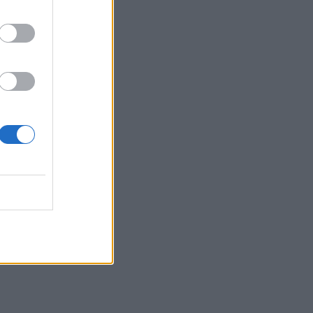
19:42
Χανιά: Εκδήλωση μνήμης για τα 81
χρόνια από τη Χιροσίμα και το
Ναγκασάκι
19:33
Σενετάκης για ΒΟΑΚ: «Η Κρήτη αποκτά
επιτέλους έναν υπερσύγχρονο
αυτοκινητόδρομο»
19:23
Ρέθυμνο: 19 κτίρια κρίθηκαν «κόκκινα»
μετά τις φονικές πυρκαγιές
19:16
Σαμοθράκη: Στο νοσοκομείο 15χρονη
μετά από πτώση – Ειδοποίησε μόνη της
το 112
19:14
Φωτιές στο Ρέθυμνο: Αποζημιώσεις και