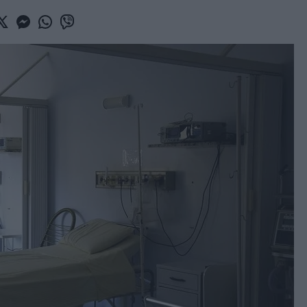
book
witter
Messenger
Whatsapp
Viber