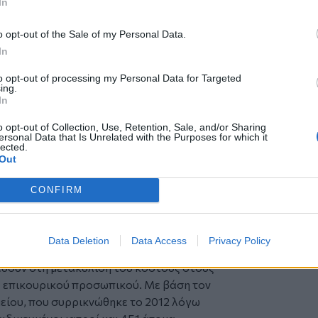
In
λευτών ανά κλίνη 3:1 είναι ανύπαρκτη
ς άδειας και ρεπό για το προσωπικό της
o opt-out of the Sale of my Personal Data.
In
ρια της αντοχής του. Η υπερκόπωση και η
to opt-out of processing my Personal Data for Targeted
οδοτικότητα και αυξάνουν τον κίνδυνο
ing.
ιοτική φροντίδα υπό αυτές τις συνθήκες.
In
λουν να αναλάβουν τις ευθύνες τους,
o opt-out of Collection, Use, Retention, Sale, and/or Sharing
 του νοσοκομείου και την επάρκεια
ersonal Data that Is Unrelated with the Purposes for which it
lected.
Out
 νοσηλεύονται οι ασθενείς που χρήζουν
κλίνες δεν επαρκούν; Το Βενιζέλειο και
CONFIRM
την Κρήτη και τη Νότια Ελλάδα. Με την
ν, η κατάσταση θα γίνει ακόμα
Data Deletion
Data Access
Privacy Policy
λεσμα των διαχρονικά ελλιπέστατων
ύουν στη μετακύλιση του κόστους στους
ς επικουρικού προσωπικού. Με βάση τον
είου, που συρρικνώθηκε το 2012 λόγω