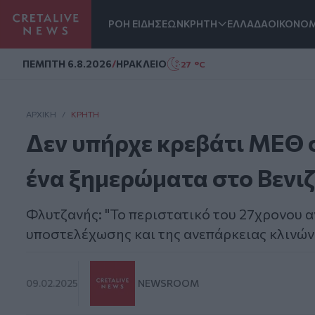
ΡΟΗ ΕΙΔΗΣΕΩΝ
ΚΡΗΤΗ
ΕΛΛΑΔΑ
ΟΙΚΟΝΟΜ
Homepage
ΠΕΜΠΤΗ 6.8.2026
/
ΗΡΑΚΛΕΙΟ
27 °C
ΑΡΧΙΚΗ
/
ΚΡΉΤΗ
Δεν υπήρχε κρεβάτι ΜΕΘ σ
ένα ξημερώματα στο Βενιζ
Φλυτζανής: "Το περιστατικό του 27χρονου 
υποστελέχωσης και της ανεπάρκειας κλινών
09.02.2025
NEWSROOM