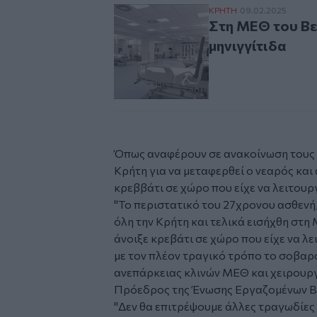
Στη ΜΕΘ του Βενιζελ
ΚΡΗΤΗ
09.02.2025
Στη ΜΕΘ του Βε
μηνιγγίτιδα
Όπως αναφέρουν σε ανακοίνωση τους 
Κρήτη για να μεταφερθεί ο νεαρός και
κρεββάτι σε χώρο που είχε να λειτουρ
"Το περιστατικό του 27χρονου ασθενή
όλη την Κρήτη και τελικά εισήχθη στη 
άνοιξε κρεβάτι σε χώρο που είχε να λε
με τον πλέον τραγικό τρόπο το σοβαρ
ανεπάρκειας κλινών ΜΕΘ και χειρουρ
Πρόεδρος της Ένωσης Εργαζομένων Βε
"Δεν θα επιτρέψουμε άλλες τραγωδίες 