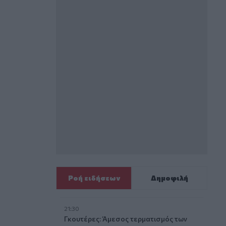
Ροή ειδήσεων
Δημοφιλή
21:30
Γκουτέρες: Άμεσος τερματισμός των