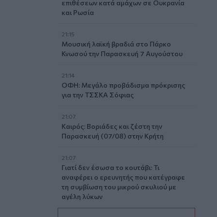
επιθέσεων κατά αμάχων σε Ουκρανία
και Ρωσία
21:15
Μουσική λαϊκή βραδιά στο Πάρκο
Κνωσού την Παρασκευή 7 Αυγούστου
21:14
ΟΦΗ: Μεγάλο προβάδισμα πρόκρισης
για την ΤΣΣΚΑ Σόφιας
21:07
Καιρός: Βοριάδες και ζέστη την
Παρασκευή (07/08) στην Κρήτη
21:07
Γιατί δεν έσωσα το κουτάβι: Τι
αναφέρει ο ερευνητής που κατέγραφε
τη συμβίωση του μικρού σκυλιού με
αγέλη λύκων