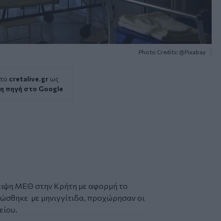
Photo Credits: @Pixabay
 το
cretalive.gr
ως
η πηγή στο Google
λειψη ΜΕΘ στην Κρήτη με αφορμή το
γνώσθηκε με
μηνιγγίτιδα
, προχώρησαν οι
είου
.