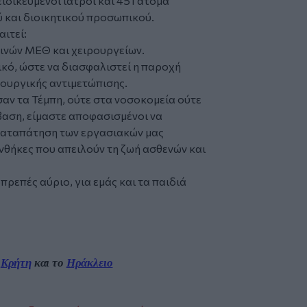
ειδικευμένοι ιατροί και 451 άτομα
ύ και διοικητικού προσωπικού.
ιτεί:
ινών ΜΕΘ και χειρουργείων.
ό, ώστε να διασφαλιστεί η παροχή
ρουργικής αντιμετώπισης.
αν τα Τέμπη, ούτε στα νοσοκομεία ούτε
βαση, είμαστε αποφασισμένοι να
 καταπάτηση των εργασιακών μας
υνθήκες που απειλούν τη ζωή ασθενών και
πρεπές αύριο, για εμάς και τα παιδιά
ν
Κρήτη
και το
Ηράκλειο