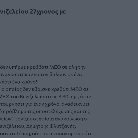
είου 27χρονος με μηνιγγίτιδα
νιζελείου 27χρονος με
δεν υπήρχε κρεββάτι ΜΕΘ σε όλη την
 αναγκάστηκαν να τον βάλουν σε ένα
γήσει ένα χρόνο!
, ο οποίος δεν έβρισκε κρεβάτι ΜΕΘ σε
ΜΕΘ του Βενιζελείου στις 3:30 π.μ., όταν
ιτουργήσει για έναν χρόνο, αναδεικνύει
ό πρόβλημα της υποστελέχωσης και της
γείων"
τονίζει στην ίδια ανακοίνωση ο
νιζέλειου, Δημήτρης Φλυτζανής.
σαν τα Τέμπη, ούτε στα νοσοκομεία ούτε