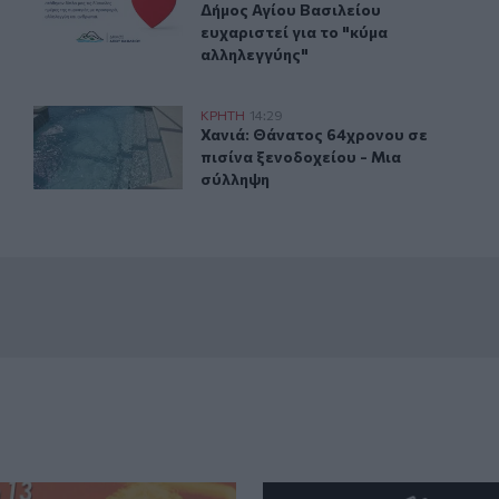
Δήμος Αγίου Βασιλείου
ευχαριστεί για το "κύμα
αλληλεγγύης"
ηκαν στον Άγιο Ιωάννη, στα Καπετανιανά
Χανιά: Θάνατος 64χρονου σε πισίνα ξενοδοχείου - Μια
ΚΡΗΤΗ
14:29
 στον Άγιο Ιωάννη, στα Καπετανιανά
Χανιά: Θάνατος 64χρονου σε πισίνα
Χανιά: Θάνατος 64χρονου σε
πισίνα ξενοδοχείου - Μια
σύλληψη