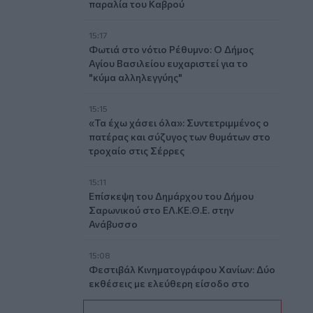
παραλία του Καβρού
15:17
Φωτιά στο νότιο Ρέθυμνο: Ο Δήμος
Αγίου Βασιλείου ευχαριστεί για το
"κύμα αλληλεγγύης"
15:15
«Τα έχω χάσει όλα»: Συντετριμμένος ο
πατέρας και σύζυγος των θυμάτων στο
τροχαίο στις Σέρρες
15:11
Επίσκεψη του Δημάρχου του Δήμου
Σαρωνικού στο ΕΛ.ΚΕ.Θ.Ε. στην
Ανάβυσσο
15:08
Φεστιβάλ Κινηματογράφου Χανίων: Δύο
εκθέσεις με ελεύθερη είσοδο στο
Μεγάλο Αρσενάλι