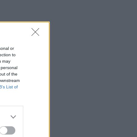
14:29
Γερμανία: Εθνικό Συμβούλιο Ασφαλείας
για το περιστατικό με drone στο
αεροδρόμιο της Λειψίας
14:29
Χανιά: Θάνατος 64χρονου σε πισίνα
sonal or
ξενοδοχείου - Μια σύλληψη
ection to
ou may
14:21
 personal
Ισπανία: Εξαρθρώθηκε οργάνωση που
out of the
διακινούσε ναρκωτικά και μετανάστες
 downstream
B’s List of
14:17
Πολύ υψηλός κίνδυνος πυρκαγιάς στην
Κρήτη το Σάββατο -Σε επιφυλακή ο
μηχανισμός Πολιτικής Προστασίας
14:08
Στις 16 Σεπτεμβρίου οι εξετάσεις για
υποψήφιους Οδικούς Μεταφορείς στην