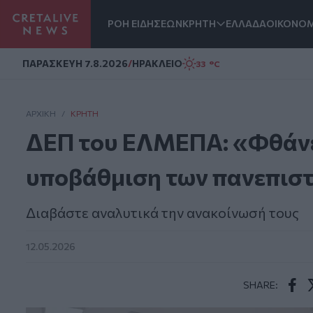
ΡΟΗ ΕΙΔΗΣΕΩΝ
ΚΡΗΤΗ
ΕΛΛΑΔΑ
ΟΙΚΟΝΟΜ
Homepage
ΠΑΡΑΣΚΕΥΗ 7.8.2026
/
ΗΡΑΚΛΕΙΟ
33 °C
ΑΡΧΙΚΗ
/
ΚΡΉΤΗ
ΔΕΠ του ΕΛΜΕΠΑ: «Φθάνει
υποβάθμιση των πανεπισ
Διαβάστε αναλυτικά την ανακοίνωσή τους
12.05.2026
SHARE:
Face
T