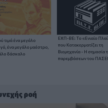
ΕΧΠ-ΒΕ: Το «Ενιαίο Πλα
ύ τιμά ένα μεγάλο
που Κατακερματίζει τη
γό, ένα μεγάλο μαέστρο,
Βιομηχανία - Η σημασία 
άλο δάσκαλο
παρεμβάσεων του ΠΑΣΕ
υνεχής ροή