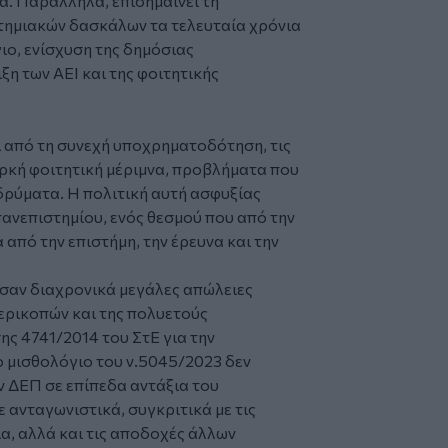
α. Παράλληλα, επισημαίνει τη
τημιακών δασκάλων τα τελευταία χρόνια
ιο, ενίσχυση της δημόσιας
η των ΑΕΙ και της φοιτητικής
 από τη συνεχή υποχρηματοδότηση, τις
αρκή φοιτητική μέριμνα, προβλήματα που
δρύματα. Η πολιτική αυτή ασφυξίας
ανεπιστημίου, ενός θεσμού που από την
 από την επιστήμη, την έρευνα και την
σαν διαχρονικά μεγάλες απώλειες
ερικοπών και της πολυετούς
ς 4741/2014 του ΣτΕ για την
 μισθολόγιο του ν.5045/2023 δεν
 ΔΕΠ σε επίπεδα αντάξια του
 ανταγωνιστικά, συγκριτικά με τις
, αλλά και τις αποδοχές άλλων