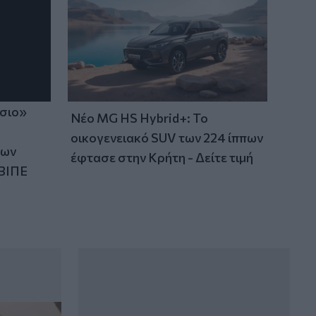
ίσιο»
Νέο MG HS Hybrid+: Το
οικογενειακό SUV των 224 ίππων
των
έφτασε στην Κρήτη - Δείτε τιμή
ΒΙΠΕ