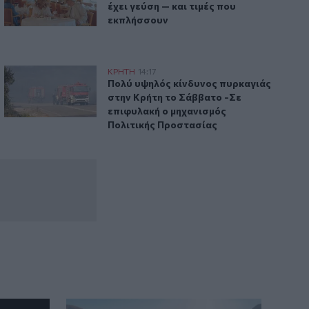
Δήμος Πέλλας: Κλείνουν προσωρινά
έχει γεύση — και τιμές που
όλες οι παιδικές χαρές
εκπλήσσουν
 σύλληψη
Πολύ υψηλός κίνδυνος πυρκαγιάς στην Κρήτη το Σάββατο 
ΚΡΗΤΗ
14:17
 ξενοδοχείου - Μια σύλληψη
Πολύ υψηλός κίνδυνος πυρκαγιάς στην
Πολύ υψηλός κίνδυνος πυρκαγιάς
στην Κρήτη το Σάββατο -Σε
επιφυλακή ο μηχανισμός
Πολιτικής Προστασίας