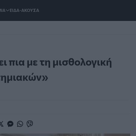
ΙΑ
ΕΙΔΑ-ΑΚΟΥΣΑ
 πια με τη μισθολογική
τημιακών»
book
witter
Messenger
Whatsapp
Viber