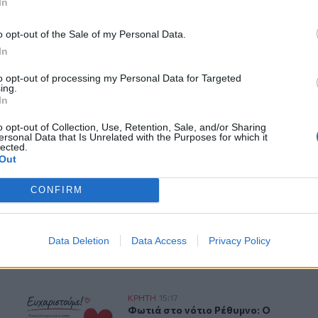
In
νες ροές προς την Κρήτη-Τι συζήτησαν
o opt-out of the Sale of my Personal Data.
In
to opt-out of processing my Personal Data for Targeted
ing.
In
o opt-out of Collection, Use, Retention, Sale, and/or Sharing
ersonal Data that Is Unrelated with the Purposes for which it
lected.
Out
ερ του CRETALIVE
ΤΗΝ ΕΊΔΗΣΗ
CONFIRM
Data Deletion
Data Access
Privacy Policy
βρού
Φωτιά στο νότιο Ρέθυμνο: Ο Δήμος Αγίου Βασιλείου ευχα
ΚΡΗΤΗ
15:17
την παραλία του Καβρού
Φωτιά στο νότιο Ρέθυμνο: Ο Δήμος Α
Φωτιά στο νότιο Ρέθυμνο: Ο