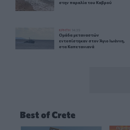
στην παραλία του Καβρού
Νέο περιστατικό με μετανάστες - 57 άτομα εντοπίστ
ΚΡΗΤΗ
14:39
Ομάδα μεταναστών εντοπίστηκαν
Ομάδα μεταναστών
εντοπίστηκαν στον Άγιο Ιωάννη,
στα Καπετανιανά
Best of Crete