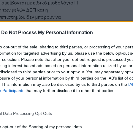
αμείβονται με ειδικό μισθολόγιο Η
 των μελών ΔΕΠ και η
επιστημίου δεν μπορούν να
εων της ΑΔΕΔΥ της Τετάρτης 13 του
-
Do Not Process My Personal Information
νικού Μεσογειακού Πανεπιστημίου και η
to opt-out of the sale, sharing to third parties, or processing of your per
 ουσιαστική αποκατάσταση των αποδοχών
formation for targeted advertising by us, please use the below opt-out s
ησης των Πανεπιστημίων
r selection. Please note that after your opt-out request is processed y
eing interest-based ads based on personal information utilized by us or
ατηγοριών στα Δημόσια ΑΕΙ
disclosed to third parties prior to your opt-out. You may separately opt-
ών Ιδρυμάτων και της φοιτητικής
losure of your personal information by third parties on the IAB’s list of
. This information may also be disclosed by us to third parties on the
IA
Participants
that may further disclose it to other third parties.
ν μελισσών από ψεκασμούς
l Data Processing Opt Outs
o opt-out of the Sharing of my personal data.
 της Κρήτης - Χειροπέδες σε δύο