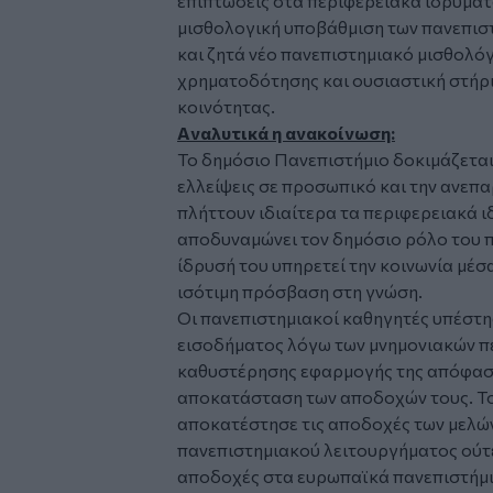
επιπτώσεις στα περιφερειακά ιδρύματ
μισθολογική υποβάθμιση των πανεπισ
και ζητά νέο πανεπιστημιακό μισθολόγ
χρηματοδότησης και ουσιαστική στήριξ
κοινότητας.
Aναλυτικά η ανακοίνωση:
Το δημόσιο Πανεπιστήμιο δοκιμάζεται
ελλείψεις σε προσωπικό και την ανεπ
πλήττουν ιδιαίτερα τα περιφερειακά ι
αποδυναμώνει τον δημόσιο ρόλο του π
ίδρυσή του υπηρετεί την κοινωνία μέσα
ισότιμη πρόσβαση στη γνώση.
Οι πανεπιστημιακοί καθηγητές υπέστη
εισοδήματος λόγω των μνημονιακών π
καθυστέρησης εφαρμογής της απόφαση
αποκατάσταση των αποδοχών τους. Το
αποκατέστησε τις αποδοχές των μελών
πανεπιστημιακού λειτουργήματος ούτε
αποδοχές στα ευρωπαϊκά πανεπιστήμια