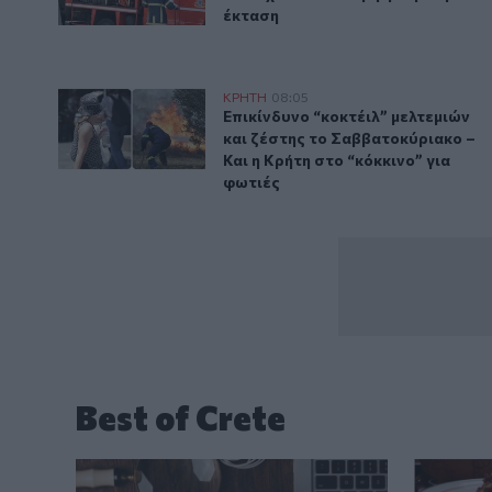
έκταση
Επικίνδυνο “κοκτέιλ” μελτεμιών και ζέστης το Σαββα
ΚΡΗΤΗ
08:05
Επικίνδυνο “κοκτέιλ” μελτεμιών 
Επικίνδυνο “κοκτέιλ” μελτεμιών
και ζέστης το Σαββατοκύριακο –
Και η Κρήτη στο “κόκκινο” για
φωτιές
Best of Crete