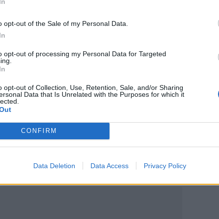
In
τα για τη μητέρα και τον σύντροφο της
o opt-out of the Sale of my Personal Data.
η Μάχη της Κρήτης και τους ήρωες της
In
to opt-out of processing my Personal Data for Targeted
αθλητικό τουρισμό για άτομα με
ing.
In
o opt-out of Collection, Use, Retention, Sale, and/or Sharing
ersonal Data that Is Unrelated with the Purposes for which it
lected.
Out
ο
Google News
και στο
Facebook
CONFIRM
κανάλι μας στο
YouTube
Data Deletion
Data Access
Privacy Policy