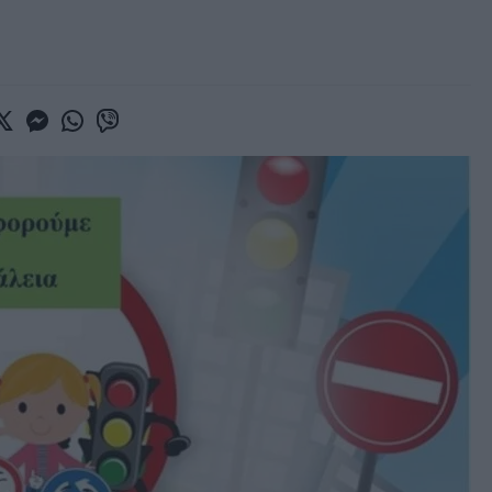
book
witter
Messenger
Whatsapp
Viber