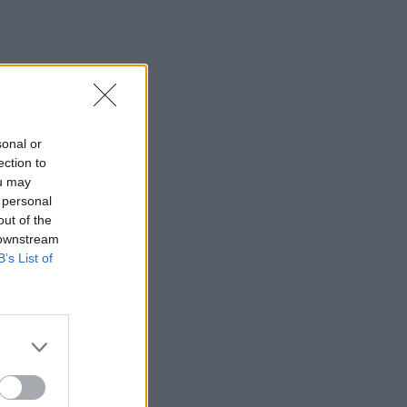
08:18
Ειδικό Χωροταξικό για τον Τουρισμό: Οι
νέοι κανόνες
08:12
Ελληνική Αναπτυξιακή Τράπεζα: Με
sonal or
«προίκα» 2 δισ. ευρώ ανοίγει δρόμο για
ection to
δάνεια έως 5 δισ. σε μικρομεσαίες
ou may
 personal
08:05
out of the
Επικίνδυνο “κοκτέιλ” μελτεμιών και
 downstream
ζέστης το Σαββατοκύριακο – Και η
B’s List of
Κρήτη στο “κόκκινο” για φωτιές
07:57
Ο Ζελένσκι ευχαρίστησε την
αμερικανική Γερουσία για το
νομοσχέδιο επιβολής κυρώσεων στη
Ρωσία