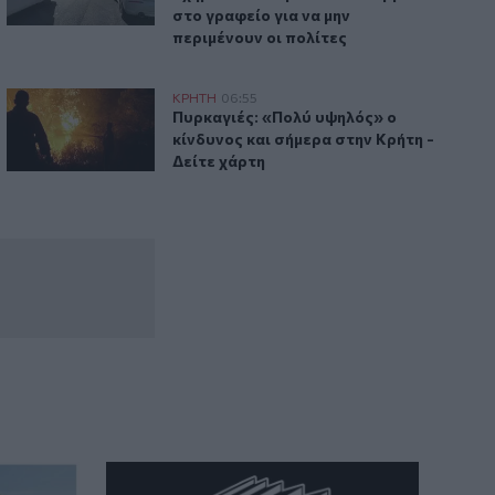
στο γραφείο για να μην
περιμένουν οι πολίτες
 το νομοσχέδιο επιβολής κυρώσεων στη Ρωσία
Πυρκαγιές: «Πολύ υψηλός» ο κίνδυνος και σήμερα στην Κρή
ΚΡΗΤΗ
06:55
ια φωτιές
ανική Γερουσία για το νομοσχέδιο επιβολής κυρώσεων στη 
Πυρκαγιές: «Πολύ υψηλός» ο κίνδυνος 
Πυρκαγιές: «Πολύ υψηλός» ο
κίνδυνος και σήμερα στην Κρήτη -
Δείτε χάρτη