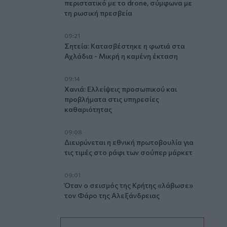
περιστατικό με το drone, σύμφωνα με
τη ρωσική πρεσβεία
09:21
Σητεία: Κατασβέστηκε η φωτιά στα
Αχλάδια - Μικρή η καμένη έκταση
09:14
Χανιά: Ελλείψεις προσωπικού και
προβλήματα στις υπηρεσίες
καθαριότητας
09:08
Διευρύνεται η εθνική πρωτοβουλία για
τις τιμές στο ράφι των σούπερ μάρκετ
09:01
Όταν ο σεισμός της Κρήτης «λάβωσε»
τον Φάρο της Αλεξάνδρειας
08:55