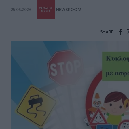
25.05.2026
NEWSROOM
SHARE:
Face
T