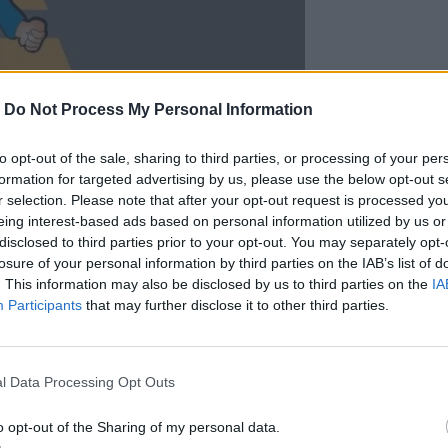
-
Do Not Process My Personal Information
οβουλία εντάσσεται στο πλαίσιο της
to opt-out of the sale, sharing to third parties, or processing of your per
ης ενίσχυσης της κυκλοφοριακής
formation for targeted advertising by us, please use the below opt-out s
r selection. Please note that after your opt-out request is processed y
α.
eing interest-based ads based on personal information utilized by us or
disclosed to third parties prior to your opt-out. You may separately opt-
κεια της παρουσίας τους, θα αναπτύξουν
losure of your personal information by third parties on the IAB’s list of
πως:
. This information may also be disclosed by us to third parties on the
IA
Participants
that may further disclose it to other third parties.
ς.
.
l Data Processing Opt Outs
υνότητας στην καθημερινή μετακίνηση.
από την
Κρήτη
και το
Ηράκλειο
o opt-out of the Sharing of my personal data.