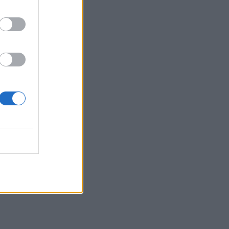
07:51
Θεσσαλονίκη: Άγνωστοι τρύπησαν και
δηλητηρίασαν δέντρα στο κέντρο της
πόλης
07:43
Φωτιά στο Πόρτο Γερμενό: Σκύλος
επέστρεψε με εγκαύματα στα πόδια
στο σπίτι που τον φρόντιζαν
07:36
Στήριξη Τραμπ στον νέο πρόεδρο της
Κολομβίας με «βοήθεια» 1 δισ.
δολαρίων
07:29
Τα πρωτοσέλιδα των εφημερίδων
07:22
Βραζιλία: Σε χαμηλό δεκαετίας η
αποψίλωση του Αμαζονίου – Μειώθηκε