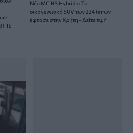
ίσιο»
Νέο MG HS Hybrid+: Το
οικογενειακό SUV των 224 ίππων
των
έφτασε στην Κρήτη - Δείτε τιμή
ΒΙΠΕ