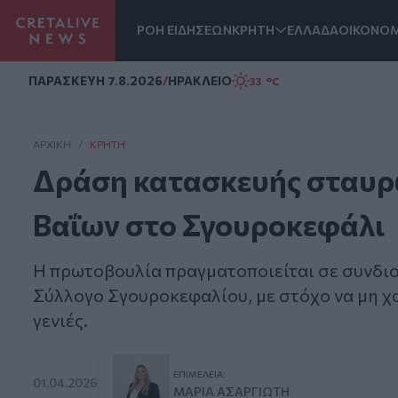
ΡΟΗ ΕΙΔΗΣΕΩΝ
ΚΡΗΤΗ
ΕΛΛΑΔΑ
ΟΙΚΟΝΟΜ
Homepage
ΠΑΡΑΣΚΕΥΗ 7.8.2026
/
ΗΡΑΚΛΕΙΟ
33 °C
ΑΡΧΙΚΗ
/
ΚΡΉΤΗ
Δράση κατασκευής σταυρώ
Βαΐων στο Σγουροκεφάλι
Η πρωτοβουλία πραγματοποιείται σε συνδιο
Σύλλογο Σγουροκεφαλίου, με στόχο να μη χαθ
γενιές.
ΕΠΙΜΈΛΕΙΑ:
01.04.2026
ΜΑΡΊΑ ΑΣΑΡΓΙΏΤΗ