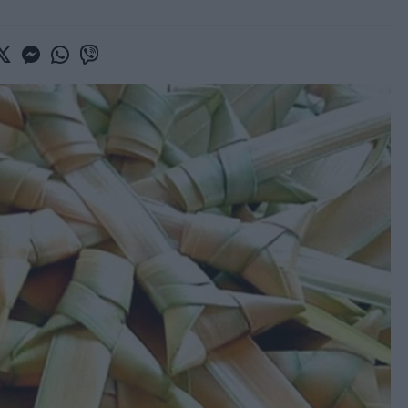
book
witter
Messenger
Whatsapp
Viber