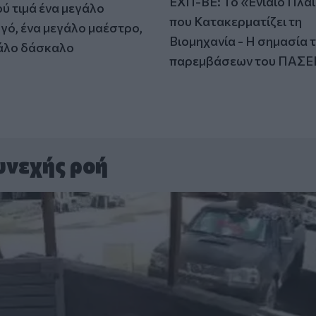
ΕΧΠ-ΒΕ: Το «Ενιαίο Πλα
ύ τιμά ένα μεγάλο
που Κατακερματίζει τη
γό, ένα μεγάλο μαέστρο,
Βιομηχανία - Η σημασία 
άλο δάσκαλο
παρεμβάσεων του ΠΑΣΕ
υνεχής ροή