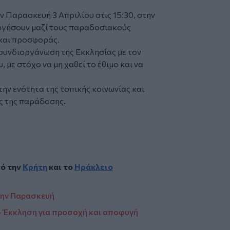
ν Παρασκευή 3 Απριλίου στις 15:30, στην
υργήσουν μαζί τους παραδοσιακούς
 και προσφοράς.
συνδιοργάνωση της Εκκλησίας με τον
υ
, με στόχο να μη χαθεί το έθιμο και να
την ενότητα της τοπικής κοινωνίας και
ης της παράδοσης.
πό την
Κρήτη
και το
Ηράκλειο
την Παρασκευή
 Έκκληση για προσοχή και αποφυγή