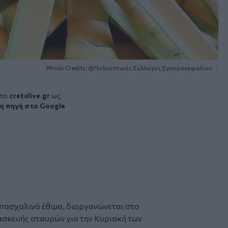
Photo Credits: @Πολιτιστικός Σύλλογος Σγουροκεφαλίου
 το
cretalive.gr
ως
η πηγή στο Google
πασχαλινά έθιμα, διοργανώνεται στο
ασκευής
σταυρών
για την Κυριακή των