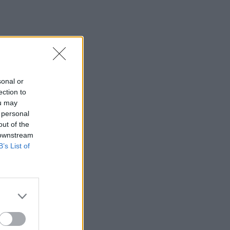
Κυριακή 9 Αυγούστου
15:48
Δυτική Αττική: Ολοκληρώθηκαν οι
αυτοψίες στις πυρόπληκτες περιοχές
15:43
sonal or
Εντυπωσιάζουν οι εικόνες από το νέο
ection to
αεροδρόμιο στο Καστέλλι - Δείτε
ou may
βίντεο
 personal
out of the
15:38
 downstream
Πολιτική Προστασία: Νέα εναέρια μέσα
B’s List of
και τεχνολογία
15:36
ΔΕΕΠ Ηρακλείου: «Η Κρήτη βρίσκεται
στις προτεραιότητες της κυβέρνησης»
15:30
Η 97χρονη που περπάτησε πάνω σε