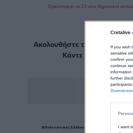
Ορκίστηκαν οι 22 νέοι δημοτικοί αστυ
Cretalive 
Ακολουθήστε το Cretalive στ
If you wish 
Κάντε εγγραφή στο 
sensitive in
confirm you
continue se
information 
further disc
participants
Downstream 
Persona
ΣΧΕΤ
I want t
Πολιτιστικός Σύλλογος Σγουροκεφαλίου
Βάγ