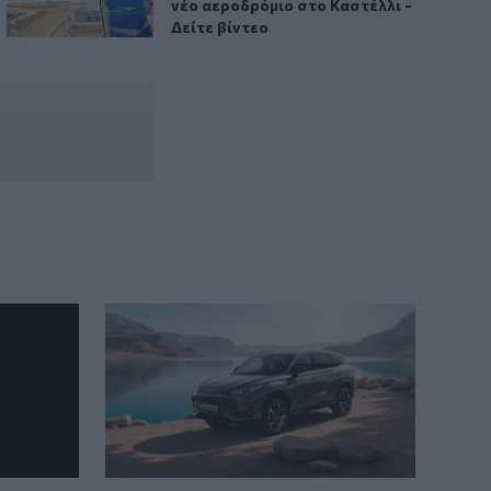
νέο αεροδρόμιο στο Καστέλλι -
Δείτε βίντεο
15:08
Φεστιβάλ Κινηματογράφου Χανίων: Δύο
εκθέσεις με ελεύθερη είσοδο στο
Μεγάλο Αρσενάλι