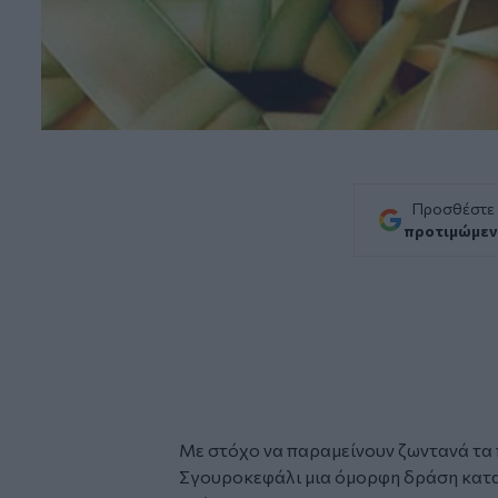
Προσθέστε
προτιμώμεν
Με στόχο να παραμείνουν ζωντανά τα 
Σγουροκεφάλι
μια όμορφη δράση κατ