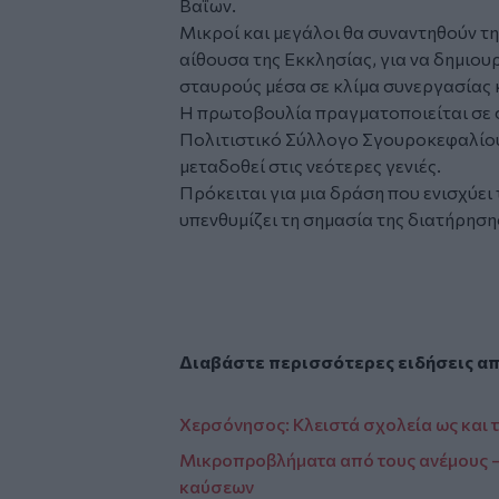
Βαΐων.
Μικροί και μεγάλοι θα συναντηθούν τη
αίθουσα της Εκκλησίας, για να δημιο
σταυρούς μέσα σε κλίμα συνεργασίας
Η πρωτοβουλία πραγματοποιείται σε 
Πολιτιστικό Σύλλογο Σγουροκεφαλίο
μεταδοθεί στις νεότερες γενιές.
Πρόκειται για μια δράση που ενισχύει 
υπενθυμίζει τη σημασία της διατήρησ
Facebook
Διαβάστε περισσότερες ειδήσεις α
Χερσόνησος: Κλειστά σχολεία ως και 
Μικροπροβλήματα από τους ανέμους –
καύσεων