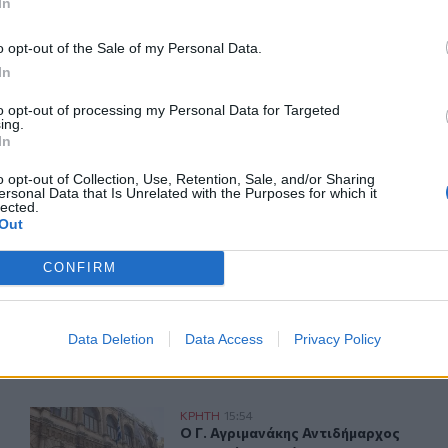
In
o opt-out of the Sale of my Personal Data.
In
ερ του CRETALIVE
to opt-out of processing my Personal Data for Targeted
ing.
ΤΗΝ ΕΊΔΗΣΗ
In
o opt-out of Collection, Use, Retention, Sale, and/or Sharing
ersonal Data that Is Unrelated with the Purposes for which it
lected.
Out
CONFIRM
ικών μονάδων στο Λασίθι
Στο ΥΠΕΝ οι προτάσεις του ΤΕΕ/ΤΑΚ για το μέλλον της 
ΚΡΗΤΗ
16:41
αναβάθμιση των σχολικών μονάδων στο Λασίθι
Στο ΥΠΕΝ οι προτάσεις του ΤΕΕ/ΤΑΚ
Στο ΥΠΕΝ οι προτάσεις του ΤΕΕ/
ΤΑΚ για το μέλλον της
Data Deletion
Data Access
Privacy Policy
βιομηχανίας στην Κρήτη
 Κύκλωσης της Εμπάρου και τιμή στη Μνήμη των ηρώων
Ο Γ. Αγριμανάκης Αντιδήμαρχος Υπηρεσίας το Σάββατο 
ΚΡΗΤΗ
15:54
της Κατοχής - 82 χρόνια από τη Μεγάλη Κύκλωση
Ο Γ. Αγριμανάκης Αντιδήμαρχος Υπη
Ο Γ. Αγριμανάκης Αντιδήμαρχος