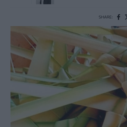
SHARE:
Face
T