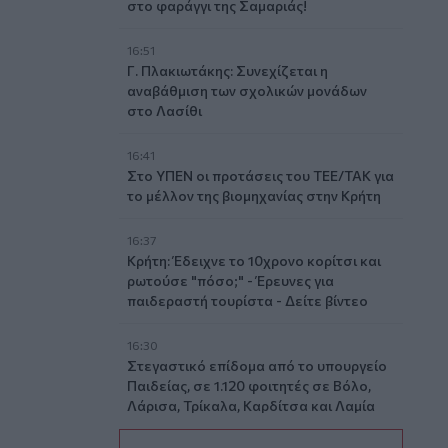
στο φαράγγι της Σαμαριάς!
16:51
Γ. Πλακιωτάκης: Συνεχίζεται η
αναβάθμιση των σχολικών μονάδων
στο Λασίθι
16:41
Στο ΥΠΕΝ οι προτάσεις του ΤΕΕ/ΤΑΚ για
το μέλλον της βιομηχανίας στην Κρήτη
16:37
Κρήτη: Έδειχνε το 10χρονο κορίτσι και
ρωτούσε "πόσο;" - Έρευνες για
παιδεραστή τουρίστα - Δείτε βίντεο
16:30
Στεγαστικό επίδομα από το υπουργείο
Παιδείας, σε 1.120 φοιτητές σε Βόλο,
Λάρισα, Τρίκαλα, Καρδίτσα και Λαμία