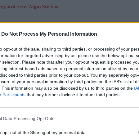
νομικοί στον Δήμο Χανίων
-
Do Not Process My Personal Information
ο
Google News
και στο
Facebook
to opt-out of the sale, sharing to third parties, or processing of your per
κανάλι μας στο
YouTube
formation for targeted advertising by us, please use the below opt-out s
r selection. Please note that after your opt-out request is processed y
eing interest-based ads based on personal information utilized by us or
disclosed to third parties prior to your opt-out. You may separately opt-
losure of your personal information by third parties on the IAB’s list of
. This information may also be disclosed by us to third parties on the
IA
Participants
that may further disclose it to other third parties.
l Data Processing Opt Outs
ΙΚΆ TAGS
o opt-out of the Sharing of my personal data.
ια
Σταυροί
Πάσχα
Έθιμο
Σγουροκεφάλι
Ηράκλειο