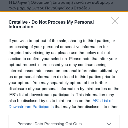
Η Ελληνική Ολυμπιακή Επιτροπή ξεκινά τον καθαρισμό
των μαρμάρων του Παναθηναϊκού Σταδίου
14:45
Cretalive -
Do Not Process My Personal
POS και ταμειακές: βαριά πρόστιμα για όσους δε
Information
συμμορφώνονται
If you wish to opt-out of the sale, sharing to third parties, or
14:39
processing of your personal or sensitive information for
To Moonlight Serenade στο καφέ του Αρχαιολογικού
targeted advertising by us, please use the below opt-out
Μουσείου Χανίων
section to confirm your selection. Please note that after your
opt-out request is processed you may continue seeing
14:17
interest-based ads based on personal information utilized by
Θ. Κοντογεώργης: Προεκλογική αλλά όχι παροχολογική η
us or personal information disclosed to third parties prior to
ΔΕΘ
your opt-out. You may separately opt-out of the further
disclosure of your personal information by third parties on the
14:01
IAB’s list of downstream participants. This information may
Άντριου: Μυστικό σχέδιο για βασιλική κηδεία όταν
also be disclosed by us to third parties on the
IAB’s List of
πεθάνει, παρά την αποκαθήλωση
Downstream Participants
that may further disclose it to other
third parties.
13:53
Σε ετοιμότητα η πυροσβεστική στη Λέσβο
Personal Data Processing Opt Outs