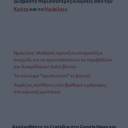
Διαβάστε περισσότερες ειδήσεις από την
Κρήτη
και το
Ηράκλειο
Ηράκλειο: Μαθητές έφτιαξαν επιτραπέζιο
παιχνίδι για να προστατεύσουν το περιβάλλον
και διακρίθηκαν! Δείτε βίντεο
Τα σύννεφα "αγκάλιασαν" το βουνό!
Χωρίς τις αισθήσεις του βρέθηκε ο μάγειρας
στο κρουαζιερόπλοιο
Ακολουθήστε το Cretalive στο
Google News
και