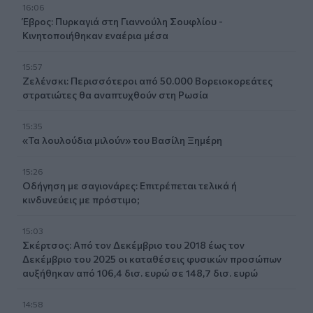
16:06
Έβρος: Πυρκαγιά στη Γιαννούλη Σουφλίου -
Κινητοποιήθηκαν εναέρια μέσα
15:57
Ζελένσκι: Περισσότεροι από 50.000 Βορειοκορεάτες
στρατιώτες θα αναπτυχθούν στη Ρωσία
15:35
«Τα λουλούδια μιλούν» του Βασίλη Ξημέρη
15:26
Οδήγηση με σαγιονάρες: Επιτρέπεται τελικά ή
κινδυνεύεις με πρόστιμο;
15:03
Σκέρτσος: Από τον Δεκέμβριο του 2018 έως τον
Δεκέμβριο του 2025 οι καταθέσεις φυσικών προσώπων
αυξήθηκαν από 106,4 δισ. ευρώ σε 148,7 δισ. ευρώ
14:58