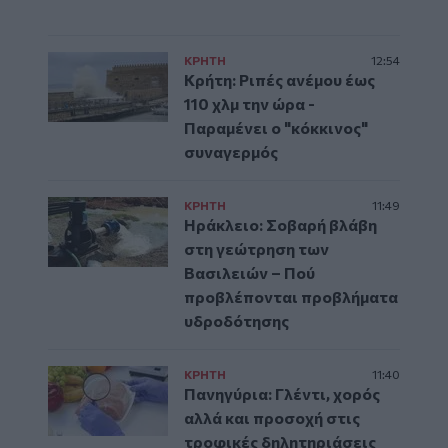
ΚΡΗΤΗ
12:54
Κρήτη: Ριπές ανέμου έως
110 χλμ την ώρα -
Παραμένει ο "κόκκινος"
συναγερμός
ΚΡΗΤΗ
11:49
Ηράκλειο: Σοβαρή βλάβη
στη γεώτρηση των
Βασιλειών – Πού
προβλέπονται προβλήματα
υδροδότησης
ΚΡΗΤΗ
11:40
Πανηγύρια: Γλέντι, χορός
αλλά και προσοχή στις
τροφικές δηλητηριάσεις