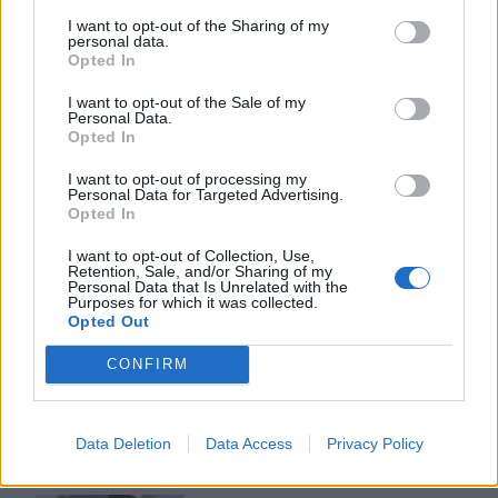
I want to opt-out of the Sharing of my
13:45
personal data.
Κρήτη: Και την Δευτέρα (10/08) πολύ υψηλός ο κίνδυνος
Opted In
πυρκαγιάς
I want to opt-out of the Sale of my
Personal Data.
Opted In
ΠΕΡΙΣΣΟΤΕΡΑ
I want to opt-out of processing my
Personal Data for Targeted Advertising.
Opted In
I want to opt-out of Collection, Use,
Retention, Sale, and/or Sharing of my
Personal Data that Is Unrelated with the
ΣΧΕΤΙΚA AΡΘΡΑ
Purposes for which it was collected.
Opted Out
Η «Αντιγόνη» του Σοφοκλή μέσα από τα μάτια της Τεχν
ΚΡΗΤΗ
16:37
CONFIRM
Η «Αντιγόνη» του Σοφοκλή μέσα απ
Η «Αντιγόνη» του Σοφοκλή μέσα
από τα μάτια της Τεχνητής
Νοημοσύνης
Data Deletion
Data Access
Privacy Policy