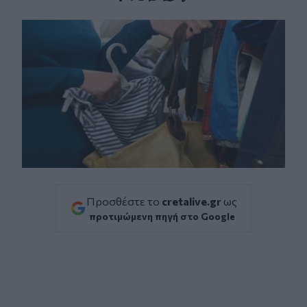
Facebook
Twitter
Messenger
Whatsapp
Viber
Προσθέστε το
cretalive.gr
ως
προτιμώμενη πηγή στο Google