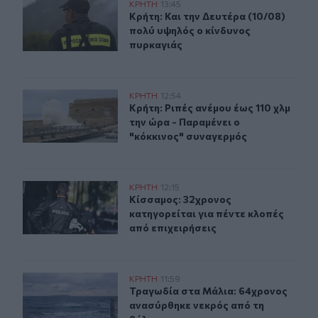
Κρήτη: Και την Δευτέρα (10/08) πολύ υψηλός ο κίνδυνο
ΚΡΗΤΗ
13:45
Κρήτη: Και την Δευτέρα (10/08) πο
Κρήτη: Και την Δευτέρα (10/08)
πολύ υψηλός ο κίνδυνος
πυρκαγιάς
Κρήτη: Ριπές ανέμου έως 110 χλμ την ώρα - Παραμένει ο
ΚΡΗΤΗ
12:54
Κρήτη: Ριπές ανέμου έως 110 χλμ τη
Κρήτη: Ριπές ανέμου έως 110 χλμ
την ώρα - Παραμένει ο
"κόκκινος" συναγερμός
Κίσσαμος: 32χρονος κατηγορείται για πέντε κλοπές από
ΚΡΗΤΗ
12:15
Κίσσαμος: 32χρονος κατηγορείται γ
Κίσσαμος: 32χρονος
κατηγορείται για πέντε κλοπές
από επιχειρήσεις
Τραγωδία στα Μάλια: 64χρονος ανασύρθηκε νεκρός απ
ΚΡΗΤΗ
11:59
Τραγωδία στα Μάλια: 64χρονος αν
Τραγωδία στα Μάλια: 64χρονος
ανασύρθηκε νεκρός από τη