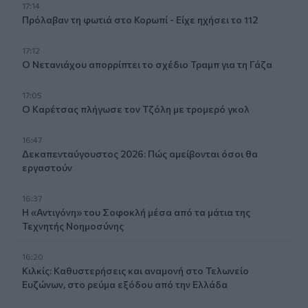
17:14
Πρόλαβαν τη φωτιά στο Κορωπί - Είχε ηχήσει το 112
17:12
Ο Νετανιάχου απορρίπτει το σχέδιο Τραμπ για τη Γάζα
17:05
Ο Καρέτσας πλήγωσε τον Τζόλη με τρομερό γκολ
16:47
Δεκαπενταύγουστος 2026: Πώς αμείβονται όσοι θα
εργαστούν
16:37
Η «Αντιγόνη» του Σοφοκλή μέσα από τα μάτια της
Τεχνητής Νοημοσύνης
16:20
Κιλκίς: Καθυστερήσεις και αναμονή στο Τελωνείο
Ευζώνων, στο ρεύμα εξόδου από την Ελλάδα