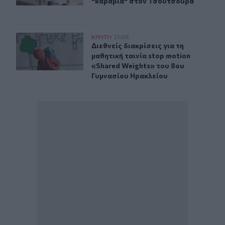
"καραβιά" στον Τσούτσουρα
Διεθνείς διακρίσεις για τη μαθητική ταινία stop motio
ΚΡΗΤΗ
21:08
Διεθνείς διακρίσεις για τη μαθητικ
Διεθνείς διακρίσεις για τη
μαθητική ταινία stop motion
«Shared Weights» του 8ου
Γυμνασίου Ηρακλείου