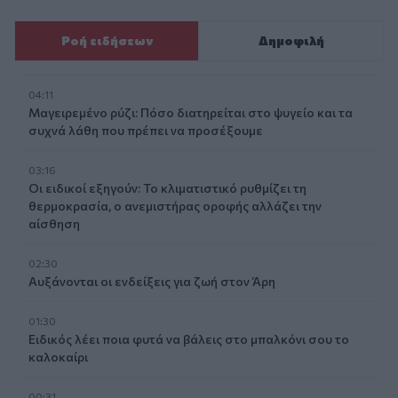
Ροή ειδήσεων
Δημοφιλή
04:11
Μαγειρεμένο ρύζι: Πόσο διατηρείται στο ψυγείο και τα
συχνά λάθη που πρέπει να προσέξουμε
03:16
Οι ειδικοί εξηγούν: Το κλιματιστικό ρυθμίζει τη
θερμοκρασία, ο ανεμιστήρας οροφής αλλάζει την
αίσθηση
02:30
Αυξάνονται οι ενδείξεις για ζωή στον Άρη
01:30
Ειδικός λέει ποια φυτά να βάλεις στο μπαλκόνι σου το
καλοκαίρι
00:31