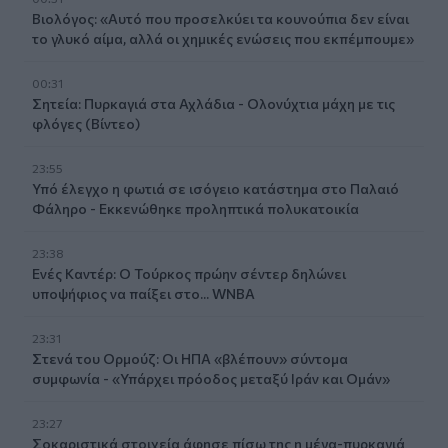
Βιολόγος: «Αυτό που προσελκύει τα κουνούπια δεν είναι
το γλυκό αίμα, αλλά οι χημικές ενώσεις που εκπέμπουμε»
00:31
Σητεία: Πυρκαγιά στα Αχλάδια - Ολονύχτια μάχη με τις
φλόγες (Βίντεο)
23:55
Υπό έλεγχο η φωτιά σε ισόγειο κατάστημα στο Παλαιό
Φάληρο - Εκκενώθηκε προληπτικά πολυκατοικία
23:38
Ενές Καντέρ: Ο Τούρκος πρώην σέντερ δηλώνει
υποψήφιος να παίξει στο... WNBA
23:31
Στενά του Ορμούζ: Οι ΗΠΑ «βλέπουν» σύντομα
συμφωνία - «Υπάρχει πρόοδος μεταξύ Ιράν και Ομάν»
23:27
Σοκαριστικά στοιχεία άφησε πίσω της η μέγα-πυρκαγιά