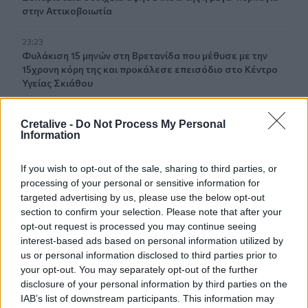
στην Αττικοβοιωτία
23:23
Φυλάκιση 15 μηνών στη Βρετανίδα που μέθυσε με την
15χρονη κόρη της και προκάλεσε επεισόδιο στο Κέντρο
Υγείας Σκιάθου
23:11
Cretalive -
Do Not Process My Personal
Ισπανία: Η Μαδρίτη επαναφέρει προσωρινά τους
Information
συνοριακούς ελέγχους για όσους ταξιδεύουν από την
Ιταλία
If you wish to opt-out of the sale, sharing to third parties, or
processing of your personal or sensitive information for
23:02
targeted advertising by us, please use the below opt-out
Συναγερμός σε μοναστήρι στην Κύπρο: Μοναχός
section to confirm your selection. Please note that after your
επιτέθηκε με μαχαίρι και τραυμάτισε δύο άτομα
opt-out request is processed you may continue seeing
interest-based ads based on personal information utilized by
22:47
us or personal information disclosed to third parties prior to
Σητεία: Φωτιά στα Αχλάδια, δύσκολη μάχη με τις φλόγες
your opt-out. You may separately opt-out of the further
- Βίντεο
disclosure of your personal information by third parties on the
IAB’s list of downstream participants. This information may
22:39