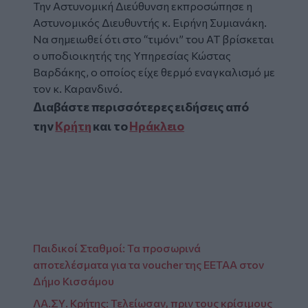
Την Αστυνομική Διεύθυνση εκπροσώπησε η
Αστυνομικός Διευθυντής κ. Ειρήνη Συμιανάκη.
Να σημειωθεί ότι στο “τιμόνι” του ΑΤ βρίσκεται
ο υποδιοικητής της Υπηρεσίας Κώστας
Βαρδάκης, ο οποίος είχε θερμό εναγκαλισμό με
τον κ. Καρανδινό.
Διαβάστε περισσότερες ειδήσεις από
την
Κρήτη
και το
Ηράκλειο
Παιδικοί Σταθμοί: Τα προσωρινά
αποτελέσματα για τα voucher της ΕΕΤΑΑ στον
Δήμο Κισσάμου
ΛΑ.ΣΥ. Κρήτης: Τελείωσαν, πριν τους κρίσιμους