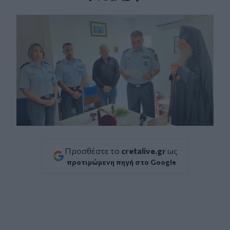
Facebook
Twitter
Messenger
Whatsapp
Viber
Προσθέστε το
cretalive.gr
ως
προτιμώμενη πηγή στο Google