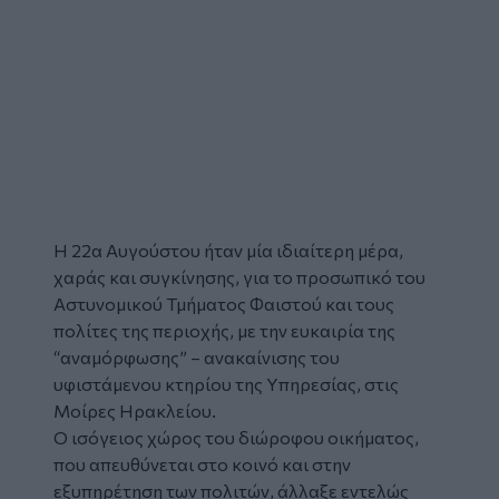
Η 22α Αυγούστου ήταν μία ιδιαίτερη μέρα,
χαράς και συγκίνησης, για το προσωπικό του
Αστυνομικού
Τμήματος Φαιστού και τους
πολίτες της περιοχής, με την ευκαιρία της
“αναμόρφωσης” – ανακαίνισης του
υφιστάμενου κτηρίου της Υπηρεσίας, στις
Μοίρες
Ηρακλείου.
Ο ισόγειος χώρος του διώροφου οικήματος,
που απευθύνεται στο κοινό και στην
εξυπηρέτηση των πολιτών, άλλαξε εντελώς