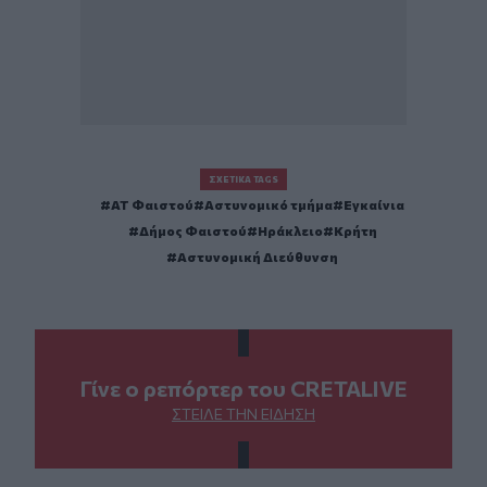
ΣΧΕΤΙΚΆ TAGS
ΑΤ Φαιστού
Αστυνομικό τμήμα
Εγκαίνια
Δήμος Φαιστού
Ηράκλειο
Κρήτη
Αστυνομική Διεύθυνση
Γίνε ο ρεπόρτερ του CRETALIVE
ΣΤΕΊΛΕ ΤΗΝ ΕΊΔΗΣΗ