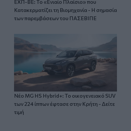
ΕΧΠ-ΒΕ: Το «Ενιαίο Πλαίσιο» που
Κατακερματίζει τη Βιομηχανία - Η σημασία
των παρεμβάσεων του ΠΑΣΕΒΙΠΕ
Νέο MG HS Hybrid+: Το οικογενειακό SUV
των 224 ίππων έφτασε στην Κρήτη - Δείτε
τιμή