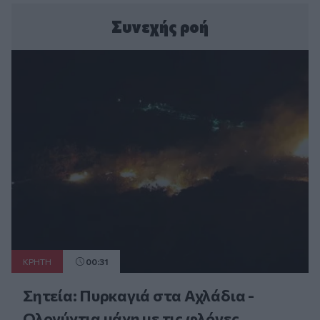
Συνεχής ροή
ΚΡΗΤΗ
00:31
Σητεία: Πυρκαγιά στα Αχλάδια -
Ολονύχτια μάχη με τις φλόγες