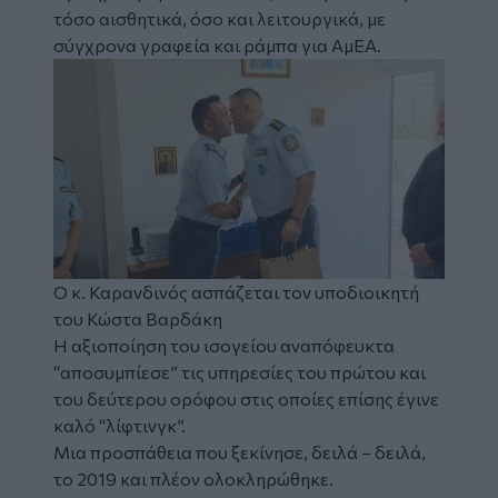
τόσο αισθητικά, όσο και λειτουργικά, με
σύγχρονα γραφεία και
ράμπα
για
ΑμΕΑ.
Image
Ο κ. Καρανδινός ασπάζεται τον υποδιοικητή
του Κώστα Βαρδάκη
Η αξιοποίηση του ισογείου αναπόφευκτα
“αποσυμπίεσε” τις υπηρεσίες του πρώτου και
του δεύτερου ορόφου στις οποίες επίσης έγινε
καλό “λίφτινγκ”.
Μια προσπάθεια που ξεκίνησε, δειλά – δειλά,
το 2019 και πλέον ολοκληρώθηκε.