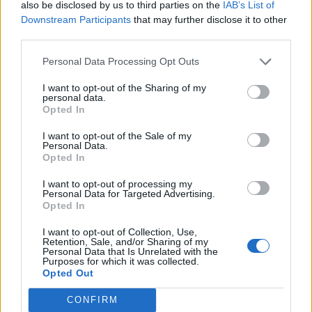
also be disclosed by us to third parties on the
IAB’s List of
Βρετανία: Κατά συρροή δολοφόνος καταδικάστηκε για
Downstream Participants
that may further disclose it to other
δύο δολοφονίες γυναικών - Η συγγνώμη από την
third parties.
αστυνομία
Personal Data Processing Opt Outs
22:32
Πανεπιστήμιο Κρήτης: 3,35 εκατ. ευρώ από το Υπουργείο
I want to opt-out of the Sharing of my
Παιδείας, για το στεγαστικό επίδομα των φοιτητών
personal data.
Opted In
22:22
I want to opt-out of the Sale of my
Ηράκλειο: “Σκουπίδια κατάχαμα, μια ψησταριά στο
Personal Data.
πουθενά κι ένα αμάξι παρατημένο στο πάρκο”
Opted In
I want to opt-out of processing my
22:03
Personal Data for Targeted Advertising.
Καιρός: “Πορτοκαλί” συναγερμός στην Κρήτη - Ζέστη και
Opted In
πολύ υψηλός κίνδυνος πυρκαγιάς!
I want to opt-out of Collection, Use,
Retention, Sale, and/or Sharing of my
22:02
Personal Data that Is Unrelated with the
Σφοδρή επίθεση κατά Καρυστιανού-Γρατσία από πρώην
Purposes for which it was collected.
Opted Out
στελέχη: «Συνεχής εσωστρέφεια και τραγικά
επικοινωνιακά λάθη»
CONFIRM