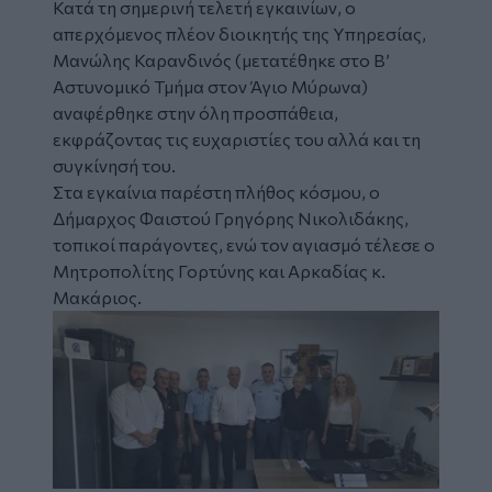
Κατά τη σημερινή τελετή εγκαινίων, ο
απερχόμενος πλέον διοικητής της Υπηρεσίας,
Μανώλης Καρανδινός (μετατέθηκε στο Β’
Αστυνομικό Τμήμα στον Άγιο Μύρωνα)
αναφέρθηκε στην όλη προσπάθεια,
εκφράζοντας τις ευχαριστίες του αλλά και τη
συγκίνησή του.
Στα εγκαίνια παρέστη πλήθος κόσμου, ο
Δήμαρχος Φαιστού
Γρηγόρης
Νικολιδάκης
,
τοπικοί παράγοντες, ενώ τον αγιασμό τέλεσε ο
Μητροπολίτης Γορτύνης και Αρκαδίας κ.
Μακάριος.
Image