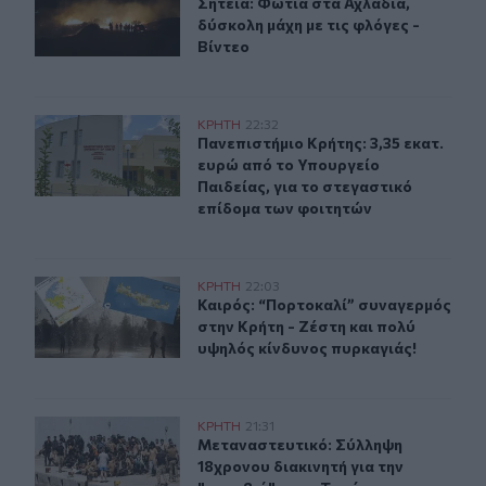
Σητεία: Φωτιά στα Αχλάδια, δύσκολη
Σητεία: Φωτιά στα Αχλάδια,
δύσκολη μάχη με τις φλόγες -
Βίντεο
Πανεπιστήμιο Κρήτης: 3,35 εκατ. ευρώ από το Υπουργεί
ΚΡΗΤΗ
22:32
Πανεπιστήμιο Κρήτης: 3,35 εκατ. ε
Πανεπιστήμιο Κρήτης: 3,35 εκατ.
ευρώ από το Υπουργείο
Παιδείας, για το στεγαστικό
επίδομα των φοιτητών
Καιρός: “Πορτοκαλί” συναγερμός στην Κρήτη - Ζέστη κ
ΚΡΗΤΗ
22:03
Καιρός: “Πορτοκαλί” συναγερμός στ
Καιρός: “Πορτοκαλί” συναγερμός
στην Κρήτη - Ζέστη και πολύ
υψηλός κίνδυνος πυρκαγιάς!
Μεταναστευτικό: Σύλληψη 18χρονου διακινητή για την
ΚΡΗΤΗ
21:31
Μεταναστευτικό: Σύλληψη 18χρονου
Μεταναστευτικό: Σύλληψη
18χρονου διακινητή για την