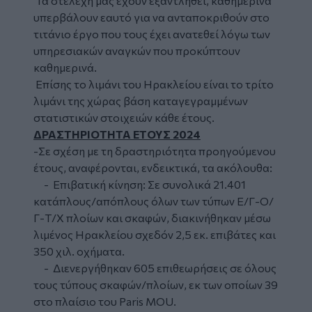
Τα στελέχη μας έχουν εξαντληθεί, καθημερινά
υπερβάλουν εαυτό για να ανταποκριθούν στο
τιτάνιο έργο που τους έχει ανατεθεί λόγω των
υπηρεσιακών αναγκών που προκύπτουν
καθημερινά.
Επίσης το λιμάνι του Ηρακλείου είναι το τρίτο
λιμάνι της χώρας βάση καταγεγραμμένων
στατιστικών στοιχειών κάθε έτους.
ΔΡΑΣΤΗΡΙΟΤΗΤΑ ΕΤΟΥΣ 2024
-Σε σχέση με τη δραστηριότητα προηγούμενου
έτους, αναφέρονται, ενδεικτικά, τα ακόλουθα:
- Επιβατική κίνηση: Σε συνολικά 21.401
κατάπλους/απόπλους όλων των τύπων Ε/Γ-Ο/
Γ-Τ/Χ πλοίων και σκαφών, διακινήθηκαν μέσω
λιμένος Ηρακλείου σχεδόν 2,5 εκ. επιβάτες και
350 χιλ. οχήματα.
- Διενεργήθηκαν 605 επιθεωρήσεις σε όλους
τους τύπους σκαφών/πλοίων, εκ των οποίων 39
στο πλαίσιο του Paris MOU.