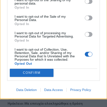
Κικίλιας: «Έρχονται 420 νέες προσλήψεις στο Λιμενικό
personal data.
Σώμα»
Opted In
I want to opt-out of the Sale of my
12:34
Personal Data.
Νέο ρεκόρ για την "Οδύσσεια" - Η πιο επιτυχημένη ταινία
Opted In
του Νόλαν
I want to opt-out of processing my
Personal Data for Targeted Advertising.
12:22
Opted In
Φωτιά στον Κουβαρά: Καλύτερη η εικόνα, συνεχίζεται η
μάχη με τις εστίες - Βίντεο & φωτογραφίες
I want to opt-out of Collection, Use,
Retention, Sale, and/or Sharing of my
Personal Data that Is Unrelated with the
12:20
Purposes for which it was collected.
«Ακούμε, Τρώμε και Πίνουμε Κρητικά»: Τα πανηγύρια
Opted Out
γίνονται «όχημα» για τα προϊόντα της Κρήτης
CONFIRM
12:17
Λ. Μενδώνη για Ν. Καλογερόπουλο: Υπηρέτησε την τέχνη
«με αφοσίωση, ήθος και ανιδιοτέλεια»
Data Deletion
Data Access
Privacy Policy
12:10
Ηράκλειο: Με επιτυχία ολοκληρώθηκε η δράση