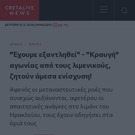
Homepage
/
30 °C
ΔΕΥΤΕΡΑ 10.8.2026
ΗΡΑΚΛΕΙΟ
ΑΡΧΙΚΗ
/
ΚΡΉΤΗ
"Έχουμε εξαντληθεί" - "Κραυγή"
αγωνίας από τους λιμενικούς,
ζητούν άμεσα ενίσχυση!
Αφενός οι μεταναστευτικές ροές που
συνεχώς αυξάνονται, αφετέρου οι
απαιτητικές ανάγκες στο λιμάνι του
Ηρακλείου, τους έχουν οδηγήσει στα
όριά τους