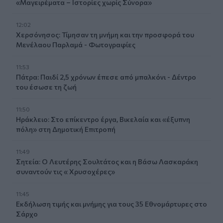
«Μαγειρέματα – Ιστορίες χωρίς Σύνορα»
12:02
Χερσόνησος: Τίμησαν τη μνήμη και την προσφορά του
Μενέλαου Παρλαμά - Φωτογραφίες
11:53
Πάτρα: Παιδί 2,5 χρόνων έπεσε από μπαλκόνι - Δέντρο
του έσωσε τη ζωή
11:50
Ηράκλειο: Στο επίκεντρο έργα, Βικελαία και «έξυπνη
πόλη» στη Δημοτική Επιτροπή
11:49
Σητεία: Ο Λευτέρης Σουλτάτος και η Βάσω Λασκαράκη
συναντούν τις « Χρυσοχέρες»
11:45
Εκδήλωση τιμής και μνήμης για τους 35 Εθνομάρτυρες στο
Σάρχο