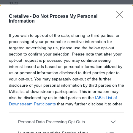
13:22
Δήμος Φαιστού: Εκδήλωση Μνήμης Πεσόντων
Σκουρβούλων
Cretalive -
Do Not Process My Personal
Information
13:11
Περιφέρεια Κρήτης: Μισό εκατομ. ευρώ για έργα οδικής
If you wish to opt-out of the sale, sharing to third parties, or
ασφάλειας
processing of your personal or sensitive information for
targeted advertising by us, please use the below opt-out
12:56
section to confirm your selection. Please note that after your
Έρχονται νέες προσλήψεις στο Λιμενικό - "Ενισχύσαμε
opt-out request is processed you may continue seeing
ήδη την Κρήτη" λέει ο Κικίλιας
interest-based ads based on personal information utilized by
us or personal information disclosed to third parties prior to
your opt-out. You may separately opt-out of the further
12:49
Αφροδίτη Νέστορα: Η σπαρακτική ανάρτηση για τη
disclosure of your personal information by third parties on the
μητέρα της που χάθηκε στην εμπρηστική επίθεση
IAB’s list of downstream participants. This information may
also be disclosed by us to third parties on the
IAB’s List of
Downstream Participants
that may further disclose it to other
12:42
Μαρινάκης για Αλ. Τσίπρα: Η συλλογική μνήμη δεν σβήνει
third parties.
τόσο εύκολα όσο εκείνος πιστεύει
Personal Data Processing Opt Outs
12:41
I want to opt-out of the Sharing of my