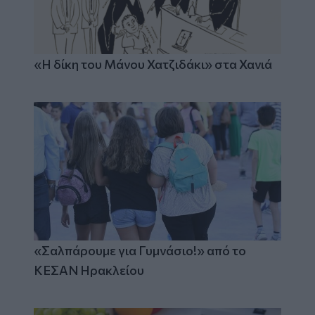
«Η δίκη του Μάνου Χατζιδάκι» στα Χανιά
«Σαλπάρουμε για Γυμνάσιο!» από το
ΚΕΣΑΝ Ηρακλείου