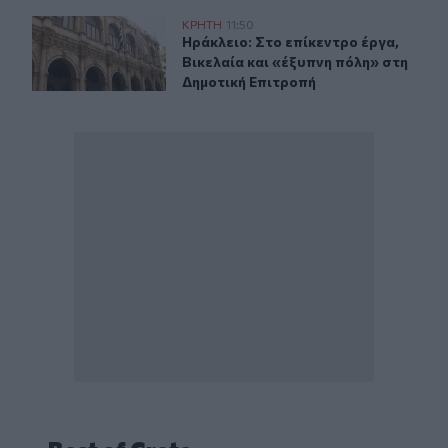
Ηράκλειο: Συνεδριάζει την Τρίτη η Δημοτική Επιτροπή - 
ΚΡΗΤΗ
11:50
Ηράκλειο: Στο επίκεντρο έργα, Βικ
Ηράκλειο: Στο επίκεντρο έργα,
Βικελαία και «έξυπνη πόλη» στη
Δημοτική Επιτροπή