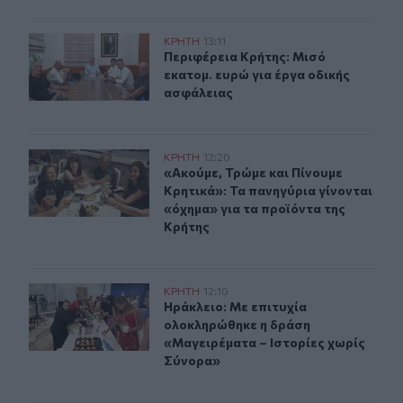
Περιφέρεια Κρήτης: Μισό εκατομ. ευρώ για έργα οδική
ΚΡΗΤΗ
13:11
Περιφέρεια Κρήτης: Μισό εκατομ. ε
Περιφέρεια Κρήτης: Μισό
εκατομ. ευρώ για έργα οδικής
ασφάλειας
«Ακούμε, Τρώμε και Πίνουμε Κρητικά»: Τα πανηγύρια γί
ΚΡΗΤΗ
12:20
«Ακούμε, Τρώμε και Πίνουμε Κρητικ
«Ακούμε, Τρώμε και Πίνουμε
Κρητικά»: Τα πανηγύρια γίνονται
«όχημα» για τα προϊόντα της
Κρήτης
Ηράκλειο: Με επιτυχία ολοκληρώθηκε η δράση «Μαγειρ
ΚΡΗΤΗ
12:10
Ηράκλειο: Με επιτυχία ολοκληρώθη
Ηράκλειο: Με επιτυχία
ολοκληρώθηκε η δράση
«Μαγειρέματα – Ιστορίες χωρίς
Σύνορα»