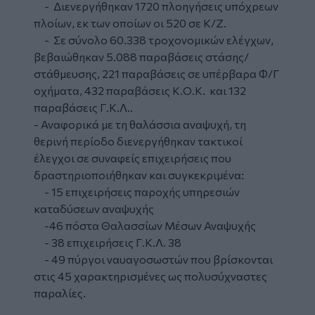
- Διενεργήθηκαν 1720 πλοηγήσεις υπόχρεων
πλοίων, εκ των οποίων οι 520 σε Κ/Ζ.
- Σε σύνολο 60.338 τροχονομικών ελέγχων,
βεβαιώθηκαν 5.088 παραβάσεις στάσης/
στάθμευσης, 221 παραβάσεις σε υπέρβαρα Φ/Γ
οχήματα, 432 παραβάσεις Κ.Ο.Κ. και 132
παραβάσεις Γ.Κ.Λ..
- Αναφορικά με τη θαλάσσια αναψυχή, τη
θερινή περίοδο διενεργήθηκαν τακτικοί
έλεγχοι σε συναφείς επιχειρήσεις που
δραστηριοποιήθηκαν και συγκεκριμένα:
- 15 επιχειρήσεις παροχής υπηρεσιών
καταδύσεων αναψυχής
-46 πόστα Θαλασσίων Μέσων Αναψυχής
- 38 επιχειρήσεις Γ.Κ.Λ. 38
- 49 πύργοι ναυαγοσωστών που βρίσκονται
στις 45 χαρακτηρισμένες ως πολυσύχναστες
παραλίες.