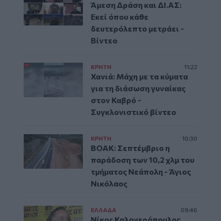
Άμεση Δράση και ΔΙ.ΑΣ:
Εκεί όπου κάθε
δευτερόλεπτο μετράει -
Βίντεο
ΚΡΗΤΗ
11:22
Χανιά: Μάχη με τα κύματα
για τη διάσωση γυναίκας
στον Καβρό -
Συγκλονιστικό βίντεο
ΚΡΗΤΗ
10:30
ΒΟΑΚ: Σεπτέμβριο η
παράδοση των 10,2 χλμ του
τμήματος Νεάπολη - Άγιος
Νικόλαος
ΕΛΛAΔΑ
09:46
Νίκος Καλογερόπουλος