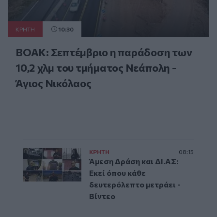
ΚΡΗΤΗ
10:30
ΒΟΑΚ: Σεπτέμβριο η παράδοση των
10,2 χλμ του τμήματος Νεάπολη -
Άγιος Νικόλαος
ΚΡΗΤΗ
08:15
Άμεση Δράση και ΔΙ.ΑΣ:
Εκεί όπου κάθε
δευτερόλεπτο μετράει -
Βίντεο