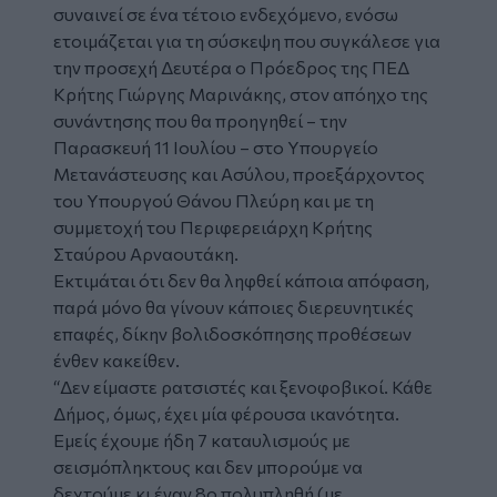
συναινεί σε ένα τέτοιο ενδεχόμενο, ενόσω
ετοιμάζεται για τη σύσκεψη που συγκάλεσε για
την προσεχή Δευτέρα ο Πρόεδρος της ΠΕΔ
Κρήτης Γιώργης Μαρινάκης, στον απόηχο της
συνάντησης που θα προηγηθεί – την
Παρασκευή 11 Ιουλίου – στο Υπουργείο
Μετανάστευσης και Ασύλου, προεξάρχοντος
του Υπουργού
Θάνου Πλεύρη
και με τη
συμμετοχή του Περιφερειάρχη Κρήτης
Σταύρου Αρναουτάκη.
Εκτιμάται ότι δεν θα ληφθεί κάποια απόφαση,
παρά μόνο θα γίνουν κάποιες διερευνητικές
επαφές, δίκην βολιδοσκόπησης προθέσεων
ένθεν κακείθεν.
“Δεν είμαστε ρατσιστές και ξενοφοβικοί. Κάθε
Δήμος, όμως, έχει μία φέρουσα ικανότητα.
Εμείς έχουμε ήδη 7 καταυλισμούς με
σεισμόπληκτους και δεν μπορούμε να
δεχτούμε κι έναν 8ο πολυπληθή (με