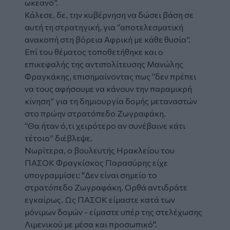
ωκεανό”.
Κάλεσε, δε, την κυβέρνηση να δώσει βάση σε
αυτή τη στρατηγική, για “αποτελεσματική
ανακοπή στη βόρεια Αφρική με κάθε θυσία”.
Επί του θέματος τοποθετήθηκε και ο
επικεφαλής της αντιπολίτευσης Μανώλης
Φραγκάκης, επισημαίνοντας πως “δεν πρέπει
να τους αφήσουμε να κάνουν την παραμικρή
κίνηση” για τη δημιουργία δομής μεταναστών
στο πρώην στρατόπεδο Ζωγραφάκη.
“Θα ήταν ό,τι χειρότερο αν συνέβαινε κάτι
τέτοιο” διέβλεψε.
Νωρίτερα, ο βουλευτής Ηρακλείου του
ΠΑΣΟΚ
Φραγκίσκος Παρασύρης
είχε
υπογραμμίσει:
"Δεν είναι σημείο το
στρατόπεδο Ζωγραφάκη. Ορθά αντιδράτε
εγκαίρως. Ως
ΠΑΣΟΚ
είμαστε κατά των
μόνιμων δομών
-
είμαστε υπέρ της στελέχωσης
Λιμενικού με μέσα και προσωπικό".