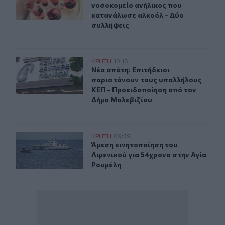
νοσοκομείο ανήλικος που
κατανάλωσε αλκοόλ - Δύο
συλλήψεις
Νέα απάτη: Επιτήδειοι παριστάνουν τους υπαλλήλους 
ΚΡΗΤΗ
10:16
Νέα απάτη: Επιτήδειοι παριστάνου
Νέα απάτη: Επιτήδειοι
παριστάνουν τους υπαλλήλους
ΚΕΠ - Προειδοποίηση από τον
Δήμο Μαλεβιζίου
Άμεση κινητοποίηση του Λιμενικού για 54χρονο στην Α
ΚΡΗΤΗ
09:39
Άμεση κινητοποίηση του Λιμενικού 
Άμεση κινητοποίηση του
Λιμενικού για 54χρονο στην Αγία
Ρουμέλη