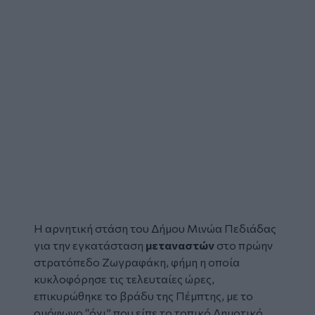
Η αρνητική στάση του
Δήμου Μινώα Πεδιάδας
για την εγκατάσταση
μεταναστών
στο πρώην
στρατόπεδο Ζωγραφάκη, φήμη η οποία
κυκλοφόρησε τις τελευταίες ώρες,
επικυρώθηκε το βράδυ της Πέμπτης, με το
ομόφωνο “όχι” που είπε το τοπικό Δημοτικό