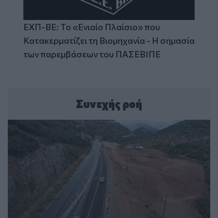
ΕΧΠ-ΒΕ: Το «Ενιαίο Πλαίσιο» που
Κατακερματίζει τη Βιομηχανία - Η σημασία
των παρεμβάσεων του ΠΑΣΕΒΙΠΕ
Συνεχής ροή