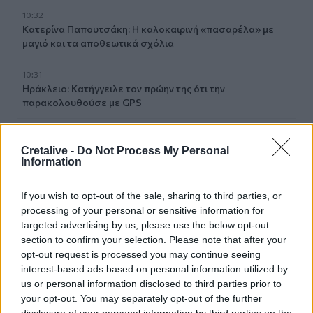
10:32
Κατερίνα Παπουτσάκη: Η καλοκαιρινή «πασαρέλα» με
μαγιό και τα αποθεωτικά σχόλια
10:31
Ηράκλειο: Κατήγγειλε τον πρώην της ότι την
παρακολουθούσε με GPS
10:30
ΒΟΑΚ: Σεπτέμβριο η παράδοση των 10,2 χλμ του
Cretalive -
Do Not Process My Personal
τμήματος Νεάπολη - Άγιος Νικόλαος
Information
10:23
If you wish to opt-out of the sale, sharing to third parties, or
Καρυστιανού για τις αποχωρήσεις: «Δεν μπορώ να δεχθώ
processing of your personal or sensitive information for
εκβιασμούς - Δεν ήταν όλοι καλοπροαίρετοι»
targeted advertising by us, please use the below opt-out
section to confirm your selection. Please note that after your
10:22
opt-out request is processed you may continue seeing
ΠΟΓΕΔΥ: Απάντηση στις επικρίσεις για το Antinero – «Η
interest-based ads based on personal information utilized by
πρόληψη δεν καταργεί τον κίνδυνο πυρκαγιάς»
us or personal information disclosed to third parties prior to
your opt-out. You may separately opt-out of the further
10:19