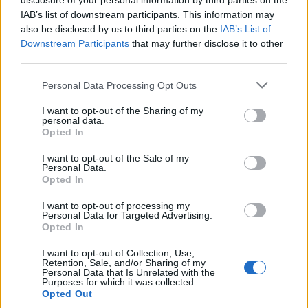
disclosure of your personal information by third parties on the
Νεκρός 72χρονος Σουηδός σε παραλία της Ρόδου
IAB’s list of downstream participants. This information may
also be disclosed by us to third parties on the
IAB’s List of
Downstream Participants
that may further disclose it to other
10:17
Από την κοινωνική εκδήλωση στο νοσοκομείο ανήλικος
third parties.
που κατανάλωσε αλκοόλ - Δύο συλλήψεις
Personal Data Processing Opt Outs
10:16
I want to opt-out of the Sharing of my
Νέα απάτη: Επιτήδειοι παριστάνουν τους υπαλλήλους
personal data.
ΚΕΠ - Προειδοποίηση από τον Δήμο Μαλεβιζίου
Opted In
I want to opt-out of the Sale of my
10:12
Personal Data.
Eurobank: Νέα αγορά 1,1 εκατ. ιδίων μετοχών - Στα €4,92
Opted In
εκατ. το κόστος
I want to opt-out of processing my
Personal Data for Targeted Advertising.
10:10
Opted In
Εξοικονομώ - Επιχειρώ: Παράταση έως τις 30 Νοεμβρίου
για περισσότερες από 400 επιχειρήσεις
I want to opt-out of Collection, Use,
Retention, Sale, and/or Sharing of my
Personal Data that Is Unrelated with the
09:54
Purposes for which it was collected.
Τα ξημερώματα της Πέμπτης κοίτα στον ουρανό - Έρχεται
Opted Out
η βροχή των Περσείδων