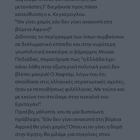
μετανάστες)”
διεμήνυσε προς πάσα
κατεύθυνση ο κ. Κεγκέρογλου.
"Θα γίνει χαμός εάν δεν γίνει ανακοπή στη
βόρεια Αφρική"
Δίδοντας το περίγραμμα των όσων συμβαίνουν
σε διπλωματικό επίπεδο και στην ευρύτερη
γεωπολιτική σκακιέρα, ο Δήμαρχος Μινώα
Πεδιάδας, παρατήρησε πως
“η Ελλάδα έχει
κάνει λάθη στην εξωτερική πολιτική γιατί δεν
βλέπει μακριά! Ο Χαφτάρ, λόγω του ότι
σπούδασε στις ελληνικές στρατιωτικές σχολές,
ήταν εκ πεποιθήσεως φιλέλληνας. Με τούτα και
με εκείνα τον στείλαμε στην αγκαλιά του
Ερντογάν!”.
Προέβη, μάλιστα, και σε μία δυσοίωνη
πρόβλεψη:
“Εάν δεν γίνει ανακοπή στη βόρεια
Αφρική θα γίνει χαμός! Όπου κι αν γίνει η δομή
στην
Κρήτη
, θα μιλάμε για σταγόνες στον