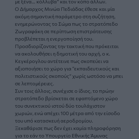
με ξένα… κόλλυβα” και τον κόπο άλλων.
Ο Δήμαρχος Μινώα Πεδιάδας έθεσε και μία
ακόμη σημαντική παράμετρο στη συζήτηση,
ενημερώνοντας το Σώμα πως το στρατόπεδο
Ζωγραφάκη σε περίπτωση επιστράτευσης
προβλέπεται η ενεργοποίησή του.
Προσδιορίζοντας την τακτική που πρόκειται
να ακολουθήσει η δημοτική του αρχή, ο κ.
Κεγκέρογλου αντέτεινε πως σκοπεύει να
αξιοποιήσει το χώρο για “εκπαιδευτικούς και
πολιτιστικούς σκοπούς” χωρίς ωστόσο να μπει
σε λεπτομέρειες.
Συν τοις άλλοις, συνέχισε ο ίδιος, το πρώην
στρατόπεδο βρίσκεται σε εφαπτόμενο χώρο
του συνεκτικού ιστού δύο τουλάχιστον
χωριών, ενώ απέχει 100 μέτρα από την είσοδο
του υπό κατασκευή αεροδρομίου.
Ξεκαθάρισε πως δεν έχει καμία πληροφόρηση
για το εάν το Υπουργείο Εθνικής Άμυνας