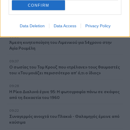
CONFIRM
09:46
Νίκος Καλογερόπουλος (1952-2026): O αντισυμβατικός
«ιππέας της Πύλου»
Data Deletion
Data Access
Privacy Policy
09:39
Άμεση κινητοποίηση του Λιμενικού για 54χρονο στην
Αγία Ρουμέλη
09:37
Ο σωσίας του Τομ Κρουζ που «τρέλανε» τους θαυμαστές
του: «Του μοιάζει περισσότερο απ’ ό,τι ο ίδιος»
09:28
Η Ρίκα Διαλυνά έγινε 95: Η φωτογραφία πάνω σε σκάφος
από τη δεκαετία του 1960
09:22
Συναγερμός ανοιχτά του Πλακιά - Θαλαμηγός έμεινε από
καύσιμα