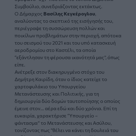
Συμβούλιο, συνεδριάζοντας εκτάκτως.
Ο Δήμαρχος
Βασίλης Κεγκέρογλου
,
αναλύοντας το σκεπτικό της εισήγησής του,
περιέγραψε τη συσσώρευση πολλών και
ποικίλων προβλημάτων στην περιοχή, απότοκα
του σεισμού του 2021 και του υπό κατασκευή
αεροδρομίου στο Καστέλι, τα οποία
“εξάντλησαν τη φέρουσα ικανότητά μας”, όπως
είπε.
Ανέτρεξε στον διακηρυγμένο στόχο του
Δημήτρη Καιρίδη, όταν ο ίδιος κατείχε το
χαρτοφυλάκιο του Υπουργείου
Μετανάστευσης και Πολιτικής, για τη
δημιουργία δύο δομών ταυτοποίησης ο οποίος
έμεινε στον… αέρα εδώ και δύο χρόνια. Επί τη
ευκαιρία, χαρακτήρισε “Υπουργείο –
φάντασμα” το Μετανάστευσης και Ασύλου,
τονίζοντας πως “θέλει να κάνει τη δουλειά του