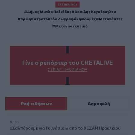
ΣΧΕΤΙΚΆ TAGS
Δήμος Μινώα Πεδιάδας
Βασίλης Κεγκέρογλου
πρώην στρατόπεδο Ζωγραφάκη
Δομές
Μετανάστες
Μεταναστευτικό
Γίνε ο ρεπόρτερ του CRETALIVE
ΣΤΕΊΛΕ ΤΗΝ ΕΊΔΗΣΗ
Ροή ειδήσεων
Δημοφιλή
10:33
«Σαλπάρουμε για Γυμνάσιο!» από το ΚΕΣΑΝ Ηρακλείου