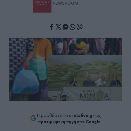
NEWSROOM
Facebook
Twitter
Messenger
Whatsapp
Viber
Προσθέστε το
cretalive.gr
ως
προτιμώμενη πηγή στο Google