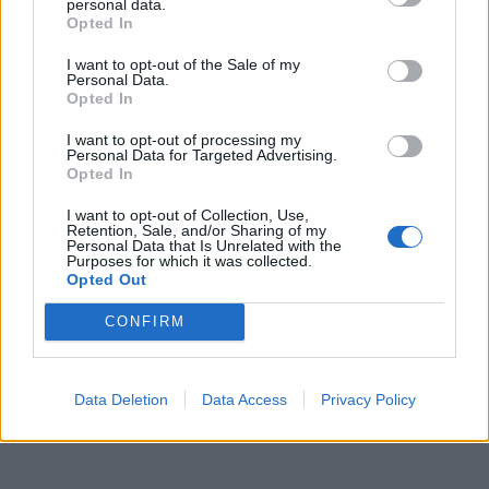
personal data.
ΟΦΗ: Φουλάρει για sold out στο Σούπερ Καπ με την ΑΕΚ!
Opted In
14:12
I want to opt-out of the Sale of my
Personal Data.
Φρουροί της Επανάστασης: Το άνοιγμα των Στενών του
Opted In
Ορμούζ δεν σχετίζεται με τις διαπραγματεύσεις
Τεχεράνης - Ομάν
I want to opt-out of processing my
Personal Data for Targeted Advertising.
Opted In
14:04
Χαλκιδική: Στο «Παπαγεωργίου» οδηγός μοτοσικλέτας
I want to opt-out of Collection, Use,
που τραυματίστηκε σε τροχαίο
Retention, Sale, and/or Sharing of my
Personal Data that Is Unrelated with the
Purposes for which it was collected.
13:54
Opted Out
ΒΟΑΚ: Κλείνει την Τρίτη στον Ξηροπόταμο – Πώς θα
γίνεται η κυκλοφορία
CONFIRM
ΠΕΡΙΣΣΟΤΕΡΑ
Data Deletion
Data Access
Privacy Policy