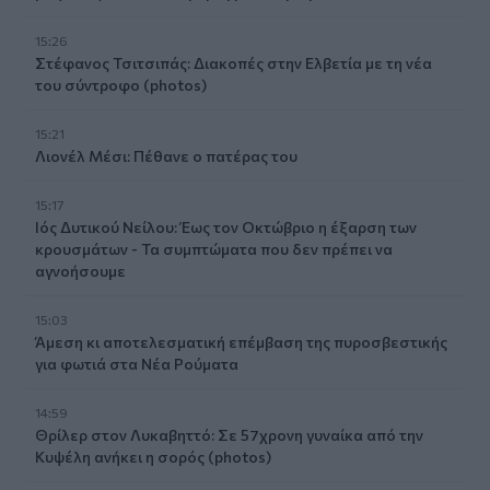
15:26
Στέφανος Τσιτσιπάς: Διακοπές στην Ελβετία με τη νέα
του σύντροφο (photos)
15:21
Λιονέλ Μέσι: Πέθανε ο πατέρας του
15:17
Ιός Δυτικού Νείλου: Έως τον Οκτώβριο η έξαρση των
κρουσμάτων - Τα συμπτώματα που δεν πρέπει να
αγνοήσουμε
15:03
Άμεση κι αποτελεσματική επέμβαση της πυροσβεστικής
για φωτιά στα Νέα Ρούματα
14:59
Θρίλερ στον Λυκαβηττό: Σε 57χρονη γυναίκα από την
Κυψέλη ανήκει η σορός (photos)