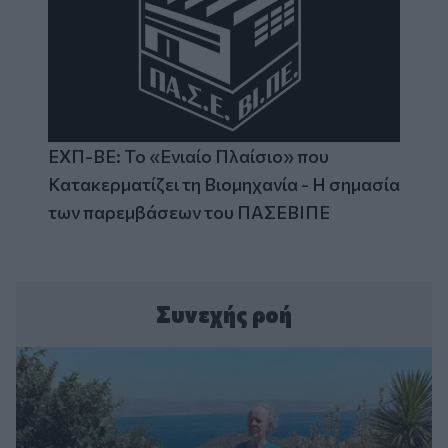
ΕΧΠ-ΒΕ: Το «Ενιαίο Πλαίσιο» που
Κατακερματίζει τη Βιομηχανία - Η σημασία
των παρεμβάσεων του ΠΑΣΕΒΙΠΕ
Συνεχής ροή