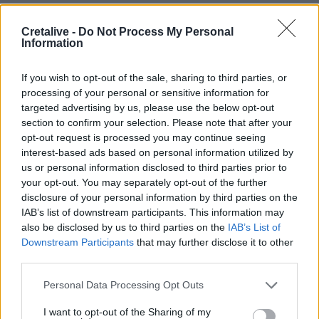
14:52
Πνιγμοί στην Ελλάδα: Γιατί κινδυνεύουν περισσότερο οι
Cretalive -
Do Not Process My Personal
άνω των 60 – Οι οδηγίες για ασφαλές κολύμπι
Information
14:42
If you wish to opt-out of the sale, sharing to third parties, or
Αλέξης Τσίπρας: Στις 2 Σεπτεμβρίου η παρουσίαση του
processing of your personal or sensitive information for
οικονομικού προγράμματος της ΕΛ.Α.Σ.
targeted advertising by us, please use the below opt-out
section to confirm your selection. Please note that after your
14:37
opt-out request is processed you may continue seeing
ΟΦΗ: Η τρίτη φανέλα για τη νέα σεζόν - «Το πορτοκαλί
interest-based ads based on personal information utilized by
που κουβαλά την ιστορία μας»
us or personal information disclosed to third parties prior to
your opt-out. You may separately opt-out of the further
14:34
disclosure of your personal information by third parties on the
Χαμός με τον Μπρούκλιν Μπέκαμ που έβρασε ζυμαρικά
IAB’s list of downstream participants. This information may
με θαλασσινό νερό (video)
also be disclosed by us to third parties on the
IAB’s List of
Downstream Participants
that may further disclose it to other
14:26
third parties.
Καλοκαίρι και αλλεργίες: Πότε απαιτείται προσοχή και
ποια συμπτώματα δεν πρέπει να αγνοούμε
Personal Data Processing Opt Outs
I want to opt-out of the Sharing of my
14:23