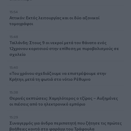
15:54
Αττικόν: Εκτός λειτουργίας και οι δύο αξονικοί
τομογράφοι
15:48
Ταϊλάνδη: Στους 9 οι νεκροί μετά τον θάνατο ενός
12χρονου κοριτσιού στην επίθεση με πυροβολισμούς σε
σχολείο
15:40
«Του χρόνου σχεδιάζουμε να επιστρέψουμε στην
Κρήτη», μετά τη φωτιά στο νότιο Ρέθυμνο
15:38
Θερινές εκπτώσεις: Χαμηλότερος ο τζίρος – Αυξημένες
οι πιέσεις από το ηλεκτρονικό εμπόριο
15:29
Συναγερμός για άνδρα περιπατητή που ζήτησε τις πρώτες
βοήθειες κοντά στο φαράγγι του Τράφουλα