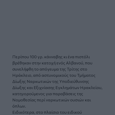
Περίπου 100 γρ. κάνναβης κι ένα πιστόλι
βρέθηκαν στην κατοχή ενός Αλβανού, που
συνελήφθη το απόγευμα της Τρίτης στο
Ηράκλειο, από αστυνομικούς του Τμήματος
Δίωξης Ναρκωτικών της Υποδιεύθυνσης
Δίωξης και Εξιχνίασης Εγκλημάτων Ηρακλείου,
κατηγορούμενος για παραβάσεις της
Νομοθεσίας περί ναρκωτικών ουσιών και
όπλων.
Ειδικότερα, στο πλαίσιο του ειδικού