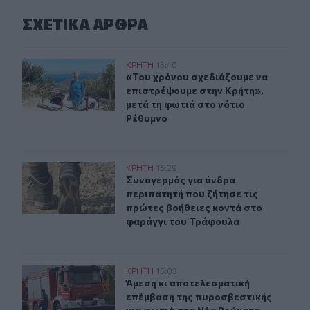
ΣΧΕΤΙΚA AΡΘΡΑ
«Του χρόνου σχεδιάζουμε να επιστρέψουμε στην Κρήτη»
ΚΡΗΤΗ
15:40
«Του χρόνου σχεδιάζουμε να επιστρ
«Του χρόνου σχεδιάζουμε να
επιστρέψουμε στην Κρήτη»,
μετά τη φωτιά στο νότιο
Ρέθυμνο
Συναγερμός για άνδρα περιπατητή που ζήτησε τις πρώτ
ΚΡΗΤΗ
15:29
Συναγερμός για άνδρα περιπατητή 
Συναγερμός για άνδρα
περιπατητή που ζήτησε τις
πρώτες βοήθειες κοντά στο
φαράγγι του Τράφουλα
Άμεση κι αποτελεσματική επέμβαση της πυροσβεστικής
ΚΡΗΤΗ
15:03
Άμεση κι αποτελεσματική επέμβαση
Άμεση κι αποτελεσματική
επέμβαση της πυροσβεστικής