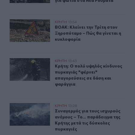
για φωτιά στα Νέα Ρούματα
ΒΟΑΚ: Κλείνει την Τρίτη στον Ξηροπόταμο – Πώς θα γίν
ΚΡΗΤΗ
13:54
ΒΟΑΚ: Κλείνει την Τρίτη στον Ξηρο
ΒΟΑΚ: Κλείνει την Τρίτη στον
Ξηροπόταμο – Πώς θα γίνεται η
κυκλοφορία
Κρήτη: Ο πολύ υψηλός κίνδυνος πυρκαγιάς "φέρνει" απ
ΚΡΗΤΗ
13:43
Κρήτη: Ο πολύ υψηλός κίνδυνος πυρ
Κρήτη: Ο πολύ υψηλός κίνδυνος
πυρκαγιάς "φέρνει"
απαγορεύσεις σε δάση και
φαράγγια
Συναγερμός για τους ισχυρούς ανέμους – Το... παράδειγ
ΚΡΗΤΗ
13:28
Συναγερμός για τους ισχυρούς ανέμ
Συναγερμός για τους ισχυρούς
ανέμους – Το... παράδειγμα της
Κρήτης μετά τις δύσκολες
πυρκαγιές