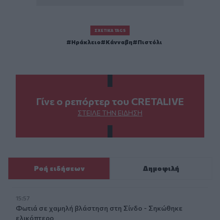
ΣΧΕΤΙΚΆ TAGS
Ηράκλειο
Κάνναβη
Πιστόλι
Γίνε ο ρεπόρτερ του CRETALIVE
ΣΤΕΊΛΕ ΤΗΝ ΕΊΔΗΣΗ
Ροή ειδήσεων
Δημοφιλή
15:57
Φωτιά σε χαμηλή βλάστηση στη Σίνδο - Σηκώθηκε
ελικόπτερο