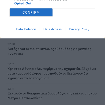
Opted Out
23:00
Ιταλία: Στη Νάπολη καταγράφηκε θερμοκρασία-ρεκόρ 48
CONFIRM
βαθμών
22:32
Υπόθεση Marfin: Έφθασε στην Ελλάδα η 46χρονη
Data Deletion
Data Access
Privacy Policy
κατηγορούμενη για εμπρησμό
22:30
Αυτές είναι οι πιο επικίνδυνες εβδομάδες για μεγάλες
πυρκαγιές
22:21
Χρήστος Δάντης: «Δεν περίμενα την αχαριστία, 22 χρόνια
μετά και συνάδελφοι προσπαθούν να ξεχάσουν ότι
έγραψα αυτό το τραγούδι»
22:14
Ξεκινούν τα δοκιμαστικά δρομολόγια της επέκτασης του
Μετρό Θεσσαλονίκης