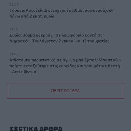
22:05
Τζόκερ: Αυτοί είναι οι τυχεροί αριθμοί που κερδίζουν
πάνω από 2 εκατ. ευρώ
21:56
Συρία: Βόμβα εξερράγη σε λεωφορείο κοντά στη
Δαμασκό – Τουλάχιστον 2 νεκροί και 13 τραυματίες
21:43
Απίστευτο περιστατικό σε αγώνα μπέιζμπολ: Μπαστούνι
παίκτη εκτοξεύτηκε στις κερκίδες και τραυμάτισε θεατή
- Δείτε βίντεο
ΠΕΡΙΣΣΟΤΕΡΑ
ΣΧΕΤΙΚA AΡΘΡΑ