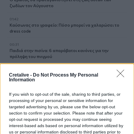
ζωδίων τον Αύγουστο
01:42
Καύσωνας στο γραφείο: Πόσο μπορεί να χαλαρώσει το
dress code
00:31
Παιδιά στην πισίνα: 6 απαράβατοι κανόνες για την
πρόληψη του πνιγμού
00:00
Cretalive -
Do Not Process My Personal
Ανατριχιαστικό βίντεο από τον σεισμό στην Ιαπωνία:
Information
Γιατροί προστατεύουν με τα σώματά τους ασθενή την
ώρα του χειρουργείου
If you wish to opt-out of the sale, sharing to third parties, or
processing of your personal or sensitive information for
23:54
targeted advertising by us, please use the below opt-out
Τραμπ: Ο πόλεμος με το Ιράν "θα τελειώσει σύντομα"
section to confirm your selection. Please note that after your
opt-out request is processed you may continue seeing
23:43
interest-based ads based on personal information utilized by
30χρονη έπεσε στη θάλασσα από την γέφυρα της
us or personal information disclosed to third parties prior to
Χαλκίδας