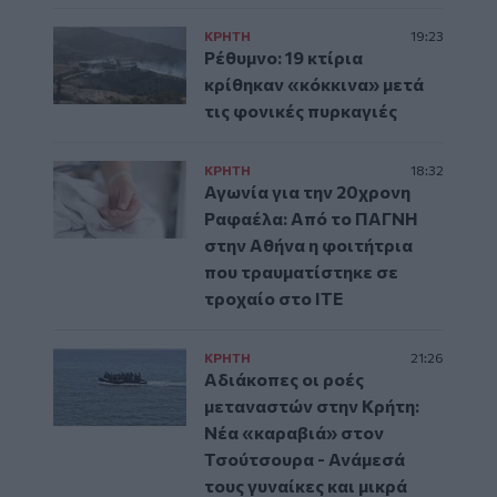
ΚΡΗΤΗ
19:23
Ρέθυμνο: 19 κτίρια
κρίθηκαν «κόκκινα» μετά
τις φονικές πυρκαγιές
ΚΡΗΤΗ
18:32
Αγωνία για την 20χρονη
Ραφαέλα: Από το ΠΑΓΝΗ
στην Αθήνα η φοιτήτρια
που τραυματίστηκε σε
τροχαίο στο ΙΤΕ
ΚΡΗΤΗ
21:26
Αδιάκοπες οι ροές
μεταναστών στην Κρήτη:
Νέα «καραβιά» στον
Τσούτσουρα - Ανάμεσά
τους γυναίκες και μικρά