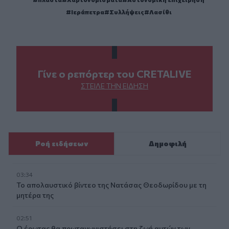
Ιεράπετρα
Συλλήψεις
Λασίθι
Γίνε ο ρεπόρτερ του CRETALIVE
ΣΤΕΊΛΕ ΤΗΝ ΕΊΔΗΣΗ
Ροή ειδήσεων
Δημοφιλή
03:34
Το απολαυστικό βίντεο της Νατάσας Θεοδωρίδου με τη
μητέρα της
02:51
Ο έρωτας θα πρωταγωνιστήσει στη ζωή αυτών των