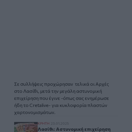
Σε συλλήψεις προχώρησαν τελικά οι Αρχές
στο Λασίθι, μετά την μεγάλη
αστυνομική
επιχείρηση
που έγινε -όπως σας ενημέρωσε
ήδη το Cretalive- για κυκλοφορία
πλαστών
χαρτονομισμάτων
.
Λασίθι: Αστυνομική επιχείρηση για κύκλω
ΚΡΗΤΗ
23.01.2025
Λασίθι: Αστυνομική επιχείρηση