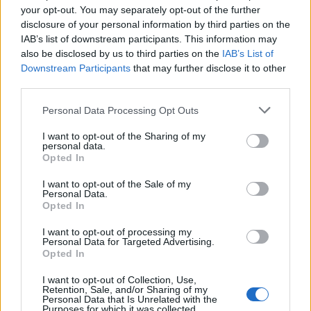
your opt-out. You may separately opt-out of the further
disclosure of your personal information by third parties on the
23:32
IAB’s list of downstream participants. This information may
Οι «μαύρες χήρες» της Ρωσίας: Παντρεύονται
also be disclosed by us to third parties on the
IAB’s List of
νεοσύλλεκτους πριν μεταβούν στο μέτωπο για να
Downstream Participants
that may further disclose it to other
εισπράξουν τις «παχυλές» αποζημιώσεις
third parties.
23:25
Personal Data Processing Opt Outs
Ρόδος: Έσπασε ο κάβος και τραυμάτισε ναυτικό
I want to opt-out of the Sharing of my
personal data.
23:19
Opted In
Τραγωδία στην Εύβοια: Νεκρός 37χρονος μετά από
τροχαίο με αγριογούρουνο
I want to opt-out of the Sale of my
Personal Data.
23:09
Opted In
Φωτιές σε Σκύρο και Λακωνία: Συνελήφθησαν 63χρονη
I want to opt-out of processing my
και 71χρονος
Personal Data for Targeted Advertising.
Opted In
23:07
Χανιά: ΕΔΕ για την υπόθεση της 75χρονης που βρέθηκε
I want to opt-out of Collection, Use,
Retention, Sale, and/or Sharing of my
νεκρή σε χωράφι
Personal Data that Is Unrelated with the
Purposes for which it was collected.