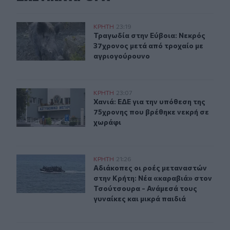
Τραγωδία στην Εύβοια: Νεκρός 37χρονος μετά από τρο
ΚΡΗΤΗ
23:19
Τραγωδία στην Εύβοια: Νεκρός 37χ
Τραγωδία στην Εύβοια: Νεκρός
37χρονος μετά από τροχαίο με
αγριογούρουνο
Χανιά: ΕΔΕ για την υπόθεση της 75χρονης που βρέθηκε 
ΚΡΗΤΗ
23:07
Χανιά: ΕΔΕ για την υπόθεση της 75
Χανιά: ΕΔΕ για την υπόθεση της
75χρονης που βρέθηκε νεκρή σε
χωράφι
Αδιάκοπες οι ροές μεταναστών στην Κρήτη: Νέα «καραβ
ΚΡΗΤΗ
21:26
Αδιάκοπες οι ροές μεταναστών στην
Αδιάκοπες οι ροές μεταναστών
στην Κρήτη: Νέα «καραβιά» στον
Τσούτσουρα - Ανάμεσά τους
γυναίκες και μικρά παιδιά