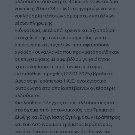
αλλοδαποί (δύο άντρες 32 και 35 ετών και δύο
γυναίκες 20 και 34 ετών) κατηγορούμενοι για
κυκλοφορία πλαστών νομισμάτων και άλλων
μέσων πληρωμής.
Ειδικότερα, μετά από έρευνα και αξιοποίηση
στοιχείων της ανωτέρω υπηρεσίας για τη
διερεύνηση καταγγελιών που αφορούσαν
αγορές - συναλλαγές που πραγματοποιήθηκαν
σε επιχειρήσεις με αμφιβόλου γνησιότητας
χαρτονομίσματα, από άγνωστα άτομα,
εντοπίσθηκε προχθές (22.01.2025) βραδινές
ώρες στην Ιεράπετρα Ι.Χ.Ε. ενοικιαστικό
αυτοκίνητο στο οποίο επέβαιναν οι τέσσερις
αλλοδαποί.
Ακολούθησε έλεγχος στους αλλοδαπούς και
στο όχημα από αστυνομικούς του Τμήματος
Δίωξης και Εξιχνίασης Εγκλημάτων Ιεράπετρας
και του Αστυνομικού Τμήματος Ιεράπετρας,
κατά τη διάρκεια των οποίων βρέθηκαν και