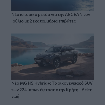
Νέο ιστορικό ρεκόρ για την AEGEAN τον
Ιούλιο με 2 εκατομμύρια επιβάτες
Νέο MG HS Hybrid+: Το οικογενειακό SUV
των 224 ίππων έφτασε στην Κρήτη - Δείτε
τιμή