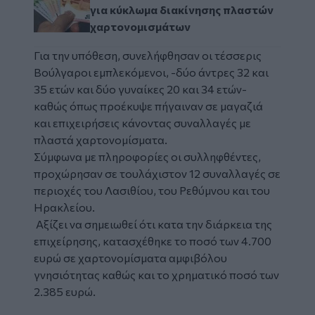
για κύκλωμα διακίνησης πλαστών
χαρτονομισμάτων
Για την υπόθεση, συνελήφθησαν οι τέσσερις
Βούλγαροι εμπλεκόμενοι, -δύο άντρες 32 και
35 ετών και δύο γυναίκες 20 και 34 ετών-
καθώς όπως προέκυψε πήγαιναν σε μαγαζιά
και επιχειρήσεις κάνοντας συναλλαγές με
πλαστά χαρτονομίσματα.
Σύμφωνα με πληροφορίες οι συλληφθέντες,
προχώρησαν σε τουλάχιστον 12 συναλλαγές σε
περιοχές του Λασιθίου, του Ρεθύμνου και του
Ηρακλείου.
Αξίζει να σημειωθεί ότι κατα την διάρκεια της
επιχείρησης, κατασχέθηκε το ποσό των 4.700
ευρώ σε χαρτονομίσματα αμφιβόλου
γνησιότητας καθώς και το χρηματικό ποσό των
2.385 ευρώ.