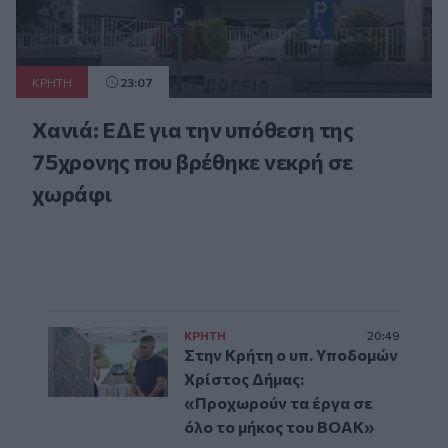
ΚΡΗΤΗ
23:07
Χανιά: ΕΔΕ για την υπόθεση της
75χρονης που βρέθηκε νεκρή σε
χωράφι
ΚΡΗΤΗ
20:49
Στην Κρήτη ο υπ. Υποδομών
Χρίστος Δήμας:
«Προχωρούν τα έργα σε
όλο το μήκος του ΒΟΑΚ»