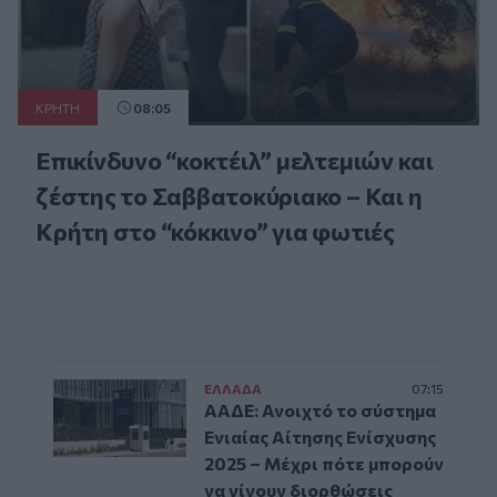
ΚΡΗΤΗ
08:05
Επικίνδυνο “κοκτέιλ” μελτεμιών και
ζέστης το Σαββατοκύριακο – Και η
Κρήτη στο “κόκκινο” για φωτιές
ΕΛΛAΔΑ
07:15
ΑΑΔΕ: Ανοιχτό το σύστημα
Ενιαίας Αίτησης Ενίσχυσης
2025 – Μέχρι πότε μπορούν
να γίνουν διορθώσεις