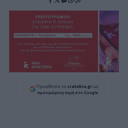
Facebook
Twitter
Messenger
Whatsapp
Viber
Προσθέστε το
cretalive.gr
ως
προτιμώμενη πηγή στο Google