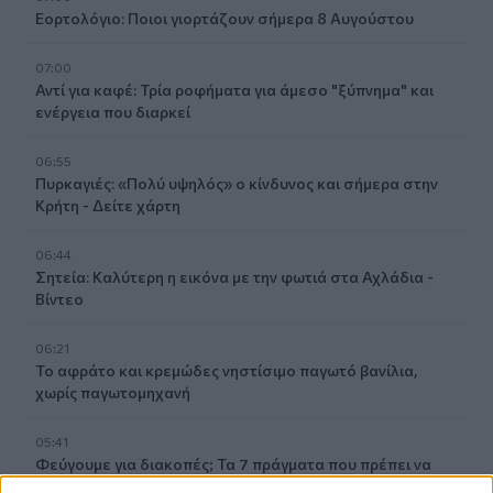
Εορτολόγιο: Ποιοι γιορτάζουν σήμερα 8 Αυγούστου
07:00
Αντί για καφέ: Τρία ροφήματα για άμεσο "ξύπνημα" και
ενέργεια που διαρκεί
06:55
Πυρκαγιές: «Πολύ υψηλός» ο κίνδυνος και σήμερα στην
Κρήτη - Δείτε χάρτη
06:44
Σητεία: Καλύτερη η εικόνα με την φωτιά στα Αχλάδια -
Βίντεο
06:21
Το αφράτο και κρεμώδες νηστίσιμο παγωτό βανίλια,
χωρίς παγωτομηχανή
05:41
Φεύγουμε για διακοπές; Τα 7 πράγματα που πρέπει να
κάνουμε στο σπίτι πριν κλείσουμε την πόρτα