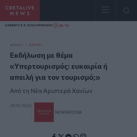
Homepage
/
28 °C
ΣAΒΒΑΤΟ 8.8.2026
ΗΡΑΚΛΕΙΟ
ΑΡΧΙΚΗ
/
ΚΡΉΤΗ
Εκδήλωση με θέμα
«Υπερτουρισμός: ευκαιρία ή
απειλή για τον τουρισμό;»
Από τη Νέα Αριστερά Χανίων
28.10.2024
NEWSROOM