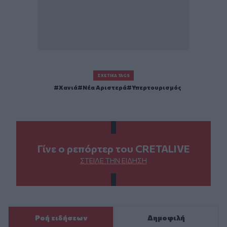
ΣΧΕΤΙΚΆ TAGS
Χανιά
Νέα Αριστερά
Υπερτουρισμός
Γίνε ο ρεπόρτερ του CRETALIVE
ΣΤΕΊΛΕ ΤΗΝ ΕΊΔΗΣΗ
Ροή ειδήσεων
Δημοφιλή