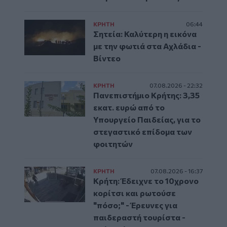
ΚΡΗΤΗ
06:44
Σητεία: Καλύτερη η εικόνα
με την φωτιά στα Αχλάδια -
Βίντεο
ΚΡΗΤΗ
07.08.2026 - 22:32
Πανεπιστήμιο Κρήτης: 3,35
εκατ. ευρώ από το
Υπουργείο Παιδείας, για το
στεγαστικό επίδομα των
φοιτητών
ΚΡΗΤΗ
07.08.2026 - 16:37
Κρήτη: Έδειχνε το 10χρονο
κορίτσι και ρωτούσε
"πόσο;" - Έρευνες για
παιδεραστή τουρίστα -