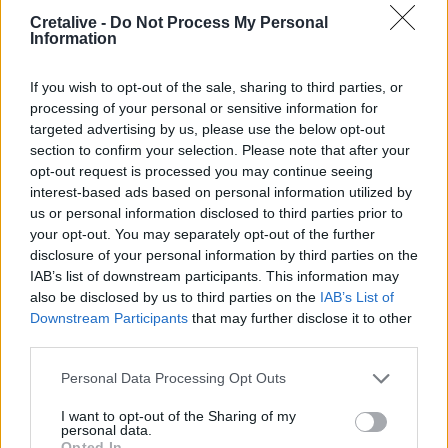
Cretalive -
Do Not Process My Personal
Information
04:11
Μαγειρεμένο ρύζι: Πόσο διατηρείται στο ψυγείο και τα
συχνά λάθη που πρέπει να προσέξουμε
If you wish to opt-out of the sale, sharing to third parties, or
processing of your personal or sensitive information for
03:16
targeted advertising by us, please use the below opt-out
Οι ειδικοί εξηγούν: Το κλιματιστικό ρυθμίζει τη
section to confirm your selection. Please note that after your
θερμοκρασία, ο ανεμιστήρας οροφής αλλάζει την
opt-out request is processed you may continue seeing
αίσθηση
interest-based ads based on personal information utilized by
us or personal information disclosed to third parties prior to
02:30
your opt-out. You may separately opt-out of the further
Αυξάνονται οι ενδείξεις για ζωή στον Άρη
disclosure of your personal information by third parties on the
IAB’s list of downstream participants. This information may
01:30
also be disclosed by us to third parties on the
IAB’s List of
Ειδικός λέει ποια φυτά να βάλεις στο μπαλκόνι σου το
Downstream Participants
that may further disclose it to other
καλοκαίρι
third parties.
Personal Data Processing Opt Outs
ΠΕΡΙΣΣΟΤΕΡΑ
I want to opt-out of the Sharing of my
personal data.
Opted In