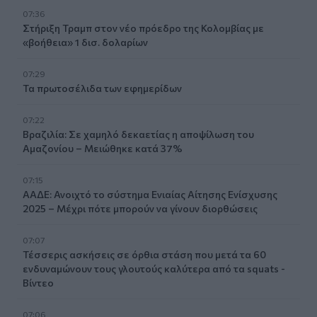
07:36
Στήριξη Τραμπ στον νέο πρόεδρο της Κολομβίας με
«βοήθεια» 1 δισ. δολαρίων
07:29
Τα πρωτοσέλιδα των εφημερίδων
07:22
Βραζιλία: Σε χαμηλό δεκαετίας η αποψίλωση του
Αμαζονίου – Μειώθηκε κατά 37%
07:15
ΑΑΔΕ: Ανοιχτό το σύστημα Ενιαίας Αίτησης Ενίσχυσης
2025 – Μέχρι πότε μπορούν να γίνουν διορθώσεις
07:07
Τέσσερις ασκήσεις σε όρθια στάση που μετά τα 60
ενδυναμώνουν τους γλουτούς καλύτερα από τα squats -
Βίντεο
07:06