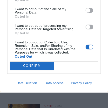
I want to opt-out of the Sale of my
Personal Data.
Opted In
ΣΧΕΤΙΚA AΡΘΡΑ
I want to opt-out of processing my
Personal Data for Targeted Advertising.
Opted In
Επικίνδυνο “κοκτέιλ” μελτεμιών και ζέστης το Σαββατοκ
ΚΡΗΤΗ
08:05
Επικίνδυνο “κοκτέιλ” μελτεμιών και
Επικίνδυνο “κοκτέιλ” μελτεμιών
I want to opt-out of Collection, Use,
και ζέστης το Σαββατοκύριακο –
Retention, Sale, and/or Sharing of my
Και η Κρήτη στο “κόκκινο” για
Personal Data that Is Unrelated with the
Purposes for which it was collected.
φωτιές
Opted Out
CONFIRM
Ο Ζελένσκι ευχαρίστησε την αμερικανική Γερουσία για
ΚΡΗΤΗ
07:57
Ο Ζελένσκι ευχαρίστησε την αμερικ
Ο Ζελένσκι ευχαρίστησε την
αμερικανική Γερουσία για το
Data Deletion
Data Access
Privacy Policy
νομοσχέδιο επιβολής κυρώσεων
στη Ρωσία
Πυρκαγιές: «Πολύ υψηλός» ο κίνδυνος και σήμερα στην 
ΚΡΗΤΗ
06:55