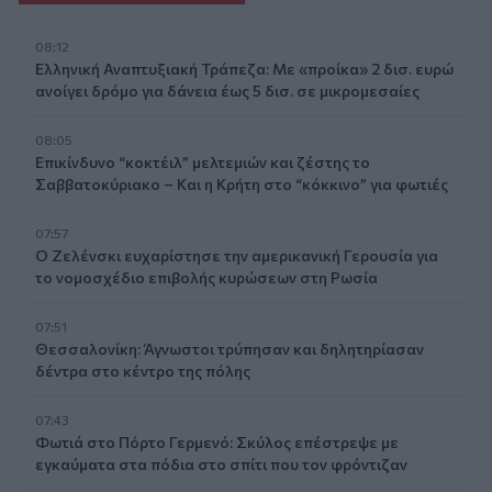
08:12
Ελληνική Αναπτυξιακή Τράπεζα: Με «προίκα» 2 δισ. ευρώ
ανοίγει δρόμο για δάνεια έως 5 δισ. σε μικρομεσαίες
08:05
Επικίνδυνο “κοκτέιλ” μελτεμιών και ζέστης το
Σαββατοκύριακο – Και η Κρήτη στο “κόκκινο” για φωτιές
07:57
Ο Ζελένσκι ευχαρίστησε την αμερικανική Γερουσία για
το νομοσχέδιο επιβολής κυρώσεων στη Ρωσία
07:51
Θεσσαλονίκη: Άγνωστοι τρύπησαν και δηλητηρίασαν
δέντρα στο κέντρο της πόλης
07:43
Φωτιά στο Πόρτο Γερμενό: Σκύλος επέστρεψε με
εγκαύματα στα πόδια στο σπίτι που τον φρόντιζαν