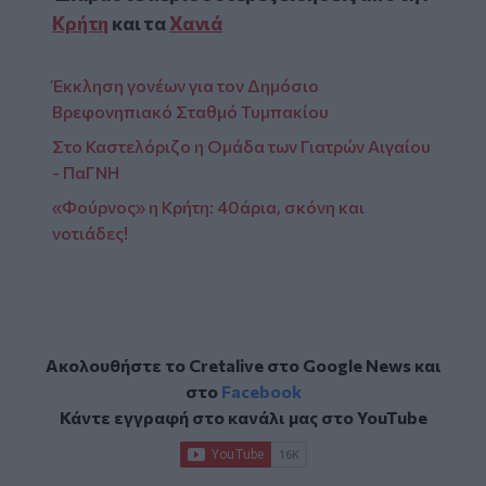
Κρήτη
και τα
Χανιά
Έκκληση γονέων για τον Δημόσιο
Βρεφονηπιακό Σταθμό Τυμπακίου
Στο Καστελόριζο η Ομάδα των Γιατρών Αιγαίου
- ΠαΓΝΗ
«Φούρνος» η Κρήτη: 40άρια, σκόνη και
νοτιάδες!
Ακολουθήστε το Cretalive στο
Google News
και
στο
Facebook
Κάντε εγγραφή στο κανάλι μας στο
YouTube