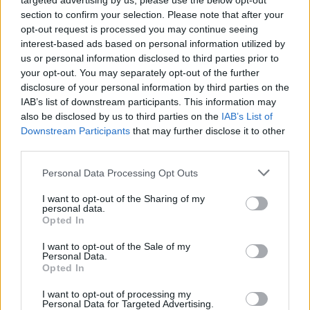
targeted advertising by us, please use the below opt-out
Διαγωνισμό
section to confirm your selection. Please note that after your
opt-out request is processed you may continue seeing
09:57
interest-based ads based on personal information utilized by
Κέιτι Πέρι και Τζάστιν Τριντό αχώριστοι στις διακοπές
us or personal information disclosed to third parties prior to
τους στην Ελλάδα
your opt-out. You may separately opt-out of the further
disclosure of your personal information by third parties on the
09:54
IAB’s list of downstream participants. This information may
Περιφέρεια Κρήτης: Σε εξέλιξη το Πρόγραμμα
also be disclosed by us to third parties on the
IAB’s List of
Καταπολέμησης Κουνουπιών 2026–2028
Downstream Participants
that may further disclose it to other
third parties.
09:47
ΒΟΑΚ: Κυκλοφοριακές ρυθμίσεις στην περιοχή της
Personal Data Processing Opt Outs
γέφυρας Ξηροποτάμου
I want to opt-out of the Sharing of my
personal data.
09:47
Opted In
Τα ισχυρότερα και τα ασθενέστερα διαβατήρια στον
κόσμο το 2026
I want to opt-out of the Sale of my
Personal Data.
09:36
Opted In
Γουδί: Χωρίς τις αισθήσεις της ανασύρθηκε 53χρονη από
I want to opt-out of processing my
ακάλυπτο πολυκατοικίας
Personal Data for Targeted Advertising.