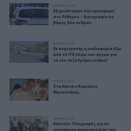
Εξιχνιάστηκαν δύο εμπρησμοί στο Ρέθυμνο - Δικογραφ
ΚΡΗΤΗ
10:38
Εξιχνιάστηκαν δύο εμπρησμοί στο 
Εξιχνιάστηκαν δύο εμπρησμοί
στο Ρέθυμνο - Δικογραφία σε
βάρος δύο ανδρών
Εκ περιτροπής η κυκλοφορία έξω από το ΙΤΕ λόγω των έ
ΚΡΗΤΗ
10:36
Εκ περιτροπής η κυκλοφορία έξω απ
Εκ περιτροπής η κυκλοφορία έξω
από το ΙΤΕ λόγω των έργων για
το νέο πεζοδρόμιο (video)
Στα Χανιά ο Κυριάκος Μητσοτάκης
ΚΡΗΤΗ
10:26
Στα Χανιά ο Κυριάκος Μητσοτάκης
Στα Χανιά ο Κυριάκος
Μητσοτάκης
Καστέλι: Υπογραφές για τα συστήματα αεροναυτιλίας το
ΚΡΗΤΗ
10:15
Καστέλι: Υπογραφές για τα συστήμα
Καστέλι: Υπογραφές για τα
συστήματα αεροναυτιλίας του