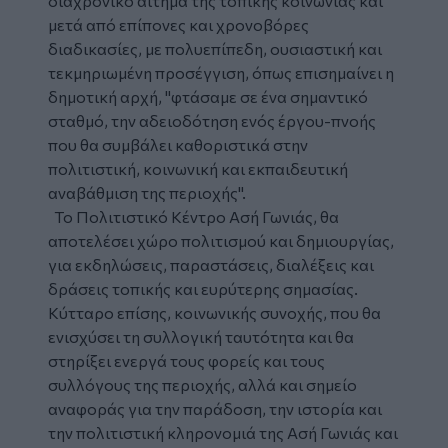
διαχρονικό αίτημα της τοπικής κοινωνίας και
μετά από επίπονες και χρονοβόρες
διαδικασίες, με πολυεπίπεδη, ουσιαστική και
τεκμηριωμένη προσέγγιση, όπως επισημαίνει η
δημοτική αρχή, "φτάσαμε σε ένα σημαντικό
σταθμό, την αδειοδότηση ενός έργου-πνοής
που θα συμβάλει καθοριστικά στην
πολιτιστική, κοινωνική και εκπαιδευτική
αναβάθμιση της περιοχής".
Το Πολιτιστικό Κέντρο Ασή Γωνιάς, θα
αποτελέσει χώρο πολιτισμού και δημιουργίας,
για εκδηλώσεις, παραστάσεις, διαλέξεις και
δράσεις τοπικής και ευρύτερης σημασίας.
Κύτταρο επίσης, κοινωνικής συνοχής, που θα
ενισχύσει τη συλλογική ταυτότητα και θα
στηρίξει ενεργά τους φορείς και τους
συλλόγους της περιοχής, αλλά και σημείο
αναφοράς για την παράδοση, την ιστορία και
την πολιτιστική κληρονομιά της Ασή Γωνιάς και