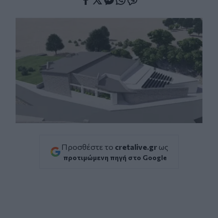
Facebook
Twitter
Messenger
Whatsapp
Viber
Προσθέστε το
cretalive.gr
ως
προτιμώμενη πηγή στο Google