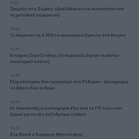
10:57
Τροχαίο στις Σέρρες: «Διαλύθηκαν» τα αυτοκίνητα από
τη μετωπική σύγκρουση
10:46
Ξεπέρασαν τις 4.000 τα κρούσματα Εμπολα στο Κονγκό
10:39
Ευτύχιος Σαρτζετάκης: Οι πυρκαγιές έχουν τεράστιο
οικονομικό κόστος
10:38
Εξιχνιάστηκαν δύο εμπρησμοί στο Ρέθυμνο - Δικογραφία
σε βάρος δύο ανδρών
10:36
Εκ περιτροπής η κυκλοφορία έξω από το ΙΤΕ λόγω των
έργων για το νέο πεζοδρόμιο (video)
10:26
Στα Χανιά ο Κυριάκος Μητσοτάκης