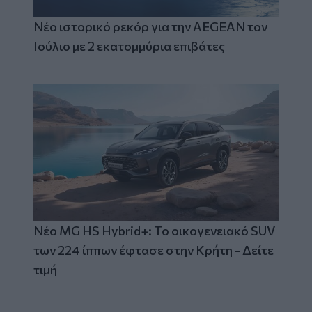
Νέο ιστορικό ρεκόρ για την AEGEAN τον
Ιούλιο με 2 εκατομμύρια επιβάτες
Νέο MG HS Hybrid+: Το οικογενειακό SUV
των 224 ίππων έφτασε στην Κρήτη - Δείτε
τιμή