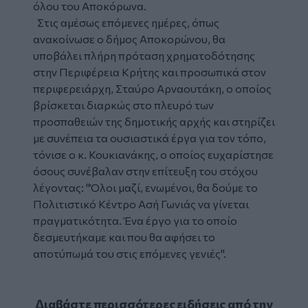
όλου του Αποκόρωνα.
Στις αμέσως επόμενες ημέρες, όπως
ανακοίνωσε ο δήμος Αποκορώνου, θα
υποβάλει πλήρη πρόταση χρηματοδότησης
στην Περιφέρεια Κρήτης και προσωπικά στον
περιφερειάρχη, Σταύρο Αρναουτάκη, ο οποίος
βρίσκεται διαρκώς στο πλευρό των
προσπαθειών της δημοτικής αρχής και στηρίζει
με συνέπεια τα ουσιαστικά έργα για τον τόπο,
τόνισε ο κ. Κουκιανάκης, ο οποίος ευχαρίστησε
όσους συνέβαλαν στην επίτευξη του στόχου
λέγοντας: "Όλοι μαζί, ενωμένοι, θα δούμε το
Πολιτιστικό Κέντρο Ασή Γωνιάς να γίνεται
πραγματικότητα. Ένα έργο για το οποίο
δεσμευτήκαμε και που θα αφήσει το
αποτύπωμά του στις επόμενες γενιές".
Διαβάστε περισσότερες ειδήσεις από την