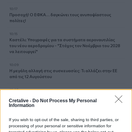
10:17
Προσοχή! Ο ΕΦΚΑ… δαγκώνει τους ανυποψίαστους
πολίτες!
10:15
Καστέλι: Υπογραφές για τα συστήματα αεροναυτιλίας
του νέου αεροδρομίου - "Στόχος τον Νοέμβριο του 2028
να λειτουργεί"
10:09
Η μεγάλη αλλαγή στις συσκευασίες: Τι αλλάζει στην ΕΕ
από τις 12 Αυγούστου
10:07
Τι θα δούμε στα Κηποθέατρα Ηρακλείου το
Cretalive -
Do Not Process My Personal
Σαββατοκύριακο
Information
10:00
If you wish to opt-out of the sale, sharing to third parties, or
«Το Δικαίωμα» γίνεται λογοτεχνία: Ο Δήμος Αγίου
processing of your personal or sensitive information for
Νικολάου προκηρύσσει τον 33ο Πανελλήνιο Λογοτεχνικό