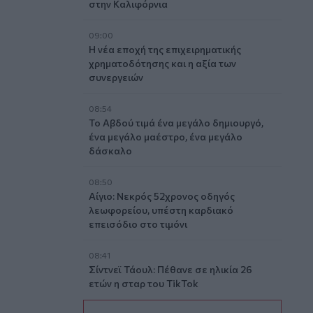
στην Καλιφόρνια
09:00
Η νέα εποχή της επιχειρηματικής
χρηματοδότησης και η αξία των
συνεργειών
08:54
Το Αβδού τιμά ένα μεγάλο δημιουργό,
ένα μεγάλο μαέστρο, ένα μεγάλο
δάσκαλο
08:50
Αίγιο: Νεκρός 52χρονος οδηγός
λεωφορείου, υπέστη καρδιακό
επεισόδιο στο τιμόνι
08:41
Σίντνεϊ Τάουλ: Πέθανε σε ηλικία 26
ετών η σταρ του TikTok