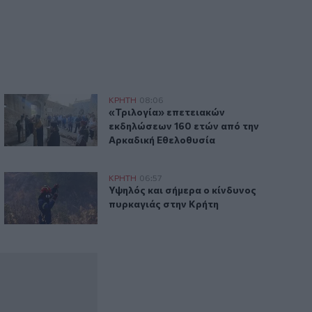
(βίντεο)
«Τριλογία» επετειακών εκδηλώσεων 160 ετών από την Αρκ
ΚΡΗΤΗ
08:06
λέβει την παράσταση (βίντεο)
«Τριλογία» επετειακών εκδηλώσεων 16
«Τριλογία» επετειακών
εκδηλώσεων 160 ετών από την
Αρκαδική Εθελοθυσία
ές για τα Συστήματα Αεροναυτιλίας
Υψηλός και σήμερα ο κίνδυνος πυρκαγιάς στην Κρήτη
ΚΡΗΤΗ
06:57
: Σήμερα οι υπογραφές για τα Συστήματα Αεροναυτιλίας
Υψηλός και σήμερα ο κίνδυνος πυρκαγι
Υψηλός και σήμερα ο κίνδυνος
πυρκαγιάς στην Κρήτη