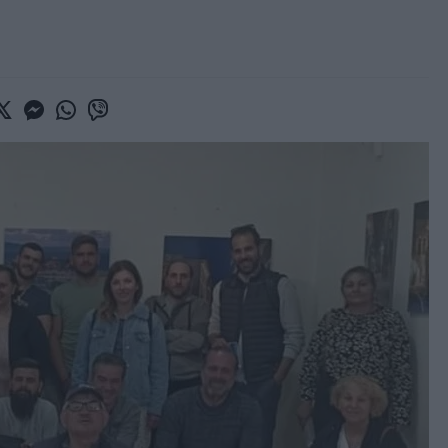
book
witter
Messenger
Whatsapp
Viber