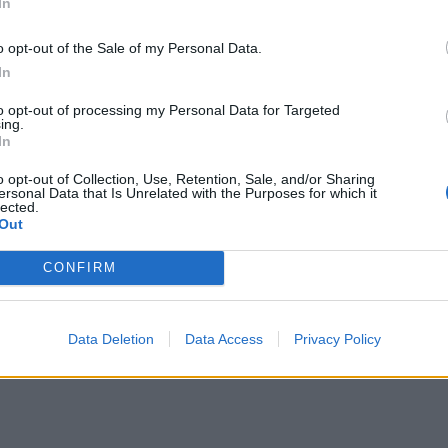
In
o opt-out of the Sale of my Personal Data.
In
to opt-out of processing my Personal Data for Targeted
ing.
In
o opt-out of Collection, Use, Retention, Sale, and/or Sharing
ersonal Data that Is Unrelated with the Purposes for which it
lected.
πό την
Κρήτη
και το
Ρέθυμνο
Out
Επιτροπή στον Άγιο Νικόλαο
CONFIRM
ασμοί για τα κουνούπια
Κυριακή
Data Deletion
Data Access
Privacy Policy