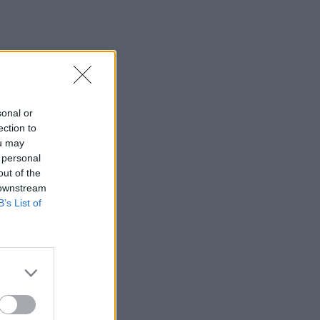
160 ετών από την Αρκαδική Εθελοθυσία
07:59
Τα πρωτοσέλιδα των εφημερίδων
07:52
Σεισμός 5,8 βαθμών στις δυτικές
sonal or
Φιλιππίνες
ection to
ou may
07:45
 personal
Φωτιά τα ξημερώματα στη Σητεία - Η
out of the
δεύτερη μέσα σε ένα 24ωρο
 downstream
B’s List of
07:37
Σαουδική Αραβία, Τουρκία και Πακιστάν
υπογράφουν αμυντική συμφωνία
07:31
Σήμερα η δεύτερη πληρωμή των
δικαιούχων του Λογαριασμού Αγροτικής
Εστίας