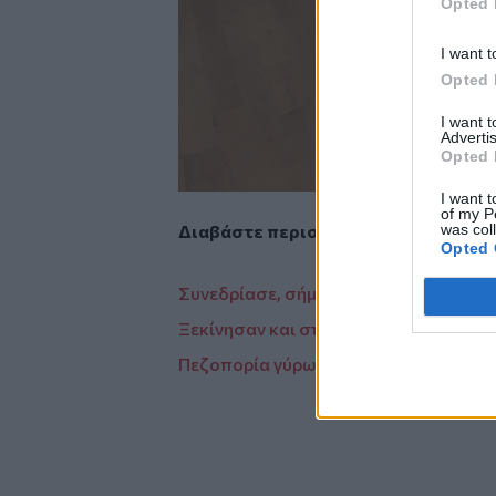
Opted 
I want t
Opted 
I want 
Advertis
Opted 
I want t
of my P
was col
Διαβάστε περισσότερες ειδήσεις α
Opted 
Συνεδρίασε, σήμερα, η Διακομματική 
Ξεκίνησαν και στο νομό Χανίων οι ψεκ
Πεζοπορία γύρω από τη Νεάπολη, την 