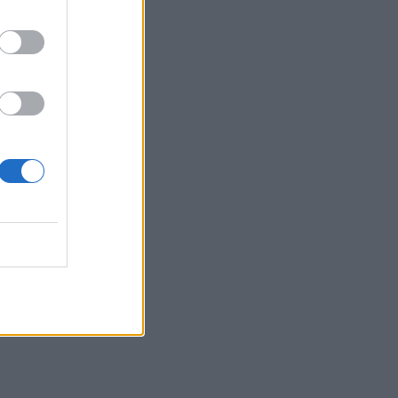
07:25
Εορτολόγιο: Ποιοι γιορτάζουν σήμερα 7
Αυγούστου
07:17
Νέο Διεθνές Αεροδρόμιο Ηρακλείου:
Σήμερα οι υπογραφές για τα Συστήματα
Αεροναυτιλίας
07:10
Ταϋλάνδη: Μαθητής άνοιξε πυρ μέσα σε
σχολείο – Αναφορές για νεκρούς
07:03
Υπόθεση Marfin: Ενώπιον της
Δικαιοσύνης σήμερα η 46χρονη
κατηγορούμενη για τη φονική επίθεση