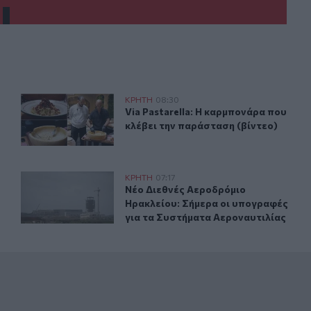
λτέμια έως 8 μποφόρ
Via Pastarella: Η καρμπονάρα που κλέβει την παράσταση 
ΚΡΗΤΗ
08:30
Κρήτη και μελτέμια έως 8 μποφόρ
Via Pastarella: Η καρμπονάρα που κ
Via Pastarella: Η καρμπονάρα που
κλέβει την παράσταση (βίντεο)
η μέσα σε ένα 24ωρο
Νέο Διεθνές Αεροδρόμιο Ηρακλείου: Σήμερα οι υπογραφ
ΚΡΗΤΗ
07:17
 - Η δεύτερη μέσα σε ένα 24ωρο
Νέο Διεθνές Αεροδρόμιο Ηρακλείου
Νέο Διεθνές Αεροδρόμιο
Ηρακλείου: Σήμερα οι υπογραφές
για τα Συστήματα Αεροναυτιλίας