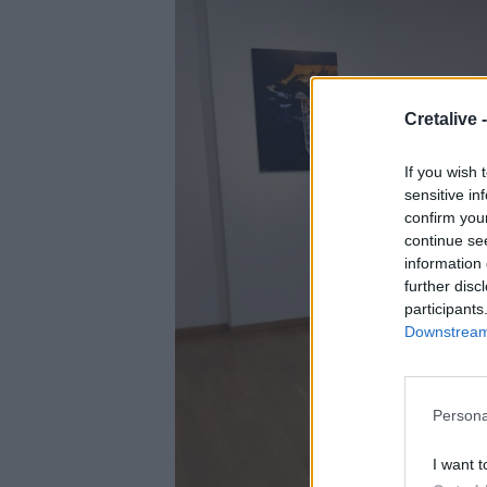
Cretalive 
If you wish 
sensitive in
confirm you
continue se
information 
further disc
participants
Downstream 
Persona
I want t