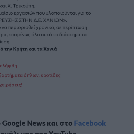
και Χ. Τρικούπη.
ίσιο εργασιών που υλοποιούνται για το
ΡΕΥΣΗΣ ΣΤΗΝ Δ.Ε. ΧΑΝΙΩΝ».
ό να περιορισθεί χρονικά, σε περίπτωση
ρα, επομένως όλο αυτό το διάστημα τα
ίεση.
πό την
Κρήτη
και τα
Χανιά
νελήφθη
 εξαρτήματα όπλων, κροτίδες
χειρήσεις!
ο
Google News
και στο
Facebook
κανάλι μας στο
YouTube