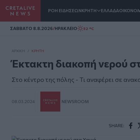
ΡΟΗ ΕΙΔΗΣΕΩΝ
ΚΡΗΤΗ
ΕΛΛΑΔΑ
ΟΙΚΟΝΟΜ
Homepage
ΣAΒΒΑΤΟ 8.8.2026
/
ΗΡΑΚΛΕΙΟ
32 °C
ΑΡΧΙΚΗ
/
ΚΡΉΤΗ
Έκτακτη διακοπή νερού σ
Στο κέντρο της πόλης - Τι αναφέρει σε ανα
08.03.2024
NEWSROOM
SHARE:
Face
T