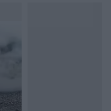
Τρεις νεκροί, μεταξύ των οποίων ένα
παιδί
08:49
Μηχανολογικό: 4.700 νέα οχήματα στο
Ηράκλειο - Σάββατο στο γραφείο για να
μην περιμένουν οι πολίτες