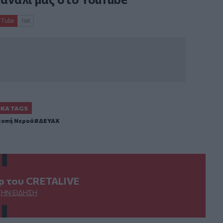
ΙΚΆ TAGS
κοπή Νερού
ΔΕΥΑΧ
ερ του CRETALIVE
ΤΗΝ ΕΊΔΗΣΗ