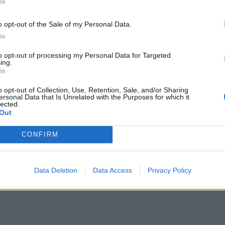
In
o opt-out of the Sale of my Personal Data.
In
to opt-out of processing my Personal Data for Targeted
ing.
In
o opt-out of Collection, Use, Retention, Sale, and/or Sharing
ersonal Data that Is Unrelated with the Purposes for which it
lected.
Out
CONFIRM
tarella: Η καρμπονάρα
Caravel: Η νέα πολυτέλει
βει την παράσταση
βρίσκεται στις εμπειρίες
)
αξίζουν
Data Deletion
Data Access
Privacy Policy