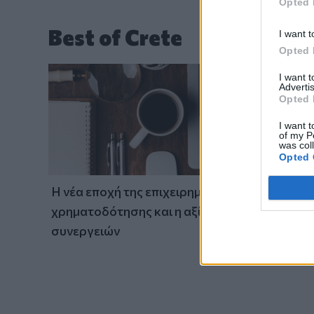
Opted 
Best of Crete
I want t
Opted 
I want 
Advertis
Opted 
I want t
of my P
was col
Opted 
Η νέα εποχή της επιχειρηματικής
Via Pas
χρηματοδότησης και η αξία των
που κλέ
συνεργειών
(βίντεο