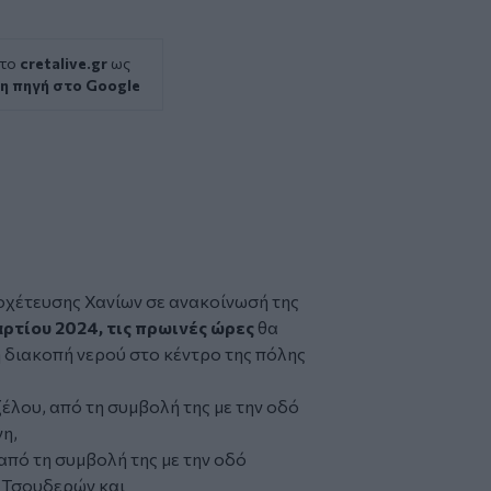
 το
cretalive.gr
ως
η πηγή στο Google
οχέτευσης Χανίων
σε ανακοίνωσή της
ρτίου 2024, τις πρωινές ώρες
θα
η
διακοπή νερού
στο κέντρο της πόλης
ζέλου, από τη συμβολή της με την οδό
η,
από τη συμβολή της με την οδό
ό Τσουδερών και