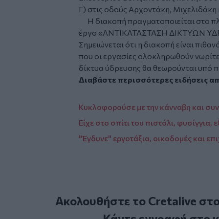
Γ) στις οδούς Αρχοντάκη, Μιχελιδάκη 
Η διακοπή πραγματοποιείται στο πλα
έργο «ΑΝΤΙΚΑΤΑΣΤΑΣΗ ΔΙΚΤΥΩΝ ΥΔ
Σημειώνεται ότι η διακοπή είναι πιθαν
που οι εργασίες ολοκληρωθούν νωρίτε
δίκτυα ύδρευσης θα θεωρούνται υπό π
Διαβάστε περισσότερες ειδήσεις α
Κυκλοφορούσε με την κάνναβη και συ
Είχε στο σπίτι του πιστόλι, φυσίγγια,
"Έγδυνε" εργοτάξια, οικοδομές και επι
Ακολουθήστε το Cretalive στ
Κάντε εγγραφή στο 