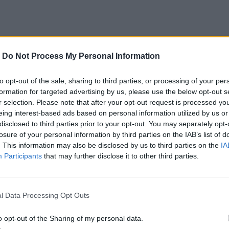
ο σημείο
Άγιος Νικόλαος: Πρόσκληση συμμετοχής στα «Κρητικά
ΚΡΗΤΗ
10:19
-
Do Not Process My Personal Information
1χρονης από δύσβατο σημείο
Άγιος Νικόλαος: Πρόσκληση συμμε
Άγιος Νικόλαος: Πρόσκληση
συμμετοχής στα «Κρητικά
Μαγειρέματα»
to opt-out of the sale, sharing to third parties, or processing of your per
formation for targeted advertising by us, please use the below opt-out s
r selection. Please note that after your opt-out request is processed y
eing interest-based ads based on personal information utilized by us or
όδιση της κυκλοφορίας
Ρέθυμνο: Μήνυμα αισιοδοξίας από τον τουρισμό μετά τι
ΚΡΗΤΗ
09:46
disclosed to third parties prior to your opt-out. You may separately opt-
 πελατών και παρεμπόδιση της κυκλοφορίας
Ρέθυμνο: Μήνυμα αισιοδοξίας από τ
Ρέθυμνο: Μήνυμα αισιοδοξίας
losure of your personal information by third parties on the IAB’s list of
από τον τουρισμό μετά τις
. This information may also be disclosed by us to third parties on the
IA
πυρκαγιές στο νότο
Participants
that may further disclose it to other third parties.
l Data Processing Opt Outs
o opt-out of the Sharing of my personal data.