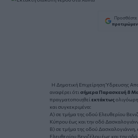
Προσθέστε
προτιμώμεν
Η
Δημοτική Επιχείρηση Ύδρευσης Απ
αναφέρει ότι
σήμερα Παρασκευή 8 Μα
πραγματοποιηθεί
εκτάκτως
ολιγόωρ
και συγκεκριμένα:
Α) σε τμήμα της οδού Ελευθερίου Βενι
Κύπρου έως και την οδό Δασκαλογιάνν
Β) σε τμήμα της οδού
Δασκαλογιάννη, 
Ελευθερίου Βενιζέλου έως και την οδ