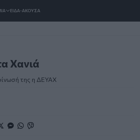
ΙΑ
ΕΙΔΑ-ΑΚΟΥΣΑ
τα Χανιά
κοίνωσή της η ΔΕΥΑΧ
book
witter
Messenger
Whatsapp
Viber