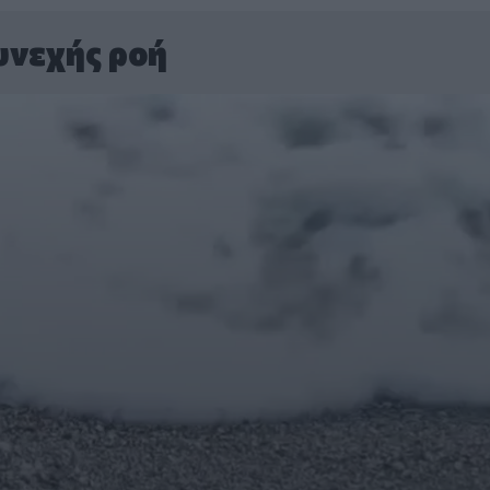
υνεχής ροή