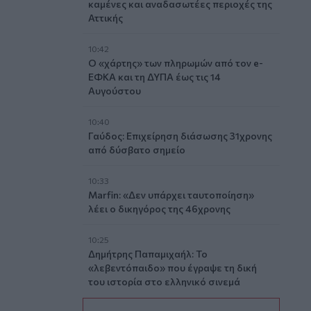
καμένες και αναδασωτέες περιοχές της
Αττικής
10:42
Ο «χάρτης» των πληρωμών από τον e-
ΕΦΚΑ και τη ΔΥΠΑ έως τις 14
Αυγούστου
10:40
Γαύδος: Επιχείρηση διάσωσης 31χρονης
από δύσβατο σημείο
10:33
Marfin: «Δεν υπάρχει ταυτοποίηση»
λέει ο δικηγόρος της 46χρονης
10:25
Δημήτρης Παπαμιχαήλ: Το
«λεβεντόπαιδο» που έγραψε τη δική
του ιστορία στο ελληνικό σινεμά
(video)