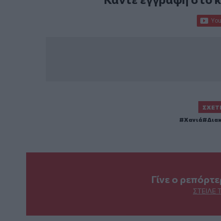
ΣΧΕΤ
Χανιά
Δια
Γίνε ο ρεπόρτ
ΣΤΕΊΛΕ 