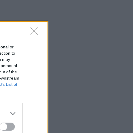
η 46χρονη κατηγορούμενη για
εμπρησμό
22:30
Αυτές είναι οι πιο επικίνδυνες
εβδομάδες για μεγάλες πυρκαγιές
sonal or
22:21
ection to
Χρήστος Δάντης: «Δεν περίμενα την
ou may
αχαριστία, 22 χρόνια μετά και
 personal
συνάδελφοι προσπαθούν να ξεχάσουν
out of the
ότι έγραψα αυτό το τραγούδι»
 downstream
B’s List of
22:14
Ξεκινούν τα δοκιμαστικά δρομολόγια
της επέκτασης του Μετρό
Θεσσαλονίκης
22:05
Τζόκερ: Αυτοί είναι οι τυχεροί αριθμοί
που κερδίζουν πάνω από 2 εκατ. ευρώ