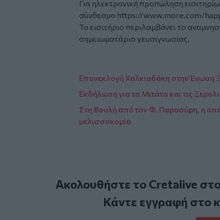
Για ηλεκτρονική προπώληση εισιτηρίων
σύνδεσμο
https://www.more.com/happ
Το εισιτήριο περιλαμβάνει το αναμνησ
σημειωματάριο γευσιγνωσίας.
Επανεκλογή Χαλκιαδάκη στην Ένωση 
Εκδήλωση για τα Μιτάτα και τις Ξερολ
Στη Βουλή από τον Φ. Παρασύρη, η από
μελισσοκομία
Ακολουθήστε το Cretalive στ
Κάντε εγγραφή στο 