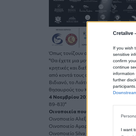
Cretalive 
If you wish 
Όπως τονίζουν οι διοργανωτές:
sensitive in
"Θα έχετε μια μοναδική ευκαιρία να δ
confirm you
continue se
κρητικές και διεθνείς ποικιλίες, νέες 
information 
από κοντά τους ανθρώπους πίσω από τ
further disc
Βιδιανό, το Λιάτικο, το Θραψαθήρι, τ
participants
θησαυρούς του Κρητικού Αμπελώνα. Το
Downstream 
4 Νοεμβρίου 2024 στο
Athenaeum Int
89-83)
"
Οινοποιεία που συμμετέχουν στα Οι
Persona
Οινοποιείο Αλεξάκη
Οινοποιείο Αμαργιωτάκη
I want t
Οινοποιείο Silva – Δασκαλάκη