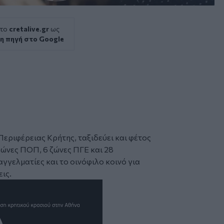
 το
cretalive.gr
ως
η πηγή στο Google
Περιφέρειας Κρήτης, ταξιδεύει και φέτος
7 ζώνες ΠΟΠ, 6 ζώνες ΠΓΕ και 28
γγελματίες και το οινόφιλο κοινό για
εις.