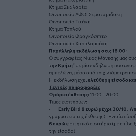
Κτήμα Σκαλαρέα
Οινοποιείο ΑΦΟΙ Στραταριδάκη
Οινοποιείο Τιτάκη
Κτήμα Τοπλού
Οινοποιείο Φραγκόσπιτο
Οινοποιείο Χαραλαμπάκη
Παράλληλη εκδήλωση στις 18.00:
Ο συγγραφέας Νίκος Μάνεσης μας συσ
την Κρήτη”
σε μία εκδήλωση που αναφέ
αμπελώνα, μέσα από τα χιλιόμετρα που 
Η εκδήλωση έχει
ελεύθερη είσοδο και
Γενικές πληροφορίες
Ωράριο έκθεσης:
11:00 - 20:00
Τιμές εισιτηρίων:
·
Early Bird 8 ευρώ μέχρι 30/10. Α
γραμματεία της έκθεσης). Ενιαία είσο
6 ευρώ
φοιτητικό εισιτήριο (με επίδει
την είσοδο)