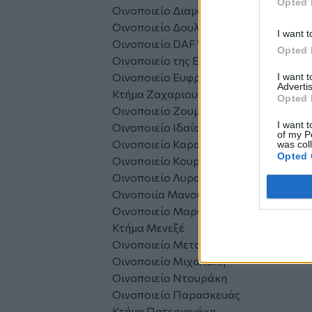
Opted 
Οινοποιείο Διαμαντάκη
Οινοποιείο Δουλουφάκη
I want t
Οινοποιείο DAF Wines by Δουλουφάκη
Opted 
Οινοποιείο της ΕΑΣΗ
Οινοποιείο Ευφροσύνη
I want 
Advertis
Κτήμα Ζαχαριουδάκη
Opted 
Οινοποιείο Ζουμπεράκη
I want t
Οινοποιείο Ιδαία Οινοποιητική
of my P
Οινοποιείο Καραβιτάκη
was col
Opted 
Οινοποιείο Κουρκουλού
Οινοποιείο Λυραράκη
Οινοποιία Μανουσάκη
Οινοποιείο Μαραγκάκη
Κτήμα Μενεξέ
Οινοποιείο Μεταξάρη
Οινοποιείο Μιχαλάκη
Οινοποιείο Ντουράκη
Οινοποιείο Παρασκευάς
Κτήμα Πατεριανάκη