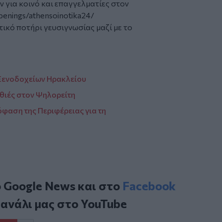
 για κοινό και επαγγελματίες στον
enings/athensoinotika24/
τικό ποτήρι γευσιγνωσίας μαζί με το
Ξενοδοχείων Ηρακλείου
ιθιές στον Ψηλορείτη
φαση της Περιφέρειας για τη
ο
Google News
και στο
Facebook
κανάλι μας στο
YouTube