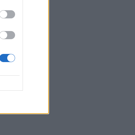
21:56
Συρία: Βόμβα εξερράγη σε λεωφορείο
κοντά στη Δαμασκό – Τουλάχιστον 2
νεκροί και 13 τραυματίες
21:43
Απίστευτο περιστατικό σε αγώνα
μπέιζμπολ: Μπαστούνι παίκτη
εκτοξεύτηκε στις κερκίδες και
τραυμάτισε θεατή - Δείτε βίντεο
21:30
Γκουτέρες: Άμεσος τερματισμός των
επιθέσεων κατά αμάχων σε Ουκρανία
και Ρωσία
21:26
Αδιάκοπες οι ροές μεταναστών στην
Κρήτη: Νέα «καραβιά» στον
Τσούτσουρα - Ανάμεσά τους γυναίκες
και μικρά παιδιά