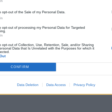
In
o opt-out of the Sale of my Personal Data.
 Φερενίκη
In
to opt-out of processing my Personal Data for Targeted
ing.
In
o opt-out of Collection, Use, Retention, Sale, and/or Sharing
ersonal Data that Is Unrelated with the Purposes for which it
lected.
Out
CONFIRM
Data Deletion
Data Access
Privacy Policy