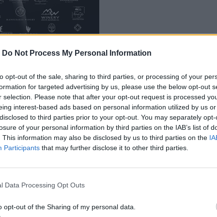
-
Do Not Process My Personal Information
to opt-out of the sale, sharing to third parties, or processing of your per
formation for targeted advertising by us, please use the below opt-out s
οκιμάσετε πάνω από 300 ετικέτες από
r selection. Please note that after your opt-out request is processed y
eing interest-based ads based on personal information utilized by us or
και παλιές εσοδείες, αλλά και να γνωρίσετε
disclosed to third parties prior to your opt-out. You may separately opt-
ην «ετικέτα». Ανακαλύψτε μαζί μας το
losure of your personal information by third parties on the IAB’s list of
ο Ρωμέικο, τη Βηλάνα και άλλους
. This information may also be disclosed by us to third parties on the
IA
 ραντεβού μας έχει δοθεί
την
Δευτέρα
Participants
that may further disclose it to other third parties.
erContinental Athens Hotel
(Λ. Συγγρού
Νοτικά:
l Data Processing Opt Outs
o opt-out of the Sharing of my personal data.