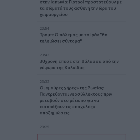
στην Ιαπωνία: Γιατροί προστατεύουν με
τα σώματά τους ασθενή την ώρα του
χειρουργείου
23:54
Τραμπ: Ο πόλεμος με το Ιράν "θα
τελειώσει σύντομα"
23:43
30χρονη έπεσε στη θάλασσα από την
γέφυρα της Χαλκίδας
23:32
Οι «μαύρες χήρες» της Ρωσίας:
Παντρεύονται νεοσύλλεκτους πριν
μεταβούν στο μέτωπο για να
εισπράξουν τις «παχυλές»
αποζημιώσεις
23:25
Ρόδος: Έσπασε ο κάβος και τραυμάτισε
ναυτικό