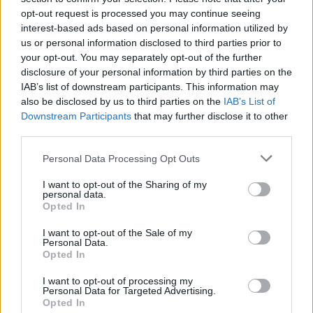
πρόληψη του πνιγμού
opt-out request is processed you may continue seeing
interest-based ads based on personal information utilized by
00:00
us or personal information disclosed to third parties prior to
Ανατριχιαστικό βίντεο από τον σεισμό στην Ιαπωνία:
your opt-out. You may separately opt-out of the further
Γιατροί προστατεύουν με τα σώματά τους ασθενή την
disclosure of your personal information by third parties on the
ώρα του χειρουργείου
IAB’s list of downstream participants. This information may
also be disclosed by us to third parties on the
IAB’s List of
23:54
Downstream Participants
that may further disclose it to other
Τραμπ: Ο πόλεμος με το Ιράν "θα τελειώσει σύντομα"
third parties.
23:43
Personal Data Processing Opt Outs
30χρονη έπεσε στη θάλασσα από την γέφυρα της
Χαλκίδας
I want to opt-out of the Sharing of my
personal data.
Opted In
23:32
Οι «μαύρες χήρες» της Ρωσίας: Παντρεύονται
I want to opt-out of the Sale of my
νεοσύλλεκτους πριν μεταβούν στο μέτωπο για να
Personal Data.
εισπράξουν τις «παχυλές» αποζημιώσεις
Opted In
I want to opt-out of processing my
23:25
Personal Data for Targeted Advertising.
Ρόδος: Έσπασε ο κάβος και τραυμάτισε ναυτικό
Opted In