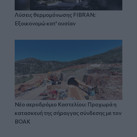
Λύσεις θερμομόνωσης FIBRAN:
Εξοικονομώ κατ' ουσίαν
Νέο αεροδρόμιο Καστελίου: Προχωρά η
κατασκευή της σήραγγας σύνδεσης με τον
ΒΟΑΚ