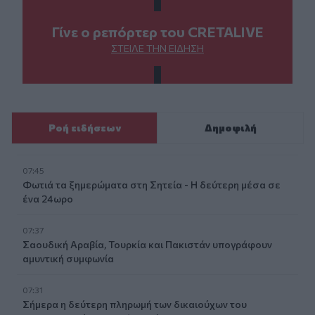
Γίνε ο ρεπόρτερ του CRETALIVE
ΣΤΕΊΛΕ ΤΗΝ ΕΊΔΗΣΗ
Ροή ειδήσεων
Δημοφιλή
07:45
Φωτιά τα ξημερώματα στη Σητεία - Η δεύτερη μέσα σε
ένα 24ωρο
07:37
Σαουδική Αραβία, Τουρκία και Πακιστάν υπογράφουν
αμυντική συμφωνία
07:31
Σήμερα η δεύτερη πληρωμή των δικαιούχων του