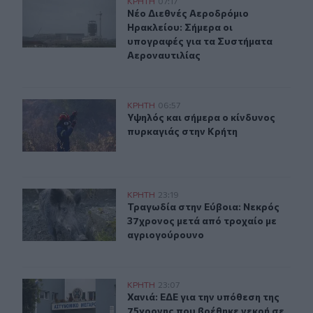
Νέο Διεθνές Αεροδρόμιο Ηρακλείου: Σήμερα οι υπογρα
ΚΡΗΤΗ
07:17
Νέο Διεθνές Αεροδρόμιο Ηρακλείου
Νέο Διεθνές Αεροδρόμιο
Ηρακλείου: Σήμερα οι
υπογραφές για τα Συστήματα
Αεροναυτιλίας
Υψηλός και σήμερα ο κίνδυνος πυρκαγιάς στην Κρήτη
ΚΡΗΤΗ
06:57
Υψηλός και σήμερα ο κίνδυνος πυρ
Υψηλός και σήμερα ο κίνδυνος
πυρκαγιάς στην Κρήτη
Τραγωδία στην Εύβοια: Νεκρός 37χρονος μετά από τρο
ΚΡΗΤΗ
23:19
Τραγωδία στην Εύβοια: Νεκρός 37χ
Τραγωδία στην Εύβοια: Νεκρός
37χρονος μετά από τροχαίο με
αγριογούρουνο
Χανιά: ΕΔΕ για την υπόθεση της 75χρονης που βρέθηκε 
ΚΡΗΤΗ
23:07
Χανιά: ΕΔΕ για την υπόθεση της 75
Χανιά: ΕΔΕ για την υπόθεση της
75χρονης που βρέθηκε νεκρή σε