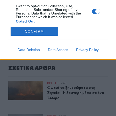
I want to opt-out of Collection, Use,
23:19
Retention, Sale, and/or Sharing of my
Τραγωδία στην Εύβοια: Νεκρός 37χρονος μετά από
Personal Data that Is Unrelated with the
τροχαίο με αγριογούρουνο
Purposes for which it was collected.
Opted Out
CONFIRM
ΠΕΡΙΣΣΟΤΕΡΑ
Data Deletion
Data Access
Privacy Policy
ΣΧΕΤΙΚA AΡΘΡΑ
Λασίθι: Φωτιά τα ξημερώματα στη Σητεία - Η δεύτερη μ
ΚΡΗΤΗ
07:45
Φωτιά τα ξημερώματα στη Σητεία - 
Φωτιά τα ξημερώματα στη
Σητεία - Η δεύτερη μέσα σε ένα
24ωρο