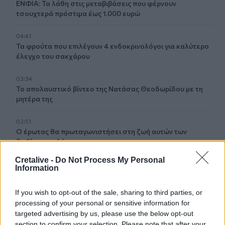
ΕΝΦΙΑ: Τα λάθη στις μεταβιβάσεις που φέρνουν
τσουχτερά πρόστιμα έως 1.000 ευρώ
04:41
Τα φρούτα που επιλέγουν 4 ενδοκρινολόγοι για καλύτερο
έλεγχο του σακχάρου
03:34
Το απολαυστικό βίντεο της Νατάσας Θεοδωρίδου με τη
μητέρα της
02:51
Ο έρωτας θα πρωταγωνιστήσει στη ζωή αυτών των
ζωδίων τον Αύγουστο
Cretalive -
Do Not Process My Personal
01:42
Information
Καύσωνας στο γραφείο: Πόσο μπορεί να χαλαρώσει το
dress code
If you wish to opt-out of the sale, sharing to third parties, or
processing of your personal or sensitive information for
00:31
targeted advertising by us, please use the below opt-out
Παιδιά στην πισίνα: 6 απαράβατοι κανόνες για την
section to confirm your selection. Please note that after your