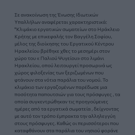
Σε ανακοίνωση της Ένωσης Ιδιωτικών
Υπαλλήλων αναφέρεται χαρακτηριστικά:
"Κλιμάκιο εργατικών σωματείων στο Ηράκλειο
Κρήτης με επικεφαλής τον Βαγγέλη Σοφίου,
μέλος της διοίκησης του Εργατικού Κέντρου
Ηρακλείου βρέθηκε χθες το μεσημέρι στον
χώρο του « Παλιού Ψυγείου» στο λιμάνι
Ηρακλείου, οπού λειτουργεί προσωρινά ως
χώρος φιλοξενίας των ξεριζωμένων που
φτάνουν στα νότια παράλια του νομού. Το
κλιμάκιο των εργαζομένων παρέδωσε μια
ποσότητα παπουτσιών για τους πρόσφυγες , τα
οποία συγκεντρώθηκαν τις προηγούμενες
ημέρες από τα εργατικά σωματεία , δείχνοντας
με αυτό τον τρόπο έμπρακτα την αλληλεγγύη
στους πρόσφυγες. Καθώς οι περισσότεροι που
καταφθάνουν στα παράλια του νησιού φοράνε