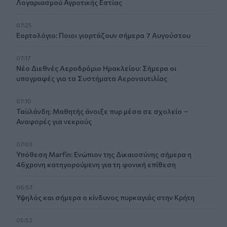
Λογαριασμού Αγροτικής Εστίας
07:25
Εορτολόγιο: Ποιοι γιορτάζουν σήμερα 7 Αυγούστου
07:17
Νέο Διεθνές Αεροδρόμιο Ηρακλείου: Σήμερα οι
υπογραφές για τα Συστήματα Αεροναυτιλίας
07:10
Ταϋλάνδη: Μαθητής άνοιξε πυρ μέσα σε σχολείο –
Αναφορές για νεκρούς
07:03
Υπόθεση Marfin: Ενώπιον της Δικαιοσύνης σήμερα η
46χρονη κατηγορούμενη για τη φονική επίθεση
06:57
Υψηλός και σήμερα ο κίνδυνος πυρκαγιάς στην Κρήτη
05:52