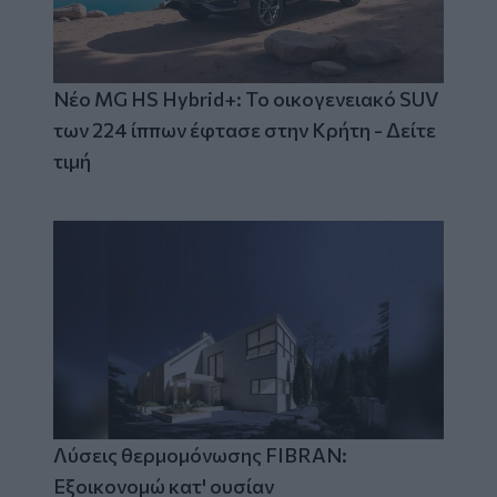
Νέο MG HS Hybrid+: Το οικογενειακό SUV
των 224 ίππων έφτασε στην Κρήτη - Δείτε
τιμή
Λύσεις θερμομόνωσης FIBRAN:
Εξοικονομώ κατ' ουσίαν