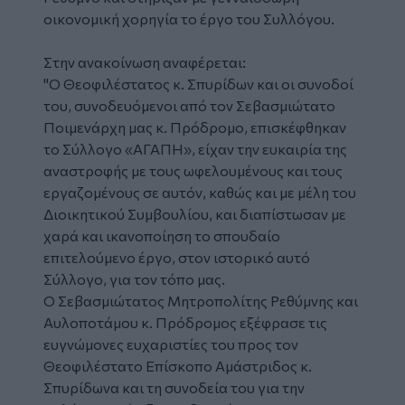
οικονομική χορηγία το έργο του Συλλόγου.
Στην ανακοίνωση αναφέρεται:
"Ο Θεοφιλέστατος κ. Σπυρίδων και οι συνοδοί
του, συνοδευόμενοι από τον Σεβασμιώτατο
Ποιμενάρχη μας κ. Πρόδρομο, επισκέφθηκαν
το Σύλλογο «ΑΓΑΠΗ», είχαν την ευκαιρία της
αναστροφής με τους ωφελουμένους και τους
εργαζομένους σε αυτόν, καθώς και με μέλη του
Διοικητικού Συμβουλίου, και διαπίστωσαν με
χαρά και ικανοποίηση το σπουδαίο
επιτελούμενο έργο, στον ιστορικό αυτό
Σύλλογο, για τον τόπο μας.
Ο Σεβασμιώτατος Μητροπολίτης Ρεθύμνης και
Αυλοποτάμου κ. Πρόδρομος εξέφρασε τις
ευγνώμονες ευχαριστίες του προς τον
Θεοφιλέστατο Επίσκοπο Αμάστριδος κ.
Σπυρίδωνα και τη συνοδεία του για την