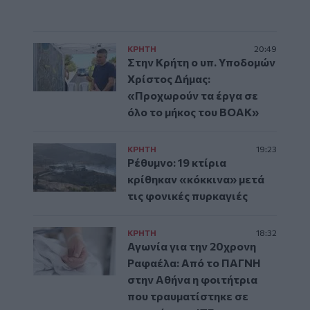
ΚΡΗΤΗ
20:49
Στην Κρήτη ο υπ. Υποδομών
Χρίστος Δήμας:
«Προχωρούν τα έργα σε
όλο το μήκος του ΒΟΑΚ»
ΚΡΗΤΗ
19:23
Ρέθυμνο: 19 κτίρια
κρίθηκαν «κόκκινα» μετά
τις φονικές πυρκαγιές
ΚΡΗΤΗ
18:32
Αγωνία για την 20χρονη
Ραφαέλα: Από το ΠΑΓΝΗ
στην Αθήνα η φοιτήτρια
που τραυματίστηκε σε