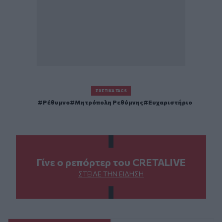
ΣΧΕΤΙΚΆ TAGS
Ρέθυμνο
Μητρόπολη Ρεθύμνης
Ευχαριστήριο
Γίνε ο ρεπόρτερ του CRETALIVE
ΣΤΕΊΛΕ ΤΗΝ ΕΊΔΗΣΗ