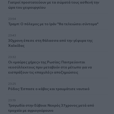
Γιατροί προστατεύουν με τα σώματά τους ασθενή την
ώρα του χειρουργείου
23:54
Τραμπ: Ο πόλεμος με το Ιράν "θα τελειώσει σύντομα"
23:43
30χρονη έπεσε στη θάλασσα από την γέφυρα της
Χαλκίδας
23:32
Οι «μαύρες χήρες» της Ρωσίας: Παντρεύονται
νεοσύλλεκτους πριν μεταβούν στο μέτωπο για να
εισπράξουν τις «παχυλές» αποζημιώσεις
23:25
Ρόδος: Έσπασε ο κάβος και τραυμάτισε ναυτικό
23:19
Τραγωδία στην Εύβοια: Νεκρός 37χρονος μετά από
τροχαίο με αγριογούρουνο