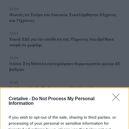
23:09
Φωτιές σε Σκύρο και Λακωνία: Συνελήφθησαν 63χρονη
και 71χρονος
23:07
Χανιά: ΕΔΕ για την υπόθεση της 75χρονης που βρέθηκε
νεκρή σε χωράφι
23:00
Ιταλία: Στη Νάπολη καταγράφηκε θερμοκρασία-ρεκόρ 48
βαθμών
22:32
Υπόθεση Marfin: Έφθασε στην Ελλάδα η 46χρονη
κατηγορούμενη για εμπρησμό
Cretalive -
Do Not Process My Personal
Information
22:30
Αυτές είναι οι πιο επικίνδυνες εβδομάδες για μεγάλες
If you wish to opt-out of the sale, sharing to third parties, or
πυρκαγιές
processing of your personal or sensitive information for