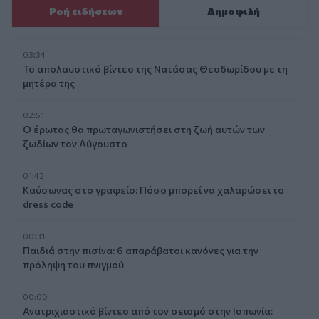
Ροή ειδήσεων
Δημοφιλή
03:34
Το απολαυστικό βίντεο της Νατάσας Θεοδωρίδου με τη
μητέρα της
02:51
Ο έρωτας θα πρωταγωνιστήσει στη ζωή αυτών των
ζωδίων τον Αύγουστο
01:42
Καύσωνας στο γραφείο: Πόσο μπορεί να χαλαρώσει το
dress code
00:31
Παιδιά στην πισίνα: 6 απαράβατοι κανόνες για την
πρόληψη του πνιγμού
00:00
Ανατριχιαστικό βίντεο από τον σεισμό στην Ιαπωνία: