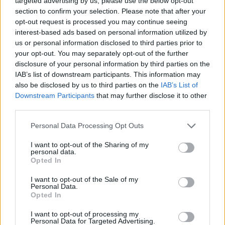
targeted advertising by us, please use the below opt-out
22:21
section to confirm your selection. Please note that after your
Χρήστος Δάντης: «Δεν περίμενα την αχαριστία, 22 χρόνια
opt-out request is processed you may continue seeing
μετά και συνάδελφοι προσπαθούν να ξεχάσουν ότι
interest-based ads based on personal information utilized by
έγραψα αυτό το τραγούδι»
us or personal information disclosed to third parties prior to
your opt-out. You may separately opt-out of the further
22:14
disclosure of your personal information by third parties on the
Ξεκινούν τα δοκιμαστικά δρομολόγια της επέκτασης του
IAB’s list of downstream participants. This information may
Μετρό Θεσσαλονίκης
also be disclosed by us to third parties on the
IAB’s List of
Downstream Participants
that may further disclose it to other
22:05
third parties.
Τζόκερ: Αυτοί είναι οι τυχεροί αριθμοί που κερδίζουν
πάνω από 2 εκατ. ευρώ
Personal Data Processing Opt Outs
21:56
I want to opt-out of the Sharing of my
personal data.
Συρία: Βόμβα εξερράγη σε λεωφορείο κοντά στη
Opted In
Δαμασκό – Τουλάχιστον 2 νεκροί και 13 τραυματίες
I want to opt-out of the Sale of my
21:43
Personal Data.
Απίστευτο περιστατικό σε αγώνα μπέιζμπολ: Μπαστούνι
Opted In
παίκτη εκτοξεύτηκε στις κερκίδες και τραυμάτισε θεατή
I want to opt-out of processing my
- Δείτε βίντεο
Personal Data for Targeted Advertising.