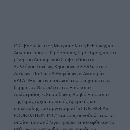
Ο Σεβασμιώτατος Μητροπολίτης Ρεθύμνης και
Αυλοποτάμου κ. Πρόδρομος, Πρόεδρος, και τα
μέλη του Διοικητικού Συμβουλίου του
Συλλόγου Γονέων, Κηδεμόνων & Φίλων των
Ατόμων, Παιδιών & Ενηλίκων με Αναπηρία
«ΑΓΑΠΗ», με ανακοίνωσή τους, ευχαριστούν
θερμά τον Θεοφιλέστατο Επίσκοπο
Αμάστριδος κ. Σπυρίδωνα, Βοηθό Επίσκοπο
της Ιεράς Αρχιεπισκοπής Αμερικής και
επικεφαλής του οργανισμού “ST NICHOLAS
FOUNDATION INC”, και τους συνοδούς του, οι
οποίοι πριν από λίγες ημέρες επισκέφθηκαν το
Ρέθυμνο και στήριξαν με γενναιόδωρη