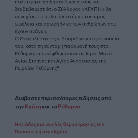
πολύτιμη στήριξη και δωρεά τους και
διαβεβαίωσε ότι ο Σύλλογος «ΑΓΑΠΗ» θα
συνεχίσει το πολυτίμητο έργο του προς
ωφέλεια και αρωγή όλων των ανθρώπων που
έχουν ανάγκη.
Ο Θεοφιλέστατος κ. Σπυρίδων και η συνοδεία
του, κατά τη σύντομη παραμονή τους στο
Ρέθυμνο, επισκέφθηκαν και τις Ιερές Μονές
Αγίας Ειρήνης και Αγίας Αναστασίας της
Ρωμαίας Ρεθύμνης".
Διαβάστε περισσότερες ειδήσεις από
την
Κρήτη
και το
Ρέθυμνο
Νοτιάδες και υψηλές θερμοκρασίες την
Παρασκευή στην Κρήτη