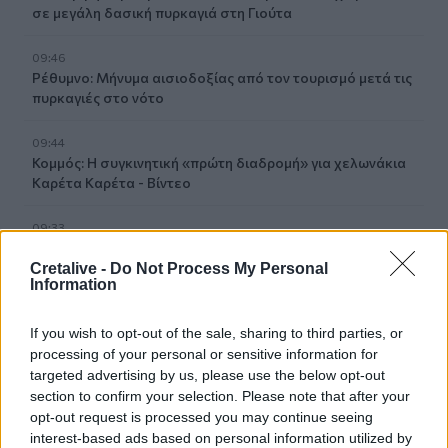
σε μεγάλη δασική πυρκαγιά στη Γιούτα
09:46
Ρέθυμνο: Μήνυμα αισιοδοξίας από τον τουρισμό μετά τις
πυρκαγιές στο νότο
09:44
Κομμός: Η συγκινητική «πρώτη διαδρομή» για χελωνάκια
Καρέτα Καρέτα - Βίντεο
09:33
ΒΟΑΚ: Ολιγόλεπτη διακοπή κυκλοφορίας στο τμήμα
Νεάπολη – Άγιος Νικόλαος λόγω ανατίναξης
Cretalive -
Do Not Process My Personal
Information
09:27
Βερολίνο: «Στημένη προβοκάτσια» το περιστατικό με το
If you wish to opt-out of the sale, sharing to third parties, or
drone, σύμφωνα με τη ρωσική πρεσβεία
processing of your personal or sensitive information for
targeted advertising by us, please use the below opt-out
section to confirm your selection. Please note that after your
09:21
Σητεία: Κατασβέστηκε η φωτιά στα Αχλάδια - Μικρή η
opt-out request is processed you may continue seeing
καμένη έκταση
interest-based ads based on personal information utilized by