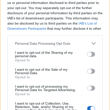
us or personal information disclosed to third parties prior to
your opt-out. You may separately opt-out of the further
09:14
disclosure of your personal information by third parties on the
Χανιά: Ελλείψεις προσωπικού και προβλήματα στις
υπηρεσίες καθαριότητας
IAB’s list of downstream participants. This information may
also be disclosed by us to third parties on the
IAB’s List of
Downstream Participants
that may further disclose it to other
09:08
third parties.
Διευρύνεται η εθνική πρωτοβουλία για τις τιμές στο ράφι
των σούπερ μάρκετ
Personal Data Processing Opt Outs
09:01
I want to opt-out of the Sharing of my
Όταν ο σεισμός της Κρήτης «λάβωσε» τον Φάρο της
personal data.
Αλεξάνδρειας
Opted In
I want to opt-out of the Sale of my
08:55
Personal Data.
Νέοι ρωσικοί βομβαρδισμοί στο Κίεβο: Τρεις νεκροί,
Opted In
μεταξύ των οποίων ένα παιδί
I want to opt-out of processing my
Personal Data for Targeted Advertising.
Opted In
ΠΕΡΙΣΣΟΤΕΡΑ
I want to opt-out of Collection, Use,
Retention, Sale, and/or Sharing of my