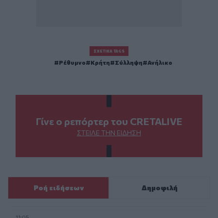
ΣΧΕΤΙΚΆ TAGS
Ρέθυμνο
Κρήτη
Σύλληψη
Ανήλικο
Γίνε ο ρεπόρτερ του CRETALIVE
ΣΤΕΊΛΕ ΤΗΝ ΕΊΔΗΣΗ
Ροή ειδήσεων
Δημοφιλή
11:05