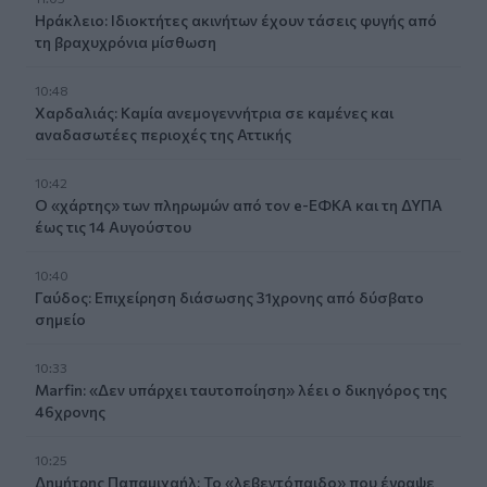
Ηράκλειο: Ιδιοκτήτες ακινήτων έχουν τάσεις φυγής από
τη βραχυχρόνια μίσθωση
10:48
Χαρδαλιάς: Καμία ανεμογεννήτρια σε καμένες και
αναδασωτέες περιοχές της Αττικής
10:42
Ο «χάρτης» των πληρωμών από τον e-ΕΦΚΑ και τη ΔΥΠΑ
έως τις 14 Αυγούστου
10:40
Γαύδος: Επιχείρηση διάσωσης 31χρονης από δύσβατο
σημείο
10:33
Marfin: «Δεν υπάρχει ταυτοποίηση» λέει ο δικηγόρος της
46χρονης
10:25
Δημήτρης Παπαμιχαήλ: Το «λεβεντόπαιδο» που έγραψε