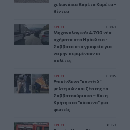
χελωνάκια Καρέτα Καρέτα -
Βίντεο
ΚΡΗΤΗ
08:49
Μηχανολογικό: 4.700 νέα
οχήματα στο Ηράκλειο -
Σάββατο στο γραφείο για
να μην περιμένουν οι
πολίτες
ΚΡΗΤΗ
08:05
Επικίνδυνο “κοκτέιλ”
μελτεμιών και ζέστης το
Σαββατοκύριακο – Και η
Κρήτη στο “κόκκινο” για
φωτιές
ΚΡΗΤΗ
09:21