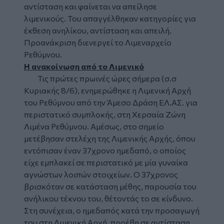
αντίσταση και φαίνεται να απείλησε
λιμενικούς. Του απαγγέλθηκαν κατηγορίες για
έκθεση ανηλίκου, αντίσταση και απειλή.
Προανάκριση διενεργεί το Λιμεναρχείο
Ρεθύμνου.
Η ανακοίνωση από το Λιμενικό
Τις πρώτες πρωινές ώρες σήμερα (σ.σ
Κυριακής 8/6), ενημερώθηκε η Λιμενική Αρχή
του Ρεθύμνου από την Άμεσο Δράση ΕΛ.ΑΣ. για
περιστατικό συμπλοκής, στη Χερσαία Ζώνη
Λιμένα Ρεθύμνου. Αμέσως, στο σημείο
μετέβησαν στελέχη της Λιμενικής Αρχής, όπου
εντόπισαν έναν 37χρονο ημεδαπό, ο οποίος
είχε εμπλακεί σε περιστατικό με μία γυναίκα
αγνώστων λοιπών στοιχείων. Ο 37χρονος
βρισκόταν σε κατάσταση μέθης, παρουσία του
ανήλικου τέκνου του, θέτοντάς το σε κίνδυνο.
Στη συνέχεια, ο ημεδαπός κατά την προσαγωγή
του στη Λιμενική Αρχή, προέβη σε αντίσταση