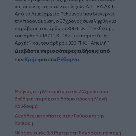
και απειλές κατά των στελεχών Λ.Σ.-ΕΛ.ΑΚΤ..
Από το Λιμεναρχείο Ρεθύμνου που διενεργεί
την προανάκριση, ο 37χρονος συνελήφθη για
παράβαση του άρθρου 306 Π.Κ. ¨΄Εκθεση¨,
του άρθρου 167 Π.Κ. ¨Αντίσταση κατά της
Αρχής¨ και του άρθρου 333 Π.Κ. ¨Απειλή¨.
Διαβάστε περισσότερες ειδήσεις από
την
Κρήτη
και το
Ρέθυμνο
Θρήνος στη Μεσαρά για τον 74χρονο που
βρέθηκε νεκρός στο δρόμο προς τη Μονή
Κουδουμά
Δεκάδες μετανάστες στην Γαύδο και την
Κυριακή
Νέος σεισμός 3,5 Ρίχτερ στη θαλάσσια περιοχή