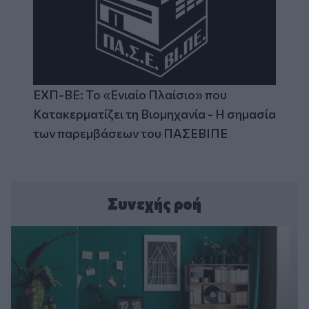
ΕΧΠ-ΒΕ: Το «Ενιαίο Πλαίσιο» που
Κατακερματίζει τη Βιομηχανία - Η σημασία
των παρεμβάσεων του ΠΑΣΕΒΙΠΕ
Συνεχής ροή