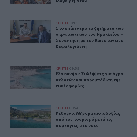
Μαγειρέματα»
Στο επίκεντρο τα ζητήματα των στρατιωτικών του Ηρακ
ΚΡΗΤΗ
10:05
Στο επίκεντρο τα ζητήματα των στ
Στο επίκεντρο τα ζητήματα των
στρατιωτικών του Ηρακλείου –
Συνάντηση με τον Κωνσταντίνο
Κεφαλογιάννη
Ελαφονήσι: Συλλήψεις για άγρα πελατών και παρεμπόδ
ΚΡΗΤΗ
09:59
Ελαφονήσι: Συλλήψεις για άγρα πε
Ελαφονήσι: Συλλήψεις για άγρα
πελατών και παρεμπόδιση της
κυκλοφορίας
Ρέθυμνο: Μήνυμα αισιοδοξίας από τον τουρισμό μετά τι
ΚΡΗΤΗ
09:46
Ρέθυμνο: Μήνυμα αισιοδοξίας από τ
Ρέθυμνο: Μήνυμα αισιοδοξίας
από τον τουρισμό μετά τις
πυρκαγιές στο νότο