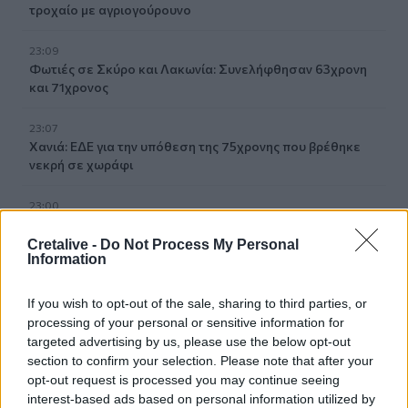
τροχαίο με αγριογούρουνο
23:09
Φωτιές σε Σκύρο και Λακωνία: Συνελήφθησαν 63χρονη
και 71χρονος
23:07
Χανιά: ΕΔΕ για την υπόθεση της 75χρονης που βρέθηκε
νεκρή σε χωράφι
23:00
Ιταλία: Στη Νάπολη καταγράφηκε θερμοκρασία-ρεκόρ 48
βαθμών
Cretalive -
Do Not Process My Personal
Information
22:32
Υπόθεση Marfin: Έφθασε στην Ελλάδα η 46χρονη
If you wish to opt-out of the sale, sharing to third parties, or
κατηγορούμενη για εμπρησμό
processing of your personal or sensitive information for
targeted advertising by us, please use the below opt-out
section to confirm your selection. Please note that after your
22:30
Αυτές είναι οι πιο επικίνδυνες εβδομάδες για μεγάλες
opt-out request is processed you may continue seeing
πυρκαγιές
interest-based ads based on personal information utilized by