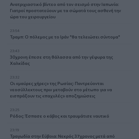
Ανατριχιαστικό βίντεο από τον σεισμό στην Ιαπωνία:
Γιατροί προστατεύουν με τα σώματά τους ασθενή την
ώρα του χειρουργείου
23:54
Τραμπ: Ο πόλεμος με το Ιράν "θα τελειώσει σύντομα"
23:43
30χρονη έπεσε στη θάλασσα από την γέφυρα της
Χαλκίδας
23:32
Οι «μαύρες χήρες» της Ρωσίας: Παντρεύονται
νεοσύλλεκτους πριν μεταβούν στο μέτωπο για να
εισπράξουν τις «παχυλές» αποζημιώσεις
23:25
Ρόδος: Έσπασε ο κάβος και τραυμάτισε ναυτικό
23:19
Τραγωδία στην Εύβοια: Νεκρός 37χρονος μετά από