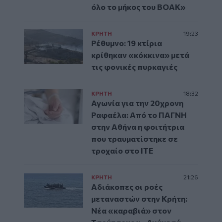
όλο το μήκος του ΒΟΑΚ»
ΚΡΗΤΗ
19:23
Ρέθυμνο: 19 κτίρια
κρίθηκαν «κόκκινα» μετά
τις φονικές πυρκαγιές
ΚΡΗΤΗ
18:32
Αγωνία για την 20χρονη
Ραφαέλα: Από το ΠΑΓΝΗ
στην Αθήνα η φοιτήτρια
που τραυματίστηκε σε
τροχαίο στο ΙΤΕ
ΚΡΗΤΗ
21:26
Αδιάκοπες οι ροές
μεταναστών στην Κρήτη:
Νέα «καραβιά» στον