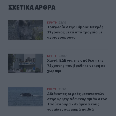
ΣΧΕΤΙΚA AΡΘΡΑ
Τραγωδία στην Εύβοια: Νεκρός 37χρονος μετά από τρο
ΚΡΗΤΗ
23:19
Τραγωδία στην Εύβοια: Νεκρός 37χ
Τραγωδία στην Εύβοια: Νεκρός
37χρονος μετά από τροχαίο με
αγριογούρουνο
Χανιά: ΕΔΕ για την υπόθεση της 75χρονης που βρέθηκε 
ΚΡΗΤΗ
23:07
Χανιά: ΕΔΕ για την υπόθεση της 75
Χανιά: ΕΔΕ για την υπόθεση της
75χρονης που βρέθηκε νεκρή σε
χωράφι
Αδιάκοπες οι ροές μεταναστών στην Κρήτη: Νέα «καραβ
ΚΡΗΤΗ
21:26
Αδιάκοπες οι ροές μεταναστών στην
Αδιάκοπες οι ροές μεταναστών
στην Κρήτη: Νέα «καραβιά» στον
Τσούτσουρα - Ανάμεσά τους
γυναίκες και μικρά παιδιά