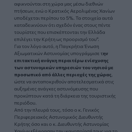
αφικνούνται στη χώρα μας μέσω διεθνών
πτήσεων, ενώ ο Κρατικός Αερολιμένας Χανίων
υποδέχεται περίπου το 5%. Τα στοιχεία αυτά
καταδεικνύουν ότι σχεδόν ένας στους πέντε
τουρίστες που επισκέπτονται την Ελλάδα
επιλέγει την Κρήτη ως προορισμό του".
Για τον λόγο αυτό, η Παγκρήτια Ένωση
Αξιωματικών Αστυνομίας υπογράμμισε τ
ην
επιτακτική ανάγκη περαιτέρω ενίσχυσης
των αστυνομικών υπηρεσιών του νησιού με
προσωπικό από άλλες περιοχές της χώρας
,
ώστε να ανταποκριθούν αποτελεσματικά στις
αυξημένες ανάγκες αστυνόμευσης που
προκύπτουν κατά τη διάρκεια της τουριστικής
περιόδου.
Από την πλευρά τους, τόσο ο κ. Γενικός
Περιφερειακός Αστυνομικός Διευθυντής
Κρήτης όσο και ο κ. Διευθυντής Αστυνομίας
Χανίων εξέφρασαν την ικανοποίησή τους για το