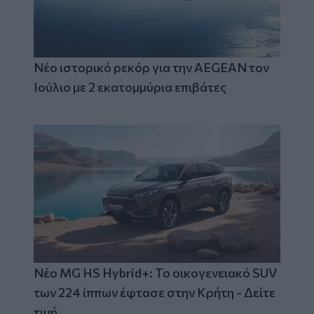
Νέο ιστορικό ρεκόρ για την AEGEAN τον
Ιούλιο με 2 εκατομμύρια επιβάτες
Νέο MG HS Hybrid+: Το οικογενειακό SUV
των 224 ίππων έφτασε στην Κρήτη - Δείτε
τιμή