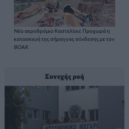
Νέο αεροδρόμιο Καστελίου: Προχωρά η
κατασκευή της σήραγγας σύνδεσης με τον
ΒΟΑΚ
Συνεχής ροή