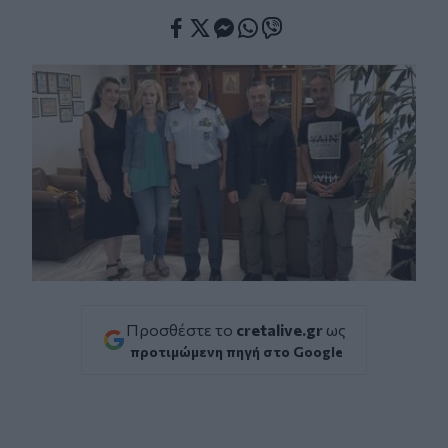
Facebook
Twitter
Messenger
Whatsapp
Viber
Προσθέστε το
cretalive.gr
ως
προτιμώμενη πηγή στο Google