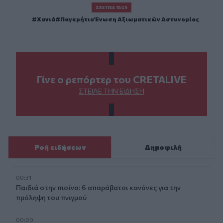
ΣΧΕΤΙΚΆ TAGS
Χανιά
Παγκρήτια Ένωση Αξιωματικών Αστυνομίας
Γίνε ο ρεπόρτερ του CRETALIVE
ΣΤΕΊΛΕ ΤΗΝ ΕΊΔΗΣΗ
Ροή ειδήσεων
Δημοφιλή
00:31
Παιδιά στην πισίνα: 6 απαράβατοι κανόνες για την
πρόληψη του πνιγμού
00:00