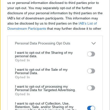
us or personal information disclosed to third parties prior to
your opt-out. You may separately opt-out of the further
22:21
Χρήστος Δάντης: «Δεν περίμενα την αχαριστία, 22 χρόνια
disclosure of your personal information by third parties on the
μετά και συνάδελφοι προσπαθούν να ξεχάσουν ότι
IAB’s list of downstream participants. This information may
έγραψα αυτό το τραγούδι»
also be disclosed by us to third parties on the
IAB’s List of
Downstream Participants
that may further disclose it to other
third parties.
22:14
Ξεκινούν τα δοκιμαστικά δρομολόγια της επέκτασης του
Personal Data Processing Opt Outs
Μετρό Θεσσαλονίκης
I want to opt-out of the Sharing of my
22:05
personal data.
Τζόκερ: Αυτοί είναι οι τυχεροί αριθμοί που κερδίζουν
Opted In
πάνω από 2 εκατ. ευρώ
I want to opt-out of the Sale of my
Personal Data.
21:56
Opted In
Συρία: Βόμβα εξερράγη σε λεωφορείο κοντά στη
Δαμασκό – Τουλάχιστον 2 νεκροί και 13 τραυματίες
I want to opt-out of processing my
Personal Data for Targeted Advertising.
Opted In
21:43
Απίστευτο περιστατικό σε αγώνα μπέιζμπολ: Μπαστούνι
I want to opt-out of Collection, Use,
παίκτη εκτοξεύτηκε στις κερκίδες και τραυμάτισε θεατή
Retention, Sale, and/or Sharing of my