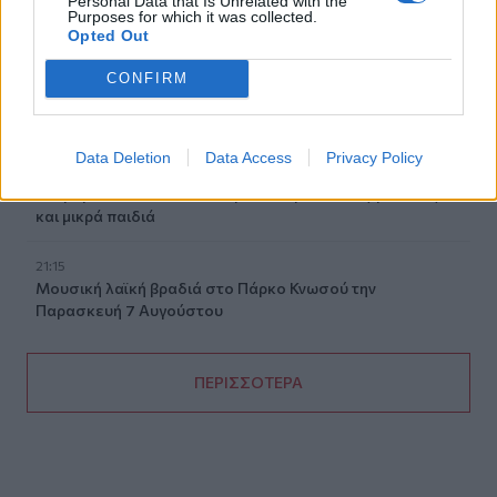
Personal Data that Is Unrelated with the
- Δείτε βίντεο
Purposes for which it was collected.
Opted Out
21:30
Γκουτέρες: Άμεσος τερματισμός των επιθέσεων κατά
CONFIRM
αμάχων σε Ουκρανία και Ρωσία
21:26
Data Deletion
Data Access
Privacy Policy
Αδιάκοπες οι ροές μεταναστών στην Κρήτη: Νέα
«καραβιά» στον Τσούτσουρα - Ανάμεσά τους γυναίκες
και μικρά παιδιά
21:15
Μουσική λαϊκή βραδιά στο Πάρκο Κνωσού την
Παρασκευή 7 Αυγούστου
ΠΕΡΙΣΣΟΤΕΡΑ