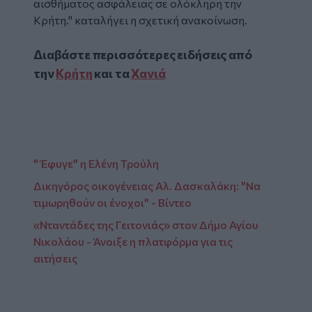
αισθήματος ασφάλειας σε ολόκληρη την
Κρήτη." καταλήγει η σχετική ανακοίνωση.
Διαβάστε περισσότερες ειδήσεις από
την
Κρήτη
και τα
Χανιά
" Έφυγε" η Ελένη Τρούλη
Δικηγόρος οικογένειας Αλ. Δασκαλάκη: "Να
τιμωρηθούν οι ένοχοι" - Βίντεο
«Νταντάδες της Γειτονιάς» στον Δήμο Αγίου
Νικολάου - Άνοιξε η πλατφόρμα για τις
αιτήσεις