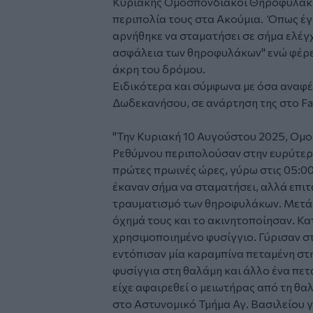
Κυριακής
Ομοσπονδιακοί
Θηροφύλακ
περιπολία τους στα Ακούμια. Όπως έγ
αρνήθηκε να σταματήσει σε σήμα ελέγχ
ασφάλεια των θηροφυλάκων" ενώ φέρετ
άκρη του δρόμου.
Ειδικότερα και σύμφωνα με όσα αναφέ
Δωδεκανήσου
, σε ανάρτηση της στο F
"Την Κυριακή 10 Αυγούστου 2025, Ομ
Ρεθύμνου περιπολούσαν στην ευρύτερη
πρώτες πρωινές ώρες, γύρω στις 05:00,
έκαναν σήμα να σταματήσει, αλλά επιτ
τραυματισμό των θηροφυλάκων. Μετά 
όχημά τους και το ακινητοποίησαν. Κα
χρησιμοποιημένο φυσίγγιο. Γύρισαν στ
εντόπισαν μία καραμπίνα πεταμένη στη
φυσίγγια στη θαλάμη και άλλο ένα πετ
είχε αφαιρεθεί ο μειωτήρας από τη θ
στο Αστυνομικό Τμήμα Αγ. Βασιλείου γ