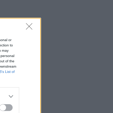
Φωτιά στο Πόρτο Γερμενό: Σκύλος
επέστρεψε με εγκαύματα στα πόδια
στο σπίτι που τον φρόντιζαν
07:36
Στήριξη Τραμπ στον νέο πρόεδρο της
Κολομβίας με «βοήθεια» 1 δισ.
sonal or
δολαρίων
ection to
ou may
07:29
 personal
Τα πρωτοσέλιδα των εφημερίδων
out of the
 downstream
07:22
B’s List of
Βραζιλία: Σε χαμηλό δεκαετίας η
αποψίλωση του Αμαζονίου – Μειώθηκε
κατά 37%
07:15
ΑΑΔΕ: Ανοιχτό το σύστημα Ενιαίας
Αίτησης Ενίσχυσης 2025 – Μέχρι πότε
μπορούν να γίνουν διορθώσεις