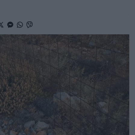
book
witter
Messenger
Whatsapp
Viber