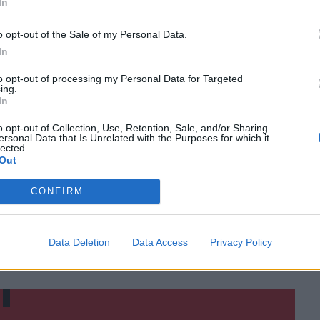
In
o opt-out of the Sale of my Personal Data.
ο
Google News
και στο
Facebook
In
κανάλι μας στο
YouTube
to opt-out of processing my Personal Data for Targeted
ing.
In
o opt-out of Collection, Use, Retention, Sale, and/or Sharing
ersonal Data that Is Unrelated with the Purposes for which it
lected.
Out
CONFIRM
ΙΚΆ TAGS
Data Deletion
Data Access
Privacy Policy
εκανήσου
Θηροφύλακες
Καραμπίνα
Ρέθυμνο