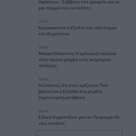
Ηράκλειο - Σάββατο στο γραφείο για να
μην περιμένουν οι πολίτες
08:41
Κορυφώνεται η έξοδος των αδειούχων
του Αυγούστου
08:33
Μαύρη Θάλασσα: Η εμπορική ναυτιλία
στην πρώτη γραμμή ενός ακήρυχτου
πολέμου
08:26
5G παντού, 6G στον ορίζοντα: Πού
βρίσκεται η Ελλάδα στη μεγάλη
τεχνολογική μετάβαση
08:18
Ειδικό Χωροταξικό για τον Τουρισμό: Οι
νέοι κανόνες