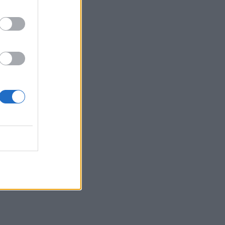
07:07
Τέσσερις ασκήσεις σε όρθια στάση
που μετά τα 60 ενδυναμώνουν τους
γλουτούς καλύτερα από τα squats -
Βίντεο
07:06
Εορτολόγιο: Ποιοι γιορτάζουν σήμερα 8
Αυγούστου
07:00
Αντί για καφέ: Τρία ροφήματα για άμεσο
"ξύπνημα" και ενέργεια που διαρκεί
06:55
Πυρκαγιές: «Πολύ υψηλός» ο κίνδυνος
και σήμερα στην Κρήτη - Δείτε χάρτη
06:44
Σητεία: Καλύτερη η εικόνα με την φωτιά