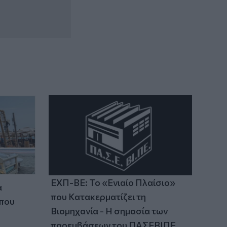
ΕΧΠ-ΒΕ: Το «Ενιαίο Πλαίσιο»
α
που Κατακερματίζει τη
 που
Βιομηχανία - Η σημασία των
παρεμβάσεων του ΠΑΣΕΒΙΠΕ