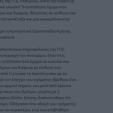
ες
της Π.Ε. Ρεθύμνου
, κατά την διάρκεια
ινε γνωστό "εντοπίστηκε όχημα που
ου και διέφυγε, θέτοντας σε κίνδυνο την
αι να πέταξε και μια
καραμπίνα
στην
ρει η
Κυνηγετική Ομοσπονδία Κρήτης
acebook:
οσπονδιακοί Θηροφύλακες της Π.Ε.
 περιοχή των Ακουμίων, όταν στις
 εντόπισαν ένα όχημα να κινείται και
άχυνε και διέφυγε με κίνδυνο τον
από λίγη ώρα το προσέγγισαν με το
τά τον έλεγχο του οχήματος βρέθηκε ένα
ο αρχικό σημείο, και μετά από έρευνα
ν άκρη του δρόμου, γεμάτη με 2
αμένο δίπλα. Επίσης διαπιστώθηκε ότι
αλάμη. Οδήγησαν τον οδηγό του οχήματος
ια τα περαιτέρω, ενώ του επιβλήθηκε