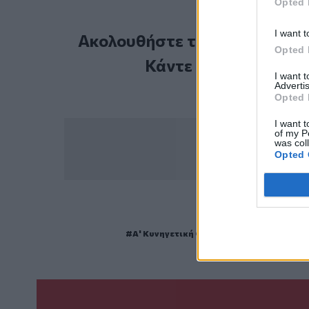
Opted 
I want t
Ακολουθήστε το Cretalive στ
Opted 
Κάντε εγγραφή στο 
I want 
Advertis
Opted 
I want t
of my P
was col
Opted 
ΣΧΕΤ
Α' Κυνηγετική Ομοσπονδία Κρήτης Δωδ