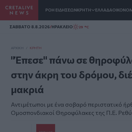
ΡΟΗ ΕΙΔΗΣΕΩΝ
ΚΡΗΤΗ
ΕΛΛΑΔΑ
ΟΙΚΟΝΟΜ
Homepage
ΣAΒΒΑΤΟ 8.8.2026
/
ΗΡΑΚΛΕΙΟ
29 °C
ΑΡΧΙΚΗ
/
ΚΡΉΤΗ
"Έπεσε" πάνω σε θηροφύλα
στην άκρη του δρόμου, δι
μακριά
Αντιμέτωποι με ένα σοβαρό περιστατικό ήρ
Ομοσπονδιακοί Θηροφύλακες της Π.Ε. Ρεθύ