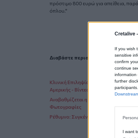
πρόστιμο 800 ευρώ για απείθεια, πα
όπλου."
Facebook
Cretalive 
If you wish 
sensitive in
Διαβάστε περισσότερες ειδήσεις α
confirm you
continue se
information 
further disc
Κλινική Επιληψίας στο ΠΑΓΝΗ: Μία π
participants
Αμερικής - Βίντεο
Downstream 
Αναβαθμίζεται η Πολιτική Προστασία τ
Φωτογραφίες
Ρέθυμνο: Συγκέντρωση και πορεία υπέ
Persona
I want t