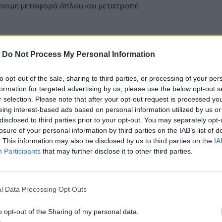
ράνομη μεταφορά όπλου και μετατροπή
-
Do Not Process My Personal Information
to opt-out of the sale, sharing to third parties, or processing of your per
formation for targeted advertising by us, please use the below opt-out s
πό την
Κρήτη
και το
Ρέθυμνο
r selection. Please note that after your opt-out request is processed y
eing interest-based ads based on personal information utilized by us or
disclosed to third parties prior to your opt-out. You may separately opt-
losure of your personal information by third parties on the IAB’s list of
ροσφορά ζωής από την Παγκρητική Ένωση
. This information may also be disclosed by us to third parties on the
IA
Participants
that may further disclose it to other third parties.
ου Δήμου Αγίου Βασιλείου -
ρ της Παλαιστίνης στο Σπήλι
l Data Processing Opt Outs
o opt-out of the Sharing of my personal data.