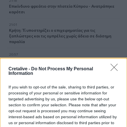
21:18
Επικίνδυνο φρεάτιο στην πλατεία Κύπρου - Ανατράπηκε
καρότσι
21:01
Κρήτη: Τί υποστηρίζει ο επιχειρηματίας για τις
ξαπλώστρες και τις ομπρέλες χωρίς άδεια σε διάσημη
παραλία
20:57
Η μια διάσωση μετά την άλλη στην παραλία του Ρεθύμνου
την Κυριακή - Δείτε βίντεο
Cretalive -
Do Not Process My Personal
Information
20:43
Ο Τραμπ αξιώνει αποζημιώσεις από το Ιράν
If you wish to opt-out of the sale, sharing to third parties, or
processing of your personal or sensitive information for
20:20
targeted advertising by us, please use the below opt-out
282 πυρόπληκτα ζώα διασώθηκαν στη φωτιά της
section to confirm your selection. Please note that after your
Αττικοβοιωτίας
opt-out request is processed you may continue seeing
interest-based ads based on personal information utilized by
20:16
us or personal information disclosed to third parties prior to
Ντίκμαν: Ανακοινώθηκε, προπονήθηκε και είναι έτοιμος