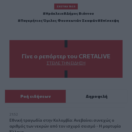
ΣΧΕΤΙΚΆ TAGS
Ηράκλειο
Δήμος Βιάννου
Παγκρήτιος Όμιλος Φουσκωτών Σκαφών
Επίσκεψη
Γίνε ο ρεπόρτερ του CRETALIVE
ΣΤΕΊΛΕ ΤΗΝ ΕΊΔΗΣΗ
Ροή ειδήσεων
Δημοφιλή
21:52
Εθνική τραγωδία στην Κολομβία: Ανεβαίνει συνεχώς ο
αριθμός των νεκρών από τον ισχυρό σεισμό - Η μαρτυρία
Έλληνα