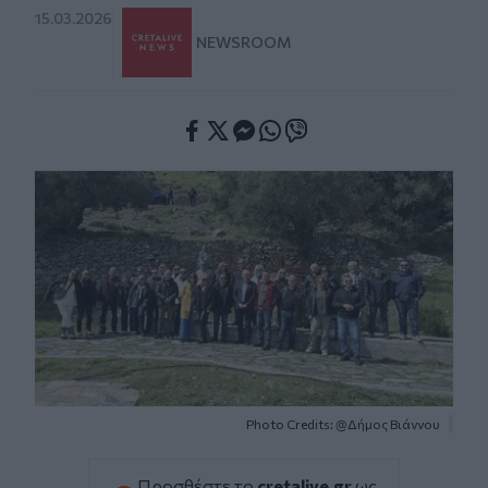
15.03.2026
NEWSROOM
Facebook
Twitter
Messenger
Whatsapp
Viber
Photo Credits: @Δήμος Βιάννου
Προσθέστε το
cretalive.gr
ως