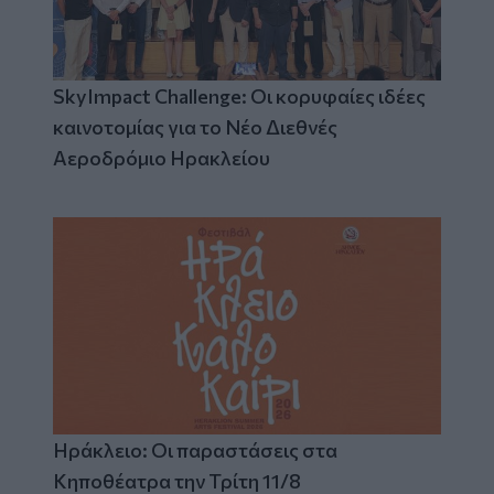
SkyImpact Challenge: Οι κορυφαίες ιδέες
καινοτομίας για το Νέο Διεθνές
Αεροδρόμιο Ηρακλείου
Ηράκλειο: Οι παραστάσεις στα
Κηποθέατρα την Τρίτη 11/8