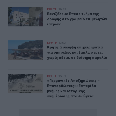
Βενιζέλειο: Έπεσε τμήμα της οροφής στο γραφείο επιμε
ΚΡΗΤΗ
19:42
Βενιζέλειο: Έπεσε τμήμα της οροφή
Βενιζέλειο: Έπεσε τμήμα της
οροφής στο γραφείο επιμελητών
ιατρών!
Κρήτη: Σύλληψη επιχειρηματία για ομπρέλες και ξαπλώσ
ΚΡΗΤΗ
17:52
Κρήτη: Σύλληψη επιχειρηματία για 
Κρήτη: Σύλληψη επιχειρηματία
για ομπρέλες και ξαπλώστρες,
χωρίς άδεια, σε διάσημη παραλία
«Γερμανικές Αποζημιώσεις – Επανορθώσεις»: Εσπερίδα 
ΚΡΗΤΗ
16:51
«Γερμανικές Αποζημιώσεις – Επανο
«Γερμανικές Αποζημιώσεις –
Επανορθώσεις»: Εσπερίδα
μνήμης και ιστορικής
ενημέρωσης στα Ανώγεια