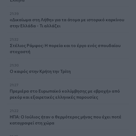
21:39
«Δικαίωμα στη Λήθη» για τα άτομα με ιστορικό καρκίνου
στην Ελλάδα - Τι αλλάζει
21:32
Στέλιος Ράμφος: Η πορεία και το έργο ενός σπουδαίου
στοχαστή
21:30
Ο καιρός στην Κρήτη την Τρίτη
21:27
Πρεμιέρα στο Ευρωπαϊκό κολύμβησης με «βροχή» από
ρεκόρ και εξαιρετικές ελληνικές παρουσίες
21:22
ΗΠΑ: Ο Ιούλιος ήταν ο θερμότερος μήνας που έχει ποτέ
καταγραφεί στη χώρα