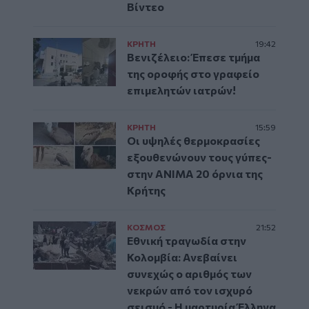
Βίντεο
ΚΡΗΤΗ
19:42
Βενιζέλειο: Έπεσε τμήμα
της οροφής στο γραφείο
επιμελητών ιατρών!
ΚΡΗΤΗ
15:59
Οι υψηλές θερμοκρασίες
εξουθενώνουν τους γύπες-
στην ΑΝΙΜΑ 20 όρνια της
Κρήτης
ΚΟΣΜΟΣ
21:52
Εθνική τραγωδία στην
Κολομβία: Ανεβαίνει
συνεχώς ο αριθμός των
νεκρών από τον ισχυρό
σεισμό - Η μαρτυρία Έλληνα