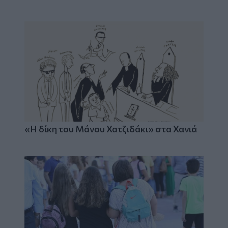
«Η δίκη του Μάνου Χατζιδάκι» στα Χανιά