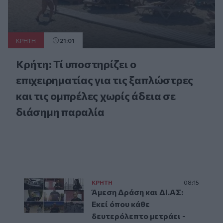
ΚΡΗΤΗ
21:01
Κρήτη: Τί υποστηρίζει ο
επιχειρηματίας για τις ξαπλώστρες
και τις ομπρέλες χωρίς άδεια σε
διάσημη παραλία
ΚΡΗΤΗ
08:15
Άμεση Δράση και ΔΙ.ΑΣ:
Εκεί όπου κάθε
δευτερόλεπτο μετράει -