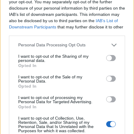
your opt-out. You may separately opt-out of the further
για το Σούπερ Καπ
disclosure of your personal information by third parties on the
IAB’s list of downstream participants. This information may
19:42
also be disclosed by us to third parties on the
IAB’s List of
Βενιζέλειο: Έπεσε τμήμα της οροφής στο γραφείο
Downstream Participants
that may further disclose it to other
επιμελητών ιατρών!
third parties.
19:38
Personal Data Processing Opt Outs
Ισχυρός σεισμός στην Κολομβία: Αυξάνεται συνεχώς ο
I want to opt-out of the Sharing of my
αριθμός των νεκρών, ανάμεσά τους και παιδιά
personal data.
Opted In
19:24
Τελικός Super Cup: Τί απαντά ο πρόεδρος της ΕΠΣΗ Νίκος
I want to opt-out of the Sale of my
Personal Data.
Τζώρτζογλου στα περί "αποκλεισμού" του Συλλόγου
Opted In
Αλατσατιανών
I want to opt-out of processing my
19:02
Personal Data for Targeted Advertising.
Opted In
Ιωάννα Τούνη: Τα γενέθλιά της και οι ευχές του
συντρόφου της
I want to opt-out of Collection, Use,
Retention, Sale, and/or Sharing of my
Personal Data that Is Unrelated with the
18:59
Purposes for which it was collected.
Υπεγράφη από τον Ευ. Τουρνά η επαύξηση των ωρών