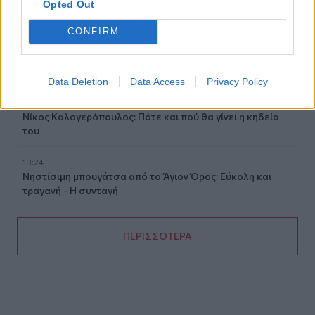
Opted Out
απασχόλησης των εποχικών πυροσβεστών
CONFIRM
18:52
Πυρκαγιά στο Κοκκινόχωμα Καβάλας: 4 αεροσκάφη και
ένα ελικόπτερο στη μάχη με τις φλόγες – Ήχησε το 112
Data Deletion
Data Access
Privacy Policy
18:26
Νίκος Καλογερόπουλος: Πότε και πού θα γίνει η κηδεία
του
18:24
Νηστίσιμη μπουγάτσα από το Άγιον Όρος: Εύκολη και
τραγανή - Η συνταγή
ΠΕΡΙΣΣΟΤΕΡΑ