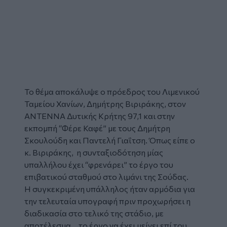
Το θέμα αποκάλυψε ο πρόεδρος του Λιμενικού
Ταμείου Χανίων, Δημήτρης Βιριράκης, στον
ΑΝΤΕΝΝΑ Δυτικής Κρήτης 97,1 και στην
εκπομπή “Φέρε Καφέ”
με τους Δημήτρη
Σκουλούδη και Παντελή Γιαΐτση. Όπως είπε ο
κ. Βιριράκης, η συνταξιοδότηση μίας
υπαλλήλου έχει “φρενάρει” το έργο του
επιβατικού σταθμού στο λιμάνι της Σούδας.
Η συγκεκριμένη υπάλληλος ήταν αρμόδια για
την τελευταία υπογραφή πριν προχωρήσει η
διαδικασία στο τελικό της στάδιο, με
αποτέλεσμα… το έργο να έχει μείνει επί του