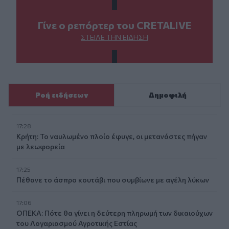
Γίνε ο ρεπόρτερ του CRETALIVE
ΣΤΕΊΛΕ ΤΗΝ ΕΊΔΗΣΗ
Ροή ειδήσεων
Δημοφιλή
17:28
Κρήτη: Το ναυλωμένο πλοίο έφυγε, οι μετανάστες πήγαν
με λεωφορεία
17:25
Πέθανε το άσπρο κουτάβι που συμβίωνε με αγέλη λύκων
17:06
ΟΠΕΚΑ: Πότε θα γίνει η δεύτερη πληρωμή των δικαιούχων
του Λογαριασμού Αγροτικής Εστίας