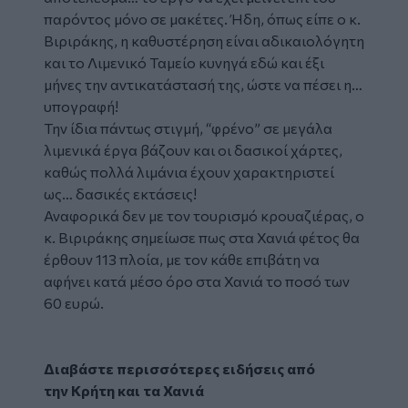
παρόντος μόνο σε μακέτες. Ήδη, όπως είπε ο κ.
Βιριράκης, η καθυστέρηση είναι αδικαιολόγητη
και το Λιμενικό Ταμείο κυνηγά εδώ και έξι
μήνες την αντικατάστασή της, ώστε να πέσει η…
υπογραφή!
Την ίδια πάντως στιγμή, “φρένο” σε μεγάλα
λιμενικά έργα βάζουν και οι δασικοί χάρτες,
καθώς πολλά λιμάνια έχουν χαρακτηριστεί
ως… δασικές εκτάσεις!
Αναφορικά δεν με τον τουρισμό κρουαζιέρας, ο
κ. Βιριράκης σημείωσε πως στα Χανιά φέτος θα
έρθουν 113 πλοία, με τον κάθε επιβάτη να
αφήνει κατά μέσο όρο στα Χανιά το ποσό των
60 ευρώ.
Διαβάστε περισσότερες ειδήσεις από
την
Κρήτη
και τα
Χανιά