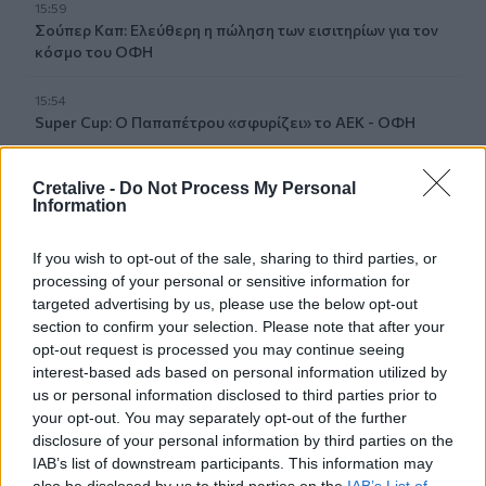
15:59
Σούπερ Καπ: Ελεύθερη η πώληση των εισιτηρίων για τον
κόσμο του ΟΦΗ
15:54
Super Cup: Ο Παπαπέτρου «σφυρίζει» το ΑΕΚ - ΟΦΗ
15:52
Cretalive -
Do Not Process My Personal
Χανιά: Δίκτυο 62 κοινόχρηστων κρηνών προσφέρει
Information
δωρεάν πόσιμο νερό σε δημόσιους χώρους
If you wish to opt-out of the sale, sharing to third parties, or
15:49
processing of your personal or sensitive information for
Φεστιβάλ Κρήτης: Η μουσική παράσταση «Η Εποχή του
targeted advertising by us, please use the below opt-out
Ονείρου» σε Οροπέδιο Λασιθίου και Αρχάνες
section to confirm your selection. Please note that after your
opt-out request is processed you may continue seeing
15:46
interest-based ads based on personal information utilized by
Παπασταύρου: Σχεδόν ανέπαφο διασώθηκε το
us or personal information disclosed to third parties prior to
φοινικόδασος της Πρέβελης από τη μεγάλη πυρκαγιά
your opt-out. You may separately opt-out of the further
disclosure of your personal information by third parties on the
15:44
IAB’s list of downstream participants. This information may
Χρηματοδότηση-ανάσα για τον παραλιακό δρόμο του
also be disclosed by us to third parties on the
IAB’s List of