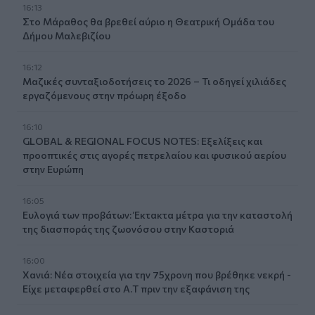
16:13
Στο Μάραθος θα βρεθεί αύριο η Θεατρική Ομάδα του
Δήμου Μαλεβιζίου
16:12
Μαζικές συνταξιοδοτήσεις το 2026 – Τι οδηγεί χιλιάδες
εργαζόμενους στην πρόωρη έξοδο
16:10
GLOBAL & REGIONAL FOCUS NOTES: Εξελίξεις και
προοπτικές στις αγορές πετρελαίου και φυσικού αερίου
στην Ευρώπη
16:05
Ευλογιά των προβάτων: Έκτακτα μέτρα για την καταστολή
της διασποράς της ζωονόσου στην Καστοριά
16:00
Χανιά: Νέα στοιχεία για την 75χρονη που βρέθηκε νεκρή -
Είχε μεταφερθεί στο Α.Τ πριν την εξαφάνιση της