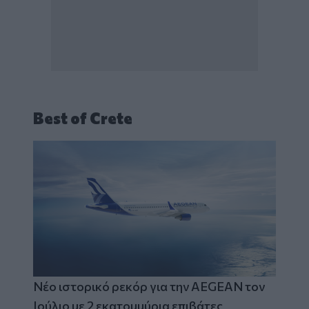
Best of Crete
Νέο ιστορικό ρεκόρ για την AEGEAN τον
Ιούλιο με 2 εκατομμύρια επιβάτες