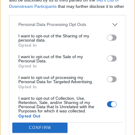
Αγίου Βασιλείου μετά τις πυρκαγιές
Downstream Participants
that may further disclose it to other
third parties.
15:41
Συναγερμός στο «Ελευθέριος Βενιζέλος»: 37χρονος
Personal Data Processing Opt Outs
επιχείρησε να πετάξει με τέσσερα μαχαίρια σε
χειραποσκευή
I want to opt-out of the Sharing of my
personal data.
Opted In
ΠΕΡΙΣΣΟΤΕΡΑ
I want to opt-out of the Sale of my
Personal Data.
Opted In
I want to opt-out of processing my
Personal Data for Targeted Advertising.
Opted In
ΣΧΕΤΙΚA AΡΘΡΑ
I want to opt-out of Collection, Use,
Retention, Sale, and/or Sharing of my
Personal Data that Is Unrelated with the
Προσωρινή διακοπή κυκλοφορίας την Παρασκευή στο
ΚΡΗΤΗ
16:44
Purposes for which it was collected.
Προσωρινή διακοπή κυκλοφορίας 
Προσωρινή διακοπή
Opted Out
κυκλοφορίας την Παρασκευή
στον ΒΟΑΚ
CONFIRM