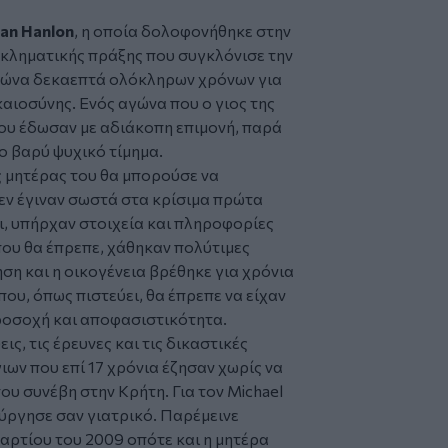
ean Hanlon
, η οποία δολοφονήθηκε στην
εγκληματικής πράξης που συγκλόνισε την
 αγώνα δεκαεπτά ολόκληρων χρόνων για
καιοσύνης. Ενός αγώνα που ο γιος της
του έδωσαν με αδιάκοπη επιμονή, παρά
το βαρύ ψυχικό τίμημα.
ς μητέρας του θα μπορούσε να
δεν έγιναν σωστά στα κρίσιμα πρώτα
ι, υπήρχαν στοιχεία και πληροφορίες
που θα έπρεπε, χάθηκαν πολύτιμες
ση και η οικογένεια βρέθηκε για χρόνια
ου, όπως πιστεύει, θα έπρεπε να είχαν
ροσοχή και αποφασιστικότητα.
ις, τις έρευνες και τις δικαστικές
γιων που επί 17 χρόνια έζησαν χωρίς να
υ συνέβη στην Κρήτη. Για τον Michael
ούργησε σαν γιατρικό. Παρέμεινε
Μαρτίου του 2009 οπότε και η μητέρα