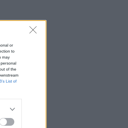
Καστοριά, πιθανόν από πυροβολισμό
17:59
Το μαρτύριο της σταγόνας στην
Φορτέτσα: Τρεις μέρες χωρίς νερό!
17:51
sonal or
Πεζοπορία από τη Μίλατο έως την
ection to
παραλία των Ανωγείων
ou may
 personal
17:45
out of the
Σκέψεις για απευθείας αεροπορική
 downstream
σύνδεση του Ηρακλείου με την Ινδία!
B’s List of
17:38
Η Τεχνητή Νοημοσύνη «αλλάζει» τον
εγκέφαλό μας
17:29
Ο νεότερος κάτοχος διαρκείας του
ΟΦΗ είναι... 2 μηνών!