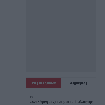
Ροή ειδήσεων
Δημοφιλή
19:15
Συνελήφθη 49χρονος, βασικό μέλος της