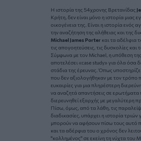
Η ιστορία της 54χρονης Βρετανίδας
J
Κρήτη, δεν είναι μόνο η ιστορία μιας 
οικογένεια της. Είναι η ιστορία ενός
την αναζήτηση της αλήθειας και της δι
Michael James Porter
και τα αδέλφια 
τις απογοητεύσεις, τις δυσκολίες και 
Σύμφωνα με τον Michael, η υπόθεση τη
αποτελέσει «case study» για όλα όσα 
στάδια της έρευνας. Όπως υποστηρίζε
που δεν αξιολογήθηκαν με τον τρόπο 
ευκαιρίες για μια πληρέστερη διερεύνη
να αναζητά απαντήσεις σε ερωτήματα π
διερευνηθεί εξαρχής με μεγαλύτερη π
Πίσω, όμως, από τα λάθη, τις παραλείψε
διαδικασίες, υπάρχει η ιστορία τριών 
μπορούν να αφήσουν πίσω τους αυτό πο
και τα αδέρφια του ο χρόνος δεν λειτ
"κολλημένος" σε εκείνη τη νύχτα του 