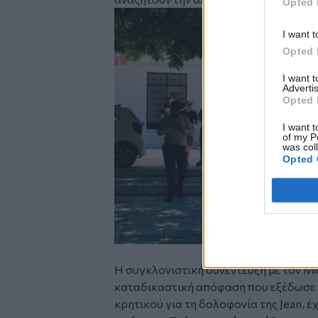
Opted 
Image
I want t
Opted 
I want 
Advertis
Opted 
I want t
of my P
was col
Opted 
Η συγκλονιστική συνέντευξη με τον Mi
καταδικαστική απόφαση που εξέδωσε
κρητικού για τη δολοφονία της Jean, έχ