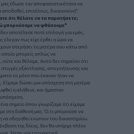
αι μας έδωσε την αποφασιστικότητα να
 αποδοθεί, επιτέλους, δικαιοσύνη".
τε ότι θέλατε να τα παρατήσετε;
δώ μπορούσαμε να φθάσουμε"
δεν αποτέλεσε ποτέ επιλογή για εμάς,
 έλεγαν πως είχε έρθει η ώρα να
χουν στερήσει τη μητέρα σου κάτω από
το οποίο μπορείς απλώς να
ούτε και θέλαμε. Αυτό δεν σημαίνει ότι
 στιγμές εξάντλησης, απογοήτευσης και
ματα το μόνο που έκαναν ήταν να
. Είχαμε δώσει μια υπόσχεση στη μητέρα
υφθεί η αλήθεια, και ήμασταν
 υπόσχεση.
 ένα σημείο όπου γνωρίζαμε ότι είχαμε
με στη διάθεσή μας. Ό,τι μπορούσε να
εση να οδηγηθεί ενώπιον του δικαστηρίου.
 έκβαση της δίκης, δεν θα υπήρχε πλέον
υμε. Ήταν μια τρομακτική