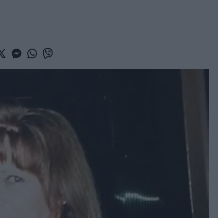
book
witter
Messenger
Whatsapp
Viber