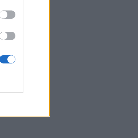
17:16
Χάντερ Μπάιντεν: Αποκάλυψε ότι ο
καρκίνος του πατέρα του, Τζο
Μπάιντεν, έχει κάνει μεταστάσεις στα
οστά
16:56
Καύσωνας και ξηρασία "χτυπούν" την
αγροτική παραγωγή και στην Κρήτη
16:39
Επίδομα 150 ευρώ ανά παιδί: Ποιοι θα
πληρωθούν τέλη στα Αυγούστου –
Όλες οι προϋποθέσεις
16:25
Φωτιά στη Βοιωτία: Η δραματική
επιχείρηση διάσωσης πολιτών μέσω
θαλάσσης από την Πυροσβεστική