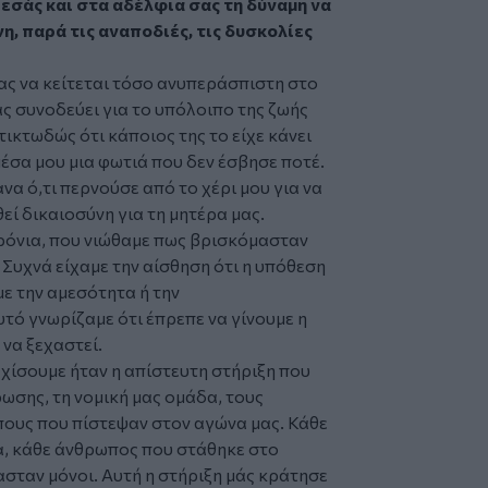
 εσάς και στα αδέλφια σας τη δύναμη να
η, παρά τις αναποδιές, τις δυσκολίες
ας να κείτεται τόσο ανυπεράσπιστη στο
ας συνοδεύει για το υπόλοιπο της ζωής
τικτωδώς ότι κάποιος της το είχε κάνει
έσα μου μια φωτιά που δεν έσβησε ποτέ.
να ό,τι περνούσε από το χέρι μου για να
ί δικαιοσύνη για τη μητέρα μας.
ρόνια, που νιώθαμε πως βρισκόμασταν
Συχνά είχαμε την αίσθηση ότι η υπόθεση
με την αμεσότητα ή την
υτό γνωρίζαμε ότι έπρεπε να γίνουμε η
να ξεχαστεί.
χίσουμε ήταν η απίστευτη στήριξη που
ωσης, τη νομική μας ομάδα, τους
ους που πίστεψαν στον αγώνα μας. Κάθε
α, κάθε άνθρωπος που στάθηκε στο
ασταν μόνοι. Αυτή η στήριξη μάς κράτησε