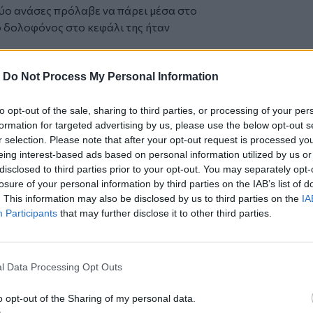
ύο ανάσες πρόλαβε να πάρει μέσα στο
ο δολοφόνος στο κεφάλι της ήταν
ομείο του ΠαΓΝΗ θα τους "στοιχειώνει"
-
Do Not Process My Personal Information
ε, έγινε σκοπός ζωής: "Να μάθουν την
να αποκαλυφθεί η αλήθεια για τη μητέρα
to opt-out of the sale, sharing to third parties, or processing of your per
formation for targeted advertising by us, please use the below opt-out s
τον επισκέπτονταν ξανά και ξανά: τη Jean
r selection. Please note that after your opt-out request is processed y
ν καλεί σε βοήθεια, χωρίς εκείνος να
eing interest-based ads based on personal information utilized by us or
ο ζωντανά, που τον έκαναν να ξυπνά
disclosed to third parties prior to your opt-out. You may separately opt-
ός πόνου που δεν είχε βρει ακόμη
losure of your personal information by third parties on the IAB’s list of
. This information may also be disclosed by us to third parties on the
IA
ρία μιας οικογένειας που χρειάστηκε να
Participants
that may further disclose it to other third parties.
ι στην αλήθεια. Είναι, όμως, και μια
 για την σπουδαιότητα της σωστής
ρώτη στιγμή, για τις καταστροφικές
l Data Processing Opt Outs
ασμένοι χειρισμοί και οι χαμένες
ίνων που αρνούνται να πάψουν να
o opt-out of the Sharing of my personal data.