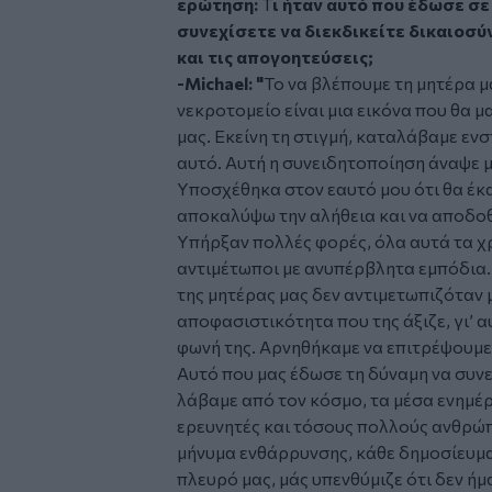
ερώτηση:
Τ
ι ήταν αυτό που έδωσε σε
συνεχίσετε να διεκδικείτε δικαιοσύν
και τις απογοητεύσεις;
-Michael: "
Το να βλέπουμε τη μητέρα μ
νεκροτομείο είναι μια εικόνα που θα μ
μας. Εκείνη τη στιγμή, καταλάβαμε ενσ
αυτό. Αυτή η συνειδητοποίηση άναψε μ
Υποσχέθηκα στον εαυτό μου ότι θα έκα
αποκαλύψω την αλήθεια και να αποδοθε
Υπήρξαν πολλές φορές, όλα αυτά τα χ
αντιμέτωποι με ανυπέρβλητα εμπόδια. 
της μητέρας μας δεν αντιμετωπιζόταν 
αποφασιστικότητα που της άξιζε, γι’ α
φωνή της. Αρνηθήκαμε να επιτρέψουμε 
Αυτό που μας έδωσε τη δύναμη να συνε
λάβαμε από τον κόσμο, τα μέσα ενημέρ
ερευνητές και τόσους πολλούς ανθρώπ
μήνυμα ενθάρρυνσης, κάθε δημοσίευμ
πλευρό μας, μάς υπενθύμιζε ότι δεν ήμ