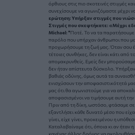
όρθιους στις πιο σκοτεινές στιγμές κ
συνεχίσουμε να αγωνιζόμαστε μέχρι να
ερώτηση: Υπήρξαν στιγμές που νιώσα
Στιγμές που σκεφτήκατε: «Μέχρι ε
Michael: "
Ποτέ. Το να τα παρατήσουμε 
παρόλο που υπήρχαν άνθρωποι που μας
προχωρήσουμε τη ζωή μας. Όταν σου έ
τέτοιες συνθήκες, δεν είναι κάτι από 
απομακρυνθείς. Εμείς δεν μπορούσαμε, 
δεν ήταν απίστευτα δύσκολο. Υπήρξαν
βαθιάς οδύνης, όμως αυτά τα συναισθή
ενισχύσουν την αποφασιστικότητά μας
μας ότι θα αγωνιστούμε για να αποκαλ
αποφασισμένοι να τιμήσουμε αυτή την
Πριν από τη δίκη, ωστόσο, φτάσαμε σε
εξαντλήσει κάθε δυνατό μέσο που είχα
γίνει, είχε γίνει, προκειμένου η υπόθ
Καταλαβαίναμε ότι, όποια κι αν ήταν η
κανένας άλλος δρόμος να ακολουθήσο