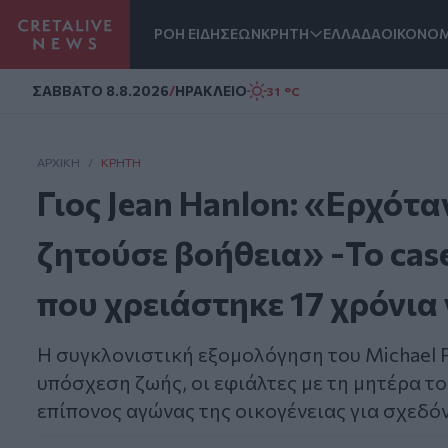
ΡΟΗ ΕΙΔΗΣΕΩΝ
ΚΡΗΤΗ
ΕΛΛΑΔΑ
ΟΙΚΟΝΟΜ
Homepage
ΣAΒΒΑΤΟ 8.8.2026
/
ΗΡΑΚΛΕΙΟ
31 °C
ΑΡΧΙΚΗ
/
ΚΡΉΤΗ
Γιος Jean Hanlon: «Ερχότα
ζητούσε βοήθεια» -Το cas
που χρειάστηκε 17 χρόνια 
Η συγκλονιστική εξομολόγηση του Michael P
υπόσχεση ζωής, οι εφιάλτες με τη μητέρα το
επίπονος αγώνας της οικογένειας για σχεδό