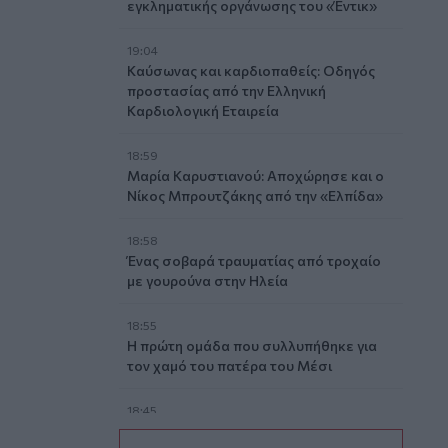
εγκληματικής οργάνωσης του «Έντικ»
19:04
Καύσωνας και καρδιοπαθείς: Οδηγός
προστασίας από την Ελληνική
Καρδιολογική Εταιρεία
18:59
Μαρία Καρυστιανού: Αποχώρησε και ο
Νίκος Μπρουτζάκης από την «Ελπίδα»
18:58
Ένας σοβαρά τραυματίας από τροχαίο
με γουρούνα στην Ηλεία
18:55
Η πρώτη ομάδα που συλλυπήθηκε για
τον χαμό του πατέρα του Μέσι
18:45
Τα «Παραμύθια του Σαββάτου»… πάνε