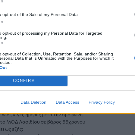
In
o opt-out of the Sale of my Personal Data.
In
to opt-out of processing my Personal Data for Targeted
ing.
In
o opt-out of Collection, Use, Retention, Sale, and/or Sharing
ersonal Data that Is Unrelated with the Purposes for which it
lected.
Out
CONFIRM
Data Deletion
Data Access
Privacy Policy
chael, λίγες ημέρες μετά την ομόφωνη
 το ΜΟΔ Λασιθίου σε βάρος 55χρονου
ει ως εξής: