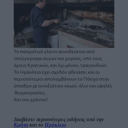
Το πασχαλινό γλέντι συνοδεύεται από
τσούγκρισμα αυγών και χορούς, υπό τους
ήχους Κρητικών, και όχι μόνον, τραγουδιών.
Το Ηράκλειο έχει σχεδόν αδειάσει και οι
περισσότεροι απολαμβάνουν το Πάσχα στην
ύπαιθρο με ανοιξιάτικο καιρό, ήλιο και υψηλές
θερμοκρασίες.
Και του χρόνου!
Διαβάστε περισσότερες ειδήσεις από την
Κρήτη
και το
Ηράκλειο