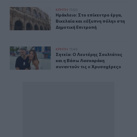
Ηράκλειο: Συνεδριάζει την Τρίτη η Δημοτική Επιτροπή - 
ΚΡΗΤΗ
11:50
Ηράκλειο: Στο επίκεντρο έργα, Βικ
Ηράκλειο: Στο επίκεντρο έργα,
Βικελαία και «έξυπνη πόλη» στη
Δημοτική Επιτροπή
Σητεία: Ο Λευτέρης Σουλτάτος και η Βάσω Λασκαράκη σ
ΚΡΗΤΗ
11:49
Σητεία: Ο Λευτέρης Σουλτάτος και
Σητεία: Ο Λευτέρης Σουλτάτος
και η Βάσω Λασκαράκη
συναντούν τις « Χρυσοχέρες»