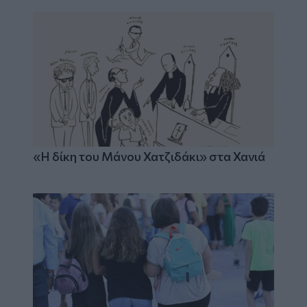
«Η δίκη του Μάνου Χατζιδάκι» στα Χανιά