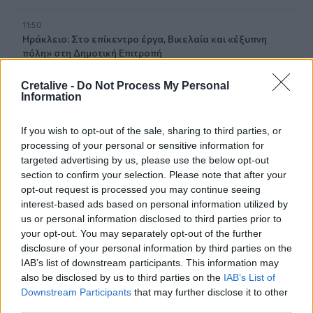
11:50
Ηράκλειο: Στο επίκεντρο έργα, Βικελαία και «έξυπνη
πόλη» στη Δημοτική Επιτροπή
11:49
Cretalive -
Do Not Process My Personal
Information
Σητεία: Ο Λευτέρης Σουλτάτος και η Βάσω Λασκαράκη
συναντούν τις « Χρυσοχέρες»
If you wish to opt-out of the sale, sharing to third parties, or
11:45
processing of your personal or sensitive information for
Εκδήλωση τιμής και μνήμης για τους 35 Εθνομάρτυρες στο
targeted advertising by us, please use the below opt-out
Σάρχο
section to confirm your selection. Please note that after your
opt-out request is processed you may continue seeing
11:42
interest-based ads based on personal information utilized by
Forbes: Οι καλύτεροι προορισμοί για συνταξιοδότηση
us or personal information disclosed to third parties prior to
στο εξωτερικό το 2026 - Τι γράφει για την Ελλάδα
your opt-out. You may separately opt-out of the further
disclosure of your personal information by third parties on the
IAB’s list of downstream participants. This information may
11:34
Χανιά: Η παράδοση ζωντανεύει στους δρόμους των
also be disclosed by us to third parties on the
IAB’s List of
Χανίων
Downstream Participants
that may further disclose it to other
third parties.