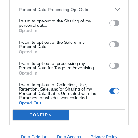
11:30
Personal Data Processing Opt Outs
Μήλος: 33χρονος τουρίστας... εγκλωβίστηκε σε βράχο 20
μέτρων και τον διέσωσε το Λιμενικό τα ξημερώματα
I want to opt-out of the Sharing of my
personal data.
11:28
Opted In
«Η δίκη του Μάνου Χατζιδάκι» στα Χανιά
I want to opt-out of the Sale of my
Personal Data.
Opted In
ΠΕΡΙΣΣΟΤΕΡΑ
I want to opt-out of processing my
Personal Data for Targeted Advertising.
Opted In
I want to opt-out of Collection, Use,
Retention, Sale, and/or Sharing of my
Personal Data that Is Unrelated with the
ΣΧΕΤΙΚA AΡΘΡΑ
Purposes for which it was collected.
Opted Out
Δήμος Φαιστού: Εκδήλωση Μνήμης Πεσόντων Σκουρβο
ΚΡΗΤΗ
13:22
CONFIRM
Δήμος Φαιστού: Εκδήλωση Μνήμης
Δήμος Φαιστού: Εκδήλωση
Μνήμης Πεσόντων Σκουρβούλων
Data Deletion
Data Access
Privacy Policy