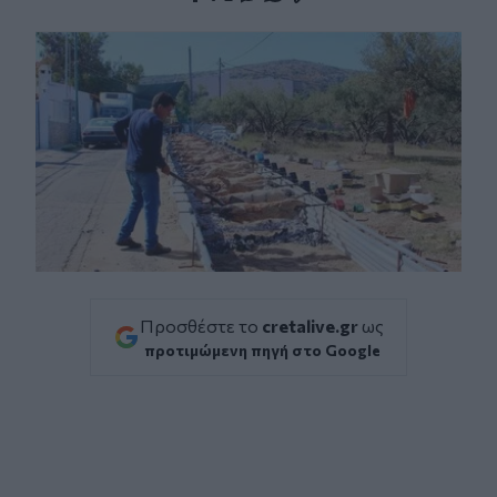
Facebook
Twitter
Messenger
Whatsapp
Viber
Προσθέστε το
cretalive.gr
ως
προτιμώμενη πηγή στο Google