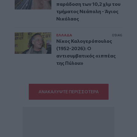
παράδοση των 10,2 χλμ του
τμήματος Νεάπολη - Άγιος
Νικόλαος
ΕΛΛAΔΑ
09:46
Νίκος Καλογερόπουλος
(1952-2026): O
αντισυμβατικός «ιππέας
της Πύλου»
ΑΝΑΚΑΛΥΨΤΕ ΠΕΡΙΣΣΟΤΕΡΑ