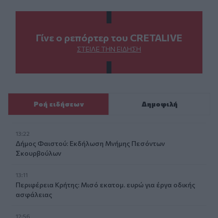
Γίνε ο ρεπόρτερ του CRETALIVE
ΣΤΕΊΛΕ ΤΗΝ ΕΊΔΗΣΗ
Ροή ειδήσεων
Δημοφιλή
13:22
Δήμος Φαιστού: Εκδήλωση Μνήμης Πεσόντων
Σκουρβούλων
13:11
Περιφέρεια Κρήτης: Μισό εκατομ. ευρώ για έργα οδικής
ασφάλειας
12:56