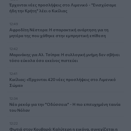
Έρχονται νέες προσλήψεις στο Λιμενικό - "Ενισχύσαμε
ήδη την Κρήτη" λέει ο Κικίλιας
12:49
Αφροδίτη Νέστορα: Η σπαρακτική ανάρτηση για τη
μητέρα της που χάθηκε στην εμπρηστική επίθεση
12:42
Μαρινάκης για Αλ. Τσίπρα: Η συλλογική μνήμη δεν σβήνει
τόσο εύκολα όσο εκείνος πιστεύει
12:41
Κικίλιας: «Έρχονται 420 νέες προσλήψεις στο Λιμενικό
Σώμα»
12:34
Νέο ρεκόρ για την "Οδύσσεια" - Η πιο επιτυχημένη ταινία
του Νόλαν
12:22
Φωτιά στον Κουβαρά: Καλύτερη η εικόνα, συνεχίζεται η