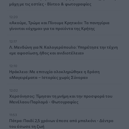
μάχη με τις εστίες - Βίντεο & φωτογραφίες
12:20
«Ακούμε, Τρώμε και Πίνουμε Κρητικά»: Τα πανηγύρια
γίνονται «όχημα» για τα προϊόντα της Κρήτης
12:17
Λ. Μενδώνη για Ν. Καλογερόπουλο: Υπηρέτησε την τέχνη
«με αφοσίωση, ήθος και ανιδιοτέλεια»
12:10
Ηράκλειο: Με επιτυχία ολοκληρώθηκε η δράση
«Μαγειρέματα – Ιστορίες χωρίς Σύνορα»
12:02
Χερσόνησος: Τίμησαν τη μνήμη και την προσφορά του
Μενέλαου Παρλαμά - Φωτογραφίες
11:53
Πάτρα: Παιδί 2,5 χρόνων έπεσε από μπαλκόνι - Δέντρο
του έσωσε τη ζωή