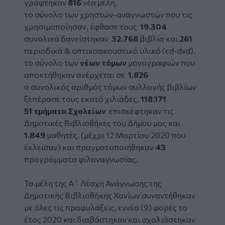
γράφτηκαν
816
νέα μέλη,
το σύνολο των χρηστών-αναγνωστών που τις
χρησιμοποίησαν, έφθασε τους
19.304
συνολικά δανείστηκαν
32.768
βιβλία και
261
περιοδικά & οπτικοακουστικό υλικό (cd-dvd).
τo σύνολο των
νέων
τόμων
μονογραφιών που
αποκτήθηκαν ανέρχεται σε
1.826
ο συνολικός αριθμός τόμων συλλογής βιβλίων
ξεπέρασε τους εκατό χιλιάδες,
118.171
51
τμήματα Σχολείων
επισκέφτηκαν τις
Δημοτικές Βιβλιοθήκες του Δήμου μας και
1.849
μαθητές, (μέχρι 12 Μαρτίου 2020 που
έκλεισαν) και πραγματοποιήθηκαν
43
προγράμματα φιλαναγνωσίας.
Τα μέλη της Α΄ Λέσχη Ανάγνωσης της
Δημοτικής Βιβλιοθήκης Χανίων συναντήθηκαν
με όλες τις προφυλάξεις, εννέα (9) φορές το
έτος 2020 και διαβάστηκαν και σχολιάστηκαν