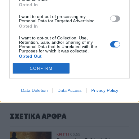
φλόγες (Βίντεο)
Opted In
23:55
I want to opt-out of processing my
Personal Data for Targeted Advertising.
Υπό έλεγχο η φωτιά σε ισόγειο κατάστημα στο Παλαιό
Opted In
Φάληρο - Εκκενώθηκε προληπτικά πολυκατοικία
I want to opt-out of Collection, Use,
Retention, Sale, and/or Sharing of my
23:38
Personal Data that Is Unrelated with the
Ενές Καντέρ: Ο Τούρκος πρώην σέντερ δηλώνει
Purposes for which it was collected.
υποψήφιος να παίξει στο... WNBA
Opted Out
CONFIRM
ΠΕΡΙΣΣΟΤΕΡΑ
Data Deletion
Data Access
Privacy Policy
ΣΧΕΤΙΚA AΡΘΡΑ
Πυρκαγιές: «Πολύ υψηλός» ο κίνδυνος και σήμερα στην 
ΚΡΗΤΗ
06:55