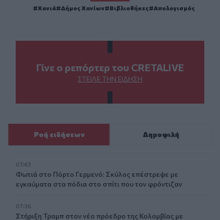
Χανιά
Δήμος Χανίων
Βιβλιοθήκες
Απολογισμός
Γίνε ο ρεπόρτερ του CRETALIVE
ΣΤΕΊΛΕ ΤΗΝ ΕΊΔΗΣΗ
Ροή ειδήσεων
Δημοφιλή
07:43
Φωτιά στο Πόρτο Γερμενό: Σκύλος επέστρεψε με
εγκαύματα στα πόδια στο σπίτι που τον φρόντιζαν
07:36
Στήριξη Τραμπ στον νέο πρόεδρο της Κολομβίας με