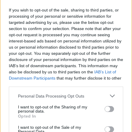
Μαγειρεμένο ρύζι: Πόσο διατηρείται στο ψυγείο και τα
συχνά λάθη που πρέπει να προσέξουμε
If you wish to opt-out of the sale, sharing to third parties, or
processing of your personal or sensitive information for
03:16
targeted advertising by us, please use the below opt-out
Οι ειδικοί εξηγούν: Το κλιματιστικό ρυθμίζει τη
section to confirm your selection. Please note that after your
θερμοκρασία, ο ανεμιστήρας οροφής αλλάζει την
opt-out request is processed you may continue seeing
αίσθηση
interest-based ads based on personal information utilized by
us or personal information disclosed to third parties prior to
02:30
your opt-out. You may separately opt-out of the further
Αυξάνονται οι ενδείξεις για ζωή στον Άρη
disclosure of your personal information by third parties on the
IAB’s list of downstream participants. This information may
also be disclosed by us to third parties on the
IAB’s List of
01:30
Ειδικός λέει ποια φυτά να βάλεις στο μπαλκόνι σου το
Downstream Participants
that may further disclose it to other
καλοκαίρι
third parties.
Personal Data Processing Opt Outs
00:31
Βιολόγος: «Αυτό που προσελκύει τα κουνούπια δεν είναι
I want to opt-out of the Sharing of my
το γλυκό αίμα, αλλά οι χημικές ενώσεις που εκπέμπουμε»
personal data.
Opted In
00:31
I want to opt-out of the Sale of my
Σητεία: Πυρκαγιά στα Αχλάδια - Ολονύχτια μάχη με τις
Personal Data.