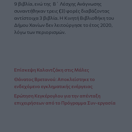
9 βιβλία, ενώ της Β΄ Λέσχης Ανάγνωσης
συναντήθηκαν τρεις
(
3)
φορές διαβάζοντας
αντίστοιχα
3
βιβλία. Η Κινητή Βιβλιοθήκη
του
Δήμου Χανίων δεν λειτούργησε το έτος 2020,
λόγω των περιορισμών.
Επίσκεψη Καλαντζάκη στις Μάλες
Θάνατος Βρετανού: Aποκλείστηκε το
ενδεχόμενο εγκληματικής ενέργειας
Ερώτηση Κεγκέρογλου για την απένταξη
επιχειρήσεων από το Πρόγραμμα Συν-εργασία