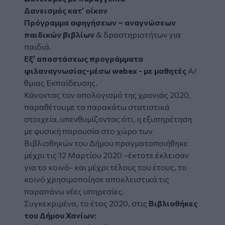
Δανεισμός κατ’ οίκον
Πρόγραμμα αφηγήσεων – αναγνώσεων
παιδικών βιβλίων
& δραστηριοτήτων για
παιδιά.
Εξ’ αποστάσεως προγράμματα
φιλαναγνωσίας-μέσω webex - με μαθητές
Α/
θμιας Εκπαίδευσης.
Κάνοντας τον απολογισμό της χρονιάς 2020,
παραθέτουμε τα παρακάτω στατιστικά
στοιχεία, υπενθυμίζοντας ότι, η εξυπηρέτηση
με φυσική παρουσία στο χώρο των
Βιβλιοθηκών του Δήμου πραγματοποιήθηκε
μέχρι τις 12 Μαρτίου 2020 –έκτοτε έκλεισαν
για το κοινό- και μέχρι τέλους του έτους, το
κοινό χρησιμοποίησε αποκλειστικά τις
παραπάνω νέες υπηρεσίες.
Συγκεκριμένα, το έτος 2020, στις
Βιβλιοθήκες
του Δήμου Χανίων: