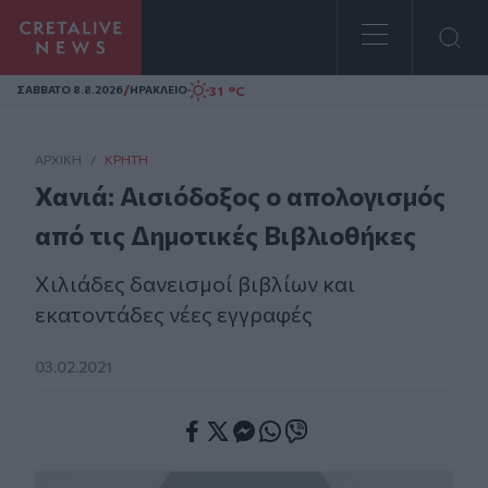
Homepage
/
31 °C
ΣAΒΒΑΤΟ 8.8.2026
ΗΡΑΚΛΕΙΟ
ΑΡΧΙΚΗ
/
ΚΡΉΤΗ
Χανιά: Αισιόδοξος ο απολογισμός
από τις Δημοτικές Βιβλιοθήκες
Χιλιάδες δανεισμοί βιβλίων και
εκατοντάδες νέες εγγραφές
03.02.2021
Facebook
Twitter
Messenger
Whatsapp
Viber