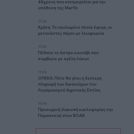
46χρονη που κατηγορείται για την
υπόθεση της Marfin
17:28
Κρήτη: Το ναυλωμένο πλοίο έφυγε, οι
μετανάστες πήγαν με λεωφορεία
17:25
Πέθανε το άσπρο κουτάβι που
συμβίωνε με αγέλη λύκων
17:06
ΟΠΕΚΑ: Πότε θα γίνει η δεύτερη
πληρωμή των δικαιούχων του
Λογαριασμού Αγροτικής Εστίας
16:44
Προσωρινή διακοπή κυκλοφορίας την
Παρασκευή στον ΒΟΑΚ
16:41