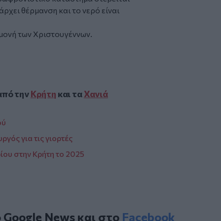
ρχει θέρμανση και το νερό είναι
αμονή των Χριστουγέννων.
από την
Κρήτη
και τα
Χανιά
ού
γός για τις γιορτές
ίου στην Κρήτη το 2025
ο
Google News
και στο
Facebook