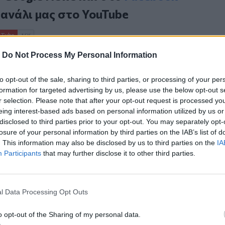
κανάλι μας στο
YouTube
-
Do Not Process My Personal Information
to opt-out of the sale, sharing to third parties, or processing of your per
formation for targeted advertising by us, please use the below opt-out s
r selection. Please note that after your opt-out request is processed y
eing interest-based ads based on personal information utilized by us or
disclosed to third parties prior to your opt-out. You may separately opt-
ΙΚΆ TAGS
losure of your personal information by third parties on the IAB’s list of
ς Αγιάς
Κρατούμενοι
. This information may also be disclosed by us to third parties on the
IA
Participants
that may further disclose it to other third parties.
l Data Processing Opt Outs
ερ του CRETALIVE
ΤΗΝ ΕΊΔΗΣΗ
o opt-out of the Sharing of my personal data.