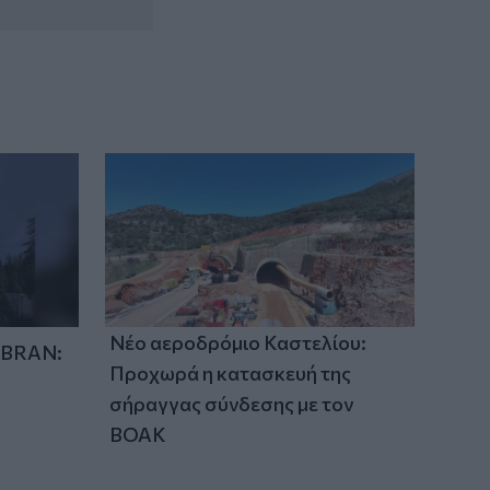
διασώθηκε το φοινικόδασος της
Πρέβελης από τη μεγάλη πυρκαγιά
15:44
Χρηματοδότηση-ανάσα για τον
παραλιακό δρόμο του Αγίου Βασιλείου
μετά τις πυρκαγιές
Νέο αεροδρόμιο Καστελίου:
IBRAN:
Προχωρά η κατασκευή της
σήραγγας σύνδεσης με τον
ΒΟΑΚ