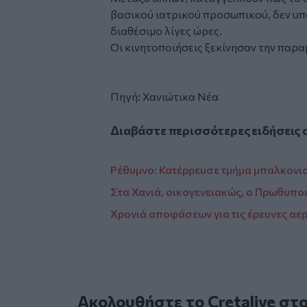
βασικού ιατρικού προσωπικού, δεν υπά
διαθέσιμο λίγες ώρες.
Οι κινητοποιήσεις ξεκίνησαν την παρ
Πηγή:
Χανιώτικα Νέα
Διαβάστε περισσότερες ειδήσεις 
Ρέθυμνο: Κατέρρευσε τμήμα μπαλκονι
Στα Χανιά, οικογενειακώς, ο Πρωθυπουρ
Χρονιά αποφάσεων για τις έρευνες αερ
Ακολουθήστε το Cretalive στ