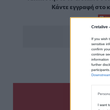
Κάντε εγγραφή στο 
Cretalive 
If you wish 
sensitive in
confirm you
continue se
information 
ΣΧΕΤ
further disc
Χανιά
Φυλακέ
participants
Downstream 
Persona
Γίνε ο ρεπόρτ
ΣΤΕΊΛΕ 
I want t