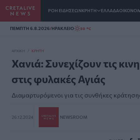
ΡΟΗ ΕΙΔΗΣΕΩΝ
ΚΡΗΤΗ
ΕΛΛΑΔΑ
ΟΙΚΟΝΟΜ
Homepage
ΠΕΜΠΤΗ 6.8.2026
/
ΗΡΑΚΛΕΙΟ
30 °C
ΑΡΧΙΚΗ
/
ΚΡΉΤΗ
Χανιά: Συνεχίζουν τις κιν
στις φυλακές Αγιάς
Διαμαρτυρόμενοι για τις συνθήκες κράτηση
26.12.2024
NEWSROOM