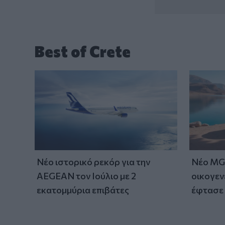
Best of Crete
Νέο ιστορικό ρεκόρ για την
Νέο MG 
AEGEAN τον Ιούλιο με 2
οικογεν
εκατομμύρια επιβάτες
έφτασε 