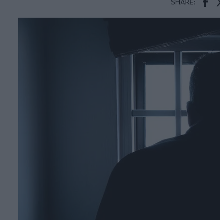
SHARE:
Face
T