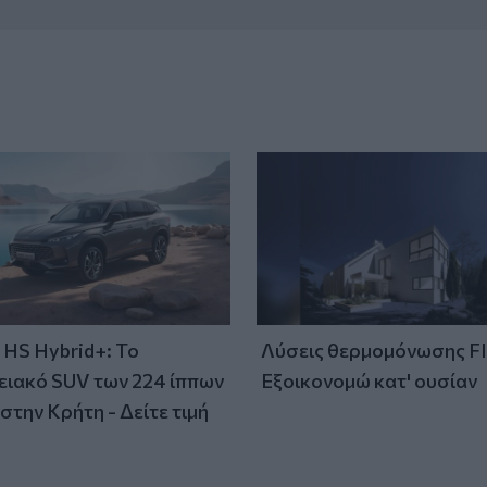
HS Hybrid+: Το
Λύσεις θερμομόνωσης F
ειακό SUV των 224 ίππων
Εξοικονομώ κατ' ουσίαν
στην Κρήτη - Δείτε τιμή