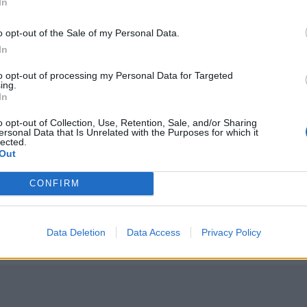
In
o opt-out of the Sale of my Personal Data.
In
to opt-out of processing my Personal Data for Targeted
ing.
τον ΒΟΑΚ
Ο Βλαδίμηρος Κυριακίδης στο πλευρό των παιδιών του
ΚΡΗΤΗ
16:41
In
ς την Παρασκευή στον ΒΟΑΚ
Ο Βλαδίμηρος Κυριακίδης στο πλευ
Ο Βλαδίμηρος Κυριακίδης στο
πλευρό των παιδιών του ΠΑΓΝΗ
o opt-out of Collection, Use, Retention, Sale, and/or Sharing
για 5η χρονιά
ersonal Data that Is Unrelated with the Purposes for which it
lected.
Out
ρή - Είχε μεταφερθεί στο Α.Τ πριν την εξαφάνιση της
Χανιά: Δίκτυο 62 κοινόχρηστων κρηνών προσφέρει δωρ
ΚΡΗΤΗ
15:52
CONFIRM
ονη που βρέθηκε νεκρή - Είχε μεταφερθεί στο Α.Τ πριν την ε
Χανιά: Δίκτυο 62 κοινόχρηστων κρ
Χανιά: Δίκτυο 62 κοινόχρηστων
κρηνών προσφέρει δωρεάν
πόσιμο νερό σε δημόσιους
χώρους
Data Deletion
Data Access
Privacy Policy