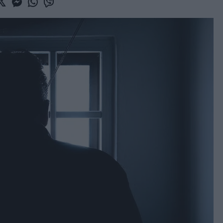
book
witter
Messenger
Whatsapp
Viber