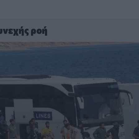
υνεχής ροή