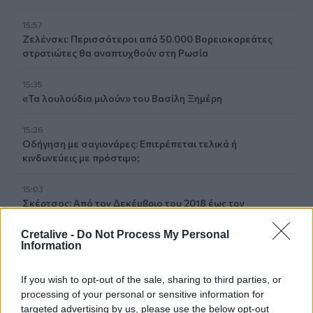
15:57
Ζελένσκι: Περισσότεροι από 50.000 Βορειοκορεάτες
στρατιώτες θα αναπτυχθούν στη Ρωσία
15:35
«Τα λουλούδια μιλούν» του Βασίλη Ξημέρη
15:26
Οδήγηση με σαγιονάρες: Επιτρέπεται τελικά ή
κινδυνεύεις με πρόστιμο;
15:03
Σκέρτσος: Από τον Δεκέμβριο του 2018 έως τον
Δεκέμβριο του 2025 οι καταθέσεις φυσικών προσώπων
αυξήθηκαν από 106,4 δισ. ευρώ σε 148,7 δισ. ευρώ
Cretalive -
Do Not Process My Personal
Information
14:58
Η Ελληνική Ολυμπιακή Επιτροπή ξεκινά τον καθαρισμό
If you wish to opt-out of the sale, sharing to third parties, or
των μαρμάρων του Παναθηναϊκού Σταδίου
processing of your personal or sensitive information for
targeted advertising by us, please use the below opt-out