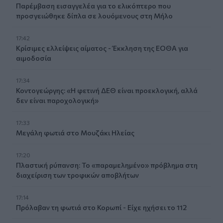
Παρέμβαση εισαγγελέα για το ελικόπτερο που
προσγειώθηκε δίπλα σε λουόμενους στη Μήλο
17:42
Κρίσιμες ελλείψεις αίματος - Έκκληση της ΕΟΘΑ για
αιμοδοσία
17:34
Κοντογεώργης: «Η φετινή ΔΕΘ είναι προεκλογική, αλλά
δεν είναι παροχολογική»
17:33
Μεγάλη φωτιά στο Μουζάκι Ηλείας
17:20
Πλαστική ρύπανση: Το «παραμελημένο» πρόβλημα στη
διαχείριση των τροφικών αποβλήτων
17:14
Πρόλαβαν τη φωτιά στο Κορωπί - Είχε ηχήσει το 112