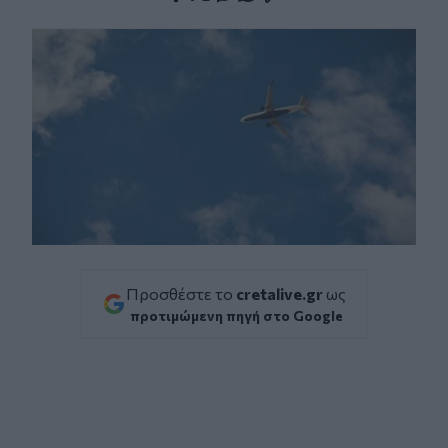
Facebook
Twitter
Messenger
Whatsapp
Viber
Προσθέστε το
cretalive.gr
ως
προτιμώμενη πηγή στο Google