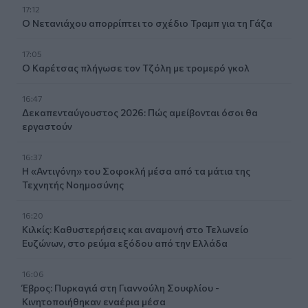
17:12
Ο Νετανιάχου απορρίπτει το σχέδιο Τραμπ για τη Γάζα
17:05
Ο Καρέτσας πλήγωσε τον Τζόλη με τρομερό γκολ
16:47
Δεκαπενταύγουστος 2026: Πώς αμείβονται όσοι θα
εργαστούν
16:37
Η «Αντιγόνη» του Σοφοκλή μέσα από τα μάτια της
Τεχνητής Νοημοσύνης
16:20
Κιλκίς: Καθυστερήσεις και αναμονή στο Τελωνείο
Ευζώνων, στο ρεύμα εξόδου από την Ελλάδα
16:06
Έβρος: Πυρκαγιά στη Γιαννούλη Σουφλίου -
Κινητοποιήθηκαν εναέρια μέσα