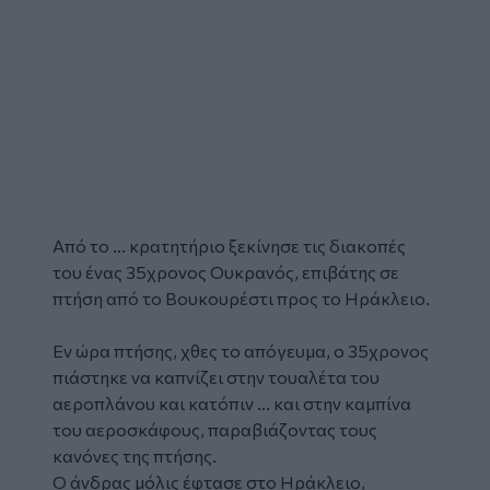
Από το ...
κρατητήριο
ξεκίνησε τις διακοπές
του ένας 35χρονος
Ουκρανός
, επιβάτης σε
πτήση
από το
Βουκουρέστι
προς το
Ηράκλειο
.
Εν ώρα πτήσης, χθες το απόγευμα, ο 35χρονος
πιάστηκε να καπνίζει στην τουαλέτα του
αεροπλάνου και κατόπιν ... και στην καμπίνα
του αεροσκάφους, παραβιάζοντας τους
κανόνες της πτήσης.
Ο άνδρας μόλις έφτασε στο Ηράκλειο,