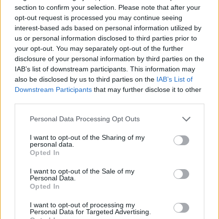
14:45
section to confirm your selection. Please note that after your
POS και ταμειακές: βαριά πρόστιμα για όσους δε
opt-out request is processed you may continue seeing
συμμορφώνονται
interest-based ads based on personal information utilized by
us or personal information disclosed to third parties prior to
14:39
your opt-out. You may separately opt-out of the further
To Moonlight Serenade στο καφέ του Αρχαιολογικού
disclosure of your personal information by third parties on the
Μουσείου Χανίων
IAB’s list of downstream participants. This information may
also be disclosed by us to third parties on the
IAB’s List of
Downstream Participants
that may further disclose it to other
ΠΕΡΙΣΣΟΤΕΡΑ
third parties.
Personal Data Processing Opt Outs
I want to opt-out of the Sharing of my
personal data.
Opted In
ΣΧΕΤΙΚA AΡΘΡΑ
I want to opt-out of the Sale of my
Personal Data.
Opted In
Η «Αντιγόνη» του Σοφοκλή μέσα από τα μάτια της Τεχν
ΚΡΗΤΗ
16:37
Η «Αντιγόνη» του Σοφοκλή μέσα απ
Η «Αντιγόνη» του Σοφοκλή μέσα
I want to opt-out of processing my
από τα μάτια της Τεχνητής
Personal Data for Targeted Advertising.