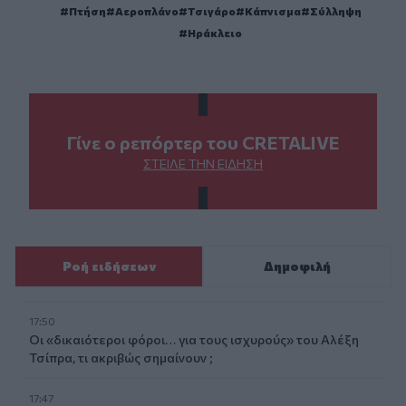
Πτήση
Αεροπλάνο
Τσιγάρο
Κάπνισμα
Σύλληψη
Ηράκλειο
Γίνε ο ρεπόρτερ του CRETALIVE
ΣΤΕΊΛΕ ΤΗΝ ΕΊΔΗΣΗ
Ροή ειδήσεων
Δημοφιλή
17:50
Οι «δικαιότεροι φόροι… για τους ισχυρούς» του Αλέξη
Τσίπρα, τι ακριβώς σημαίνουν ;
17:47