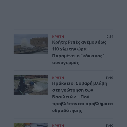
ΚΡΗΤΗ
12:54
Κρήτη: Ριπές ανέμου έως
110 χλμ την ώρα -
Παραμένει ο "κόκκινος"
συναγερμός
ΚΡΗΤΗ
11:49
Ηράκλειο: Σοβαρή βλάβη
στη γεώτρηση των
Βασιλειών – Πού
προβλέπονται προβλήματα
υδροδότησης
ΚΡΗΤΗ
11:40