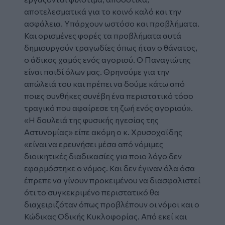
αποτελεσματικά για το κοινό καλό και την
ασφάλεια. Υπάρχουν ωστόσο και προβλήματα.
Και ορισμένες φορές τα προβλήματα αυτά
δημιουργούν τραγωδίες όπως ήταν ο θάνατος,
ο άδικος χαμός ενός αγοριού. Ο Παναγιώτης
είναι παιδί όλων μας. Θρηνούμε για την
απώλειά του και πρέπει να δούμε κάτω από
ποιες συνθήκες συνέβη ένα περιστατικό τόσο
τραγικό που αφαίρεσε τη ζωή ενός αγοριού».
«Η δουλειά της φυσικής ηγεσίας της
Αστυνομίας» είπε ακόμη ο κ. Χρυσοχοΐδης
«είναι να ερευνήσει μέσα από νόμιμες
διοικητικές διαδικασίες για ποιο λόγο δεν
εφαρμόστηκε ο νόμος. Και δεν έγιναν όλα όσα
έπρεπε να γίνουν προκειμένου να διασφαλιστεί
ότι το συγκεκριμένο περιστατικό θα
διαχειριζόταν όπως προβλέπουν οι νόμοι και ο
Κώδικας Οδικής Κυκλοφορίας. Από εκεί και