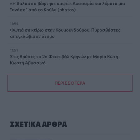
«Η θάλασσα βάφτηκε καφέ»: Δυσοσμία και λύματα μια
"ανάσα" από το Κούλε (photos)
11:54
Φωτιά σε κτίριο στην Κουμουνδούρου: Πυροσβέστες
απεγκλώβισαν άτομο
11:51
Στις Βρύσες το 2ο Φεστιβάλ Κρηνών με Μαρία Κώτη
Κωστή Αβυσσινό
ΠΕΡΙΣΣΟΤΕΡΑ
ΣΧΕΤΙΚA AΡΘΡΑ