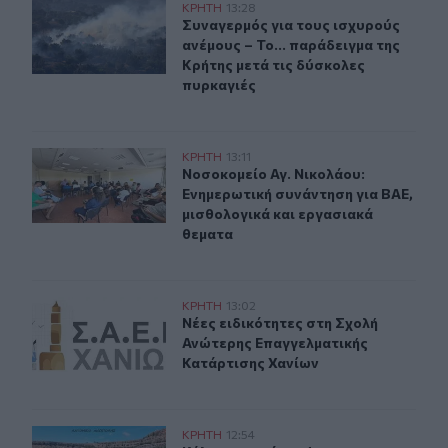
Συναγερμός για τους ισχυρούς ανέμους – Το... παράδειγ
ΚΡΗΤΗ
13:28
Συναγερμός για τους ισχυρούς ανέμ
Συναγερμός για τους ισχυρούς
ανέμους – Το... παράδειγμα της
Κρήτης μετά τις δύσκολες
πυρκαγιές
Νοσοκομείο Αγ. Νικολάου: Ενημερωτική συνάντηση για 
ΚΡΗΤΗ
13:11
Νοσοκομείο Αγ. Νικολάου: Ενημερω
Νοσοκομείο Αγ. Νικολάου:
Ενημερωτική συνάντηση για ΒΑΕ,
μισθολογικά και εργασιακά
θεματα
Νέες ειδικότητες στη Σχολή Ανώτερης Επαγγελματικής
ΚΡΗΤΗ
13:02
Νέες ειδικότητες στη Σχολή Ανώτε
Νέες ειδικότητες στη Σχολή
Ανώτερης Επαγγελματικής
Κατάρτισης Χανίων
Κάλεσα σε σύσκεψη για το πρώην Λατομείο Ανώπολης
ΚΡΗΤΗ
12:54