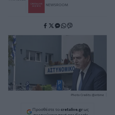
NEWSROOM
Facebook
Twitter
Messenger
Whatsapp
Viber
Photo Credits: @intime
Προσθέστε το
cretalive.gr
ως
προτιμώμενη πηγή στο Google