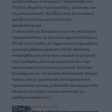
μεταξύ άλλων ο υπουργός Προστασίας του
Πολίτη,
Μιχάλης Χρυσοχοϊδης
, μιλώντας για
τις καταιγιστικές εξελίξεις στην
Αστυνομική
Διεύθυνση Χανίων
με εντολή του
πρωθυπουργού.
Ο υπουργός σε δηλώσεις του στην «Κρήτη
tv»
υπερασπίστηκε το έργο που έχει επιτελέσει η
ΕΛ.ΑΣ στην Κρήτη, με σημαντικές επιχειρήσεις
και παρεμβάσεις μέσα στο 2024. Μάλιστα
αναφέρθηκε και στην αστυνομική επιχείρηση
της Κισσάμου, μία επιχείρηση που δεν είχε
προηγούμενο στα τοπικά χρονικά. Ωστόσο
ξεκαθάρισε ότι η διοίκηση Αστυνομίας Χανίων
πρέπει να έχει μια πιο αποτελεσματική και
προσεκτική ηγεσία, η οποία θα λειτουργεί στο
πλαίσιο του νόμου για να ικανοποιεί το
αίσθημα ασφαλείας».
Χανιά: «Ξηλώνεται» η αστυνομική διεύθυν
ΚΡΗΤΗ
14.01.2025
Χανιά: «Ξηλώνεται» η αστυνομική