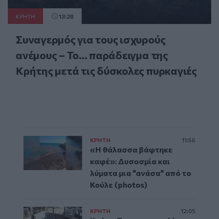
ΚΡΗΤΗ
13:28
Συναγερμός για τους ισχυρούς
ανέμους – Το... παράδειγμα της
Κρήτης μετά τις δύσκολες πυρκαγιές
ΚΡΗΤΗ
11:56
«Η θάλασσα βάφτηκε
καφέ»: Δυσοσμία και
λύματα μια "ανάσα" από το
Κούλε (photos)
ΚΡΗΤΗ
12:05