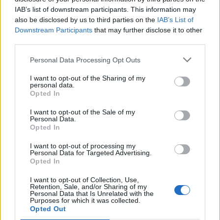
Κάλεσα σε σύσκεψη για το πρώην Λατομείο Ανώπολης
IAB’s list of downstream participants. This information may
also be disclosed by us to third parties on the
IAB’s List of
12:46
Downstream Participants
that may further disclose it to other
Βρέθηκε σορός στον Λυκαβηττό κοντά στο εκκλησάκι
third parties.
των Αγίων Ισιδώρων
Personal Data Processing Opt Outs
12:42
I want to opt-out of the Sharing of my
Τζο Μπάιντεν: «Ο καρκίνος έχει εξαπλωθεί, είναι πολύ
personal data.
επώδυνο», λέει ο γιος του
Opted In
12:38
I want to opt-out of the Sale of my
Personal Data.
Χανιά: Διεθνές Συνέδριο για τη Βιολογία των Φορέων
Opted In
Μεταδοτικών Ασθενειών
I want to opt-out of processing my
Personal Data for Targeted Advertising.
12:33
Opted In
Στις φλόγες δύο διυλιστήρια πετρελαίου στη Ρωσία μετά
από ουκρανική επίθεση με drones
I want to opt-out of Collection, Use,
Retention, Sale, and/or Sharing of my
Personal Data that Is Unrelated with the
12:29
Purposes for which it was collected.
Οι «αγκαζαρισμένες» ξαπλώστρες στις παραλίες
Opted Out