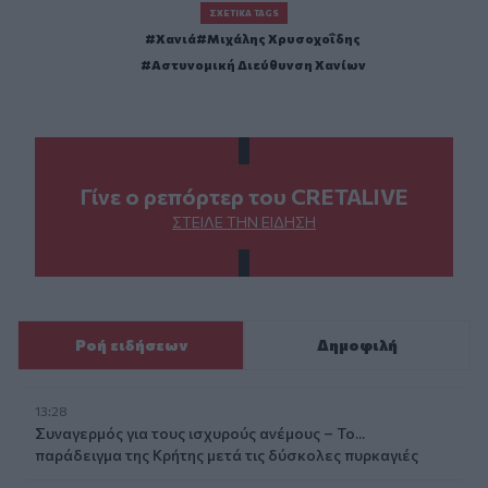
ΣΧΕΤΙΚΆ TAGS
Χανιά
Μιχάλης Χρυσοχοΐδης
Αστυνομική Διεύθυνση Χανίων
Γίνε ο ρεπόρτερ του CRETALIVE
ΣΤΕΊΛΕ ΤΗΝ ΕΊΔΗΣΗ
Ροή ειδήσεων
Δημοφιλή
13:28
Συναγερμός για τους ισχυρούς ανέμους – Το...
παράδειγμα της Κρήτης μετά τις δύσκολες πυρκαγιές