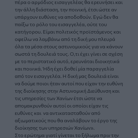
πέρα ο αρμόδιος εισαγγελέας θα ερευνήσει και
την άλλη διάσταση, την ποινική, έτσι ώστε αν
υπάρχουν ευθύνες να αποδοθούν. Εγώ δεν θα
παίξω το ρόλο του εισαγγελέα, ούτε του
κατήγορου. Είμαι πολιτικός προϊστάμενος και
οφείλω να λαμβάνω από τη δική μου πλευρά
όλα τα μέσα στους αστυνομικούς για να κάνουν
σωστά τη δουλειά τους. Ο,τι έχει γίνει σε σχέση
με το περιστατικό αυτό, ερευνάται διοικητικά
και ποινικά. Ήδη έχει δοθεί μία παραγγελία
από τον εισαγγελέα. Η δική μας δουλειά είναι
να δούμε ποιοι ήταν αυτοί που είχαν την ευθύνη
της διοίκησης στην Αστυνομική Διεύθυνση και
τις υπηρεσίες των Χανίων έτσι ώστε να
απομακρυνθούν αυτοί οι οποίοι είχαν τις
ευθύνες και να αντικατασταθούν από
αξιωματικούς που θα αναλάβουν το έργο της
διοίκησης των υπηρεσιών Χανίων».
Στο ερώτημα γιατί γίνεται το ξήλωμα πριν την