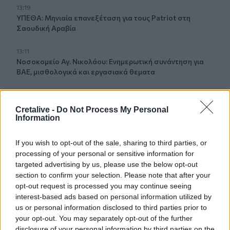
13:19
ΥΠΕΘΑ: Μηνιαία επανεξέταση για τους Patriot στη
Σαουδική Αραβία
13:11
Νοσοκομείο Αγ. Νικολάου: Ενημερωτική συνάντηση για
ΒΑΕ, μισθολογικά και εργασιακά θεματα
13:03
Βίντεο: Μεθυσμένη σκότωσε νύφη λίγες ώρες μετά τον
Cretalive -
Do Not Process My Personal
γάμο της στη Νότια Καρολίνα
Information
13:02
If you wish to opt-out of the sale, sharing to third parties, or
Νέες ειδικότητες στη Σχολή Ανώτερης Επαγγελματικής
processing of your personal or sensitive information for
Κατάρτισης Χανίων
targeted advertising by us, please use the below opt-out
section to confirm your selection. Please note that after your
13:00
opt-out request is processed you may continue seeing
Τουρισμός για Όλους 2026: Άνοιξε η πλατφόρμα για τα
interest-based ads based on personal information utilized by
ΑΦΜ που λήγουν σε 7 ή 8
us or personal information disclosed to third parties prior to
your opt-out. You may separately opt-out of the further
12:54
disclosure of your personal information by third parties on the