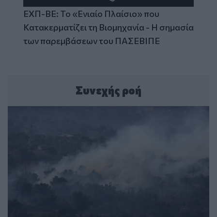
ΕΧΠ-ΒΕ: Το «Ενιαίο Πλαίσιο» που
Κατακερματίζει τη Βιομηχανία - Η σημασία
των παρεμβάσεων του ΠΑΣΕΒΙΠΕ
Συνεχής ροή