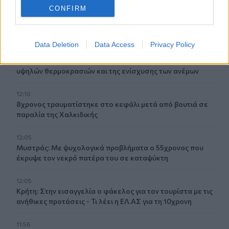
12:21
CONFIRM
Δήμος Βιάννου: Χιλιάδες επισκέπτες κάθε ηλικίας στην
8η Γιορτή Μπανάνας
Data Deletion
Data Access
Privacy Policy
12:14
Συνεδρίασε η Επιτροπή Εκτίμησης Κινδύνου λόγω των
υψηλών θερμοκρασιών και της ενίσχυσης των ανέμων
12:10
8χρονος τραυματίστηκε στο κεφάλι μετά από βουτιά σε
παραλία της Χαλκιδικής
12:05
Μυστράς: Με ψυχολογικά προβλήματα ο 55χρονος που
έκρυψε τον νεκρό πατέρα του σε καταψύκτη
12:05
Κρήτη: Στην εισαγγελία ο φάκελος για τον τουρίστα με τις
ανήθικες προτάσεις - Τι λέει η ΕΛ.ΑΣ για τη 10χρονη
11:56