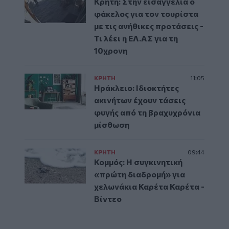
Κρήτη: Στην εισαγγελία ο
φάκελος για τον τουρίστα
με τις ανήθικες προτάσεις -
Τι λέει η ΕΛ.ΑΣ για τη
10χρονη
ΚΡΗΤΗ
11:05
Ηράκλειο: Ιδιοκτήτες
ακινήτων έχουν τάσεις
φυγής από τη βραχυχρόνια
μίσθωση
ΚΡΗΤΗ
09:44
Κομμός: Η συγκινητική
«πρώτη διαδρομή» για
χελωνάκια Καρέτα Καρέτα -
Βίντεο