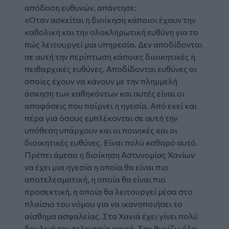
απόδοση ευθυνών, απάντησε:
«Οταν ασκείται η διοίκηση κάποιοι έχουν την
καθολική και την ολοκληρωτική ευθύνη για το
πώς λειτουργεί μια υπηρεσία. Δεν αποδίδονται
σε αυτή την περίπτωση κάποιες διοικητικές ή
πειθαρχικές ευθύνες. Αποδίδονται ευθύνες οι
οποίες έχουν να κάνουν με την πλημμελή
άσκηση των καθηκόντων και αυτές είναι οι
αποφάσεις που παίρνει η ηγεσία. Από εκεί και
πέρα για όσους εμπλέκονται σε αυτή την
υπόθεση υπάρχουν και οι ποινικές και οι
διοικητικές ευθύνες. Είναι πολύ καθαρό αυτό.
Πρέπει άμεσα η διοίκηση Αστυνομίας Χανίων
να έχει μια ηγεσία η οποία θα είναι πιο
αποτελεσματική, η οποία θα είναι πιο
προσεκτική, η οποία θα λειτουργεί μέσα στο
πλαίσιο του νόμου για να ικανοποιήσει το
αίσθημα ασφαλείας. Στα Χανιά έχει γίνει πολύ
δουλειά τον τελευταίο καιρό. Σας θυμίζω όλα