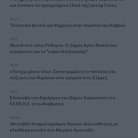
και έσπασε το προηγούμενο (δικό της) ρεκόρ Γκίνες
15:27
Τελευταία βουτιά για 65χρονη στην παραλία του Καβρού
15:17
Φωτιά στο νότιο Ρέθυμνο: Ο Δήμος Αγίου Βασιλείου
ευχαριστεί για το "κύμα αλληλεγγύης"
15:15
«Τα έχω χάσει όλα»: Συντετριμμένος ο πατέρας και
σύζυγος των θυμάτων στο τροχαίο στις Σέρρες
15:11
Επίσκεψη του Δημάρχου του Δήμου Σαρωνικού στο
ΕΛ.ΚΕ.Θ.Ε. στην Ανάβυσσο
15:08
Φεστιβάλ Κινηματογράφου Χανίων: Δύο εκθέσεις με
ελεύθερη είσοδο στο Μεγάλο Αρσενάλι