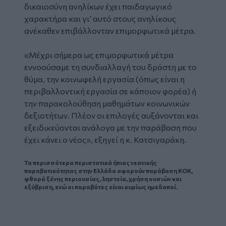
δικαιοσύνη ανηλίκων έχει παιδαγωγικό
χαρακτήρα και γι’ αυτό στους ανηλίκους
ανέκαθεν επιβάλλονταν επιμορφωτικά μέτρα.
«Μέχρι σήμερα ως επιμορφωτικά μέτρα
εννοούσαμε τη συνδιαλλαγή του δράστη με το
θύμα, την κοινωφελή εργασία (όπως είναι η
περιβαλλοντική εργασία σε κάποιον φορέα) ή
την παρακολούθηση μαθημάτων κοινωνικών
δεξιοτήτων. Πλέον οι επιλογές αυξάνονται και
εξειδικεύονται ανάλογα με την παράβαση που
έχει κάνει ο νέος», εξηγεί η κ. Κατσιγαράκη.
Τα περισσότερα περιστατικά ήπιας νεανικής
παραβατικότητας στην Ελλάδα αφορούν παράβαση ΚΟΚ,
φθορά ξένης περιουσίας, ληστεία, χρήση ουσιών και
εξύβριση, ενώ οι παραβάτες είναι κυρίως ημεδαποί.