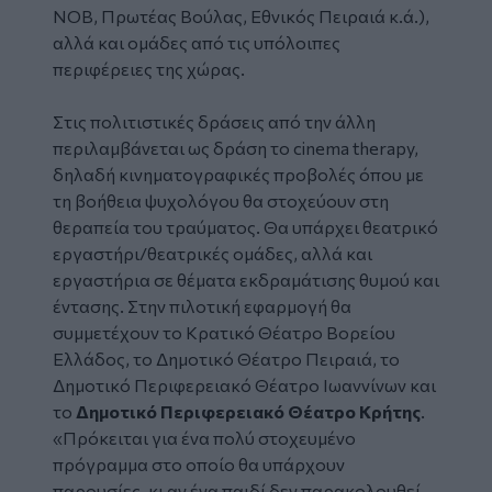
ΝΟΒ, Πρωτέας Βούλας, Εθνικός Πειραιά κ.ά.),
αλλά και ομάδες από τις υπόλοιπες
περιφέρειες της χώρας.
Στις πολιτιστικές δράσεις από την άλλη
περιλαμβάνεται ως δράση το cinema therapy,
δηλαδή κινηματογραφικές προβολές όπου με
τη βοήθεια ψυχολόγου θα στοχεύουν στη
θεραπεία του τραύματος. Θα υπάρχει θεατρικό
εργαστήρι/θεατρικές ομάδες, αλλά και
εργαστήρια σε θέματα εκδραμάτισης θυμού και
έντασης. Στην πιλοτική εφαρμογή θα
συμμετέχουν το Κρατικό Θέατρο Βορείου
Ελλάδος, το Δημοτικό Θέατρο Πειραιά, το
Δημοτικό Περιφερειακό Θέατρο Ιωαννίνων και
το
Δημοτικό Περιφερειακό Θέατρο Κρήτης
.
«Πρόκειται για ένα πολύ στοχευμένο
πρόγραμμα στο οποίο θα υπάρχουν
παρουσίες, κι αν ένα παιδί δεν παρακολουθεί