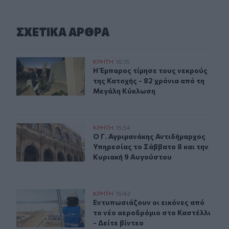
ΣΧΕΤΙΚA AΡΘΡΑ
Βιάννος: Εκδήλωση για την 82η Επέτειο της Μεγάλης Κ
ΚΡΗΤΗ
16:15
Η Έμπαρος τίμησε τους νεκρούς τη
Η Έμπαρος τίμησε τους νεκρούς
της Κατοχής - 82 χρόνια από τη
Μεγάλη Κύκλωση
Ο Γ. Αγριμανάκης Αντιδήμαρχος Υπηρεσίας το Σάββατο 
ΚΡΗΤΗ
15:54
Ο Γ. Αγριμανάκης Αντιδήμαρχος Υπ
Ο Γ. Αγριμανάκης Αντιδήμαρχος
Υπηρεσίας το Σάββατο 8 και την
Κυριακή 9 Αυγούστου
Ηράκλειο: Εντυπωσιάζουν οι εικόνες από το νέο αεροδρ
ΚΡΗΤΗ
15:43
Εντυπωσιάζουν οι εικόνες από το νέ
Εντυπωσιάζουν οι εικόνες από
το νέο αεροδρόμιο στο Καστέλλι
- Δείτε βίντεο