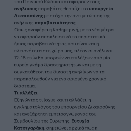
του Ποινικού Κώδικα και αφορούν τους
ανήλικους
παραβάτες θεσπίζει το
υπουργείο
Δικαιοσύνης
με στόχο την αντιμετώπιση της
ανήλικης
παραβατικότητας
.
Όπως αναφέρει η
Καθημερινή
, με τα νέα μέτρα
να αφορούν αποκλειστικά τα περιστατικά
ήπιας παραβατικότητας που είναι και η
πλειονότητα στη χώρα μας, πλέον οι ανήλικοι
12-18 ετών θα μπορούν να επιλέξουν από μία
ευρεία γκάμα δραστηριοτήτων και με τη
συγκατάθεση του δικαστή ανηλίκων να τα
παρακολουθούν για ένα ορισμένο χρονικό
διάστημα.
Τι αλλάζει
Εξηγώντας τι ίσχυε και τι αλλάζει, η
εγκληματολόγος του υπουργείου Δικαιοσύνης
και ανεξάρτητη εμπειρογνώμονας του
Συμβουλίου της Ευρώπης,
Ευτυχία
Κατσιγαράκη
, σημειώνει αρχικά πως η