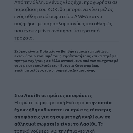
Από την άλλη, αν ένας νέος έχει προχωρήσει σε
παράβαση του ΚΟΚ, θα μπορεί να γίνει μέλος
ενός αθλητικού σωματείου ΑΜΕΑ και να
συζητήσει με παραολυμπιονίκες και αθλητές
που έχουν μείνει ανάπηροι ύστερα από
τροχαίο.
Στόχος είναι η Πολιτεία να βοηθήσει αυτά τα παιδιά να
εκτονώσουν τον θυμό τους, την έντασή τους και να στρέψει
την προσοχή τους σε άλλο αντικείμενο από τον συσχετισμό
τους με υποκουλτούρες. – Ευτυχία Κατσιγαράκη,
εγκληματολόγος του υπουργείου Δικαιοσύνης
Στο Λασίθι οι πρώτες αποφάσεις
Η πρώτη περιφερειακή Ενότητα
στην οποία
έχουν ήδη εκδικαστεί οι πρώτες τέσσερις
αποφάσεις για τη συμμετοχή ανηλίκων σε
αθλητικά σωματεία είναι το Λασίθι.
Τα
τοπικά νούμερα για την ήπια νεανική