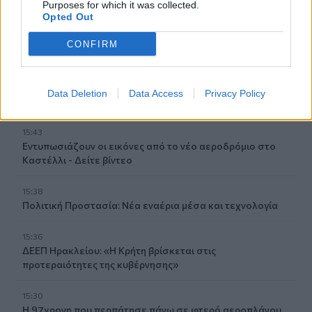
Purposes for which it was collected.
15:54
Opted Out
Ο Γ. Αγριμανάκης Αντιδήμαρχος Υπηρεσίας το Σάββατο 8
και την Κυριακή 9 Αυγούστου
CONFIRM
15:48
Δυτική Αττική: Ολοκληρώθηκαν οι αυτοψίες στις
Data Deletion
Data Access
Privacy Policy
πυρόπληκτες περιοχές
15:43
Εντυπωσιάζουν οι εικόνες από το νέο αεροδρόμιο στο
Καστέλλι - Δείτε βίντεο
15:38
Πολιτική Προστασία: Νέα εναέρια μέσα και τεχνολογία
15:36
ΔΕΕΠ Ηρακλείου: «Η Κρήτη βρίσκεται στις
προτεραιότητες της κυβέρνησης»
15:30
Η 97χρονη που περπάτησε πάνω σε φτερό αεροπλάνου