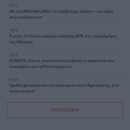
15:05
Με τη MINOAN LINES, το ταξίδι έχει γεύση — και τιμές
που εκπλήσσουν
14:59
Ρωσία: Ο Πούτιν εγκρίνει πώληση 30% στο αεροδρόμιο
της Μόσχας
14:50
ΕΛΜΕΠΑ: Και σε ηλεκτρονική έκδοση τα πρακτικά του
συνεδρίου για τη Ρένα Κυριακού
14:39
Ομάδα μεταναστών εντοπίστηκαν στον Άγιο Ιωάννη, στα
Καπετανιανά
ΠΕΡΙΣΣΟΤΕΡΑ