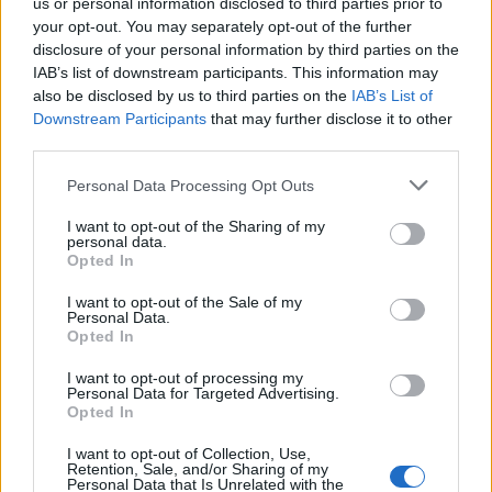
us or personal information disclosed to third parties prior to
your opt-out. You may separately opt-out of the further
16:30
disclosure of your personal information by third parties on the
Στεγαστικό επίδομα από το υπουργείο Παιδείας, σε 1.120
IAB’s list of downstream participants. This information may
φοιτητές σε Βόλο, Λάρισα, Τρίκαλα, Καρδίτσα και Λαμία
also be disclosed by us to third parties on the
IAB’s List of
Downstream Participants
that may further disclose it to other
16:17
third parties.
Συντάξεις: Αυξάνονται οι αποχωρήσεις το 2026 καθώς
περισσότεροι ασφαλισμένοι βγαίνουν νωρίτερα
Personal Data Processing Opt Outs
I want to opt-out of the Sharing of my
16:15
personal data.
Η Έμπαρος τίμησε τους νεκρούς της Κατοχής - 82 χρόνια
Opted In
από τη Μεγάλη Κύκλωση
I want to opt-out of the Sale of my
Personal Data.
16:13
Opted In
Καύσιμα: Γιατί οι τιμές παραμένουν υψηλές μέσα στην
περίοδο των διακοπών
I want to opt-out of processing my
Personal Data for Targeted Advertising.
Opted In
16:10
Έφυγαν» 6.000 εισιτήρια από τον κόσμο του ΟΦΗ για το
I want to opt-out of Collection, Use,
Σούπερ Καπ
Retention, Sale, and/or Sharing of my
Personal Data that Is Unrelated with the