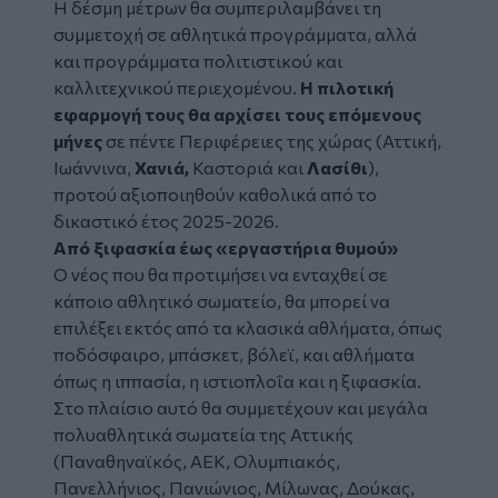
Η δέσμη μέτρων θα συμπεριλαμβάνει τη
συμμετοχή σε αθλητικά προγράμματα, αλλά
και προγράμματα πολιτιστικού και
καλλιτεχνικού περιεχομένου.
Η πιλοτική
εφαρμογή τους θα αρχίσει τους επόμενους
μήνες
σε πέντε Περιφέρειες της χώρας (Αττική,
Ιωάννινα,
Χανιά,
Καστοριά και
Λασίθι
),
προτού αξιοποιηθούν καθολικά από το
δικαστικό έτος 2025-2026.
Από ξιφασκία έως «εργαστήρια θυμού»
Ο νέος που θα προτιμήσει να ενταχθεί σε
κάποιο αθλητικό σωματείο, θα μπορεί να
επιλέξει εκτός από τα κλασικά αθλήματα, όπως
ποδόσφαιρο, μπάσκετ, βόλεϊ, και αθλήματα
όπως η ιππασία, η ιστιοπλοΐα και η ξιφασκία.
Στο πλαίσιο αυτό θα συμμετέχουν και μεγάλα
πολυαθλητικά σωματεία της Αττικής
(Παναθηναϊκός, ΑΕΚ, Ολυμπιακός,
Πανελλήνιος, Πανιώνιος, Μίλωνας, Δούκας,