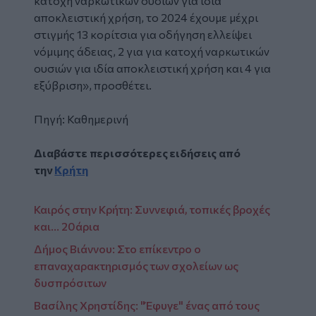
κατοχή ναρκωτικών ουσιών για ιδία
αποκλειστική χρήση, το 2024 έχουμε μέχρι
στιγμής 13 κορίτσια για οδήγηση ελλείψει
νόμιμης άδειας, 2 για για κατοχή ναρκωτικών
ουσιών για ιδία αποκλειστική χρήση και 4 για
εξύβριση», προσθέτει.
Πηγή:
Καθημερινή
Διαβάστε περισσότερες ειδήσεις από
την
Κρήτη
Καιρός στην Κρήτη: Συννεφιά, τοπικές βροχές
και... 20άρια
Δήμος Βιάννου: Στο επίκεντρο ο
επαναχαρακτηρισμός των σχολείων ως
δυσπρόσιτων
Βασίλης Χρηστίδης: "Έφυγε" ένας από τους