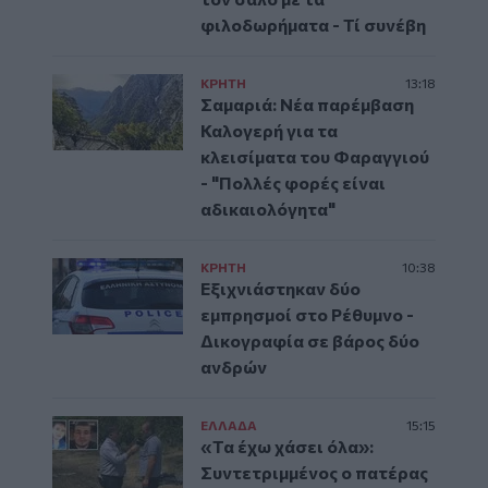
φιλοδωρήματα - Τί συνέβη
ΚΡΗΤΗ
13:18
Σαμαριά: Νέα παρέμβαση
Καλογερή για τα
κλεισίματα του Φαραγγιού
- "Πολλές φορές είναι
αδικαιολόγητα"
ΚΡΗΤΗ
10:38
Εξιχνιάστηκαν δύο
εμπρησμοί στο Ρέθυμνο -
Δικογραφία σε βάρος δύο
ανδρών
ΕΛΛAΔΑ
15:15
«Τα έχω χάσει όλα»:
Συντετριμμένος ο πατέρας