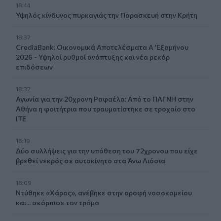
18:44
Υψηλός κίνδυνος πυρκαγιάς την Παρασκευή στην Κρήτη
18:37
CrediaBank: Οικονομικά Αποτελέσματα A ’Εξαμήνου
2026 - Υψηλοί ρυθμοί ανάπτυξης και νέα ρεκόρ
επιδόσεων
18:32
Αγωνία για την 20χρονη Ραφαέλα: Από το ΠΑΓΝΗ στην
Αθήνα η φοιτήτρια που τραυματίστηκε σε τροχαίο στο
ΙΤΕ
18:19
Δύο συλλήψεις για την υπόθεση του 72χρονου που είχε
βρεθεί νεκρός σε αυτοκίνητο στα Άνω Λιόσια
18:09
Ντύθηκε «Χάρος», ανέβηκε στην οροφή νοσοκομείου
και... σκόρπισε τον τρόμο