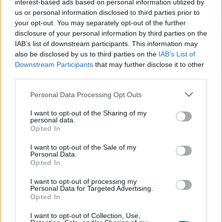
Φωτιές στο Ρέθυμνο: Αποζημιώσεις
Φωτιές στο Ρέθυμνο:
interest-based ads based on personal information utilized by
Αποζημιώσεις και για τον
us or personal information disclosed to third parties prior to
κατεστραμμένο εξοπλισμό
your opt-out. You may separately opt-out of the further
άρδευσης
disclosure of your personal information by third parties on the
IAB’s list of downstream participants. This information may
also be disclosed by us to third parties on the
IAB’s List of
Downstream Participants
that may further disclose it to other
Καστέλλι: Παρουσία του υπ. Υποδομών Χρίστου Δήμα ο
ΚΡΗΤΗ
18:59
Καστέλλι: Παρουσία του υπ. Υποδο
Καστέλλι: Παρουσία του υπ.
third parties.
Υποδομών Χρίστου Δήμα οι
υπογραφές για τα ραντάρ του
Personal Data Processing Opt Outs
νέου αεροδρομίου
I want to opt-out of the Sharing of my
personal data.
Opted In
Μία ακόμη εθελοντική αιμοδοσία στο αίθριο της Λότζια
ΚΡΗΤΗ
18:51
I want to opt-out of the Sale of my
Μία ακόμη εθελοντική αιμοδοσία στ
Μία ακόμη εθελοντική αιμοδοσία
Personal Data.
στο αίθριο της Λότζια το
Opted In
Σάββατο (08-08)
I want to opt-out of processing my
Personal Data for Targeted Advertising.
Opted In
I want to opt-out of Collection, Use,