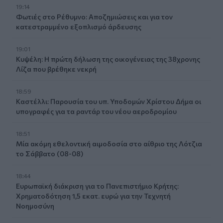
19:14
Φωτιές στο Ρέθυμνο: Αποζημιώσεις και για τον
κατεστραμμένο εξοπλισμό άρδευσης
19:01
Κυψέλη: Η πρώτη δήλωση της οικογένειας της 38χρονης
Λίζα που βρέθηκε νεκρή
18:59
Καστέλλι: Παρουσία του υπ. Υποδομών Χρίστου Δήμα οι
υπογραφές για τα ραντάρ του νέου αεροδρομίου
18:51
Μία ακόμη εθελοντική αιμοδοσία στο αίθριο της Λότζια
το Σάββατο (08-08)
18:44
Ευρωπαϊκή διάκριση για το Πανεπιστήμιο Κρήτης:
Χρηματοδότηση 1,5 εκατ. ευρώ για την Τεχνητή
Νοημοσύνη