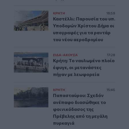
ΚΡΗΤΗ
18:59
Καστέλλι: Παρουσία του υπ.
Υποδομών Χρίστου Δήμα οι
υπογραφές για τα ραντάρ
του νέου αεροδρομίου
ΕΙΔΑ-ΑΚΟΥΣΑ
17:28
Κρήτη: Το ναυλωμένο πλοίο
έφυγε, οι μετανάστες
πήγαν με λεωφορεία
ΚΡΗΤΗ
15:46
Παπασταύρου: Σχεδόν
ανέπαφο διασώθηκε το
φοινικόδασος της
Πρέβελης από τη μεγάλη
πυρκαγιά