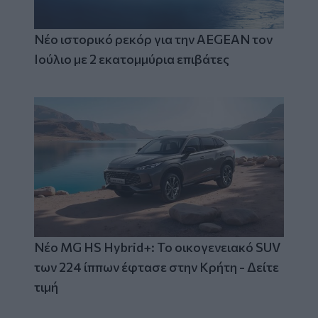
Νέο ιστορικό ρεκόρ για την AEGEAN τον
Ιούλιο με 2 εκατομμύρια επιβάτες
Νέο MG HS Hybrid+: Το οικογενειακό SUV
των 224 ίππων έφτασε στην Κρήτη - Δείτε
τιμή