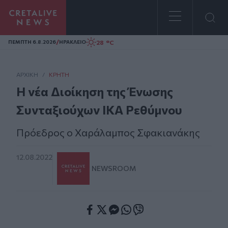
Homepage
/
28 °C
ΠΕΜΠΤΗ 6.8.2026
ΗΡΑΚΛΕΙΟ
ΑΡΧΙΚΗ
/
ΚΡΉΤΗ
Η νέα Διοίκηση της Ένωσης
Συνταξιούχων ΙΚΑ Ρεθύμνου
Πρόεδρος ο Χαράλαμπος Σφακιανάκης
12.08.2022
NEWSROOM
Facebook
Twitter
Messenger
Whatsapp
Viber