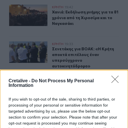
Χανιά: Εκδήλωση μνήμης για τα 81 χρόνια από τη Χιροσ
ΚΡΗΤΗ
19:42
Χανιά: Εκδήλωση μνήμης για τα 81 
Χανιά: Εκδήλωση μνήμης για τα 81
χρόνια από τη Χιροσίμα και το
Ναγκασάκι
Σενετάκης για ΒΟΑΚ: «Η Κρήτη αποκτά επιτέλους ένα
ΚΡΗΤΗ
19:33
Σενετάκης για ΒΟΑΚ: «Η Κρήτη απ
Σενετάκης για ΒΟΑΚ: «Η Κρήτη
αποκτά επιτέλους έναν
υπερσύγχρονο
αυτοκινητόδρομο»
Cretalive -
Do Not Process My Personal
Information
Ρέθυμνο: 19 κτίρια κρίθηκαν «κόκκινα» μετά τις φονικέ
ΚΡΗΤΗ
19:23
Ρέθυμνο: 19 κτίρια κρίθηκαν «κόκκι
Ρέθυμνο: 19 κτίρια κρίθηκαν
«κόκκινα» μετά τις φονικές
If you wish to opt-out of the sale, sharing to third parties, or
πυρκαγιές
processing of your personal or sensitive information for
targeted advertising by us, please use the below opt-out
section to confirm your selection. Please note that after your
opt-out request is processed you may continue seeing
Φωτιές στο Ρέθυμνο: Αποζημιώσεις και για τον κατεστ
ΚΡΗΤΗ
19:14