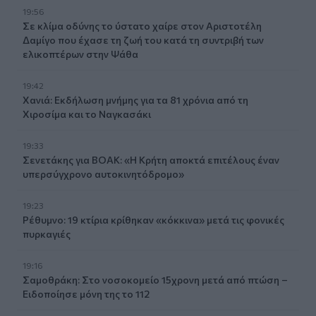
19:56
Σε κλίμα οδύνης το ύστατο χαίρε στον Αριστοτέλη
Δαμίγο που έχασε τη ζωή του κατά τη συντριβή των
ελικοπτέρων στην Ψάθα
19:42
Χανιά: Εκδήλωση μνήμης για τα 81 χρόνια από τη
Χιροσίμα και το Ναγκασάκι
19:33
Σενετάκης για ΒΟΑΚ: «Η Κρήτη αποκτά επιτέλους έναν
υπερσύγχρονο αυτοκινητόδρομο»
19:23
Ρέθυμνο: 19 κτίρια κρίθηκαν «κόκκινα» μετά τις φονικές
πυρκαγιές
19:16
Σαμοθράκη: Στο νοσοκομείο 15χρονη μετά από πτώση –
Ειδοποίησε μόνη της το 112