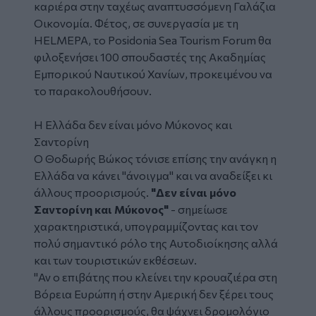
καριέρα στην ταχέως αναπτυσσόμενη Γαλάζια
Οικονομία. Φέτος, σε συνεργασία με τη
HELMEPA, το Posidonia Sea Tourism Forum θα
φιλοξενήσει 100 σπουδαστές της Ακαδημίας
Εμπορικού Ναυτικού Χανίων, προκειμένου να
το παρακολουθήσουν.
Η Ελλάδα δεν είναι μόνο Μύκονος και
Σαντορίνη
Ο Θοδωρής Βώκος τόνισε επίσης την ανάγκη η
Ελλάδα να κάνει "άνοιγμα" και να αναδείξει κι
άλλους προορισμούς.
"Δεν είναι μόνο
Σαντορίνη και Μύκονος"
- σημείωσε
χαρακτηριστικά, υπογραμμίζοντας και τον
πολύ σημαντικό ρόλο της Αυτοδιοίκησης αλλά
και των τουριστικών εκθέσεων.
"Αν ο επιβάτης που κλείνει την κρουαζιέρα στη
Βόρεια Ευρώπη ή στην Αμερική δεν ξέρει τους
άλλους προορισμούς, θα ψάχνει δρομολόγιο