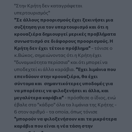
"Στην Κρήτη δεν καταγράφεται
υπερτουρισμός"
"Σε άλλους προορισμούς έχει ξεκινήσει μια
συζήτηση για τον υπερτουρισμό και ότι η
κρουαζιέρα δημιουργεί μερικές προβλήματα
συνωστισμό σε διάφορους προορισμούς. Η
Κρήτη δεν έχει τέτοιο πρόβλημα"
- τόνισε ο
κ.Βώκος, σημειώνοντας ότι η Κρήτη έχει
"δυναμικότητα περίσσια" και ότι μπορεί να
υποδεχτεί κι άλλα καράβια.
"Έχει λιμάνια που
επενδύουν στην κρουαζιέρα, θα έχει
σύντομα και σημαντικότερες υποδομές για
να μπορέσεις να φιλοξενήσει κι άλλα, και
μεγαλύτερα καράβια"
- πρόσθεσε ο ίδιος, ενώ
έβαλε στο "κάδρο" όλα τα λιμάνια της Κρήτης -
6 στον αριθμό - τα οποία, όπως τόνισε
"μπορούν να φιλοξενήσουν και τα μικρότερα
καράβια που είναι η νέα τάση στην