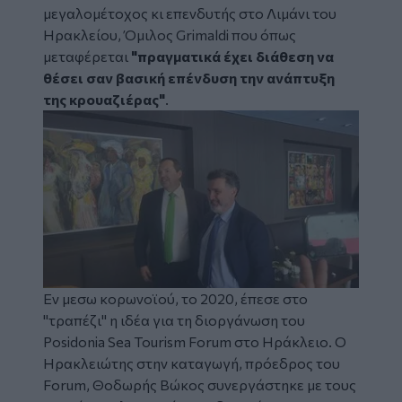
μεγαλομέτοχος κι επενδυτής στο Λιμάνι του
Ηρακλείου, Όμιλος Grimaldi που όπως
μεταφέρεται
"πραγματικά έχει διάθεση να
θέσει σαν βασική επένδυση την ανάπτυξη
της κρουαζιέρας"
.
Image
Εν μεσω κορωνοϊού, το 2020, έπεσε στο
"τραπέζι" η ιδέα για τη διοργάνωση του
Posidonia Sea Tourism Forum στο Ηράκλειο. Ο
Ηρακλειώτης στην καταγωγή, πρόεδρος του
Forum, Θοδωρής Βώκος συνεργάστηκε με τους