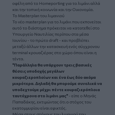
οφέλη από το Homeporting για το λιμάνι αλλά
και την τοπική κοινωνία και την Οικονομία.
Το Masterplan του λιμανιού
Το νέο masterplan για το λιμάνι που εκπονείται
αυτό το διάστημα πρόκειται να κατατεθεί στο
Υπουργείο Ναυτιλίας περίπου στα μέσα
Ιουνίου - το πρώτο draft - και προβλέπει
μεταξύ άλλων την κατασκευή ενός σύγχρονου
terminal κρουαζιέρας στο χώρο όπου είναι η
τέντα.
"Παράλληλα θα υπάρχουν τρεις βασικές
θέσεις υποδοχής μεγάλων
κουραζιεροπλοίων και ένα έως δύο ακόμα
μικρότερα. Δηλαδή θα μπορούμε συνολικά να
υποδεχτούμε μέχρι πέντε κουραζιερόπλοια
ταυτόχρονα στο λιμάνι μας"
- είπε ο Μηνάς
Παπαδάκης, εκτιμώντας ότι ο στόχος του
εκατομμυρίου είναι εφικτός.
Μέσα στους στόχους του λιμανιού του