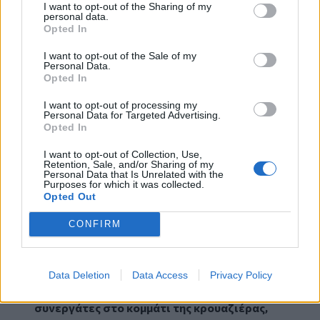
I want to opt-out of the Sharing of my
personal data.
Opted In
I want to opt-out of the Sale of my
Personal Data.
Opted In
Ο Διευθύνων Σύμβουλος του Οργανισμού
I want to opt-out of processing my
Personal Data for Targeted Advertising.
Λιμένος Ηρακλείου Μηνάς Παπαδάκης
έκανε
Opted In
μια αναδρομή στο χρόνο, αναφορικά με το πως
το λιμάνι του Ηρακλείου κατάφερε να κάνει
I want to opt-out of Collection, Use,
Retention, Sale, and/or Sharing of my
άλλοτε βήματα κι άλλοτε άλματα και να φτάσει
Personal Data that Is Unrelated with the
Purposes for which it was collected.
στο επίπεδο όπου βρίσκεται σήμερα και μια
Opted Out
"ανάσα" πριν τη σημαντική διοργάνωση του
Posidonia Forum.
CONFIRM
Ο ίδιος "κατέθεσε" τη σαφή στόχευση του ΟΛΗ,
από όταν ο ίδιος ανέλαβε το "τιμόνι", το 2020,
προς την ανάπτυξη της κρουαζιέρας για το
Data Deletion
Data Access
Privacy Policy
Ηράκλειο και την Κρήτη.
"Βρήκα κατάλληλους
συνεργάτες στο κομμάτι της κρουαζιέρας,