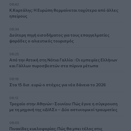
08:42
Κ.Καρτάλης: Η Ευρώπη θερμαίνεται ταχύτερα από άλλες
ηπείρους
08:34
Δεύτερη πηγή εισοδήματος για τους επαγγελματίες
ψαράδες ο αλιευτικός τουρισμός
08:25
Από την Αττική στη Νότια Γαλλία : Οι εμπειρίες Ελλήνων
και Γάλλων πυροσβεστών στα πύρινα μέτωπα
08:18
Στα 15 δισ. ευρώ ο στόχος για νέα δάνεια το 2026
08:12
Τροχαίο στην Αθηνών–Σουνίου: Πώς έγινε η σύγκρουση
με τη μηχανή της «ΔΙΑΣ» – Δύο αστυνομικοί τραυματίες
08:05
Πινακίδες κυκλοφορίας: Πώς θα μπει τέλος στις