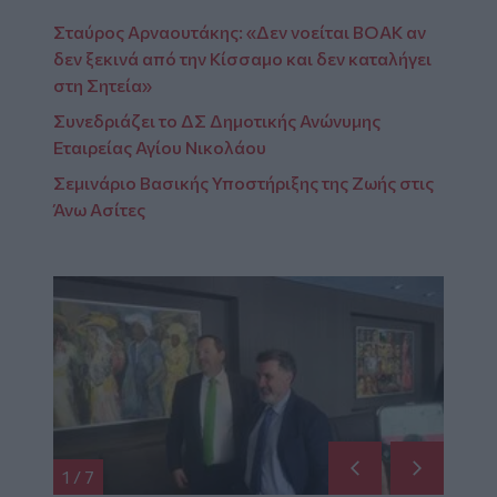
Σταύρος Αρναουτάκης: «Δεν νοείται ΒΟΑΚ αν
δεν ξεκινά από την Κίσσαμο και δεν καταλήγει
στη Σητεία»
Συνεδριάζει το ΔΣ Δημοτικής Ανώνυμης
Εταιρείας Αγίου Νικολάου
Σεμινάριο Βασικής Υποστήριξης της Ζωής στις
Άνω Ασίτες
1
/
7