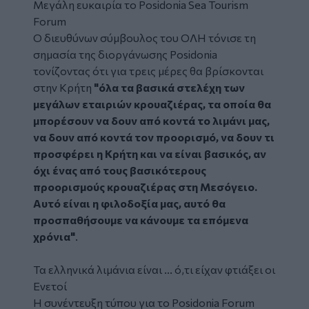
Μεγάλη ευκαιρία το Posidonia Sea Tourism
Forum
Ο διευθύνων σύμβουλος του ΟΛΗ τόνισε τη
σημασία της διοργάνωσης Posidonia
τονίζοντας ότι για τρεις μέρες θα βρίσκονται
στην Κρήτη
"όλα τα βασικά στελέχη των
μεγάλων εταιριών κρουαζιέρας, τα οποία θα
μπορέσουν να δουν από κοντά το λιμάνι μας,
να δουν από κοντά τον προορισμό, να δουν τι
προσφέρει η Κρήτη και να είναι βασικός, αν
όχι ένας από τους βασικότερους
προορισμούς κρουαζιέρας στη Μεσόγειο.
Αυτό είναι η φιλοδοξία μας, αυτό θα
προσπαθήσουμε να κάνουμε τα επόμενα
χρόνια"
.
Τα ελληνικά λιμάνια είναι ... ό,τι είχαν φτιάξει οι
Ενετοί
Η συνέντευξη τύπου για το Posidonia Forum