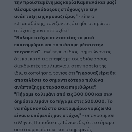
την προϊσταμένη μας κυρία Καμπανά και μαζί
θέσαμε φιλόδοξους στόχους για την
ανάπτυξη της κρουαζιέρας"
- είπε ο
κ.Παπαδάκης, τονίζοντας ότι ήδη οι πρώτοι
στόχοι έχουν επιτευχθεί!
"Βάλαμε στόχο πενταετίας το μισό
εκατομμύριο και το πιάσαμε μέσα στην
τετραετία"
- ανέφερε ο ίδιος, σημειώνοντας
ότι και κατά τις επαφές με τους διάφορους
διεκδικητές του λιμανιού, στην πορεία της
ιδιωτικοποίησης, τόνισε ότι
"η κρουαζιέρα θα
αποτελέσει το σημαντικότερο πυλώνα
ανάπτυξης με τεράστια περιθώρια".
"Πήραμε το λιμάνι από τις 300.000 και σαν
δημόσιο λιμάνι το πήγαμε στις 500.000. Το
να πάμε κοντά στο εκατομμύριο νομίζω θα
είναι ο επόμενός μας στόχος"
- υπογράμμισε
ο Μηνάς Παπαδάκης. Τόνισε, δε, ότι το όραμα
αυτό συμμερίστηκε και ο σημερινός