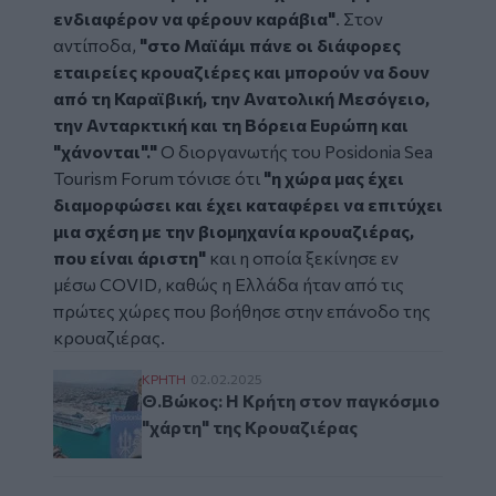
ενδιαφέρον να φέρουν καράβια"
. Στον
αντίποδα,
"στο Μαϊάμι πάνε οι διάφορες
εταιρείες κρουαζιέρες και μπορούν να δουν
από τη Καραϊβική, την Ανατολική Μεσόγειο,
την Ανταρκτική και τη Βόρεια Ευρώπη και
"χάνονται"."
Ο διοργανωτής του Posidonia Sea
Tourism Forum τόνισε ότι
"η χώρα μας έχει
διαμορφώσει και έχει καταφέρει να επιτύχει
μια σχέση με την βιομηχανία κρουαζιέρας,
που είναι άριστη"
και η οποία ξεκίνησε εν
μέσω COVID, καθώς η Ελλάδα ήταν από τις
πρώτες χώρες που βοήθησε στην επάνοδο της
κρουαζιέρας.
Θ.Βώκος: Η Κρήτη στον παγκόσμιο "χάρτη"
ΚΡΗΤΗ
02.02.2025
Θ.Βώκος: Η Κρήτη στον παγκόσμιο
"χάρτη" της Κρουαζιέρας