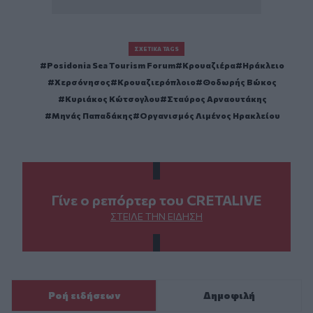
ΣΧΕΤΙΚΆ TAGS
Posidonia Sea Tourism Forum
Κρουαζιέρα
Ηράκλειο
Χερσόνησος
Κρουαζιερόπλοιο
Θοδωρής Βώκος
Κυριάκος Κώτσογλου
Σταύρος Αρναουτάκης
Μηνάς Παπαδάκης
Οργανισμός Λιμένος Ηρακλείου
Γίνε ο ρεπόρτερ του CRETALIVE
ΣΤΕΊΛΕ ΤΗΝ ΕΊΔΗΣΗ
Ροή ειδήσεων
Δημοφιλή