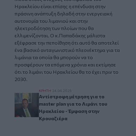
Ηρακλείου είναι επίσης η επένδυση στην
πράσινη ανάπτυξη δηλαδή στην ενεργειακή
αυτονομία του λιμανιού και στην
ηλεκτροδότηση των πλοίων που θα
ελλιμενίζονται. Ο κ.Παπαδάκης μάλιστα
εξέφρασε την πεποίθηση ότι αυτό θα αποτελεί
ένα βασικό ανταγωνιστικό πλεονέκτημα για τα
λιμάνια τα οποία θα μπορούν να το
προσφέρουν τα επόμενα χρόνια και εκτίμησε
ότι το λιμάνι του Ηρακλείου θα το έχει πριν το
2030.
Αντίστροφη μέτρηση για το master plan γι
ΚΡΗΤΗ
24.04.2025
Αντίστροφη μέτρηση για το
master plan για το Λιμάνι του
Ηρακλείου - Έμφαση στην
Κρουαζιέρα