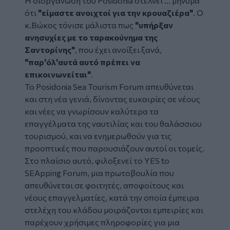
Η διοργάνωση του Posidonia στέλνει ... μήνυμα
ότι
"είμαστε ανοιχτοί για την κρουαζιέρα"
. Ο
κ.Βώκος τόνισε μάλιστα πως
"υπήρξαν
ανησυχίες με το ταρακούνημα της
Σαντορίνης"
, που έχει ανοίξει ξανά,
"παρ'όλ'αυτά αυτό πρέπει να
επικοινωνείται"
.
Το Posidonia Sea Tourism Forum απευθύνεται
και στη νέα γενιά, δίνοντας ευκαιρίες σε νέους
και νέες να γνωρίσουν καλύτερα τα
επαγγέλματα της ναυτιλίας και του θαλάσσιου
τουρισμού, και να ενημερωθούν για τις
προοπτικές που παρουσιάζουν αυτοί οι τομείς.
Στο πλαίσιο αυτό, φιλοξενεί το YES to
SEApping Forum, μια πρωτοβουλία που
απευθύνεται σε φοιτητές, αποφοίτους και
νέους επαγγελματίες, κατά την οποία έμπειρα
στελέχη του κλάδου μοιράζονται εμπειρίες και
παρέχουν χρήσιμες πληροφορίες για μια