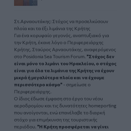
Στ.Αρναουτάκης: Στόχος να προσελκύσουν
πλοία και τα έξι λιμάνια της Κρήτης
Για ένα κορυφαίο γεγονός, αναπτυξιακό για
την Κρήτη, έκανε λόγο ο Περιφερειάρχης
Κρήτης, Σταύρος Αρναουτάκης, αναφερόμενος
στο Posidonia Sea Tourism Forum.
"Στόχος δεν
είναι μόνο το λιμάνι του Ηρακλείου, ο στόχος
είναι για όλα τα λιμάνια της Κρήτης να έχουν
μικρά ή μεγαλύτερα πλοία και να έχουμε
περισσότερο κόσμο"
- σημείωσε ο
Περιφερειάρχης.
Ο ίδιος έδωσε έμφαση στο έργο του νέου
αεροδρομίου και τις δυνατότητες homeporting
που ανοίγονται, ενώ επανέλαβε το διαρκή
στόχο για επιμήκυνση της τουριστικής
περιόδου.
"Η Κρήτη προσφέρεται να γίνει