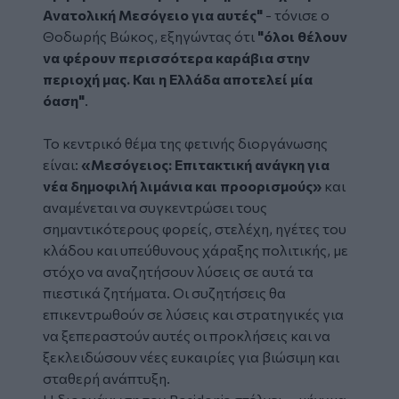
Ανατολική Μεσόγειο για αυτές"
- τόνισε ο
Θοδωρής Βώκος, εξηγώντας ότι
"όλοι θέλουν
να φέρουν περισσότερα καράβια στην
περιοχή μας. Και η Ελλάδα αποτελεί μία
όαση"
.
To κεντρικό θέμα της φετινής διοργάνωσης
είναι:
«Μεσόγειος: Επιτακτική ανάγκη για
νέα δημοφιλή λιμάνια και προορισμούς»
και
αναμένεται να συγκεντρώσει τους
σημαντικότερους φορείς, στελέχη, ηγέτες του
κλάδου και υπεύθυνους χάραξης πολιτικής, με
στόχο να αναζητήσουν λύσεις σε αυτά τα
πιεστικά ζητήματα. Οι συζητήσεις θα
επικεντρωθούν σε λύσεις και στρατηγικές για
να ξεπεραστούν αυτές οι προκλήσεις και να
ξεκλειδώσουν νέες ευκαιρίες για βιώσιμη και
σταθερή ανάπτυξη.