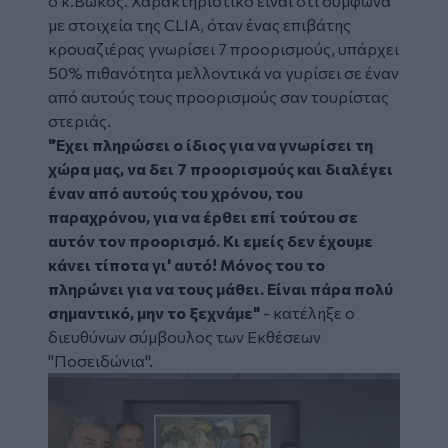
ο κ.Βώκος. Χαρακτηριστικό είναι ότι σύμφωνα
με στοιχεία της CLIA, όταν ένας επιβάτης
κρουαζιέρας γνωρίσει 7 προορισμούς, υπάρχει
50% πιθανότητα μελλοντικά να γυρίσει σε έναν
από αυτούς τους προορισμούς σαν τουρίστας
στεριάς.
"Έχει πληρώσει ο ίδιος για να γνωρίσει τη
χώρα μας, να δει 7 προορισμούς και διαλέγει
έναν από αυτούς του χρόνου, του
παραχρόνου, για να έρθει επί τούτου σε
αυτόν τον προορισμό. Κι εμείς δεν έχουμε
κάνει τίποτα γι' αυτό! Μόνος του το
πληρώνει για να τους μάθει. Είναι πάρα πολύ
σημαντικό, μην το ξεχνάμε"
- κατέληξε ο
διευθύνων σύμβουλος των Εκθέσεων
"Ποσειδώνια".
Image