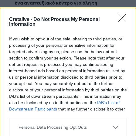
ένα αναπτυξιακό κέντρο για όλη τη
Μεσόγειο πάνω στην Κρουαζιέρα και μέσα
από την συνεργασία να μπορούμε να έχουμε
Cretalive -
Do Not Process My Personal
Information
την εξωστρέφεια της Κρήτης, να
διαφημίζουμε το νησί μας σε όλο τον κόσμο"
- υπογράμμισε ο κ.Αρναουτάκης.
If you wish to opt-out of the sale, sharing to third parties, or
processing of your personal or sensitive information for
Αναφερόμενος στο νέο "κεφάλαιο" στο λιμάνι
targeted advertising by us, please use the below opt-out
του Ηρακλείου εξέφρασε την πεποίθησή του
section to confirm your selection. Please note that after your
ότι θα προχωρήσουν οι επενδύσεις στο Λιμάνι
opt-out request is processed you may continue seeing
από τον Όμιλο Grimaldi και κατόπιν να μπουν
interest-based ads based on personal information utilized by
στο προσκήνιο και άλλα λιμάνια της Κρήτης.
us or personal information disclosed to third parties prior to
"Τα έξι λιμάνια - μικρά ή μεγάλα - πρέπει να
your opt-out. You may separately opt-out of the further
δούμε, να προσελκύσουμε μικρά ή μεγάλα
disclosure of your personal information by third parties on the
IAB’s list of downstream participants. This information may
πλοία και μέσα από τη συνεργασία να
also be disclosed by us to third parties on the
IAB’s List of
μπορούμε να αναδείξουμε την Κρήτη σε όλο
Downstream Participants
that may further disclose it to other
τον κόσμο"
- τόνισε ο Περιφερειάρχης.
third parties.
Image
Personal Data Processing Opt Outs