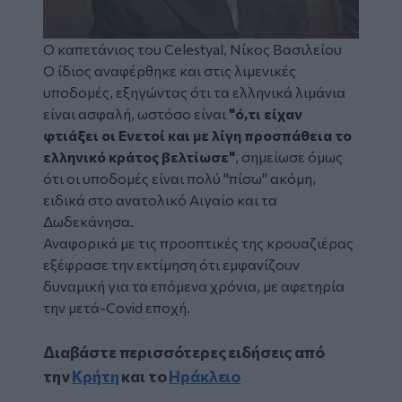
Ο καπετάνιος του Celestyal, Νίκος Βασιλείου
Ο ίδιος αναφέρθηκε και στις λιμενικές
υποδομές, εξηγώντας ότι τα ελληνικά λιμάνια
είναι ασφαλή, ωστόσο είναι
"ό,τι είχαν
φτιάξει οι Ενετοί και με λίγη προσπάθεια το
ελληνικό κράτος βελτίωσε"
, σημείωσε όμως
ότι οι υποδομές είναι πολύ "πίσω" ακόμη,
ειδικά στο ανατολικό Αιγαίο και τα
Δωδεκάνησα.
Αναφορικά με τις προοπτικές της κρουαζιέρας
εξέφρασε την εκτίμηση ότι εμφανίζουν
δυναμική για τα επόμενα χρόνια, με αφετηρία
την μετά-Covid εποχή.
Διαβάστε περισσότερες ειδήσεις από
την
Κρήτη
και το
Ηράκλειο