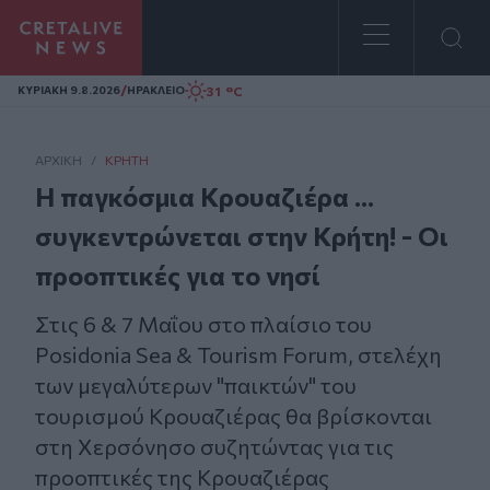
Homepage
/
31 °C
ΚΥΡΙΑΚΗ 9.8.2026
ΗΡΑΚΛΕΙΟ
ΑΡΧΙΚΗ
/
ΚΡΉΤΗ
Η παγκόσμια Κρουαζιέρα ...
συγκεντρώνεται στην Κρήτη! - Οι
προοπτικές για το νησί
Στις 6 & 7 Μαΐου στο πλαίσιο του
Posidonia Sea & Tourism Forum, στελέχη
των μεγαλύτερων "παικτών" του
τουρισμού Κρουαζιέρας θα βρίσκονται
στη Χερσόνησο συζητώντας για τις
προοπτικές της Κρουαζιέρας