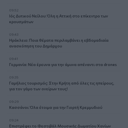
09:52
Ιός Δυτικού Νείλου: Όλη η Αττική στο επίκεντρο των
κρουσμάτων
09:43
Ηράκλειο: Ποια θέματα περιλαμβάνει η εβδομαδιαία
ανασκόπηση του Δημάρχου
09:41
Γερμανία: Νέα έρευνα για την άμυνα απέναντι στα drones
09:35
Γαμήλιος τουρισμός: Στην Κρήτη από όλες τις ηπείρους,
για τον γάμο των ονείρων τους!
09:29
Κασσάνοι: Όλα έτοιμα για την Γιορτή Κρεμμυδιού
09:24
Επιστρέφει το Φεστιβάλ Μουσικής Δωματίου Χανίων