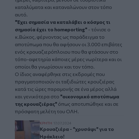
καταλύματα και καταναλώνουν στον τόπο
αυτό.
"Έχει σημασία να καταλάβει ο κόσμος τι
σημασία έχει το homeporting"
-
τόνισε ο
κ.Βώκος, φέρνοντας ως παράδειγμα το
αποτύπωμα που θα αφήσουν οι 3.000 επιβάτες
ενός κρουαζιερόπλοιου που θα φτάσουν στο
τόπο-αφετηρία κάποιες μέρες νωρίτερα και οι
οποίοι θα γνωρίσουν και τον τόπο.
Ο ίδιος αναφέρθηκε στις εκδρομές που
πραγματοποιούν οι ταξιδιώτες κρουζιέρας
κατά τις ώρες παραμονής σε ένα μέρος αλλά
και γενικότερα στο
"οικονομικό αποτύπωμα
της κρουαζιέρας"
όπως αποτυπώθηκε και σε
πρόσφατη μελέτη του ΟΛΗ.
Κρουαζιέρα - "χρυσάφι" για το Ηράκλειο!
ΚΡΗΤΗ
17.07.2024
Κρουαζιέρα - "χρυσάφι" για το
Ηράκλειο!