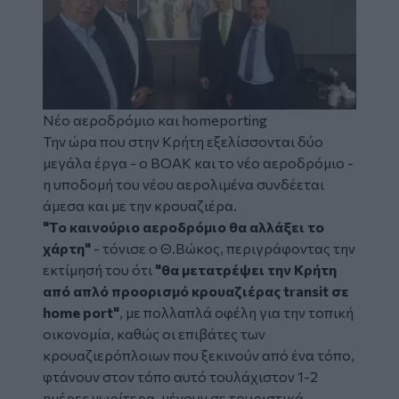
Νέο αεροδρόμιο και homeporting
Την ώρα που στην Κρήτη εξελίσσονται δύο
μεγάλα έργα - ο ΒΟΑΚ και το νέο αεροδρόμιο -
η υποδομή του νέου αερολιμένα συνδέεται
άμεσα και με την κρουαζιέρα.
"Το καινούριο αεροδρόμιο θα αλλάξει το
χάρτη"
- τόνισε ο Θ.Βώκος, περιγράφοντας την
εκτίμησή του ότι
"θα μετατρέψει την Κρήτη
από απλό προορισμό κρουαζιέρας transit σε
home port"
, με πολλαπλά οφέλη για την τοπική
οικονομία, καθώς οι επιβάτες των
κρουαζιερόπλοιων που ξεκινούν από ένα τόπο,
φτάνουν στον τόπο αυτό τουλάχιστον 1-2
ημέρες νωρίτερα, μένουν σε τουριστικά