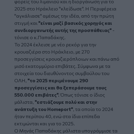
φορείς του λιμανιού και η διοργάνωση για το
2025 στο Ηράκλειο "κλείδωσε". Η Περιφέρεια
"αγκάλιασε" αμέσως την ιδέα, από την πρώτη
στιγμή και
"είναι μαζί βασικός χορηγός και
συνδιοργανωτής αυτής της προσπάθειας"
-
τόνισε ο κ.Παπαδάκης.
Το 2024 έκλεισε με νέο ρεκόρ για την
κρουαζιέρα στο Ηράκλειο, με 270
προσεγγίσεις κρουαζιερόπλοιων και πάνω από
μισό εκατομμύριο επιβάτες. Σύμφωνα με τα
στοιχεία του διευθύνοντος συμβούλου του
ΟΛΗ,
"το 2025 περιμένουμε 290
προσεγγίσεις και θα ξεπεράσουμε τους
550.000 επιβάτες".
Όπως τόνισε ο ίδιος
μάλιστα,
"εστιάζουμε πολύ και στην
ανάπτυξη του Homeport"
, τα οποία το 2024
ήταν περίπου 40, ενώ στα ίδια επίπεδα
εκτιμώνται και για το 2025.
Ο Μηνάς Παπαδάκης μάλιστα υπογράμμισε τα