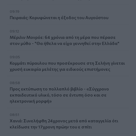
09:19
Πειραιάς: Κορυφώνεται η έξοδος του Αυγούστου
09:12
Μέριλιν Μονρόε: 64 χρόνια από τη μέρα που πέρασε
στον μύθο - "Θα ήθελα να είχα γεννηθεί στην Ελλάδα"
09:05
Κομμάτι πύραυλου που προσέκρουσε στη Σελήνη γίνεται
χρυσή ευκαιρία μελέτης για ειδικούς επιστήμονες
08:58
Προς εκτύπωση το πολλαπλό βιβλίο - «Σύγχρονο
εκπαιδευτικό υλικό, τόσο σε έντυπη όσο και σε
ηλεκτρονική μορφή»
08:51
Χανιά: Συνελήφθη 24χρονος μετά από καταγγελία ότι
κλείδωσε την 17χρονη πρώην του ε σπίτι