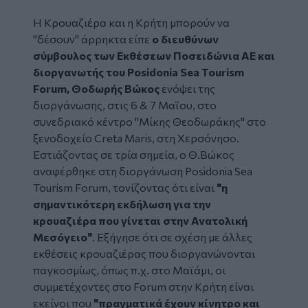
Η
Κρουαζιέρα
και η Κρήτη μπορούν να
"δέσουν" άρρηκτα είπε
ο διευθύνων
σύμβουλος των Εκθέσεων Ποσειδώνια ΑΕ και
διοργανωτής του Posidonia Sea Tourism
Forum,
Θοδωρής Βώκος
ενόψει της
διοργάνωσης, στις 6 & 7 Μαΐου, στο
συνεδριακό κέντρο "Μίκης Θεοδωράκης" στο
ξενοδοχείο Creta Maris, στη Χερσόνησο.
Εστιάζοντας σε τρία σημεία, ο Θ.Βώκος
αναφέρθηκε στη διοργάνωση Posidonia Sea
Tourism Forum, τονίζοντας ότι είναι
"η
σημαντικότερη εκδήλωση για την
κρουαζιέρα που γίνεται στην Ανατολική
Μεσόγειο"
. Εξήγησε ότι σε σχέση με άλλες
εκθέσεις κρουαζιέρας που διοργανώνονται
παγκοσμίως, όπως π.χ. στο Μαϊάμι, οι
συμμετέχοντες στο Forum στην Κρήτη είναι
εκείνοι που
"πραγματικά έχουν κίνητρο και