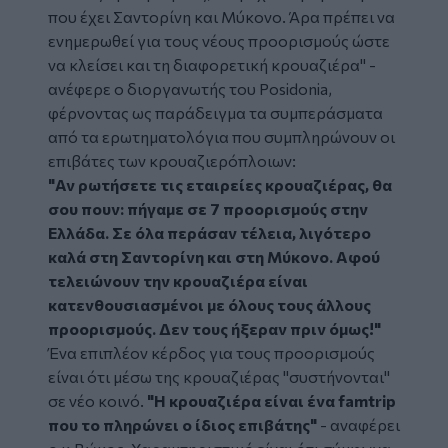
που έχει Σαντορίνη και Μύκονο. Άρα πρέπει να
ενημερωθεί για τους νέους προορισμούς ώστε
να κλείσει και τη διαφορετική κρουαζιέρα" -
ανέφερε ο διοργανωτής του Posidonia,
φέρνοντας ως παράδειγμα τα συμπεράσματα
από τα ερωτηματολόγια που συμπληρώνουν οι
επιβάτες των κρουαζιερόπλοιων:
"Αν ρωτήσετε τις εταιρείες κρουαζιέρας, θα
σου πουν: πήγαμε σε 7 προορισμούς στην
Ελλάδα. Σε όλα περάσαν τέλεια, λιγότερο
καλά στη Σαντορίνη και στη Μύκονο. Αφού
τελειώνουν την κρουαζιέρα είναι
κατενθουσιασμένοι με όλους τους άλλους
προορισμούς. Δεν τους ήξεραν πριν όμως!"
Ένα επιπλέον κέρδος για τους προορισμούς
είναι ότι μέσω της κρουαζιέρας "συστήνονται"
σε νέο κοινό.
"Η κρουαζιέρα είναι ένα famtrip
που το πληρώνει ο ίδιος επιβάτης"
- αναφέρει