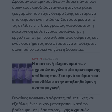
Δρούσαν σαν «μικροί Θεοί»-βάσει πάντα των
όσων τους αποδίδονται-και ήταν στα μάτια
ζευγαριών που είχαν όνειρο ζωής και τάμα να
αποκτήσουν ένα παιδάκι. Ωστόσο, μέσα από
τις σελίδες της δικογραφίας «αναδύεται» η
κατάργηση κάθε έννοιας συναίνεσης, η
εργαλειοποίηση του ανθρώπινου σώματος και
ενός συστήματος που φέρεται να αποδέχεται
σιωπηρά το «αρκεί να γίνει η δουλειά».
Η σκοτεινή κληρονομιά των «χρυσών αυγώ
ΚΡΗΤΗ
31.01.2026
Η σκοτεινή κληρονομιά των
«χρυσών αυγών»: μία πρωτοφανής
υπόθεση που ξεπερνά τα όρια του
σκανδάλου στην υποβοηθούμενη
αναπαραγωγή
Γυναίκες κοινωνικά αόρατες, πάμφτωχες και
εξαθλιωμένες, είχαν μετατραπεί, κατά το
βούλευμα, σε μέσα παραγωγής
«χρυσών