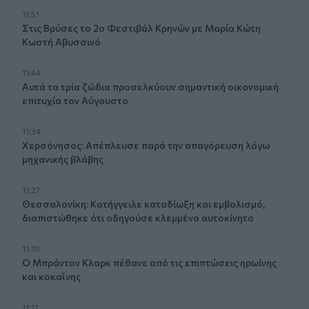
11:51
Στις Βρύσες το 2ο Φεστιβάλ Κρηνών με Μαρία Κώτη
Κωστή Αβυσσινό
11:44
Αυτά τα τρία ζώδια προσελκύουν σημαντική οικονομική
επιτυχία τον Αύγουστο
11:34
Χερσόνησος: Απέπλευσε παρά την απαγόρευση λόγω
μηχανικής βλάβης
11:27
Θεσσαλονίκη: Κατήγγειλε καταδίωξη και εμβολισμό,
διαπιστώθηκε ότι οδηγούσε κλεμμένο αυτοκίνητο
11:19
Ο Μπράντον Κλαρκ πέθανε από τις επιπτώσεις ηρωίνης
και κοκαΐνης
11:11