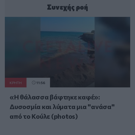
Συνεχής ροή
ΚΡΗΤΗ
11:56
«Η θάλασσα βάφτηκε καφέ»:
Δυσοσμία και λύματα μια "ανάσα"
από το Κούλε (photos)