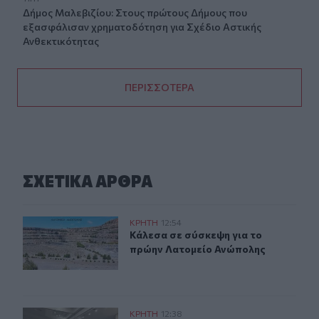
Δήμος Μαλεβιζίου: Στους πρώτους Δήμους που
εξασφάλισαν χρηματοδότηση για Σχέδιο Αστικής
Ανθεκτικότητας
ΠΕΡΙΣΣΟΤΕΡΑ
ΣΧΕΤΙΚA AΡΘΡΑ
Κάλεσα σε σύσκεψη για το πρώην Λατομείο Ανώπολης
ΚΡΗΤΗ
12:54
Κάλεσα σε σύσκεψη για το πρώην Λ
Κάλεσα σε σύσκεψη για το
πρώην Λατομείο Ανώπολης
Χανιά: Διεθνές Συνέδριο για τη Βιολογία των Φορέων 
ΚΡΗΤΗ
12:38