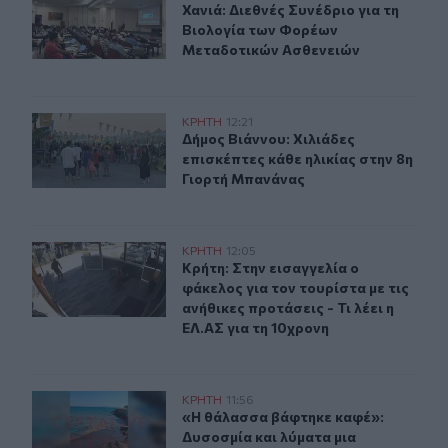
Χανιά: Διεθνές Συνέδριο για τη Βι
Χανιά: Διεθνές Συνέδριο για τη
Βιολογία των Φορέων
Μεταδοτικών Ασθενειών
Δήμος Βιάννου: Χιλιάδες επισκέπτες κάθε ηλικίας στην
ΚΡΗΤΗ
12:21
Δήμος Βιάννου: Χιλιάδες επισκέπτε
Δήμος Βιάννου: Χιλιάδες
επισκέπτες κάθε ηλικίας στην 8η
Γιορτή Μπανάνας
Κρήτη: Στην εισαγγελία ο φάκελος για τον τουρίστα με τι
ΚΡΗΤΗ
12:05
Κρήτη: Στην εισαγγελία ο φάκελος γι
Κρήτη: Στην εισαγγελία ο
φάκελος για τον τουρίστα με τις
ανήθικες προτάσεις - Τι λέει η
ΕΛ.ΑΣ για τη 10χρονη
Ηράκλειο: Δυσοσμία και λύματα μια "ανάσα" από το Κού
ΚΡΗΤΗ
11:56
«Η θάλασσα βάφτηκε καφέ»: Δυσοσμί
«Η θάλασσα βάφτηκε καφέ»:
Δυσοσμία και λύματα μια