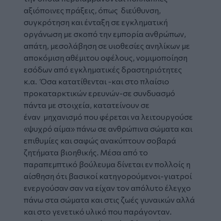
αξιόποινες πράξεις, όπως διεύθυνση,
συγκρότηση και ένταξη σε
εγκληματική
οργάνωση
με σκοπό την εμπορία ανθρώπων,
απάτη, μεσολάβηση σε υιοθεσίες ανηλίκων με
αποκόμιση αθέμιτου οφέλους, νομιμοποίηση
εσόδων από εγκληματικές δραστηριότητες
κ.α. Όσα κατατίθενται -και στο πλαίσιο
προκαταρκτικών ερευνών-σε συνδυασμό
πάντα με στοιχεία, κατατείνουν σε
έναν μηχανισμό που φέρεται να λειτουργούσε
«ψυχρό αίμα» πάνω σε ανθρώπινα σώματα και
επιθυμίες και σαφώς ανακύπτουν σοβαρά
ζητήματα βιοηθικής. Μέσα από το
παραπεμπτικό βούλευμα δίνεται εν πολλοίς η
αίσθηση ότι βασικοί κατηγορούμενοι-γιατροί
ενεργούσαν σαν να είχαν τον απόλυτο έλεγχο
πάνω στα σώματα και στις ζωές γυναικών αλλά
και στο γενετικό υλικό που παράγονταν.