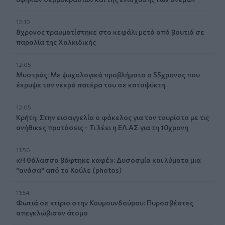
12:10
8χρονος τραυματίστηκε στο κεφάλι μετά από βουτιά σε
παραλία της Χαλκιδικής
12:05
Μυστράς: Με ψυχολογικά προβλήματα ο 55χρονος που
έκρυψε τον νεκρό πατέρα του σε καταψύκτη
12:05
Κρήτη: Στην εισαγγελία ο φάκελος για τον τουρίστα με τις
ανήθικες προτάσεις - Τι λέει η ΕΛ.ΑΣ για τη 10χρονη
11:56
«Η θάλασσα βάφτηκε καφέ»: Δυσοσμία και λύματα μια
"ανάσα" από το Κούλε (photos)
11:54
Φωτιά σε κτίριο στην Κουμουνδούρου: Πυροσβέστες
απεγκλώβισαν άτομο