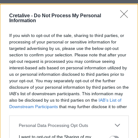
Ηράκλειο: Φωτιά σε εγκαταλελειμμένο
Cretalive -
Do Not Process My Personal
Information
κατάστημα στη Λεωφόρο Ικάρου - Eικόνες από
το σημείο
If you wish to opt-out of the sale, sharing to third parties, or
Σχολικός Μαραθώνιος Ανακύκλωσης Αγίου
processing of your personal or sensitive information for
Νικολάου: συγκεντρώθηκαν 10 τόνοι
targeted advertising by us, please use the below opt-out
ανακυκλώσιμων υλικών
section to confirm your selection. Please note that after your
opt-out request is processed you may continue seeing
Αντιδήμαρχος Υπηρεσίας για το
interest-based ads based on personal information utilized by
Σαββατοκύριακο
us or personal information disclosed to third parties prior to
your opt-out. You may separately opt-out of the further
disclosure of your personal information by third parties on the
IAB’s list of downstream participants. This information may
also be disclosed by us to third parties on the
IAB’s List of
Downstream Participants
that may further disclose it to other
Ακολουθήστε το Cretalive στο
Google News
και
third parties.
στο
Facebook
Κάντε εγγραφή στο κανάλι μας στο
YouTube
Personal Data Processing Opt Outs
I want to opt-out of the Sharing of my