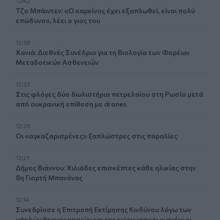
12:42
Τζο Μπάιντεν: «Ο καρκίνος έχει εξαπλωθεί, είναι πολύ
επώδυνο», λέει ο γιος του
12:38
Χανιά: Διεθνές Συνέδριο για τη Βιολογία των Φορέων
Μεταδοτικών Ασθενειών
12:33
Στις φλόγες δύο διυλιστήρια πετρελαίου στη Ρωσία μετά
από ουκρανική επίθεση με drones
12:29
Οι «αγκαζαρισμένες» ξαπλώστρες στις παραλίες
12:21
Δήμος Βιάννου: Χιλιάδες επισκέπτες κάθε ηλικίας στην
8η Γιορτή Μπανάνας
12:14
Συνεδρίασε η Επιτροπή Εκτίμησης Κινδύνου λόγω των
υψηλών θερμοκρασιών και της ενίσχυσης των ανέμων