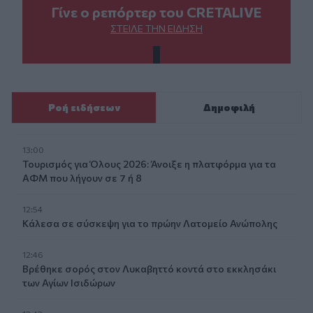
Γίνε ο ρεπόρτερ του CRETALIVE
ΣΤΕΊΛΕ ΤΗΝ ΕΊΔΗΣΗ
Ροή ειδήσεων
Δημοφιλή
13:00
Τουρισμός για Όλους 2026: Άνοιξε η πλατφόρμα για τα
ΑΦΜ που λήγουν σε 7 ή 8
12:54
Κάλεσα σε σύσκεψη για το πρώην Λατομείο Ανώπολης
12:46
Βρέθηκε σορός στον Λυκαβηττό κοντά στο εκκλησάκι
των Αγίων Ισιδώρων