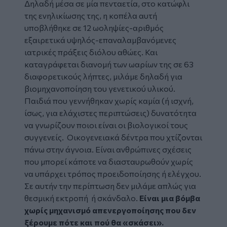
Δηλαδή μέσα σε μία πενταετία, στο κατώφλι
της ενηλικίωσης της, η κοπέλα αυτή
υποβλήθηκε σε 12 ωοληψίες-αριθμός
εξαιρετικά υψηλός-επαναλαμβανόμενες
ιατρικές πράξεις διόλου αθώες. Και
καταγράφεται διανομή των ωαρίων της σε 63
διαφορετικούς λήπτες, μιλάμε δηλαδή για
βιομηχανοποίηση του γενετικού υλικού.
Παιδιά που γεννήθηκαν χωρίς καμία (ή ισχνή,
ίσως, για ελάχιστες περιπτώσεις) δυνατότητα
να γνωρίζουν ποιοι είναι οι βιολογικοί τους
συγγενείς. Οικογενειακά δέντρα που χτίζονται
πάνω στην άγνοια. Είναι ανθρώπινες σχέσεις
που μπορεί κάποτε να διασταυρωθούν χωρίς
να υπάρχει τρόπος προειδοποίησης ή ελέγχου.
Σε αυτήν την περίπτωση δεν μιλάμε απλώς για
θεσμική εκτροπή ή σκάνδαλο.
Είναι μια βόμβα
χωρίς μηχανισμό απενεργοποίησης που δεν
ξέρουμε πότε και πού θα «σκάσει».