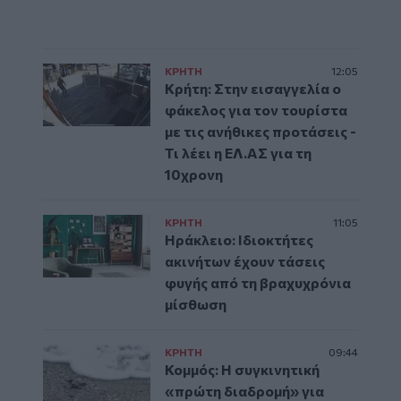
ΚΡΗΤΗ
12:05
Κρήτη: Στην εισαγγελία ο
φάκελος για τον τουρίστα
με τις ανήθικες προτάσεις -
Τι λέει η ΕΛ.ΑΣ για τη
10χρονη
ΚΡΗΤΗ
11:05
Ηράκλειο: Ιδιοκτήτες
ακινήτων έχουν τάσεις
φυγής από τη βραχυχρόνια
μίσθωση
ΚΡΗΤΗ
09:44
Κομμός: Η συγκινητική
«πρώτη διαδρομή» για