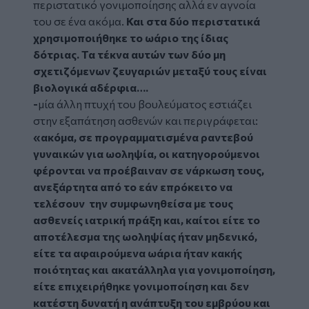
περιστατικό γονιμοποίησης αλλά εν αγνοία
του σε ένα ακόμα.
Και στα δύο περιστατικά
χρησιμοποιήθηκε το ωάριο της ίδιας
δότριας. Τα τέκνα αυτών των δύο μη
σχετιζόμενων ζευγαριών μεταξύ τους είναι
βιολογικά αδέρφια….
-
μία άλλη πτυχή του βουλεύματος εστιάζει
στην εξαπάτηση ασθενών και περιγράφεται:
«ακόμα, σε προγραμματισμένα ραντεβού
γυναικών για ωοληψία, οι κατηγορούμενοι
φέρονται να προέβαιναν σε νάρκωση τους,
ανεξάρτητα από το εάν επρόκειτο να
τελέσουν την συμφωνηθείσα με τους
ασθενείς ιατρική πράξη και, καίτοι είτε το
αποτέλεσμα της ωοληψίας ήταν μηδενικό,
είτε τα αφαιρούμενα ωάρια ήταν κακής
ποιότητας και ακατάλληλα για γονιμοποίηση,
είτε επιχειρήθηκε γονιμοποίηση και δεν
κατέστη δυνατή η ανάπτυξη του εμβρύου και