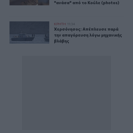
"ανάσα" από το Κούλε (photos)
Χερσόνησος: Απέπλευσε παρά την απαγόρευση λόγω μη
ΚΡΗΤΗ
11:34
Χερσόνησος: Απέπλευσε παρά την 
Χερσόνησος: Απέπλευσε παρά
την απαγόρευση λόγω μηχανικής
βλάβης