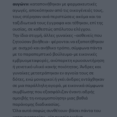
αυγών»:
καταπονήθηκαν με φαρμακευτικές
αγωγές, αποκόπηκαν από τις οικογένειές τους,
τους στέρησαν ανά περιπτώσεις ακόμα και τα
ταξιδιωτικά τους έγγραφα και τέθηκαν, επί της
ουσίας, σε καθεστώς απόλυτου ελέγχου.
Την ίδια στιγμή, άλλες γυναίκες –ασθενείς που
ζητούσαν βοήθεια– φέρονται να εξαπατήθηκαν
με αισχρό και ανήθικο τρόπο, σύμφωνα πάντα
με το παραπεμπτικό βούλευμα-με εικονικές
εμβρυομεταφορές, ανύπαρκτη κρυοσυντήρηση
ή γενετικό υλικό κακής ποιότητας. Άνδρες και
γυναίκες μετατράπηκαν εν αγνοία τους σε
δότες, ενώ μοναχικοί ή γκέι άνδρες εντάχθηκαν
σε μια παράλληλη αγορά, με εικονικά σύμφωνα
συμβίωσης που εξασφάλιζαν έναντι αδρής
αμοιβής τη «νομιμοποίηση» μιας βαθιά
παράνομης διαδικασίας.
Όλα αυτά σαφώς συνθέτουν-βάσει πάντα του
κατηγορητηρίου- μία ακραία εικόνα