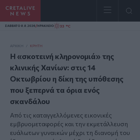
Homepage
/
33 °C
ΣAΒΒΑΤΟ 8.8.2026
ΗΡΑΚΛΕΙΟ
ΑΡΧΙΚΗ
/
ΚΡΉΤΗ
Η «σκοτεινή κληρονομιά» της
κλινικής Χανίων: στις 14
Οκτωβρίου η δίκη της υπόθεσης
που ξεπερνά τα όρια ενός
σκανδάλου
Από τις καταγγελλόμενες εικονικές
εμβρυομεταφορές και την εκμετάλλευση
ευάλωτων γυναικών μέχρι τη διανομή του