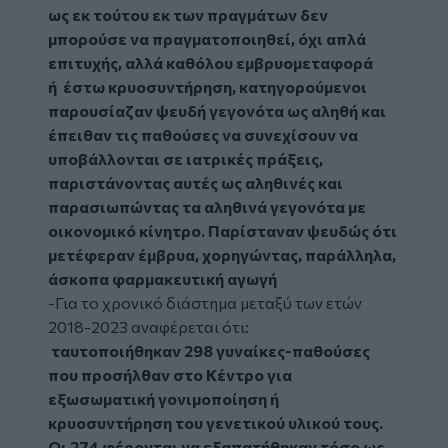
ως εκ τούτου εκ των πραγμάτων δεν
μπορούσε να πραγματοποιηθεί, όχι απλά
επιτυχής, αλλά καθόλου εμβρυομεταφορά
ή έστω κρυοσυντήρηση, κατηγορούμενοι
παρουσίαζαν ψευδή γεγονότα ως αληθή και
έπειθαν τις παθούσες να συνεχίσουν να
υποβάλλονται σε ιατρικές πράξεις,
παριστάνοντας αυτές ως αληθινές και
παρασιωπώντας τα αληθινά γεγονότα με
οικονομικό κίνητρο. Παρίσταναν ψευδώς ότι
μετέφεραν έμβρυα, χορηγώντας, παράλληλα,
άσκοπα φαρμακευτική αγωγή
-Για το χρονικό διάστημα μεταξύ των ετών
2018-2023 αναφέρεται ότι:
ταυτοποιήθηκαν 298 γυναίκες-παθούσες
που προσήλθαν στο Κέντρο για
εξωσωματική γονιμοποίηση ή
κρυοσυντήρηση του γενετικού υλικού τους.
Οι 274 φέρονται να εξαπατήθηκαν τόσο ως