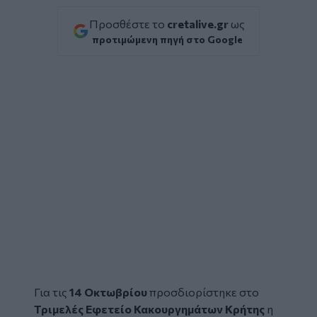
Προσθέστε το
cretalive.gr
ως
προτιμώμενη πηγή στο Google
Για τις
14 Οκτωβρίου
προσδιορίστηκε στο
Τριμελές Εφετείο Κακουργημάτων Κρήτης
η