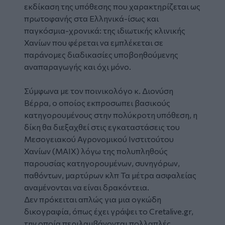
εκδίκαση της υπόθεσης που χαρακτηρίζεται ως
πρωτοφανής στα Ελληνικά-ίσως και
παγκόσμια-χρονικά: της ιδιωτικής
κλινικής
Χανίων
που φέρεται να εμπλέκεται σε
παράνομες διαδικασίες
υποβοηθούμενης
αναπαραγωγής
και όχι μόνο.
Σύμφωνα με τον ποινικολόγο κ. Διονύση
Βέρρα, ο οποίος εκπροσωπει βασικούς
κατηγορουμένους στην πολύκροτη υπόθεση, η
δίκη θα διεξαχθεί στις εγκαταστάσεις του
Μεσογειακού Αγρονομικού Ινστιτούτου
Χανίων (ΜΑΙΧ) λόγω της πολυπληθούς
παρουσίας κατηγορουμένων, συνηγόρων,
παθόντων, μαρτύρων κλπ Τα μέτρα ασφαλείας
αναμένονται να είναι δρακόντεια.
Δεν πρόκειται απλώς για μια ογκώδη
δικογραφία, όπως έχει γράψει το Cretalive.gr,
την οποία περιλαμβάνονται πολλαπλές