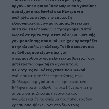
οργάνωσης αφαιρούσαν ωάρια από γυναίκες
που είχαν απευθυνθεί στο Κέντρο για
ωοληψία με στόχο την επίτευξη
εξωσωματικής γονιμοποίησης, διένειμαν
αυτά και τα δήλωναν ως προερχόμενα από
δωρεά σε τρίτα περιστατικά εξωσωματικής
γονιμοποίησης που ομοίως είχαν προστρέξει
στην κλινική ως πελάτες. Το ίδιο έκαναν και
σε άνδρες που είχαν πάει για
σπερμοτοδοσία ως πελάτες-ασθενείς. Τους
μετέτρεπαν δηλαδή εν αγνοία τους
σε δότριες και δότες γενετικού υλικού.
Ανάμεσα στις πολλές περιπτώσεις, στο
βούλευμα περιγράφεται η περίπτωση ενός
Έλληνα που απευθύνθηκε στο Κέντρο για την
απόκτηση παιδιού με τη γυναίκα του.
Αναφέρεται ότι το σπέρμα του παθόντος δεν
χρησιμοποιήθηκε μόνο στο δικό τους