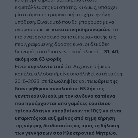
εκμετάλλευσης και απάτης. Κι όμως, υπάρχει
μία ακόμα πιο τρομακτική πτυχή στην όλη
υπόθεση. Είναι αυτό που θα μπορούσαμε να
ονομάσουμε ως
«σκοτεινή κληρονομιά».
Το
πιο ανατριχιαστικό «αποτύπωμα» αυτής της
περιγραφόμενης δράσης είναι οι δεκάδες
διανομές του ίδιου γενετικού υλικού —
31, 40,
ακόμη και 63 φορές
.
Είναι
συγκλονιστικό
ότι 26χρονη σήμερα
κοπέλα, αλλοδαπή, είχε υποβληθεί κατά τα έτη
2018-2023, σε
12 ωοληψίες
και
τα ωάρια της
διανεμήθηκαν συνολικά σε 63 λήπτες
γενετικού υλικού, με τον κίνδυνο τα τέκνα
που προέρχονται από γαμέτες του ίδιου
τρίτου δότη να υπερβαίνουν τα 10(!) να είναι
υπαρκτός και αυξημένος από τη μη τήρηση
της νόμιμης διαδικασίας ως προς τη δήλωση
των γεννήσεων στο Ηλεκτρονικό Μητρώο.