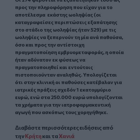
προς την πληροφόρηση που είχαν για το
αποτέλεσμα εκάστης ωοληψίας (οι
καταγραφείσες περιπτώσεις εξαπάτησης
στο στάδιο της ωοληψίας ήταν 529) με τις
ωοληψίες να ξεπερνούν τη μία ανά παθούσα,
όσο και προς την αντίστοιχη
πραγματοποίηση εμβρυομεταφοράς, η οποία
ήταν αδύνατον εκ φύσεως να
πραγματοποιηθεί και εντούτοις
πιστοποιούνταν αναληθώς. Υπολογίζεται
ότι στην κλινική οι παθούσες κατέβαλαν για
ιατρικές πράξεις σχεδόν 1 εκατομμύριο
ευρώ, ενώ στα 250.000 ευρώ υπολογίζονται
τα χρήματα για την ιατροφαρμακευτική
αγωγή που ασκόπως τους χορηγήθηκε.
Διαβάστε περισσότερες ειδήσεις από
την
Κρήτη
και τα
Χανιά