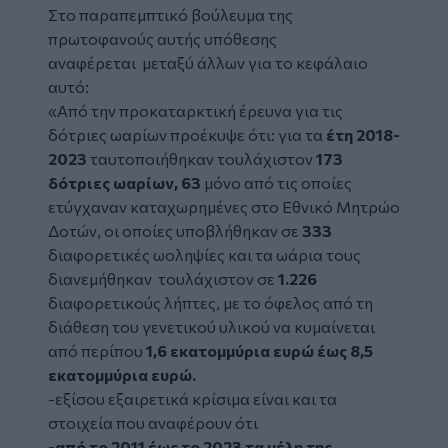
Στο παραπεμπτικό βούλευμα της
πρωτοφανούς αυτής υπόθεσης
αναφέρεται μεταξύ άλλων για το κεφάλαιο
αυτό:
«Από την προκαταρκτική έρευνα για τις
δότριες ωαρίων προέκυψε ότι: για τα
έτη 2018-
2023
ταυτοποιήθηκαν τουλάχιστον
173
δότριες ωαρίων, 63
μόνο από τις οποίες
ετύγχαναν καταχωρημένες στο Εθνικό Μητρώο
Δοτών, οι οποίες υποβλήθηκαν σε
333
διαφορετικές ωοληψίες και τα ωάρια τους
διανεμήθηκαν τουλάχιστον σε
1.226
διαφορετικούς λήπτες, με το όφελος από τη
διάθεση του γενετικού υλικού να κυμαίνεται
από περίπου
1,6 εκατομμύρια ευρώ έως 8,5
εκατομμύρια ευρώ.
-εξίσου εξαιρετικά κρίσιμα είναι και τα
στοιχεία που αναφέρουν ότι
-από το 2011 έως το 2023 τα μέλη της